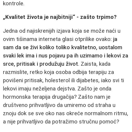
kontrole.
„Kvalitet života je najbitniji“ - zašto trpimo?
Jedna od najiskrenijih izjava koja se može naći u
ovim tišinama interneta glasi otprilike ovako:
ja
sam da se živi koliko toliko kvalitetno, uostalom
svaki lek ima i nus pojavu pa ih uzimamo i lekovi za
srce, pritisak i produžuju život
. Zaista, kada
razmislite, retko koja osoba odbija terapiju za
povišeni pritisak, holesterol ili dijabetes, iako svi ti
lekovi imaju neželjena dejstva. Zašto je onda
hormonska terapija drugačija? Zašto nam je
društveno prihvatljivo da umiremo od straha u
znoju dok se sve oko nas okreće normalnom ritmu,
a nije prihvatljivo da potražimo stručnu pomoć?