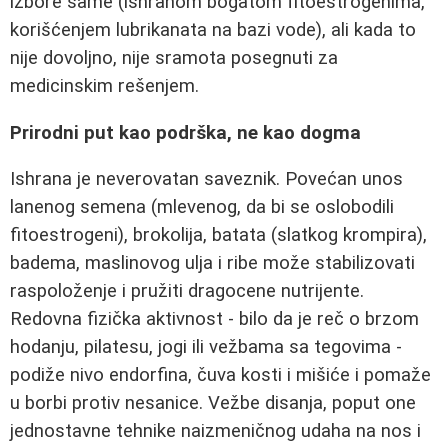
izbore same (ishranom bogatom fitoestrogenima,
korišćenjem lubrikanata na bazi vode), ali kada to
nije dovoljno, nije sramota posegnuti za
medicinskim rešenjem.
Prirodni put kao podrška, ne kao dogma
Ishrana je neverovatan saveznik. Povećan unos
lanenog semena (mlevenog, da bi se oslobodili
fitoestrogeni), brokolija, batata (slatkog krompira),
badema, maslinovog ulja i ribe može stabilizovati
raspoloženje i pružiti dragocene nutrijente.
Redovna fizička aktivnost - bilo da je reč o brzom
hodanju, pilatesu, jogi ili vežbama sa tegovima -
podiže nivo endorfina, čuva kosti i mišiće i pomaže
u borbi protiv nesanice. Vežbe disanja, poput one
jednostavne tehnike naizmeničnog udaha na nos i