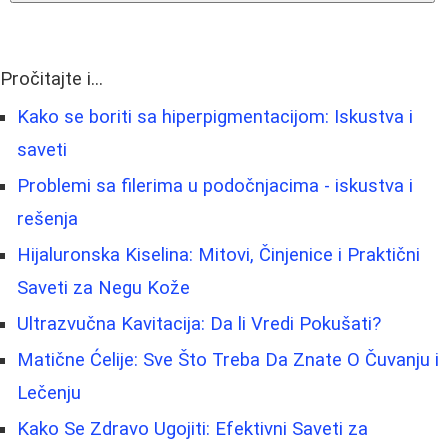
Pročitajte i...
Kako se boriti sa hiperpigmentacijom: Iskustva i
saveti
Problemi sa filerima u podočnjacima - iskustva i
rešenja
Hijaluronska Kiselina: Mitovi, Činjenice i Praktični
Saveti za Negu Kože
Ultrazvučna Kavitacija: Da li Vredi Pokušati?
Matične Ćelije: Sve Što Treba Da Znate O Čuvanju i
Lečenju
Kako Se Zdravo Ugojiti: Efektivni Saveti za