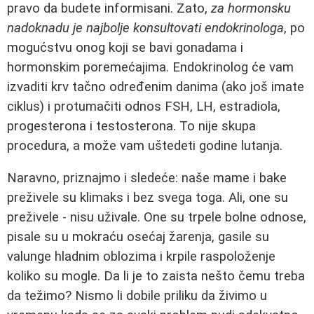
pravo da budete informisani. Zato,
za hormonsku
nadoknadu je najbolje konsultovati endokrinologa
, po
mogućstvu onog koji se bavi gonadama i
hormonskim poremećajima. Endokrinolog će vam
izvaditi krv tačno određenim danima (ako još imate
ciklus) i protumačiti odnos FSH, LH, estradiola,
progesterona i testosterona. To nije skupa
procedura, a može vam uštedeti godine lutanja.
Naravno, priznajmo i sledeće: naše mame i bake
preživele su klimaks i bez svega toga. Ali, one su
preživele - nisu uživale. One su trpele bolne odnose,
pisale su u mokraću osećaj žarenja, gasile su
valunge hladnim oblozima i krpile raspoloženje
koliko su mogle. Da li je to zaista nešto čemu treba
da težimo? Nismo li dobile priliku da živimo u