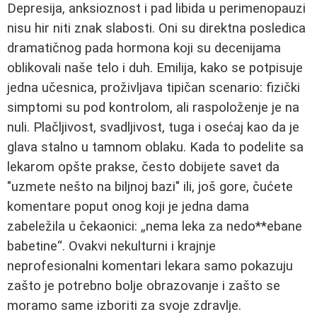
Depresija, anksioznost i pad libida u perimenopauzi
nisu hir niti znak slabosti. Oni su direktna posledica
dramatičnog pada hormona koji su decenijama
oblikovali naše telo i duh. Emilija, kako se potpisuje
jedna učesnica, proživljava tipičan scenario: fizički
simptomi su pod kontrolom, ali raspoloženje je na
nuli. Plačljivost, svadljivost, tuga i osećaj kao da je
glava stalno u tamnom oblaku. Kada to podelite sa
lekarom opšte prakse, često dobijete savet da
"uzmete nešto na biljnoj bazi" ili, još gore, čućete
komentare poput onog koji je jedna dama
zabeležila u čekaonici: „nema leka za nedo**ebane
babetine“. Ovakvi nekulturni i krajnje
neprofesionalni komentari lekara samo pokazuju
zašto je potrebno bolje obrazovanje i zašto se
moramo same izboriti za svoje zdravlje.