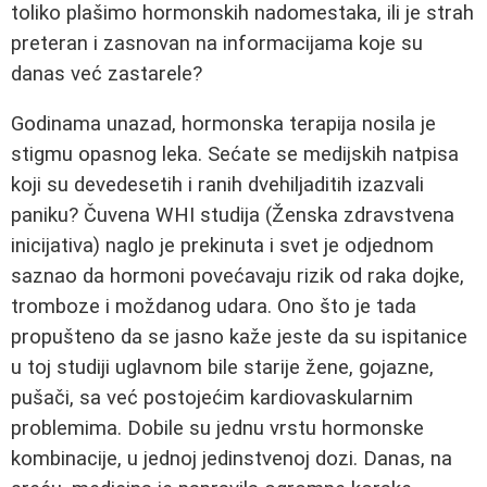
toliko plašimo hormonskih nadomestaka, ili je strah
preteran i zasnovan na informacijama koje su
danas već zastarele?
Godinama unazad, hormonska terapija nosila je
stigmu opasnog leka. Sećate se medijskih natpisa
koji su devedesetih i ranih dvehiljaditih izazvali
paniku? Čuvena WHI studija (Ženska zdravstvena
inicijativa) naglo je prekinuta i svet je odjednom
saznao da hormoni povećavaju rizik od raka dojke,
tromboze i moždanog udara. Ono što je tada
propušteno da se jasno kaže jeste da su ispitanice
u toj studiji uglavnom bile starije žene, gojazne,
pušači, sa već postojećim kardiovaskularnim
problemima. Dobile su jednu vrstu hormonske
kombinacije, u jednoj jedinstvenoj dozi. Danas, na