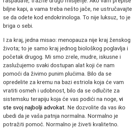
raspadate, tražite drugo mišljenje. Ako vam prepiše
biljne kapi, a vama treba nešto jače, ne ustručavajte
se da odete kod endokrinologa. To nije luksuz, to je
briga o sebi.
I za kraj, jedna misao: menopauza nije kraj ženskog
života; to je samo kraj jednog biološkog poglavlja i
početak drugog. Mi smo zrele, mudre, iskusne i
zaslužujemo svaki dostupan alat koji će nam
pomoći da živimo punim plućima. Bilo da se
opredelite za kremu na bazi estriola koja će vam
vratiti osmeh i udobnost, bilo da se odlučite za
sistemsku terapiju koja će vas podići na noge,
vi
ste svoj najbolji advokat
. Ne dozvolite da vas iko
ubedi da je vaša patnja normalna. Normalno je
potražiti pomoć. Normalno je živeti kvalitetno.