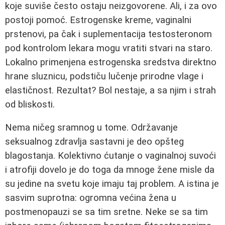
koje suviše često ostaju neizgovorene. Ali, i za ovo
postoji pomoć. Estrogenske kreme, vaginalni
prstenovi, pa čak i suplementacija testosteronom
pod kontrolom lekara mogu vratiti stvari na staro.
Lokalno primenjena estrogenska sredstva direktno
hrane sluznicu, podstiču lučenje prirodne vlage i
elastičnost. Rezultat? Bol nestaje, a sa njim i strah
od bliskosti.
Nema ničeg sramnog u tome. Održavanje
seksualnog zdravlja sastavni je deo opšteg
blagostanja. Kolektivno ćutanje o vaginalnoj suvoći
i atrofiji dovelo je do toga da mnoge žene misle da
su jedine na svetu koje imaju taj problem. A istina je
sasvim suprotna: ogromna većina žena u
postmenopauzi se sa tim sretne. Neke se sa tim