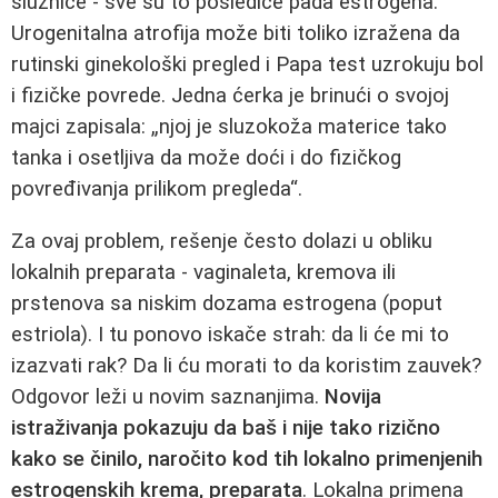
sluznice - sve su to posledice pada estrogena.
Urogenitalna atrofija može biti toliko izražena da
rutinski ginekološki pregled i Papa test uzrokuju bol
i fizičke povrede. Jedna ćerka je brinući o svojoj
majci zapisala: „njoj je sluzokoža materice tako
tanka i osetljiva da može doći i do fizičkog
povređivanja prilikom pregleda“.
Za ovaj problem, rešenje često dolazi u obliku
lokalnih preparata - vaginaleta, kremova ili
prstenova sa niskim dozama estrogena (poput
estriola). I tu ponovo iskače strah: da li će mi to
izazvati rak? Da li ću morati to da koristim zauvek?
Odgovor leži u novim saznanjima.
Novija
istraživanja pokazuju da baš i nije tako rizično
kako se činilo, naročito kod tih lokalno primenjenih
estrogenskih krema, preparata
. Lokalna primena