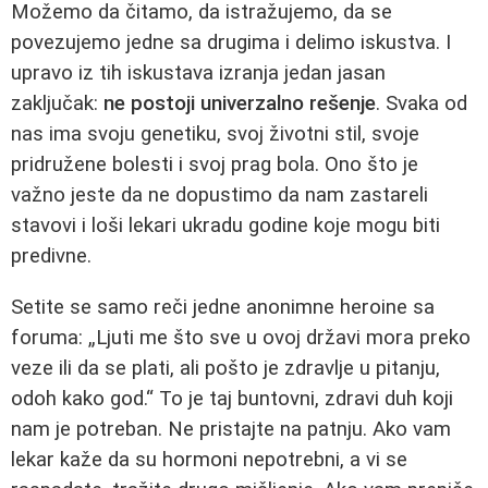
Možemo da čitamo, da istražujemo, da se
povezujemo jedne sa drugima i delimo iskustva. I
upravo iz tih iskustava izranja jedan jasan
zaključak:
ne postoji univerzalno rešenje
. Svaka od
nas ima svoju genetiku, svoj životni stil, svoje
pridružene bolesti i svoj prag bola. Ono što je
važno jeste da ne dopustimo da nam zastareli
stavovi i loši lekari ukradu godine koje mogu biti
predivne.
Setite se samo reči jedne anonimne heroine sa
foruma: „Ljuti me što sve u ovoj državi mora preko
veze ili da se plati, ali pošto je zdravlje u pitanju,
odoh kako god.“ To je taj buntovni, zdravi duh koji
nam je potreban. Ne pristajte na patnju. Ako vam
lekar kaže da su hormoni nepotrebni, a vi se