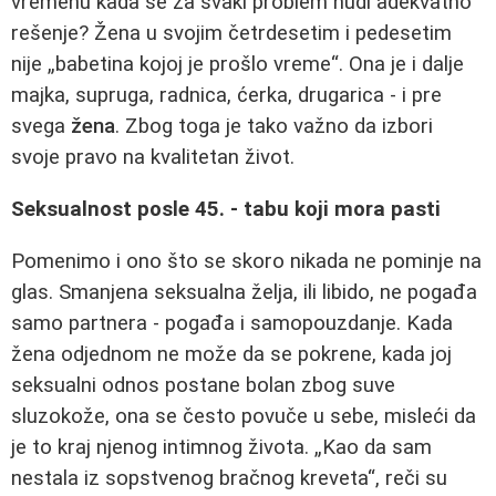
vremenu kada se za svaki problem nudi adekvatno
rešenje? Žena u svojim četrdesetim i pedesetim
nije „babetina kojoj je prošlo vreme“. Ona je i dalje
majka, supruga, radnica, ćerka, drugarica - i pre
svega
žena
. Zbog toga je tako važno da izbori
svoje pravo na kvalitetan život.
Seksualnost posle 45. - tabu koji mora pasti
Pomenimo i ono što se skoro nikada ne pominje na
glas. Smanjena seksualna želja, ili libido, ne pogađa
samo partnera - pogađa i samopouzdanje. Kada
žena odjednom ne može da se pokrene, kada joj
seksualni odnos postane bolan zbog suve
sluzokože, ona se često povuče u sebe, misleći da
je to kraj njenog intimnog života. „Kao da sam
nestala iz sopstvenog bračnog kreveta“, reči su