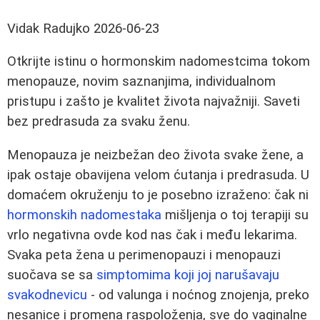
Vidak Radujko
2026-06-23
Otkrijte istinu o hormonskim nadomestcima tokom
menopauze, novim saznanjima, individualnom
pristupu i zašto je kvalitet života najvažniji. Saveti
bez predrasuda za svaku ženu.
Menopauza je neizbežan deo života svake žene, a
ipak ostaje obavijena velom ćutanja i predrasuda. U
domaćem okruženju to je posebno izraženo: čak ni
hormonskih nadomestaka
mišljenja o toj terapiji su
vrlo negativna ovde kod nas čak i među lekarima.
Svaka peta žena u perimenopauzi i menopauzi
suočava se sa
simptomima koji joj narušavaju
svakodnevicu
- od valunga i noćnog znojenja, preko
nesanice i promena raspoloženja, sve do vaginalne