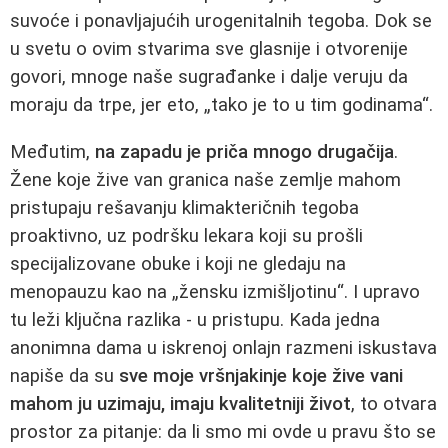
suvoće i ponavljajućih urogenitalnih tegoba. Dok se
u svetu o ovim stvarima sve glasnije i otvorenije
govori, mnoge naše sugrađanke i dalje veruju da
moraju da trpe, jer eto, „tako je to u tim godinama“.
Međutim,
na zapadu je priča mnogo drugačija
.
Žene koje žive van granica naše zemlje mahom
pristupaju rešavanju klimakteričnih tegoba
proaktivno, uz podršku lekara koji su prošli
specijalizovane obuke i koji ne gledaju na
menopauzu kao na „žensku izmišljotinu“. I upravo
tu leži ključna razlika - u pristupu. Kada jedna
anonimna dama u iskrenoj onlajn razmeni iskustava
napiše da su
sve moje vršnjakinje koje žive vani
mahom ju uzimaju, imaju kvalitetniji život
, to otvara
prostor za pitanje: da li smo mi ovde u pravu što se