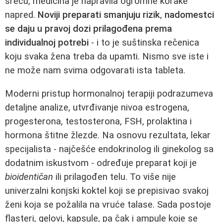
sreću, medicina je napravila ogromne korake
napred.
Noviji preparati smanjuju rizik
,
nadomestci
se daju u pravoj dozi prilagođena prema
individualnoj potrebi
- i to je suštinska rečenica
koju svaka žena treba da upamti. Nismo sve iste i
ne može nam svima odgovarati ista tableta.
Moderni pristup hormonalnoj terapiji podrazumeva
detaljne analize, utvrđivanje nivoa estrogena,
progesterona, testosterona, FSH, prolaktina i
hormona štitne žlezde. Na osnovu rezultata, lekar
specijalista - najčešće endokrinolog ili ginekolog sa
dodatnim iskustvom - određuje preparat koji je
bioidentičan
ili prilagođen telu. To više nije
univerzalni konjski koktel koji se prepisivao svakoj
ženi koja se požalila na vruće talase. Sada postoje
flasteri, gelovi, kapsule, pa čak i ampule koje se