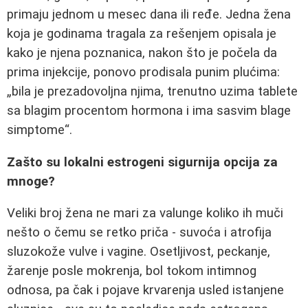
primaju jednom u mesec dana ili ređe. Jedna žena
koja je godinama tragala za rešenjem opisala je
kako je njena poznanica, nakon što je počela da
prima injekcije, ponovo prodisala punim plućima:
„bila je prezadovoljna njima, trenutno uzima tablete
sa blagim procentom hormona i ima sasvim blage
simptome“.
Zašto su lokalni estrogeni sigurnija opcija za
mnoge?
Veliki broj žena ne mari za valunge koliko ih muči
nešto o čemu se retko priča - suvoća i atrofija
sluzokože vulve i vagine. Osetljivost, peckanje,
žarenje posle mokrenja, bol tokom intimnog
odnosa, pa čak i pojave krvarenja usled istanjene