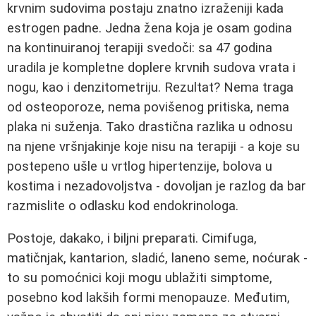
krvnim sudovima postaju znatno izraženiji kada
estrogen padne. Jedna žena koja je osam godina
na kontinuiranoj terapiji svedoči: sa 47 godina
uradila je kompletne doplere krvnih sudova vrata i
nogu, kao i denzitometriju. Rezultat? Nema traga
od osteoporoze, nema povišenog pritiska, nema
plaka ni suženja. Tako drastična razlika u odnosu
na njene vršnjakinje koje nisu na terapiji - a koje su
postepeno ušle u vrtlog hipertenzije, bolova u
kostima i nezadovoljstva - dovoljan je razlog da bar
razmislite o odlasku kod endokrinologa.
Postoje, dakako, i biljni preparati. Cimifuga,
matičnjak, kantarion, sladić, laneno seme, noćurak -
to su pomoćnici koji mogu ublažiti simptome,
posebno kod lakših formi menopauze. Međutim,