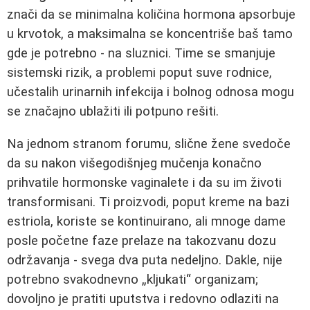
znači da se minimalna količina hormona apsorbuje
u krvotok, a maksimalna se koncentriše baš tamo
gde je potrebno - na sluznici. Time se smanjuje
sistemski rizik, a problemi poput suve rodnice,
učestalih urinarnih infekcija i bolnog odnosa mogu
se značajno ublažiti ili potpuno rešiti.
Na jednom stranom forumu, slične žene svedoče
da su nakon višegodišnjeg mučenja konačno
prihvatile hormonske vaginalete i da su im životi
transformisani. Ti proizvodi, poput kreme na bazi
estriola, koriste se kontinuirano, ali mnoge dame
posle početne faze prelaze na takozvanu dozu
održavanja - svega dva puta nedeljno. Dakle, nije
potrebno svakodnevno „kljukati“ organizam;
dovoljno je pratiti uputstva i redovno odlaziti na