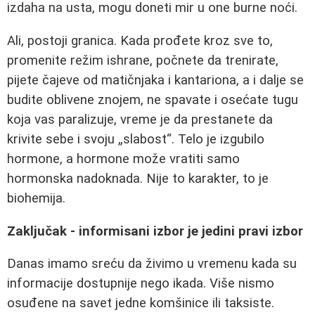
izdaha na usta, mogu doneti mir u one burne noći.
Ali, postoji granica. Kada prođete kroz sve to,
promenite režim ishrane, počnete da trenirate,
pijete čajeve od matičnjaka i kantariona, a i dalje se
budite oblivene znojem, ne spavate i osećate tugu
koja vas paralizuje, vreme je da prestanete da
krivite sebe i svoju „slabost“. Telo je izgubilo
hormone, a hormone može vratiti samo
hormonska nadoknada. Nije to karakter, to je
biohemija.
Zaključak - informisani izbor je jedini pravi izbor
Danas imamo sreću da živimo u vremenu kada su
informacije dostupnije nego ikada. Više nismo
osuđene na savet jedne komšinice ili taksiste.