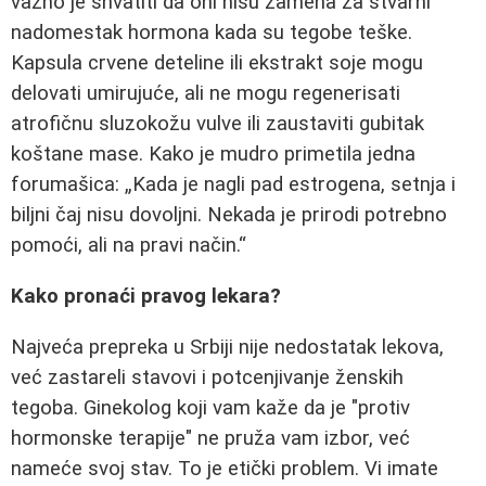
važno je shvatiti da oni nisu zamena za stvarni
nadomestak hormona kada su tegobe teške.
Kapsula crvene deteline ili ekstrakt soje mogu
delovati umirujuće, ali ne mogu regenerisati
atrofičnu sluzokožu vulve ili zaustaviti gubitak
koštane mase. Kako je mudro primetila jedna
forumašica: „Kada je nagli pad estrogena, setnja i
biljni čaj nisu dovoljni. Nekada je prirodi potrebno
pomoći, ali na pravi način.“
Kako pronaći pravog lekara?
Najveća prepreka u Srbiji nije nedostatak lekova,
već zastareli stavovi i potcenjivanje ženskih
tegoba. Ginekolog koji vam kaže da je "protiv
hormonske terapije" ne pruža vam izbor, već
nameće svoj stav. To je etički problem. Vi imate