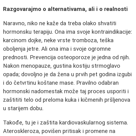
Razgovarajmo o alternativama, ali i o realnosti
Naravno, niko ne kaže da treba olako shvatiti
hormonsku terapiju. Ona ima svoje kontraindikacije:
karcinom dojke, neke vrste tromboza, teška
oboljenja jetre. Ali ona ima i svoje ogromne
prednosti. Prevencija osteoporoze je jedna od njih.
Nakon menopauze, gustina kostiju strmoglavo
opada; dovoljno je da žena u prvih pet godina izgubi
i do četvrtinu koštane mase. Pravilno odabran
hormonski nadomestak može taj proces usporiti i
zaštititi telo od preloma kuka i kičmenih pršljenova
u starijem dobu.
Takođe, tu je i zaštita kardiovaskularnog sistema.
Ateroskleroza, povišen pritisak i promene na