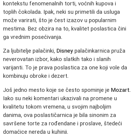
kontekstu fenomenalnih torti, voćnih kupova i
toplih čokolada. Ipak, neki su primetili da usluga
može varirati, što je čest izazov u popularnim
mestima. Bez obzira na to, kvalitet poslastica čini
ga vrednim posećivanja.
Za ljubitelje palačinki,
Disney
palačinkarnica pruža
neverovatan izbor, kako slatkih tako i slanih
varijanti. To je prava poslastica za one koji vole da
kombinuju obroke i dezert.
Još jedno mesto koje se često spominje je
Mozart
.
Iako su neki komentari ukazivali na promene u
kvalitetu tokom vremena, u svojim najboljim
danima, ova poslastičarnica je bila sinonim za
savršene torte za rođendane i proslave, štedeći
domaćice nereda u kuhinji.