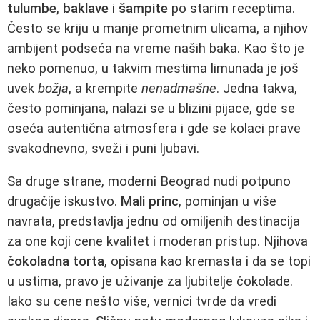
tulumbe
,
baklave
i
šampite
po starim receptima.
Često se kriju u manje prometnim ulicama, a njihov
ambijent podseća na vreme naših baka. Kao što je
neko pomenuo, u takvim mestima limunada je još
uvek
božja
, a krempite
nenadmašne
. Jedna takva,
često pominjana, nalazi se u blizini pijace, gde se
oseća autentična atmosfera i gde se kolaci prave
svakodnevno, sveži i puni ljubavi.
Sa druge strane, moderni Beograd nudi potpuno
drugačije iskustvo.
Mali princ
, pominjan u više
navrata, predstavlja jednu od omiljenih destinacija
za one koji cene kvalitet i moderan pristup. Njihova
čokoladna torta
, opisana kao kremasta i da se topi
u ustima, pravo je uživanje za ljubitelje čokolade.
Iako su cene nešto više, vernici tvrde da vredi