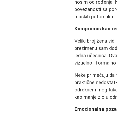
nosim od rođenja. N
povezanosti sa poro
muških potomaka.
Kompromis kao re
Veliki broj žena vidi
prezimenu sam dodal
jedna učesnica. Ova
vizuelno i formalno
Neke primećuju da t
praktične nedostatk
odreknem mog tako n
kao manje zlo u odn
Emocionalna pozadi