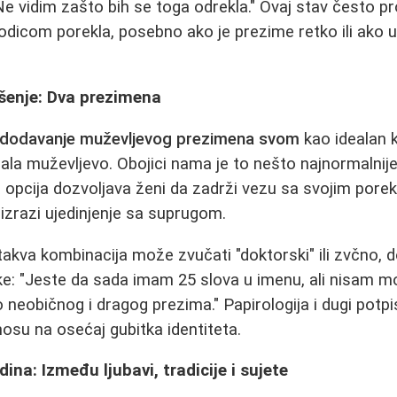
e vidim zašto bih se toga odrekla." Ovaj stav često pro
dicom porekla, posebno ako je prezime retko ili ako 
šenje: Dva prezimena
dodavanje muževljevog prezimena svom
kao idealan
a muževljevo. Obojici nama je to nešto najnormalnije i
 opcija dozvoljava ženi da zadrži vezu sa svojim pore
 izrazi ujedinjenje sa suprugom.
akva kombinacija može zvučati "doktorski" ili zvčno, do
e: "Jeste da sada imam 25 slova u imenu, ali nisam m
eobičnog i dragog prezima." Papirologija i dugi potp
osu na osećaj gubitka identiteta.
na: Između ljubavi, tradicije i sujete