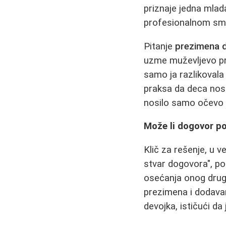
priznaje jedna mlad
profesionalnom smi
Pitanje
prezimena 
uzme muževljevo pre
samo ja razlikovala
praksa da deca nos
nosilo samo očevo p
Može li dogovor po
Klič za rešenje, u ve
stvar dogovora", po
osećanja onog drugo
prezimena i dodava
devojka, ističući da