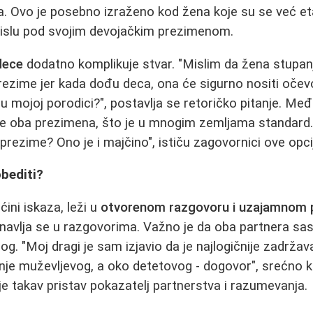
a. Ovo je posebno izraženo kod žena koje su se već eta
slu pod svojim devojačkim prezimenom.
dece
dodatno komplikuje stvar. "Mislim da žena stupan
zime jer kada dođu deca, ona će sigurno nositi očevo
 u mojoj porodici?", postavlja se retoričko pitanje. Me
e oba prezimena, što je u mnogim zemljama standard. 
rezime? Ono je i majčino", ističu zagovornici ove opci
bediti?
ćini iskaza, leži u
otvorenom razgovoru i uzajamnom 
navlja se u razgovorima. Važno je da oba partnera sasl
g. "Moj dragi je sam izjavio da je najlogičnije zadržav
nje muževljevog, a oko detetovog - dogovor", srećno k
 je takav pristav pokazatelj partnerstva i razumevanja.