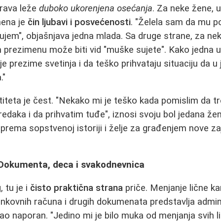
rava leže
duboko ukorenjena osećanja
. Za neke žene, 
mena je
čin ljubavi i posvećenosti
. "Želela sam da mu p
ujem", objašnjava jedna mlada. Sa druge strane, za n
m prezimenu može biti vid "muške sujete". Kako jedna 
e prezime svetinja i da teško prihvataju situaciju da u 
."
titeta je čest. "Nekako mi je teško kada pomislim da 
redaka i da prihvatim tuđe", iznosi svoju bol jedana že
rema sopstvenoj istoriji i želje za građenjem nove zaj
: Dokumenta, deca i svakodnevnica
 tu je i
čisto praktična strana
priče. Menjanje lične k
nkovnih računa i drugih dokumenata predstavlja admin
kao naporan. "Jedino mi je bilo muka od menjanja svih 