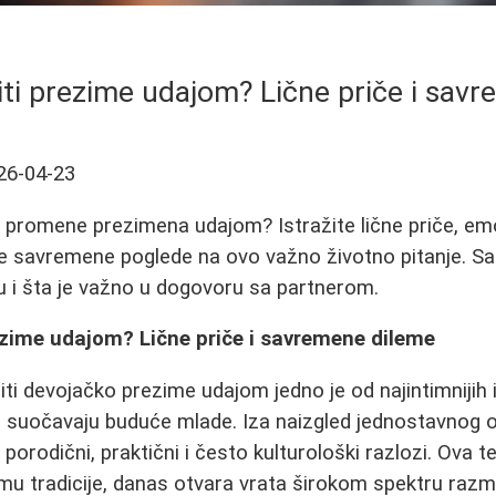
iti prezime udajom? Lične priče i sav
26-04-23
tiv promene prezimena udajom? Istražite lične priče, em
te savremene poglede na ovo važno životno pitanje. S
 i šta je važno u dogovoru sa partnerom.
ezime udajom? Lične priče i savremene dileme
iti devojačko prezime udajom jedno je od najintimnijih i
e suočavaju buduće mlade. Iza naizgled jednostavnog o
porodični, praktični i često kulturološki razlozi. Ova 
u tradicije, danas otvara vrata širokom spektru razmišl