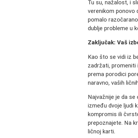
Tu su, nažalost, i s
verenikom ponovo da
pomalo razočarano",
dublje probleme u k
Zaključak: Vaš izb
Kao što se vidi iz b
zadržati, promeniti
prema porodici pore
naravno, vaših lični
Najvažnije je da s
između dvoje ljudi k
kompromis ili čvrst
prepoznajete. Na kr
ličnoj karti.