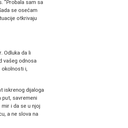
kus. "Probala sam sa
. Sada se osećam
uacije otkrivaju
r
. Odluka da li
 od vašeg odnosa
okolnosti i,
at iskrenog dijaloga
an put, savremeni
mir i da se u njoj
cu, a ne slova na