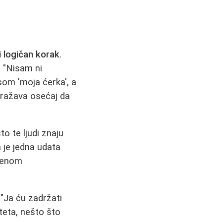
i logičan korak
.
 "Nisam ni
som 'moja ćerka', a
dražava osećaj da
o te ljudi znaju
 je jedna udata
ljenom
 "Ja ću zadržati
iteta, nešto što