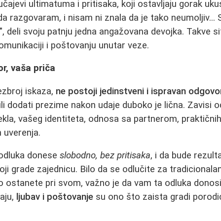
lučajevi ultimatuma i pritisaka, koji ostavljaju gorak u
 razgovaram, i nisam ni znala da je tako neumoljiv..
 deli svoju patnju jedna angažovana devojka. Takve sit
omunikaciji i poštovanju unutar veze.
or, vaša priča
ezbroj iskaza,
ne postoji jedinstveni i ispravan odgovo
 ili dodati prezime nakon udaje duboko je lična. Zavisi
kla, vašeg identiteta, odnosa sa partnerom, praktičnih 
h uverenja.
e odluka donese
slobodno, bez pritisaka
, i da bude rezult
oji grade zajednicu. Bilo da se odlučite za tradicional
o ostanete pri svom, važno je da vam ta odluka donosi 
aju,
ljubav i poštovanje
su ono što zaista gradi porodi