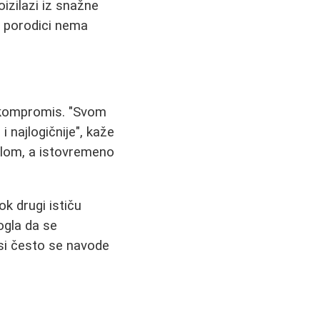
izilazi iz snažne
u porodici nema
 kompromis. "Svom
 najlogičnije", kaže
klom, a istovremeno
k drugi ističu
ogla da se
isi često se navode