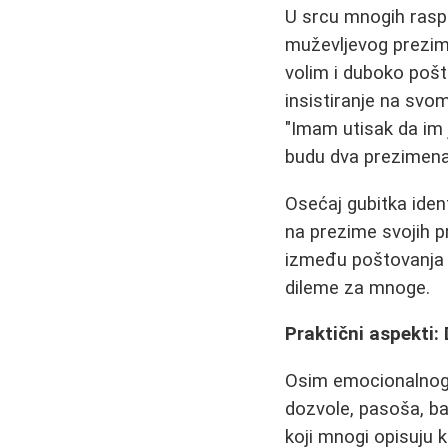
U srcu mnogih rasp
muževljevog prezi
volim i duboko pošt
insistiranje na svo
"Imam utisak da im j
budu dva prezimena
Osećaj gubitka iden
na prezime svojih p
između poštovanja p
dileme za mnoge.
Praktični aspekti
Osim emocionalnog,
dozvole, pasoša, ba
koji mnogi opisuju 