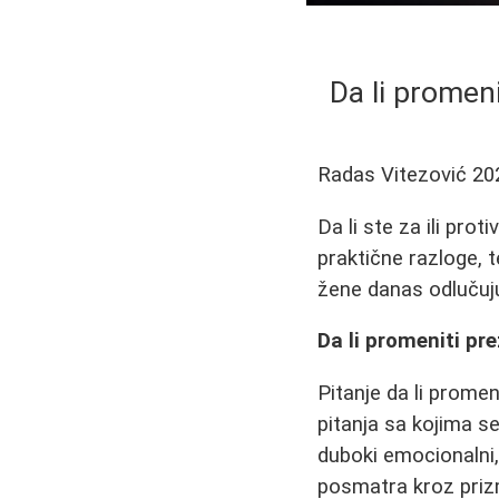
Da li promen
Radas Vitezović
20
Da li ste za ili pro
praktične razloge, 
žene danas odlučuju
Da li promeniti pr
Pitanje da li promen
pitanja sa kojima s
duboki emocionalni, 
posmatra kroz prizm