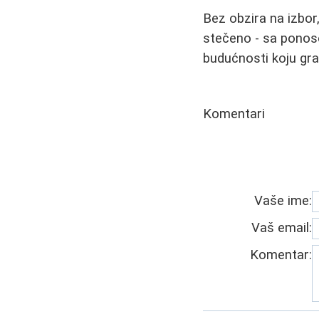
Bez obzira na izbor,
stečeno - sa ponoso
budućnosti koju gra
Komentari
Vaše ime:
Vaš email:
Komentar: