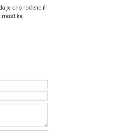
da je ono rođeno ili
i most ka