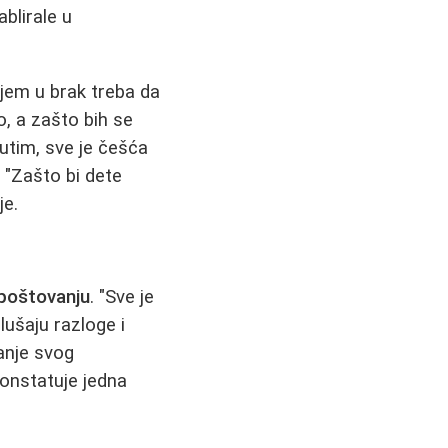
blirale u
jem u brak treba da
, a zašto bih se
đutim, sve je češća
"Zašto bi dete
je.
poštovanju
. "Sve je
ušaju razloge i
anje svog
onstatuje jedna