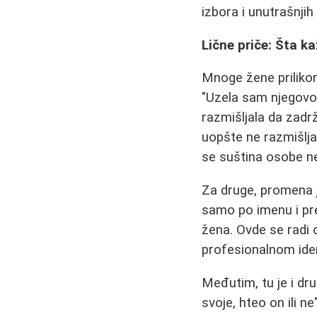
izbora i unutrašnjih 
Lične priče: Šta k
Mnoge žene priliko
"Uzela sam njegovo
razmišljala da zadr
uopšte ne razmišlja
se suština osobe ne
Za druge, promena j
samo po imenu i pre
žena. Ovde se radi 
profesionalnom iden
Međutim, tu je i dr
svoje, hteo on ili n