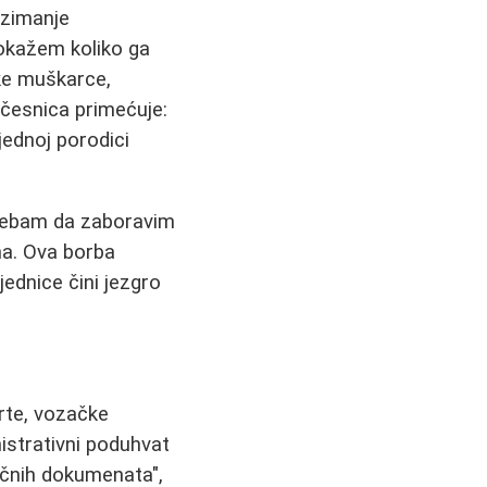
uzimanje
okažem koliko ga
eke muškarce,
učesnica primećuje:
jednoj porodici
trebam da zaboravim
na. Ova borba
ednice čini jezgro
arte, vozačke
istrativni poduhvat
ličnih dokumenata",