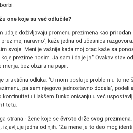
borbi.
ažu one koje su već odlučile?
m udaje doživljavaju promenu prezimena kao
prirodan 
 prezime, naravno", kaže jedna od učesnica razgovora.
žim svoje. Meni je važnije kada moj otac kaže sa pono
 koje prezime nosim. Ja sam i dalje ja." Ovakav stav o
 menja, bez obzira na papir.
e praktična odluka. "U mom poslu je problem u tome št
zimenu, pa sam njegovo jednostavno dodala", podelila
o kontinuitetu i lakšem funkcionisanju u već uspostav
titetu.
uga strana - žene koje se
čvrsto drže svog prezimena
.
e", izjavljuje jedna od njih. "Za mene je to deo mog ident