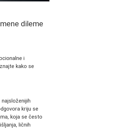
remene dileme
ocionalne i
aznajte kako se
 najsloženijih
dgovora kriju se
tema, koja se često
janja, ličnih