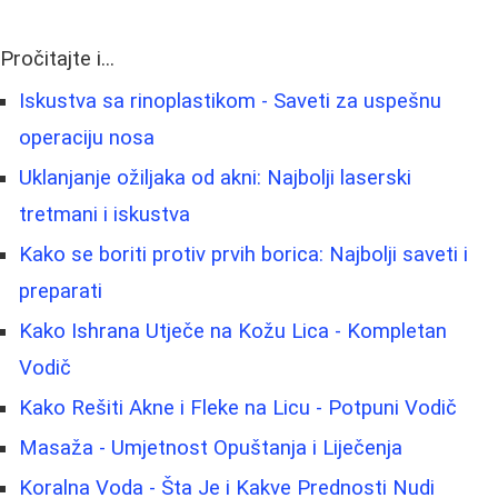
Pročitajte i...
Iskustva sa rinoplastikom - Saveti za uspešnu
operaciju nosa
Uklanjanje ožiljaka od akni: Najbolji laserski
tretmani i iskustva
Kako se boriti protiv prvih borica: Najbolji saveti i
preparati
Kako Ishrana Utječe na Kožu Lica - Kompletan
Vodič
Kako Rešiti Akne i Fleke na Licu - Potpuni Vodič
Masaža - Umjetnost Opuštanja i Liječenja
Koralna Voda - Šta Je i Kakve Prednosti Nudi