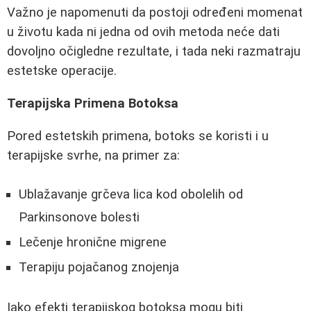
Važno je napomenuti da postoji određeni momenat
u životu kada ni jedna od ovih metoda neće dati
dovoljno očigledne rezultate, i tada neki razmatraju
estetske operacije.
Terapijska Primena Botoksa
Pored estetskih primena, botoks se koristi i u
terapijske svrhe, na primer za:
Ublažavanje grčeva lica kod obolelih od
Parkinsonove bolesti
Lečenje hronične migrene
Terapiju pojačanog znojenja
Iako efekti terapijskog botoksa mogu biti