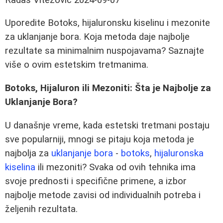
Uporedite Botoks, hijaluronsku kiselinu i mezonite
za uklanjanje bora. Koja metoda daje najbolje
rezultate sa minimalnim nuspojavama? Saznajte
više o ovim estetskim tretmanima.
Botoks, Hijaluron ili Mezoniti: Šta je Najbolje za
Uklanjanje Bora?
U današnje vreme, kada estetski tretmani postaju
sve popularniji, mnogi se pitaju koja metoda je
najbolja za
uklanjanje bora
-
botoks
,
hijaluronska
kiselina
ili mezoniti? Svaka od ovih tehnika ima
svoje prednosti i specifične primene, a izbor
najbolje metode zavisi od individualnih potreba i
željenih rezultata.