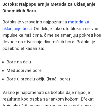
Botoks: Najpopularnija Metoda za Uklanjanje
Dinamičkih Bora
Botoks je verovatno najpoznatija
metoda za
uklanjanje bora
. On deluje tako što blokira nervne
impulse ka mišićima, čime se smanjuju pokreti koji
dovode do stvaranja dinamičkih bora. Botoks je
posebno efikasan za:
Bore na čelu
Međuobrvne bore
Bore u predelu očiju (kračji bore)
Važno je napomenuti da botoks daje najbolje
rezultate kod osoba sa tankom kožom. Efekat
traje oko 4-6 meseci, nakon čega je potrebno