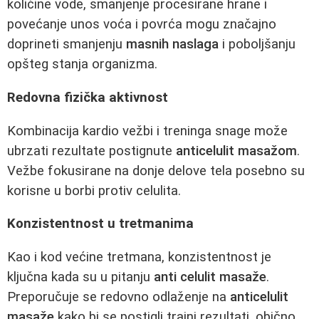
količine vode, smanjenje procesirane hrane i
povećanje unos voća i povrća mogu značajno
doprineti smanjenju
masnih naslaga
i poboljšanju
opšteg stanja organizma.
Redovna fizička aktivnost
Kombinacija kardio vežbi i treninga snage može
ubrzati rezultate postignute
anticelulit masažom
.
Vežbe fokusirane na donje delove tela posebno su
korisne u borbi protiv celulita.
Konzistentnost u tretmanima
Kao i kod većine tretmana, konzistentnost je
ključna kada su u pitanju
anti celulit masaže
.
Preporučuje se redovno odlaženje na
anticelulit
masaže
kako bi se postigli trajni rezultati, obično