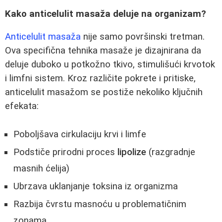
Kako anticelulit masaža deluje na organizam?
Anticelulit masaža
nije samo površinski tretman.
Ova specifična tehnika masaže je dizajnirana da
deluje duboko u potkožno tkivo, stimulišući krvotok
i limfni sistem. Kroz različite pokrete i pritiske,
anticelulit masažom se postiže nekoliko ključnih
efekata:
Poboljšava cirkulaciju krvi i limfe
Podstiče prirodni proces
lipolize
(razgradnje
masnih ćelija)
Ubrzava uklanjanje toksina iz organizma
Razbija čvrstu masnoću u problematičnim
zonama