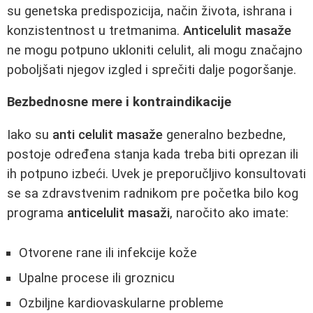
su genetska predispozicija, način života, ishrana i
konzistentnost u tretmanima.
Anticelulit masaže
ne mogu potpuno ukloniti celulit, ali mogu značajno
poboljšati njegov izgled i sprečiti dalje pogoršanje.
Bezbednosne mere i kontraindikacije
Iako su
anti celulit masaže
generalno bezbedne,
postoje određena stanja kada treba biti oprezan ili
ih potpuno izbeći. Uvek je preporučljivo konsultovati
se sa zdravstvenim radnikom pre početka bilo kog
programa
anticelulit masaži
, naročito ako imate:
Otvorene rane ili infekcije kože
Upalne procese ili groznicu
Ozbiljne kardiovaskularne probleme