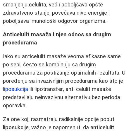
smanjenju celulita, već i poboljšava opšte
zdravstveno stanje, povećava nivo energije i
poboljšava imunološki odgovor organizma.
Anticelulit masaža i njen odnos sa drugim
procedurama
Iako su anticelulit masaže veoma efikasne same
po sebi, često se kombinuju sa drugim
procedurama za postizanje optimalnih rezultata. U
poređenju sa invazivnijim procedurama kao što je
liposukcija
ili lipotransfer, anti celulit masaže
predstavljaju neinvazivnu alternativu bez perioda
oporavka.
Za one koji razmatraju radikalnije opcije poput
liposukcije
, važno je napomenuti da
anticelulit