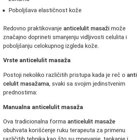
Poboljšava elastičnost kože
Redovno praktikovanje
anticelulit masaži
može
značajno doprineti smanjenju vidljivosti celulita i
poboljšanju celokupnog izgleda kože.
Vrste anticelulit masaža
Postoji nekoliko različitih pristupa kada je reč o
anti
celulit masažama
, svaki sa svojim jedinstvenim
prednostima:
Manualna anticelulit masaža
Ova tradicionalna forma
anticelulit masaže
obuhvata korišćenje ruku terapeuta za primenu
različitih tehnika kao što su mnevanje, tapkanje i