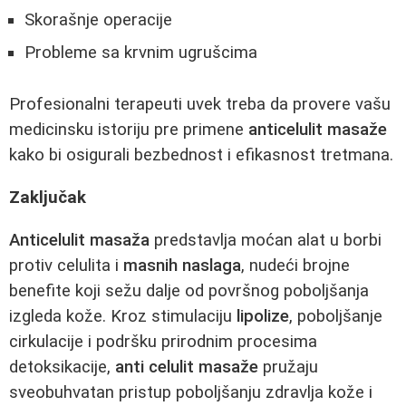
Skorašnje operacije
Probleme sa krvnim ugrušcima
Profesionalni terapeuti uvek treba da provere vašu
medicinsku istoriju pre primene
anticelulit masaže
kako bi osigurali bezbednost i efikasnost tretmana.
Zaključak
Anticelulit masaža
predstavlja moćan alat u borbi
protiv celulita i
masnih naslaga
, nudeći brojne
benefite koji sežu dalje od površnog poboljšanja
izgleda kože. Kroz stimulaciju
lipolize
, poboljšanje
cirkulacije i podršku prirodnim procesima
detoksikacije,
anti celulit masaže
pružaju
sveobuhvatan pristup poboljšanju zdravlja kože i