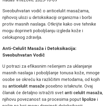
Sveobuhvatan vodič o anticelulit masažama,
njihovoj ulozi u detoksikaciji organizma i borbi
protiv masnih naslaga. Otkrijte kako ove tehnike
mogu doprineti poboljšanju izgleda kože i
celokupnog zdravlja.
Anti-Celulit Masaža i Detoksikacija:
Sveobuhvatan Vodič
U potrazi za efikasnim rešenjem za uklanjanje
masnih naslaga i poboljšanje tonusa kože, mnoge
osobe se okreću ka različitim metodama, od kojih
su
anticelulit masaže
posebno istaknute. Ovaj
članak će detaljno istražiti svet
anti celulit masaža
,
njihovu povezanost sa procesima poput
lipolize
i
način na koji mogu doprineti detoksikaciji