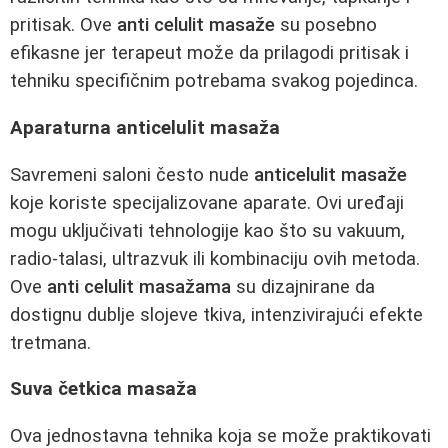
pritisak. Ove
anti celulit masaže
su posebno
efikasne jer terapeut može da prilagodi pritisak i
tehniku specifičnim potrebama svakog pojedinca.
Aparaturna anticelulit masaža
Savremeni saloni često nude
anticelulit masaže
koje koriste specijalizovane aparate. Ovi uređaji
mogu uključivati tehnologije kao što su vakuum,
radio-talasi, ultrazvuk ili kombinaciju ovih metoda.
Ove
anti celulit masažama
su dizajnirane da
dostignu dublje slojeve tkiva, intenzivirajući efekte
tretmana.
Suva četkica masaža
Ova jednostavna tehnika koja se može praktikovati