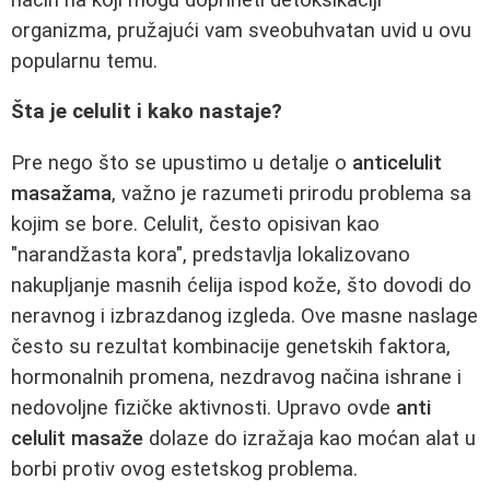
organizma, pružajući vam sveobuhvatan uvid u ovu
popularnu temu.
Šta je celulit i kako nastaje?
Pre nego što se upustimo u detalje o
anticelulit
masažama
, važno je razumeti prirodu problema sa
kojim se bore. Celulit, često opisivan kao
"narandžasta kora", predstavlja lokalizovano
nakupljanje masnih ćelija ispod kože, što dovodi do
neravnog i izbrazdanog izgleda. Ove masne naslage
često su rezultat kombinacije genetskih faktora,
hormonalnih promena, nezdravog načina ishrane i
nedovoljne fizičke aktivnosti. Upravo ovde
anti
celulit masaže
dolaze do izražaja kao moćan alat u
borbi protiv ovog estetskog problema.