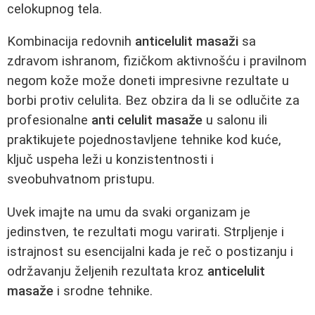
celokupnog tela.
Kombinacija redovnih
anticelulit masaži
sa
zdravom ishranom, fizičkom aktivnošću i pravilnom
negom kože može doneti impresivne rezultate u
borbi protiv celulita. Bez obzira da li se odlučite za
profesionalne
anti celulit masaže
u salonu ili
praktikujete pojednostavljene tehnike kod kuće,
ključ uspeha leži u konzistentnosti i
sveobuhvatnom pristupu.
Uvek imajte na umu da svaki organizam je
jedinstven, te rezultati mogu varirati. Strpljenje i
istrajnost su esencijalni kada je reč o postizanju i
održavanju željenih rezultata kroz
anticelulit
masaže
i srodne tehnike.