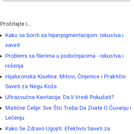
Pročitajte i...
Kako se boriti sa hiperpigmentacijom: Iskustva i
saveti
Problemi sa filerima u podočnjacima - iskustva i
rešenja
Hijaluronska Kiselina: Mitovi, Činjenice i Praktični
Saveti za Negu Kože
Ultrazvučna Kavitacija: Da li Vredi Pokušati?
Matične Ćelije: Sve Što Treba Da Znate O Čuvanju i
Lečenju
Kako Se Zdravo Ugojiti: Efektivni Saveti za