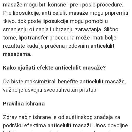
masaže
mogu biti korisne i pre i posle procedure.
Pre
liposukcije
,
anti celulit masaže
mogu pripremiti
tkivo, dok posle
liposukcije
mogu pomoći u
smanjenju oticanja i ubrzanju zarastanja. Slično
tome,
lipotransfer
procedura može imati bolje
rezultate kada je praćena redovnim
anticelulit
masažama
.
Kako ojačati efekte anticelulit masaže?
Da biste maksimizirali benefite
anticelulit masaže
,
važno je usvojiti sveobuhvatan pristup:
Pravilna ishrana
Zdrav način ishrane je od suštinskog značaja za
podršku efektima
anticelulit masaži
. Unos dovoljne