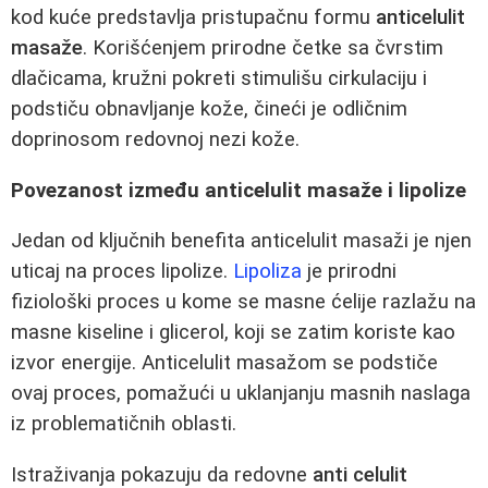
kod kuće predstavlja pristupačnu formu
anticelulit
masaže
. Korišćenjem prirodne četke sa čvrstim
dlačicama, kružni pokreti stimulišu cirkulaciju i
podstiču obnavljanje kože, čineći je odličnim
doprinosom redovnoj nezi kože.
Povezanost između anticelulit masaže i lipolize
Jedan od ključnih benefita anticelulit masaži je njen
uticaj na proces lipolize.
Lipoliza
je prirodni
fiziološki proces u kome se masne ćelije razlažu na
masne kiseline i glicerol, koji se zatim koriste kao
izvor energije. Anticelulit masažom se podstiče
ovaj proces, pomažući u uklanjanju masnih naslaga
iz problematičnih oblasti.
Istraživanja pokazuju da redovne
anti celulit