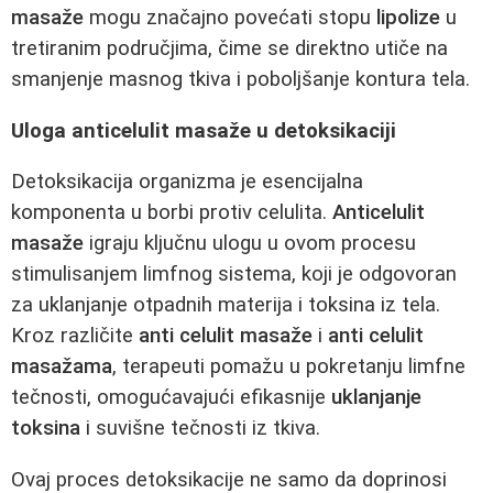
masaže
mogu značajno povećati stopu
lipolize
u
tretiranim područjima, čime se direktno utiče na
smanjenje masnog tkiva i poboljšanje kontura tela.
Uloga anticelulit masaže u detoksikaciji
Detoksikacija organizma je esencijalna
komponenta u borbi protiv celulita.
Anticelulit
masaže
igraju ključnu ulogu u ovom procesu
stimulisanjem limfnog sistema, koji je odgovoran
za uklanjanje otpadnih materija i toksina iz tela.
Kroz različite
anti celulit masaže
i
anti celulit
masažama
, terapeuti pomažu u pokretanju limfne
tečnosti, omogućavajući efikasnije
uklanjanje
toksina
i suvišne tečnosti iz tkiva.
Ovaj proces detoksikacije ne samo da doprinosi