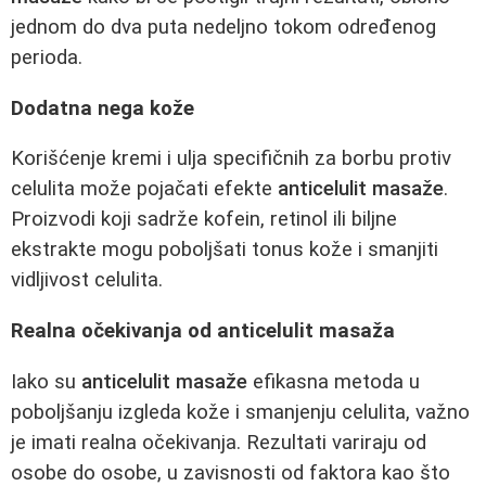
jednom do dva puta nedeljno tokom određenog
perioda.
Dodatna nega kože
Korišćenje kremi i ulja specifičnih za borbu protiv
celulita može pojačati efekte
anticelulit masaže
.
Proizvodi koji sadrže kofein, retinol ili biljne
ekstrakte mogu poboljšati tonus kože i smanjiti
vidljivost celulita.
Realna očekivanja od anticelulit masaža
Iako su
anticelulit masaže
efikasna metoda u
poboljšanju izgleda kože i smanjenju celulita, važno
je imati realna očekivanja. Rezultati variraju od
osobe do osobe, u zavisnosti od faktora kao što