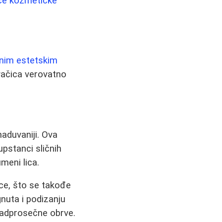
e kozmetičke
jnim estetskim
vačica verovatno
naduvaniji. Ova
upstanci sličnih
meni lica.
ce, što se takođe
gnuta i podizanju
nadprosečne obrve.