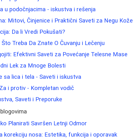
ma u podočnjacima - iskustva i rešenja
na: Mitovi, Činjenice i Praktični Saveti za Negu Kože
ija: Da li Vredi Pokušati?
e Što Treba Da Znate O Čuvanju i Lečenju
jiti: Efektivni Saveti za Povećanje Telesne Mase
odni Lek za Mnoge Bolesti
e sa lica i tela - Saveti i iskustva
 Za i protiv - Kompletan vodič
ustva, Saveti i Preporuke
 blogovima
ko Planirati Savršen Letnji Odmor
 korekciju nosa: Estetika, funkcija i oporavak