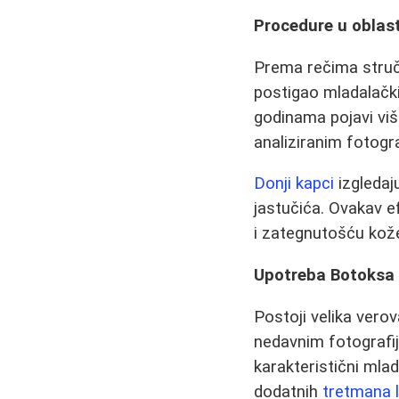
Procedure u oblast
Prema rečima stručn
postigao mladalački 
godinama pojavi viš
analiziranim fotogr
Donji kapci
izgledaj
jastučića. Ovakav e
i zategnutošću kože
Upotreba Botoksa 
Postoji velika vero
nedavnim fotografij
karakteristični mlad
dodatnih
tretmana l