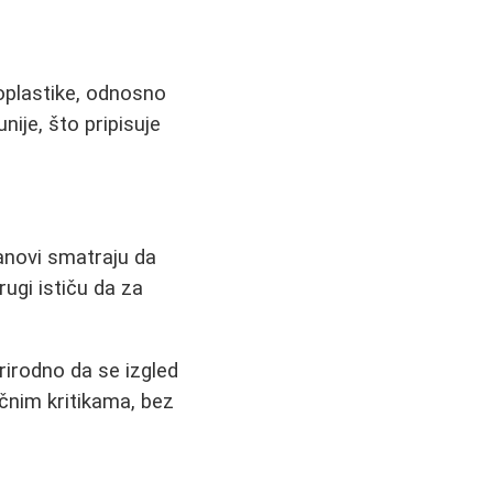
noplastike, odnosno
ije, što pripisuje
anovi smatraju da
rugi ističu da za
rirodno da se izgled
čnim kritikama, bez