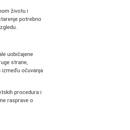
nom životu i
 starenje potrebno
izgledu.
ale uobičajene
ruge strane,
ju između očuvanja
etskih procedura i
vene rasprave o