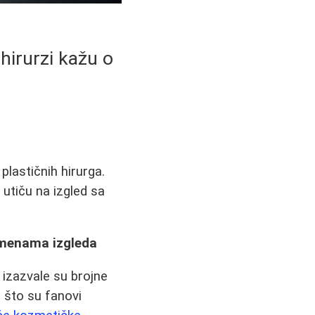
hirurzi kažu o
lastičnih hirurga.
 utiču na izgled sa
romenama izgleda
 izazvale su brojne
 što su fanovi