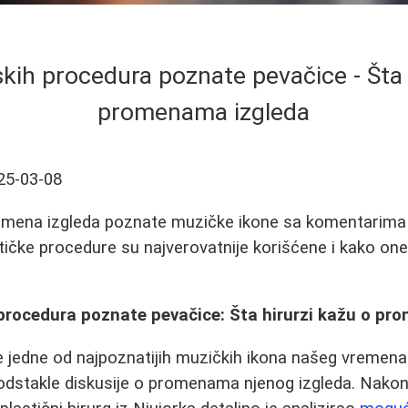
skih procedura poznate pevačice - Šta 
promenama izgleda
25-03-08
omena izgleda poznate muzičke ikone sa komentarima p
tičke procedure su najverovatnije korišćene i kako one
 procedura poznate pevačice: Šta hirurzi kažu o p
 jedne od najpoznatijih muzičkih ikona našeg vremena
 podstakle diskusije o promenama njenog izgleda. Nakon