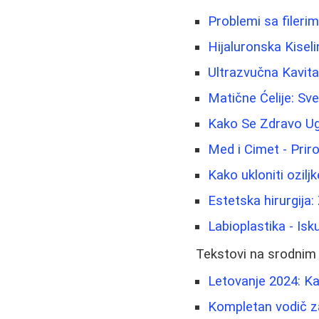
Problemi sa fileri
Hijaluronska Kiseli
Ultrazvučna Kavitac
Matične Ćelije: Sv
Kako Se Zdravo Ugo
Med i Cimet - Prir
Kako ukloniti oziljk
Estetska hirurgija:
Labioplastika - Isk
Tekstovi na srodnim
Letovanje 2024: Ka
Kompletan vodič za