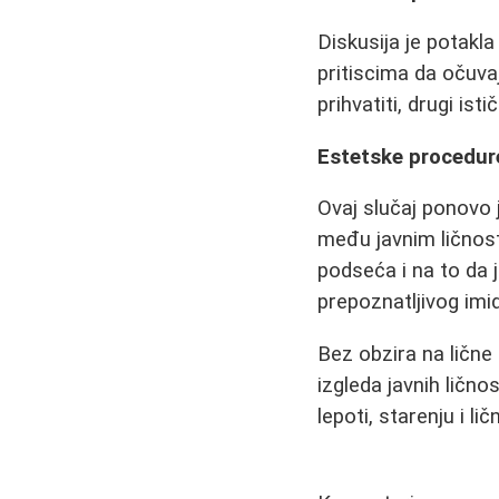
Diskusija je potakl
pritiscima da očuva
prihvatiti, drugi is
Estetske procedure
Ovaj slučaj ponovo 
među javnim ličnost
podseća i na to da 
prepoznatljivog imi
Bez obzira na lične
izgleda javnih lično
lepoti, starenju i li