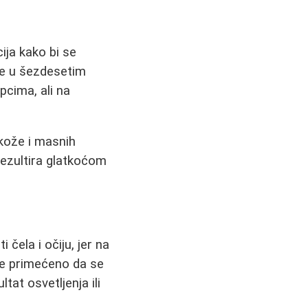
ija kako bi se
 se u šezdesetim
pcima, ali na
 kože i masnih
rezultira glatkoćom
i čela i očiju, jer na
 je primećeno da se
tat osvetljenja ili