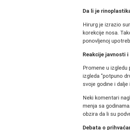
Da li je rinoplasti
Hirurg je izrazio s
korekcije nosa. Tak
ponovljenoj upotrebi 
Reakcije javnosti 
Promene u izgledu p
izgleda "potpuno dru
svoje godine i dalje
Neki komentari nagl
menja sa godinama. 
obzira da li su pod
Debata o prihvaća