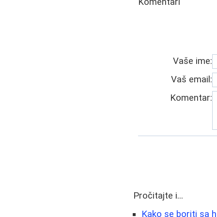
Komentari
Vaše ime:
Vaš email:
Komentar:
Pročitajte i...
Kako se boriti sa h