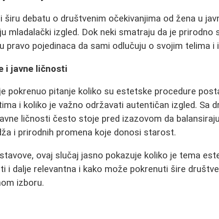
a i širu debatu o društvenim očekivanjima od žena u jav
ju mladalački izgled. Dok neki smatraju da je prirodno
tiču pravo pojedinaca da sami odlučuju o svojim telima i 
 i javne ličnosti
je pokrenuo pitanje koliko su estetske procedure post
ima i koliko je važno održavati autentičan izgled. Sa d
javne ličnosti često stoje pred izazovom da balansira
dža i prirodnih promena koje donosi starost.
 stavove, ovaj slučaj jasno pokazuje koliko je tema est
sti i dalje relevantna i kako može pokrenuti šire društ
čnom izboru.