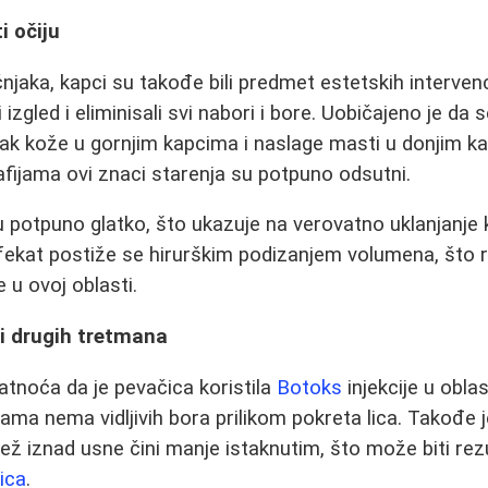
i očiju
jaka, kapci su takođe bili predmet estetskih intervenc
izgled i eliminisali svi nabori i bore. Uobičajeno je da
ak kože u gornjim kapcima i naslage masti u donjim ka
afijama ovi znaci starenja su potpuno odsutni.
u potpuno glatko, što ukazuje na verovatno uklanjanje
fekat postiže se hirurškim podizanjem volumena, što 
 u ovoj oblasti.
i drugih tretmana
vatnoća da je pevačica koristila
Botoks
injekcije u oblast
ama nema vidljivih bora prilikom pokreta lica. Takođe
ež iznad usne čini manje istaknutim, što može biti rezul
ica
.