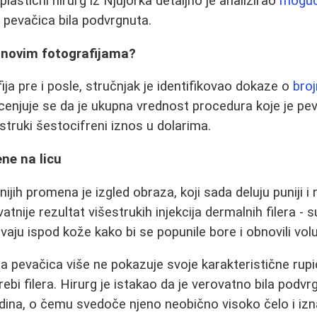
 plastični hirurg iz Njujorka detaljno je analizirao
moguć
 pevačica bila podvrgnuta.
a novim fotografijama?
ja pre i posle, stručnjak je identifikovao dokaze o
bro
ocenjuje se da je ukupna vrednost procedura koje je pe
struki šestocifreni iznos u dolarima.
ene na licu
ijih promena je izgled obraza, koji sada deluju puniji i 
tnije rezultat višestrukih injekcija dermalnih filera - s
vaju ispod kože kako bi se popunile bore i obnovili volu
 pevačica više ne pokazuje svoje karakteristične rupi
ebi filera. Hirurg je istakao da je verovatno bila podvr
odina, o čemu svedoče njeno neobično visoko čelo i iz