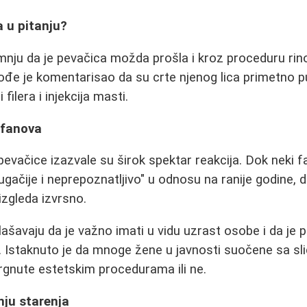
ka u pitanju?
umnju da je pevačica možda prošla i kroz proceduru ri
ođe je komentarisao da su crte njenog lica primetno pun
filera i injekcija masti.
i fanova
evačice izazvale su širok spektar reakcija. Dok neki f
gačije i neprepoznatljivo" u odnosu na ranije godine, d
 izgleda izvrsno.
ašavaju da je važno imati u vidu uzrast osobe i da je p
Istaknuto je da mnoge žene u javnosti suočene sa sli
vrgnute estetskim procedurama ili ne.
nju starenja