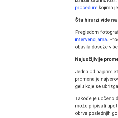
izrazili zabrinutost,
procedure
kojima je
Šta hirurzi vide n
Pregledom fotografi
intervencijama
. Pr
obavila doseže više
Najuočljivije prom
Jedna od najprimjetn
promena je najverova
gelu koje se ubrizga
Takođe je uočeno da
može pripisati upotr
obrva poslednjih g