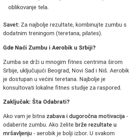
oblikovanje tela.
Savet:
Za najbolje rezultate, kombinujte zumbu s
dodatnim treningom (teretana, pilates).
Gde Naći Zumbu i Aerobik u Srbiji?
Zumba se drži u mnogim fitnes centrima širom
Srbije, uključujući Beograd, Novi Sad i Niš. Aerobik
je dostupan u većini teretana. Najbolje je
konsultovati lokalne fitnes studije za raspored.
Zaključak: Šta Odabrati?
Ako vam je bitna
zabava i dugoročna motivacija
-
odaberite zumbu. Ako želite
brže rezultate u
mršavljenju
- aerobik je bolji izbor. U svakom