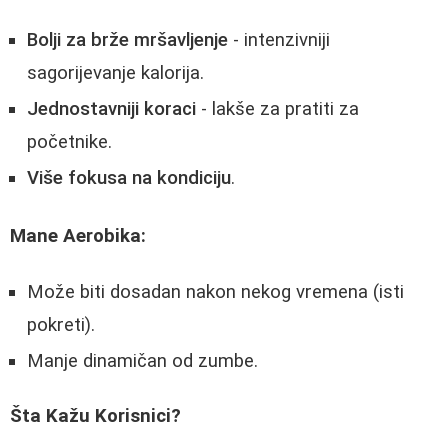
Bolji za brže mršavljenje
- intenzivniji
sagorijevanje kalorija.
Jednostavniji koraci
- lakše za pratiti za
početnike.
Više fokusa na kondiciju
.
Mane Aerobika:
Može biti dosadan nakon nekog vremena (isti
pokreti).
Manje dinamičan od zumbe.
Šta Kažu Korisnici?