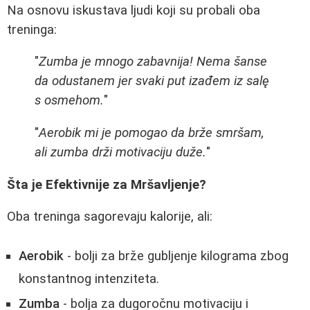
Na osnovu iskustava ljudi koji su probali oba
treninga:
"
Zumba je mnogo zabavnija! Nema šanse
da odustanem jer svaki put izađem iz salę
s osmehom.
"
"
Aerobik mi je pomogao da brže smršam,
ali zumba drži motivaciju duže.
"
Šta je Efektivnije za Mršavljenje?
Oba treninga sagorevaju kalorije, ali:
Aerobik
- bolji za brže gubljenje kilograma zbog
konstantnog intenziteta.
Zumba
- bolja za dugoročnu motivaciju i