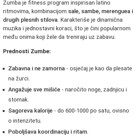
Zumba je fitness program inspirisan latino
ritmovima, kombinacijom
sale, sambе, merenguea i
drugih plesnih stilova
. Karakteriše je dinamična
muzika i jednostavni koraci, što je čini popularnom
među onima koji žele da treniraju uz zabavu.
Prednosti Zumbe:
Zabavna i ne zamorna
- osjećaj je kao da plesate
na žurci.
Angažuje sve mišiće
- naročito noge, zadnjicu i
stomak.
Sagoreva kalorije
- do 600-1000 po satu, ovisno
o intenzitetu.
Poboljšava koordinaciju i ritam
.