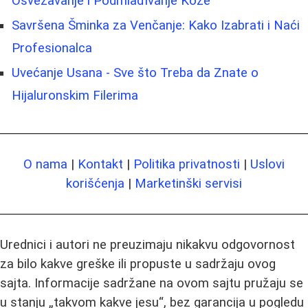
Osvežavanje i Podmlađivanje Kože
Savršena Šminka za Venčanje: Kako Izabrati i Naći
Profesionalca
Uvećanje Usana - Sve što Treba da Znate o
Hijaluronskim Filerima
O nama
|
Kontakt
|
Politika privatnosti
|
Uslovi
korišćenja
|
Marketinški servisi
Urednici i autori ne preuzimaju nikakvu odgovornost
za bilo kakve greške ili propuste u sadržaju ovog
sajta. Informacije sadržane na ovom sajtu pružaju se
u stanju „takvom kakve jesu“, bez garancija u pogledu