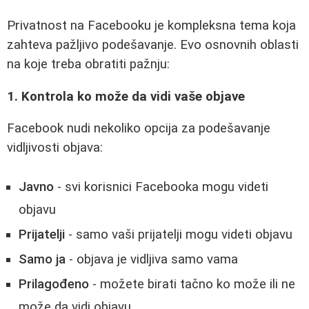
Privatnost na Facebooku je kompleksna tema koja
zahteva pažljivo podešavanje. Evo osnovnih oblasti
na koje treba obratiti pažnju:
1. Kontrola ko može da vidi vaše objave
Facebook nudi nekoliko opcija za podešavanje
vidljivosti objava:
Javno
- svi korisnici Facebooka mogu videti
objavu
Prijatelji
- samo vaši prijatelji mogu videti objavu
Samo ja
- objava je vidljiva samo vama
Prilagođeno
- možete birati tačno ko može ili ne
može da vidi objavu