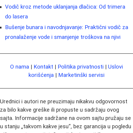
Vodič kroz metode uklanjanja dlačica: Od trimera
do lasera
Bušenje bunara i navodnjavanje: Praktični vodič za
pronalaženje vode i smanjenje troškova na njivi
O nama
|
Kontakt
|
Politika privatnosti
|
Uslovi
korišćenja
|
Marketinški servisi
Urednici i autori ne preuzimaju nikakvu odgovornost
za bilo kakve greške ili propuste u sadržaju ovog
sajta. Informacije sadržane na ovom sajtu pružaju se
u stanju „takvom kakve jesu“, bez garancija u pogledu