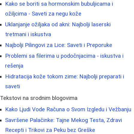
Kako se boriti sa hormonskim bubuljicama i
ožiljcima - Saveti za negu kože
Uklanjanje ožiljaka od akni: Najbolji laserski
tretmani i iskustva
Najbolji Pilingovi za Lice: Saveti i Preporuke
Problemi sa filerima u podočnjacima - iskustva i
rešenja
Hidratacija kože tokom zime: Najbolji preparati i
saveti
Tekstovi na srodnim blogovima
Kako Ljudi Vode Računa o Svom Izgledu i Vežbanju
Savršene Palačinke: Tajne Mekog Testa, Zdravi
Recepti i Trikovi za Peku bez Greške