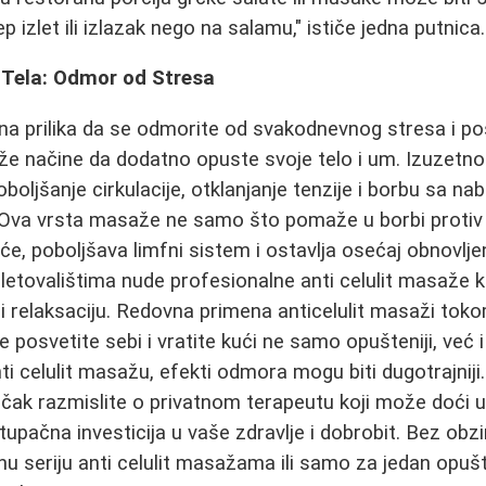
p izlet ili izlazak nego na salamu," ističe jedna putnica.
 Tela: Odmor od Stresa
na prilika da se odmorite od svakodnevnog stresa i po
aže načine da dodatno opuste svoje telo i um. Izuzetno
boljšanje cirkulacije, otklanjanje tenzije i borbu sa na
 Ova vrsta masaže ne samo što pomaže u borbi protiv ce
e, poboljšava limfni sistem i ostavlja osećaj obnovlje
 letovalištima nude profesionalne anti celulit masaže 
 i relaksaciju. Redovna primena anticelulit masaži t
se posvetite sebi i vratite kući ne samo opušteniji, već
ti celulit masažu, efekti odmora mogu biti dugotrajniji
li čak razmislite o privatnom terapeutu koji može doći 
stupačna investicija u vaše zdravlje i dobrobit. Bez obzi
vnu seriju anti celulit masažama ili samo za jedan opuš