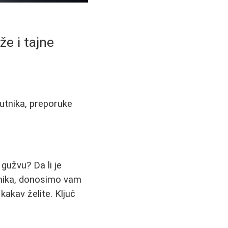
že i tajne
utnika, preporuke
 gužvu? Da li je
utnika, donosimo vam
akav želite. Ključ