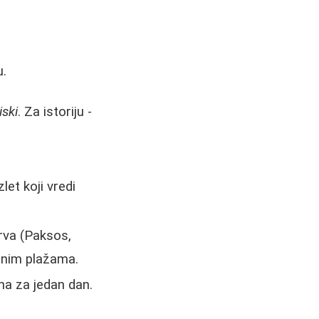
u.
iski
. Za istoriju -
et koji vredi
rva (Paksos,
jenim plažama.
na za jedan dan.