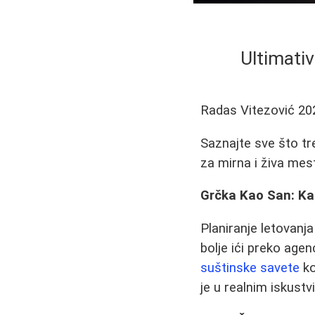
Ultimativ
Radas Vitezović
20
Saznajte sve što tr
za mirna i živa mest
Grčka Kao San: Ka
Planiranje letovanja
bolje ići preko age
suštinske savete
ko
je u realnim iskustv