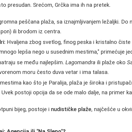
esto presudan. Srećom, Grčka ima ih na pretek.
romna peščana plaža, sa iznajmljivanjem ležaljki. Do n
pon) ili brodom iz centra.
ri:
Hvaljena zbog svetlog, finog peska i kristalno čiste 
i mnogo lepša nego u susednim mestima," primećuje jed
traju se među najlepšim.
Lagomandra
ili plaže oko
Sa
otvorenom moru često duva vetar i ima talasa.
mestima kao što je Paralija, plaža je široka i pristupačn
vek postoji opcija da se ode malo dalje, na primer ka
tpuni bijeg, postoje i
nudističke plaže
, najčešće u okvi
j: Agencija ili "Na Slepo"?