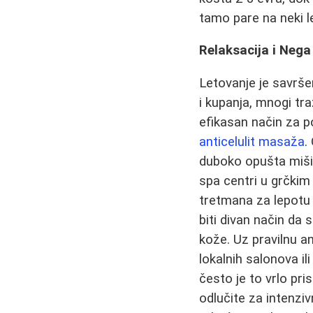
tamo pare na neki le
Relaksacija i Nega
Letovanje je savrše
i kupanja, mnogi tr
efikasan način za po
anticelulit masaža
.
duboko opušta mišić
spa centri u grčkim
tretmana za lepotu
biti divan način da 
kože. Uz pravilnu an
lokalnih salonova i
često je to vrlo pri
odlučite za intenzi