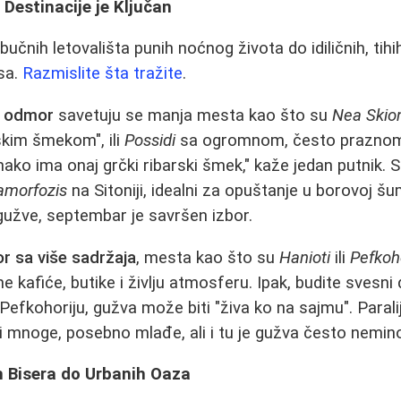
r Destinacije je Ključan
bučnih letovališta punih noćnog života do idiličnih, ti
sa.
Razmislite šta tražite
.
i odmor
savetuju se manja mesta kao što su
Nea Skio
skim šmekom", ili
Possidi
sa ogromnom, često praznom 
ako ima onaj grčki ribarski šmek," kaže jedan putnik. 
amorfozis
na Sitoniji, idealni za opuštanje u borovoj šu
užve, septembar je savršen izbor.
r sa više sadržaja
, mesta kao što su
Hanioti
ili
Pefkoh
ne kafiće, butike i življu atmosferu. Ipak, budite svesni
efkohoriju, gužva može biti "živa ko na sajmu". Paralij
ači mnoge, posebno mlađe, ali i tu je gužva često nemin
h Bisera do Urbanih Oaza