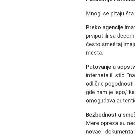
Mnogi se pitaju šta 
Preko agencije
imat
prviput ili sa deco
često smeštaj imaju
mesta.
Putovanje u sopstve
interneta ili stići 
odlične pogodnosti.
gde nam je lepo," kaž
omogućava autentič
Bezbednost u smeš
Mere opreza su neop
novac i dokumenta č