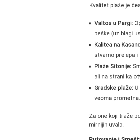
Kvalitet plaže je č
Valtos u Pargi:
Og
peške (uz blagi us
Kalitea na Kasand
stvarno prelepa 
Plaže Sitonije:
Sma
ali na strani ka 
Gradske plaže:
U 
veoma prometna. U
Za one koji traže po
mirnijih uvala.
Putovanje i Smešta