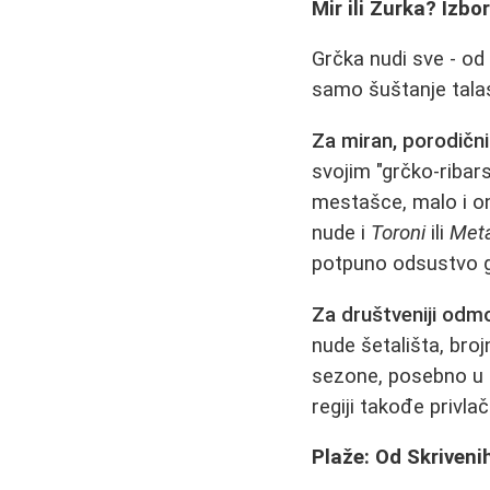
Mir ili Žurka? Izbo
Grčka nudi sve - od 
samo šuštanje tala
Za miran, porodičn
svojim "grčko-ribar
mestašce, malo i on
nude i
Toroni
ili
Met
potpuno odsustvo g
Za društveniji odmo
nude šetališta, broj
sezone, posebno u P
regiji takođe privl
Plaže: Od Skriveni