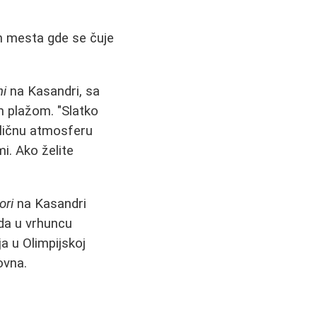
hih mesta gde se čuje
ni
na Kasandri, sa
plažom. "Slatko
Sličnu atmosferu
mi. Ako želite
ori
na Kasandri
 da u vrhuncu
a u Olimpijskoj
ovna.