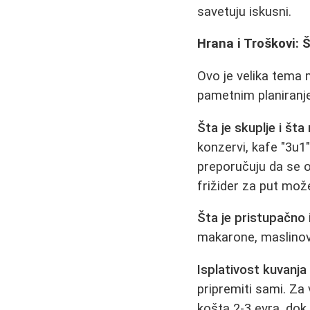
savetuju iskusni.
Hrana i Troškovi: 
Ovo je velika tema 
pametnim planiranj
Šta je skuplje i šta 
konzervi, kafe "3u1
preporučuju da se o
frižider za put može
Šta je pristupačno il
makarone, maslinovo u
Isplativost kuvanja 
pripremiti sami. Za 
košta 2-3 evra, dok 