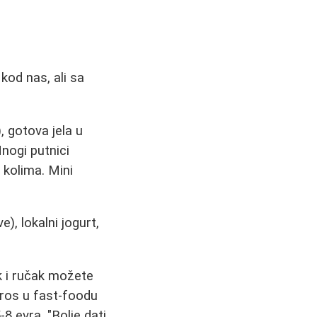
kod nas, ali sa
, gotova jela u
nogi putnici
 kolima. Mini
), lokalni jogurt,
 i ručak možete
iros u fast-foodu
8 evra. "Bolje dati