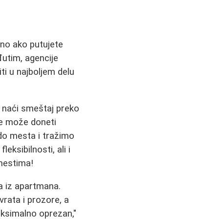
no ako putujete
đutim, agencije
ti u najboljem delu
 naći smeštaj preko
one može doneti
do mesta i tražimo
eksibilnosti, ali i
mestima!
a iz apartmana.
rata i prozore, a
aksimalno oprezan,"