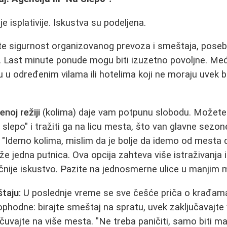
je isplativije. Iskustva su podeljena.
e sigurnost organizovanog prevoza i smeštaja, poseb
m. Last minute ponude mogu biti izuzetno povoljne. Me
 u određenim vilama ili hotelima koji ne moraju uvek bi
noj režiji
(kolima) daje vam potpunu slobodu. Možete
"na slepo" i tražiti ga na licu mesta, što van glavne sez
 "Idemo kolima, mislim da je bolje da idemo od mesta 
e jedna putnica. Ova opcija zahteva više istraživanja i fl
nije iskustvo. Pazite na jednosmerne ulice u manjim 
taju:
U poslednje vreme se sve češće priča o krađam
hodne: birajte smeštaj na spratu, uvek zaključavajte v
uvajte na više mesta. "Ne treba paničiti, samo biti m