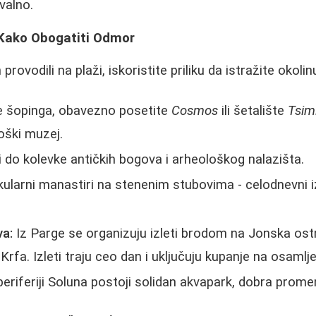
valno.
i: Kako Obogatiti Odmor
rovodili na plaži, iskoristite priliku da istražite okolin
je šopinga, obavezno posetite
Cosmos
ili šetalište
Tsim
loški muzej.
i do kolevke antičkih bogova i arheološkog nalazišta.
ularni manastiri na stenenim stubovima - celodnevni izl
va:
Iz Parge se organizuju izleti brodom na Jonska ost
 Krfa. Izleti traju ceo dan i uključuju kupanje na osaml
eriferiji Soluna postoji solidan akvapark, dobra prome