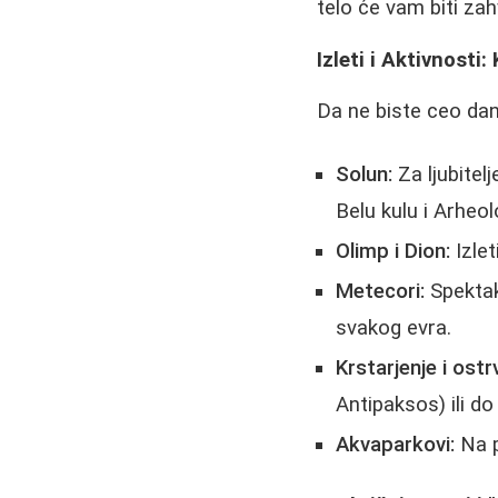
telo će vam biti zah
Izleti i Aktivnost
Da ne biste ceo dan p
Solun:
Za ljubitel
Belu kulu i Arheo
Olimp i Dion:
Izlet
Metecori:
Spektak
svakog evra.
Krstarjenje i ostr
Antipaksos) ili do
Akvaparkovi:
Na p