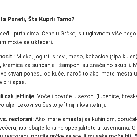
Šta Poneti, Šta Kupiti Tamo?
među putnicima. Cene u Grčkoj su uglavnom više nego 
em može se uštedeti.
nositi:
Mleko, jogurt, sirevi, meso, kobasice (tipa kulen)
", kremice za sunčanje i šamponi su značajno skuplji. M
ve stvari ponesu od kuće, naročito ako imate mesta u
 biti spas.
i čak jeftinije:
Voće i povrće u sezoni (lubenice, breskve
lje. Lekovi su često jeftiniji i kvalitetniji.
vs. restorani:
Ako imate smeštaj sa kuhinjom, doručak
večeru, isprobajte lokalne specijalitete u tavernama. G
u restoranu porcija grčke salate ili musake može biti 5-