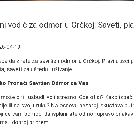
ni vodič za odmor u Grčkoj: Saveti, pla
26-04-19
eba da znate za savršen odmor u Grčkoj. Pravi utisci p
a, saveti za uštedu i uživanje.
ko Pronaći Savršen Odmor za Vas
 može biti i uzbudljivo i stresno. Gde otići? Kako izbeći
ncije ili na svoju ruku? Na osnovu bezbroj iskustava p
ji će vam pomoći da isplanirate odmor upravo onakav k
ima i dobroj pripremi.