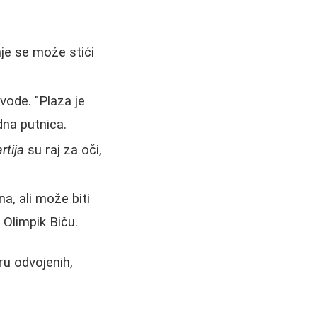
je se može stići
vode. "Plaza je
na putnica.
rtija
su raj za oči,
a, ali može biti
 Olimpik Biču.
ru odvojenih,