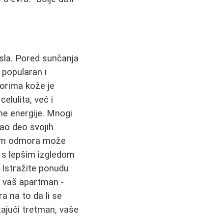
sla. Pored sunčanja
 popularan i
borima kože je
lulita, već i
ne energije. Mnogi
kao deo svojih
okom odmora može
 i s lepšim izgledom
. Istražite ponudu
u vaš apartman -
ra na to da li se
tajući tretman, vaše