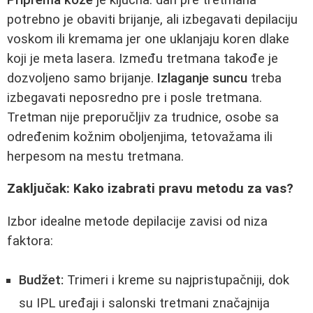
potrebno je obaviti brijanje, ali izbegavati depilaciju
voskom ili kremama jer one uklanjaju koren dlake
koji je meta lasera. Između tretmana takođe je
dozvoljeno samo brijanje.
Izlaganje suncu
treba
izbegavati neposredno pre i posle tretmana.
Tretman nije preporučljiv za trudnice, osobe sa
određenim kožnim oboljenjima, tetovažama ili
herpesom na mestu tretmana.
Zaključak: Kako izabrati pravu metodu za vas?
Izbor idealne metode depilacije zavisi od niza
faktora:
Budžet:
Trimeri i kreme su najpristupačniji, dok
su IPL uređaji i salonski tretmani značajnija