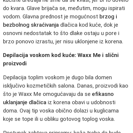
do kvara. Glave brijača se, međutim, mogu ispirati
vodom. Glavna prednost je mogućnost
brzog i
bezbolnog skraćivanja
dlačica kod kuće, dok je
osnovni nedostatak to što dlake ostaju u pore i
brzo ponovo izrastu, jer nisu uklonjene iz korena.
Depilacija voskom kod kuće: Waxx Me i slični
proizvodi
Depilacija toplim voskom je dugo bila domen
isključivo kozmetičkih salona. Danas, proizvodi kao
što je Waxx Me omogućavaju da se
efikasno
uklanjanje dlačica
iz korena obavi u udobnosti
doma. Ovaj tip voska obično dolazi u kuglicama
koje se tope ili u obliku gotovog toplog voska.
Postupak zahteva pripremu: koža treba da bude