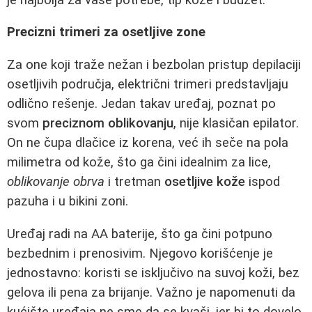
Precizni trimeri za osetljive zone
Za one koji traže nežan i bezbolan pristup depilaciji
osetljivih područja, električni trimeri predstavljaju
odlično rešenje. Jedan takav uređaj, poznat po
svom
preciznom oblikovanju
, nije klasičan epilator.
On ne čupa dlačice iz korena, već ih seče na pola
milimetra od kože, što ga čini idealnim za lice,
oblikovanje obrva
i tretman
osetljive kože
ispod
pazuha i u bikini zoni.
Uređaj radi na AA baterije, što ga čini potpuno
bezbednim i prenosivim. Njegovo korišćenje je
jednostavno: koristi se isključivo na suvoj koži, bez
gelova ili pena za brijanje. Važno je napomenuti da
kućište uređaja ne sme da se kvaši, jer bi to dovelo