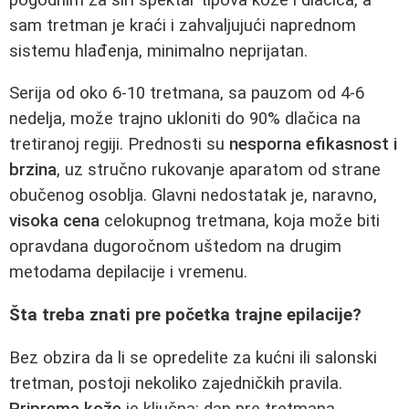
sam tretman je kraći i zahvaljujući naprednom
sistemu hlađenja, minimalno neprijatan.
Serija od oko 6-10 tretmana, sa pauzom od 4-6
nedelja, može trajno ukloniti do 90% dlačica na
tretiranoj regiji. Prednosti su
nesporna efikasnost i
brzina
, uz stručno rukovanje aparatom od strane
obučenog osoblja. Glavni nedostatak je, naravno,
visoka cena
celokupnog tretmana, koja može biti
opravdana dugoročnom uštedom na drugim
metodama depilacije i vremenu.
Šta treba znati pre početka trajne epilacije?
Bez obzira da li se opredelite za kućni ili salonski
tretman, postoji nekoliko zajedničkih pravila.
Priprema kože
je ključna: dan pre tretmana