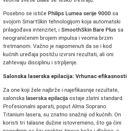
Posebno se ističe
Philips Lumea serije 9000
sa
svojom SmartSkin tehnologijom koja automatski
prilagođava intenzitet, i
SmoothSkin Bare Plus
sa
neograničenim brojem impulsa i veoma brzim
tretmanom. Važno je napomenuti da se i kod
kućnih uređaja postižu izvrsni rezultati, ali oni
zahtevaju disciplinu i strpljenje.
Salonska laserska epilacija: Vrhunac efikasnosti
Za one koji žele najbrže i najefikasnije rezultate,
salonska
laserska epilacija
ostaje zlatni standard.
Profesionalni aparati, poput Alma Soprano
Titanium lasera, su znatno snažniji od kućnih. On
koristi tri talasne dužine istovremeno, što ga čini
pogodnim za širi spektar tipova kože i dlačica, a