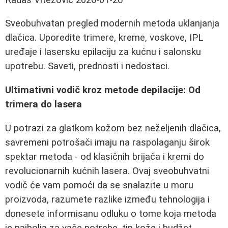
Sveobuhvatan pregled modernih metoda uklanjanja
dlačica. Uporedite trimere, kreme, voskove, IPL
uređaje i lasersku epilaciju za kućnu i salonsku
upotrebu. Saveti, prednosti i nedostaci.
Ultimativni vodič kroz metode depilacije: Od
trimera do lasera
U potrazi za glatkom kožom bez neželjenih dlačica,
savremeni potrošači imaju na raspolaganju širok
spektar metoda - od klasičnih brijača i kremi do
revolucionarnih kućnih lasera. Ovaj sveobuhvatni
vodič će vam pomoći da se snalazite u moru
proizvoda, razumete razlike između tehnologija i
donesete informisanu odluku o tome koja metoda
je najbolja za vaše potrebe, tip kože i budžet.