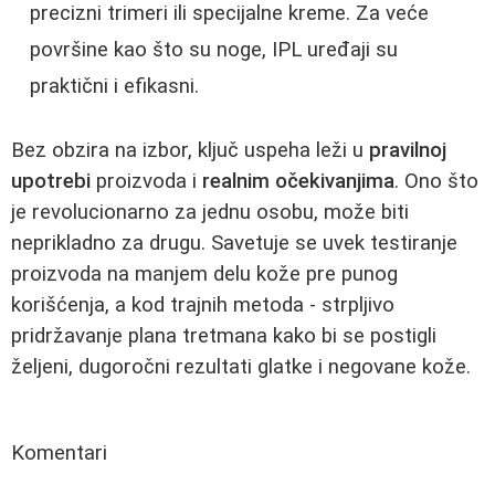
precizni trimeri ili specijalne kreme. Za veće
površine kao što su noge, IPL uređaji su
praktični i efikasni.
Bez obzira na izbor, ključ uspeha leži u
pravilnoj
upotrebi
proizvoda i
realnim očekivanjima
. Ono što
je revolucionarno za jednu osobu, može biti
neprikladno za drugu. Savetuje se uvek testiranje
proizvoda na manjem delu kože pre punog
korišćenja, a kod trajnih metoda - strpljivo
pridržavanje plana tretmana kako bi se postigli
željeni, dugoročni rezultati glatke i negovane kože.
Komentari