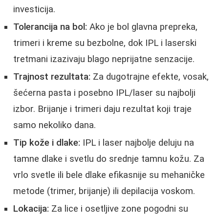
investicija.
Tolerancija na bol:
Ako je bol glavna prepreka,
trimeri i kreme su bezbolne, dok IPL i laserski
tretmani izazivaju blago neprijatne senzacije.
Trajnost rezultata:
Za dugotrajne efekte, vosak,
šećerna pasta i posebno IPL/laser su najbolji
izbor. Brijanje i trimeri daju rezultat koji traje
samo nekoliko dana.
Tip kože i dlake:
IPL i laser najbolje deluju na
tamne dlake i svetlu do srednje tamnu kožu. Za
vrlo svetle ili bele dlake efikasnije su mehaničke
metode (trimer, brijanje) ili depilacija voskom.
Lokacija:
Za lice i osetljive zone pogodni su