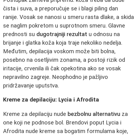
čista i suva, a preporučuje se i blagi piling dan
ranije. Vosak se nanosi u smeru rasta dlake, a skida
se naglim pokretom u suprotnom smeru. Glavne
prednosti su
dugotrajniji rezultat
u odnosu na
brijanje i glatka koža koja traje nekoliko nedelja.
Međutim, depilacija voskom može biti bolna,
posebno na osetljivim zonama, a postoji rizik od
iritacije, crvenila ili čak opekotina ako se vosak
nepravilno zagreje. Neophodno je pažljivo
pridržavanje uputstva.
Kreme za depilaciju: Lycia i Afrodita
Kreme za depilaciju nude
bezbolnu alternativu
za
one koji ne podnose bol. Brendovi poput Lycia i
Afrodita nude kreme sa bogatim formulama koje,