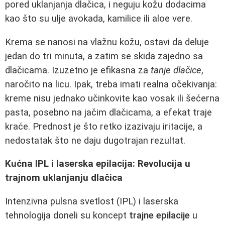
pored uklanjanja dlačica, i neguju kožu dodacima
kao što su ulje avokada, kamilice ili aloe vere.
Krema se nanosi na vlažnu kožu, ostavi da deluje
jedan do tri minuta, a zatim se skida zajedno sa
dlačicama. Izuzetno je efikasna za
tanje dlačice
,
naročito na licu. Ipak, treba imati realna očekivanja:
kreme nisu jednako učinkovite kao vosak ili šećerna
pasta, posebno na jačim dlačicama, a efekat traje
kraće. Prednost je što retko izazivaju iritacije, a
nedostatak što ne daju dugotrajan rezultat.
Kućna IPL i laserska epilacija: Revolucija u
trajnom uklanjanju dlačica
Intenzivna pulsna svetlost (IPL) i laserska
tehnologija doneli su koncept
trajne epilacije
u