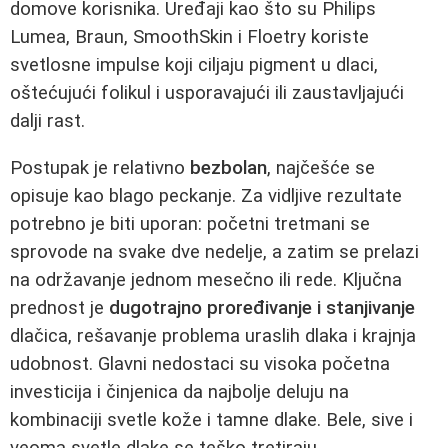
domove korisnika. Uređaji kao što su Philips
Lumea, Braun, SmoothSkin i Floetry koriste
svetlosne impulse koji ciljaju pigment u dlaci,
oštećujući folikul i usporavajući ili zaustavljajući
dalji rast.
Postupak je relativno
bezbolan
, najčešće se
opisuje kao blago peckanje. Za vidljive rezultate
potrebno je biti uporan: početni tretmani se
sprovode na svake dve nedelje, a zatim se prelazi
na održavanje jednom mesečno ili rede. Ključna
prednost je
dugotrajno proređivanje i stanjivanje
dlačica, rešavanje problema uraslih dlaka i krajnja
udobnost. Glavni nedostaci su visoka početna
investicija i činjenica da najbolje deluju na
kombinaciji svetle kože i tamne dlake. Bele, sive i
veoma svetle dlake se teško tretiraju.