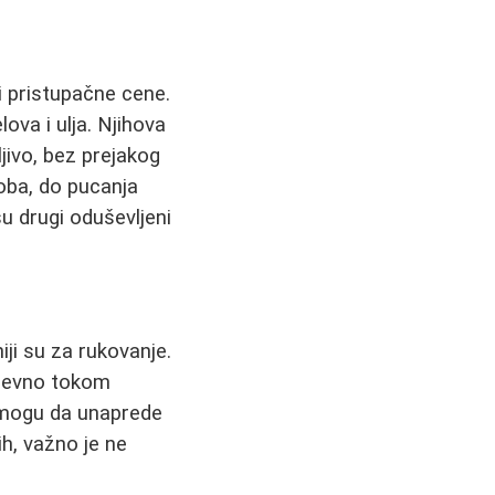
i pristupačne cene.
lova i ulja. Njihova
ljivo, bez prejakog
soba, do pucanja
su drugi oduševljeni
ji su za rukovanje.
dnevno tokom
a mogu da unaprede
ih, važno je ne