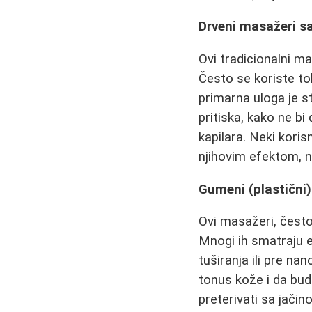
Drveni masažeri sa
Ovi tradicionalni m
Često se koriste to
primarna uloga je st
pritiska, kako ne bi
kapilara. Neki koris
njihovim efektom, 
Gumeni (plastični)
Ovi masažeri, često
Mnogi ih smatraju 
tuširanja ili pre 
tonus kože i da budu
preterivati sa jačin