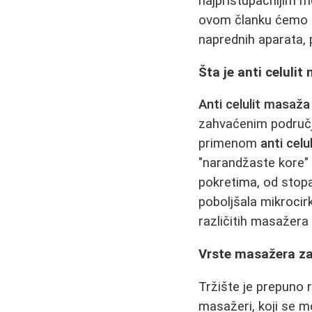
najpristupačnijim m
ovom članku ćemo de
naprednih aparata, p
Šta je anti celulit
Anti celulit masaža
zahvaćenim područji
primenom
anti cel
"narandžaste kore" 
pokretima, od stopa
poboljšala mikrocir
različitih masažera 
Vrste masažera za 
Tržište je prepuno 
masažeri, koji se mo