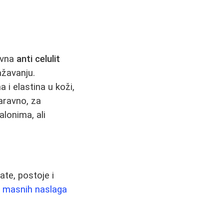
ovna
anti celulit
ažavanju.
 i elastina u koži,
Naravno, za
alonima, ali
tate, postoje i
e masnih naslaga