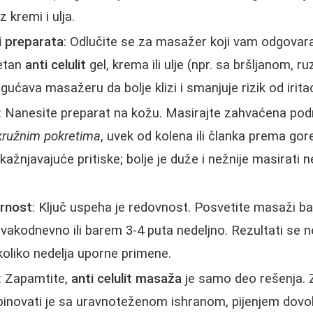
z kremi i ulja.
i preparata
: Odlučite se za masažer koji vam odgovar
tetan
anti celulit
gel, krema ili ulje (npr. sa bršljanom, 
ućava masažeru da bolje klizi i smanjuje rizik od iritac
: Nanesite preparat na kožu. Masirajte zahvaćena podr
kružnim pokretima
, uvek od kolena ili članka prema gor
kažnjavajuće pritiske; bolje je duže i nežnije masirati n
ornost
: Ključ uspeha je redovnost. Posvetite masaži b
svakodnevno ili barem 3-4 puta nedeljno. Rezultati se n
koliko nedelja uporne primene.
: Zapamtite,
anti celulit masaža
je samo deo rešenja. Z
novati je sa uravnoteženom ishranom, pijenjem dovol