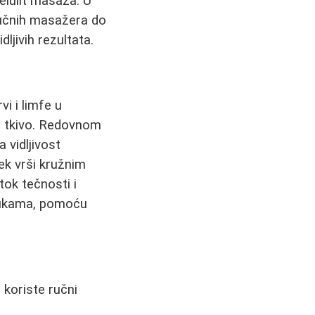
elulit masaža. U
ručnih masažera do
dljivih rezultata.
vi i limfe u
o tkivo. Redovnom
a vidljivost
ek vrši kružnim
tok tečnosti i
rukama, pomoću
 koriste ručni