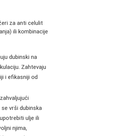
eri za anti celulit
ja) ili kombinacije
uju dubinski na
rkulaciju. Zahtevaju
 i efikasniji od
 zahvaljujući
 se vrši dubinska
otrebiti ulje ili
oljni njima,