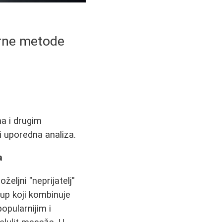
erne metode
a i drugim
i uporedna analiza.
a
eljni "neprijatelj"
tup koji kombinuje
opularnijim i