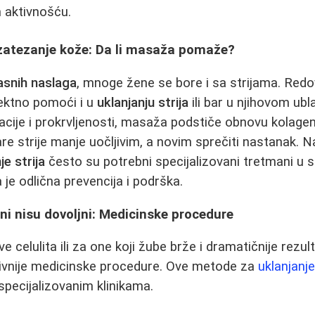
 aktivnošću.
i zatezanje kože: Da li masaža pomaže?
asnih naslaga
, mnoge žene se bore i sa strijama. Red
ektno pomoći i u
uklanjanju strija
ili bar u njihovom ubl
acije i prokrvljenosti, masaža podstiče obnovu kolagena
are strije manje uočljivim, a novim sprečiti nastanak. 
je strija
često su potrebni specijalizovani tretmani u s
je odlična prevencija i podrška.
i nisu dovoljni: Medicinske procedure
ve celulita ili za one koji žube brže i dramatičnije rezul
azivnije medicinske procedure. Ove metode za
uklanjanj
specijalizovanim klinikama.