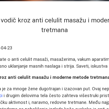
i vodič kroz anti celulit masažu i mod
tretmana
-04-23
ate o anti celulit masaži, masažerima, vakum aparatim
o uklanjanje masnih naslaga i strija. Saveti, iskustva 
 kroz anti celulit masažu i moderne metode tretman
a je za mnoge žene dugotrajan i izazovan put. Ovaj nepož
ci
i drugim delovima tela često zahteva višestruki pris
zičku aktivnost i, naravno, redovne tretmane. Među najp