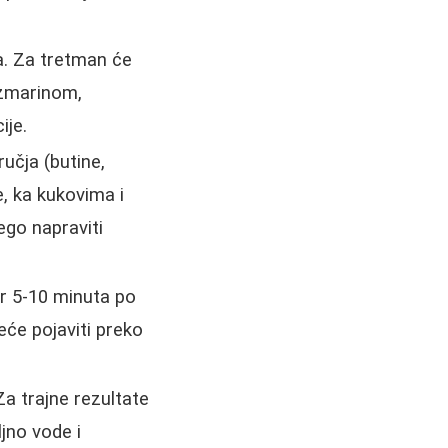
a. Za tretman će
ruzmarinom,
ije.
učja (butine,
e, ka kukovima i
ego napraviti
ar 5-10 minuta po
eće pojaviti preko
a trajne rezultate
jno vode i