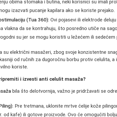
ju obima stomaka i butina, neki korisnici su imali pr
a mogu izazvati pucanje kapilara ako se koriste prejako.
ostimulaciju (Tua 360)
: Ovi pojasevi ili elektrode deluj
na vlakna da se kontrahuju, što posredno utiče na sago
ogodni su jer se mogu koristiti u ležećem ili sedećem 
da su električni masažeri, zbog svoje konzistentne sna
kasniji od ručnih za dugoročnu borbu protiv celulita, a 
vilno koriste.
ipremiti i izvesti anti celulit masaža?
masaža
bila što delotvornija, važno je pridržavati se odr
iling)
: Pre tretmana, uklonite mrtve ćelije kože piling
pr. od kafe) ili gotove proizvode. Ovo će omogućiti bolj