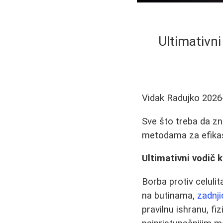
Ultimativn
Vidak Radujko
2026
Sve što treba da zn
metodama za efikasn
Ultimativni vodič
Borba protiv celulit
na butinama,
zadnji
pravilnu ishranu, fi