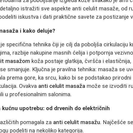
etodama za poboljšanje izgleda kože svakako je anti c
taljno istražiti sve aspekte anti celulit masaže, od 
odeliti iskustva i dati praktične savete za postizanje vi
 masaža i kako deluje?
je specifična tehnika čiji je cilj da poboljša cirkulaciju kr
ma, razbije nakupine masnih ćelija i potpornja vezivn
ulit masažom
koža postaje glatkija, čvršća i elastičnija, 
se smanjuje. Ključna je pravilna tehnika: masaža se uv
la prema gore, ka srcu, kako bi se podstakao prirodni 
kulacija. Ovakva
anti celulit masaža
može se izvoditi 
ili u profesionalnim salonima.
kućnu upotrebu: od drvenih do električnih
različitih pomagala za
anti celulit masažu
. Najčešće se
gu podeliti na nekoliko kategorija.