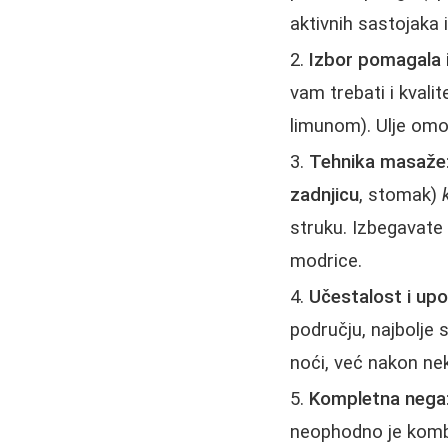
aktivnih sastojaka i
Izbor pomagala 
vam trebati i kvali
limunom). Ulje omog
Tehnika masaže
zadnjicu
, stomak)
struku. Izbegavate 
modrice.
Učestalost i up
području, najbolje 
noći, već nakon ne
Kompletna nega
neophodno je kombi