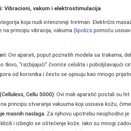
i: Vibracioni, vakum i elektrostimulacija
tegorija koja nudi intenzivniji tretman. Električni masaž
na principu vibracija, vakuma (
lipoliza
pomoću usisavan
eri
: Ovi aparati, poput poznatih modela sa trakama, del
 tkivo, "razbijajući" čvoriće celulita i poboljšavajući ci
ora od korisnika i često se opisuju kao mnogo prijatniji
Celluless, Cellu 5000)
: Ovi mali aparatić postali su hit
a principu stvaranja vakuuma koji usisava kožu, čime
nje masnih naslaga
. Za njihovu upotrebu neophodno je up
 klizili i izbeglo se oštećenje kože. Iako su mnogi zadov