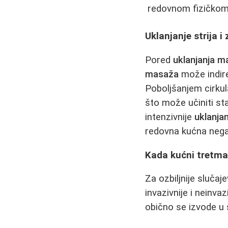
redovnom fizičkom
Uklanjanje strija 
Pored
uklanjanja m
masaža
može indir
Poboljšanjem cirkul
što može učiniti st
intenzivnije
uklanjan
redovna kućna nega 
Kada kućni tretman
Za ozbiljnije slučaje
invazivnije i neinv
obično se izvode u 