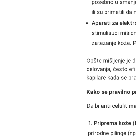
posebno u smanjen
ili su primetili d
Aparati za elektr
stimulišući mišić
zatezanje kože. P
Opšte mišljenje je 
delovanja, često efi
kapilare kada se pra
Kako se pravilno pr
Da bi
anti celulit 
Priprema kože (P
prirodne pilinge (n