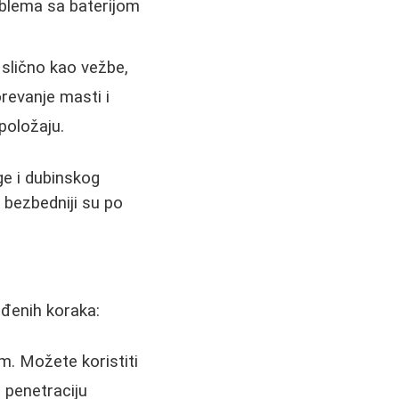
oblema sa baterijom
u slično kao vežbe,
revanje masti i
položaju.
ge i dubinskog
i bezbedniji su po
eđenih koraka:
om. Možete koristiti
u penetraciju