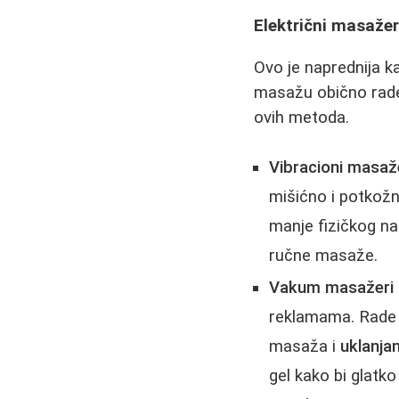
Električni masažer
Ovo je naprednija ka
masažu obično rade 
ovih metoda.
Vibracioni masaž
mišićno i potkožno
manje fizičkog nap
ručne masaže.
Vakum masažeri (
reklamama. Rade n
masaža i
uklanja
gel kako bi glatko