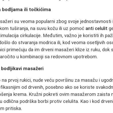
 bodljama ili točkićima
asažeri su veoma popularni zbog svoje jednostavnosti 
kom tuširanja, na suvu kožu ili uz pomoć
anti celulit
ge
imulacija cirkulacije. Međutim, važno je koristiti ih paž
 došlo do stvaranja modrica ili, kod veoma osetljivih o
nici primećuju da im drveni masažeri klize iz ruku, dok 
naročito u kombinaciji sa redovnom upotrebom.
 bodljikavi masažeri
 na prvoj rukici, nude veću površinu za masažu i ugodni
efikasnijim od drvenih, posebno ako se koriste svako
nanošenja krema. Kružni pokreti ovim masažerom zaist
 odlična podrška borbi protiv celulita. Kao i kod drven
om pritiska.