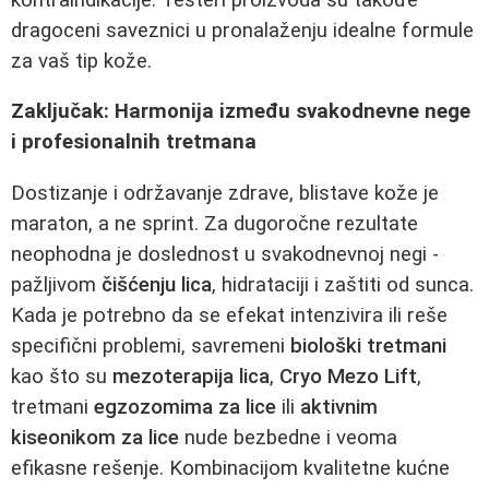
dragoceni saveznici u pronalaženju idealne formule
za vaš tip kože.
Zaključak: Harmonija između svakodnevne nege
i profesionalnih tretmana
Dostizanje i održavanje zdrave, blistave kože je
maraton, a ne sprint. Za dugoročne rezultate
neophodna je doslednost u svakodnevnoj negi -
pažljivom
čišćenju lica
, hidrataciji i zaštiti od sunca.
Kada je potrebno da se efekat intenzivira ili reše
specifični problemi, savremeni
biološki tretmani
kao što su
mezoterapija lica
,
Cryo Mezo Lift
,
tretmani
egzozomima za lice
ili
aktivnim
kiseonikom za lice
nude bezbedne i veoma
efikasne rešenje. Kombinacijom kvalitetne kućne