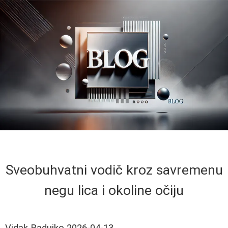
Sveobuhvatni vodič kroz savremenu
negu lica i okoline očiju
Vidak Radujko
2026-04-13