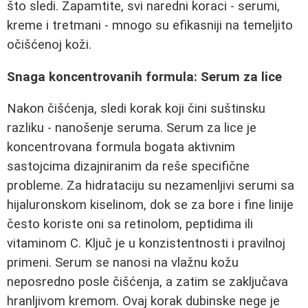
što sledi. Zapamtite, svi naredni koraci - serumi,
kreme i tretmani - mnogo su efikasniji na temeljito
očišćenoj koži.
Snaga koncentrovanih formula: Serum za lice
Nakon čišćenja, sledi korak koji čini suštinsku
razliku - nanošenje seruma. Serum za lice je
koncentrovana formula bogata aktivnim
sastojcima dizajniranim da reše specifične
probleme. Za hidrataciju su nezamenljivi serumi sa
hijaluronskom kiselinom, dok se za bore i fine linije
često koriste oni sa retinolom, peptidima ili
vitaminom C. Ključ je u konzistentnosti i pravilnoj
primeni. Serum se nanosi na vlažnu kožu
neposredno posle čišćenja, a zatim se zaključava
hranljivom kremom. Ovaj korak dubinske nege je