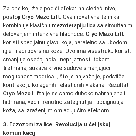
Za one koji žele podići efekat na sledeći nivo,
postoji
Cryo Mezo Lift
. Ova inovativna tehnika
kombinuje klasičnu
mezoterapiju lica
sa simultanim
delovanjem intenzivne hladnoće.
Cryo Mezo Lift
koristi specijalnu glavu koja, paralelno sa ubodom
igle, hladi površinu kože. Ovo ima višestruku korist:
smanjuje osećaj bola i neprijatnosti tokom
tretmana, sužava krvne sudove smanjujući
mogućnost modrica i, što je najvažnije, podstiče
kontrakciju kolagenih i elastičnih vlakana. Rezultat
Cryo Mezo Lifta
je ne samo duboko nahranjena i
hidrirana, već i trenutno zategnutija i podignutija
koža, sa izraženijim omladujućim efektom.
3.
Egzozomi za lice
: Revolucija u ćelijskoj
komunikaciji