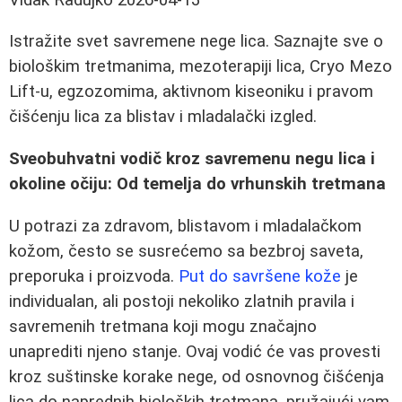
Istražite svet savremene nege lica. Saznajte sve o
biološkim tretmanima, mezoterapiji lica, Cryo Mezo
Lift-u, egzozomima, aktivnom kiseoniku i pravom
čišćenju lica za blistav i mladalački izgled.
Sveobuhvatni vodič kroz savremenu negu lica i
okoline očiju: Od temelja do vrhunskih tretmana
U potrazi za zdravom, blistavom i mladalačkom
kožom, često se susrećemo sa bezbroj saveta,
preporuka i proizvoda.
Put do savršene kože
je
individualan, ali postoji nekoliko zlatnih pravila i
savremenih tretmana koji mogu značajno
unaprediti njeno stanje. Ovaj vodić će vas provesti
kroz suštinske korake nege, od osnovnog čišćenja
lica do naprednih bioloških tretmana, pružajući vam