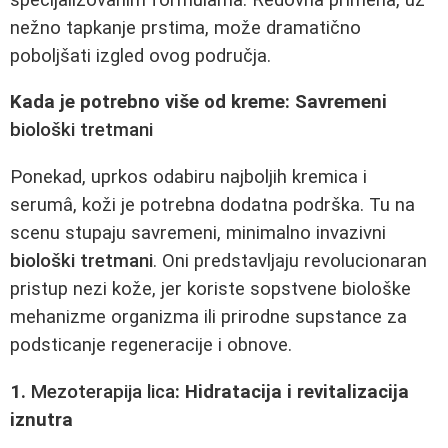
nežno tapkanje prstima, može dramatično
poboljšati izgled ovog područja.
Kada je potrebno više od kreme: Savremeni
biološki tretmani
Ponekad, uprkos odabiru najboljih kremica i
serumâ, koži je potrebna dodatna podrška. Tu na
scenu stupaju savremeni, minimalno invazivni
biološki tretmani
. Oni predstavljaju revolucionaran
pristup nezi kože, jer koriste sopstvene biološke
mehanizme organizma ili prirodne supstance za
podsticanje regeneracije i obnove.
1.
Mezoterapija lica
: Hidratacija i revitalizacija
iznutra