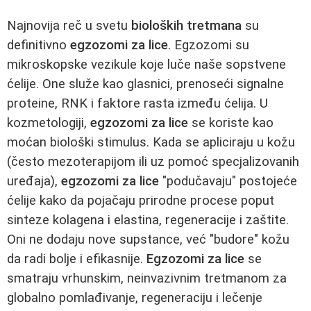
Najnovija reč u svetu
bioloških tretmana
su
definitivno
egzozomi za lice
. Egzozomi su
mikroskopske vezikule koje luče naše sopstvene
ćelije. One služe kao glasnici, prenoseći signalne
proteine, RNK i faktore rasta između ćelija. U
kozmetologiji,
egzozomi za lice
se koriste kao
moćan biološki stimulus. Kada se apliciraju u kožu
(često mezoterapijom ili uz pomoć specjalizovanih
uređaja),
egzozomi za lice
"podučavaju" postojeće
ćelije kako da pojačaju prirodne procese poput
sinteze kolagena i elastina, regeneracije i zaštite.
Oni ne dodaju nove supstance, već "budore" kožu
da radi bolje i efikasnije.
Egzozomi za lice
se
smatraju vrhunskim, neinvazivnim tretmanom za
globalno pomlađivanje, regeneraciju i lečenje