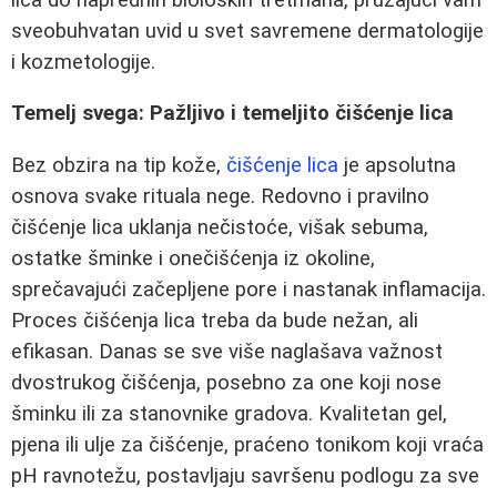
sveobuhvatan uvid u svet savremene dermatologije
i kozmetologije.
Temelj svega: Pažljivo i temeljito čišćenje lica
Bez obzira na tip kože,
čišćenje lica
je apsolutna
osnova svake rituala nege. Redovno i pravilno
čišćenje lica uklanja nečistoće, višak sebuma,
ostatke šminke i onečišćenja iz okoline,
sprečavajući začepljene pore i nastanak inflamacija.
Proces čišćenja lica treba da bude nežan, ali
efikasan. Danas se sve više naglašava važnost
dvostrukog čišćenja, posebno za one koji nose
šminku ili za stanovnike gradova. Kvalitetan gel,
pjena ili ulje za čišćenje, praćeno tonikom koji vraća
pH ravnotežu, postavljaju savršenu podlogu za sve