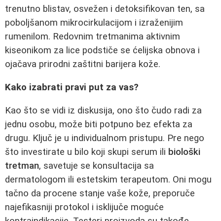
trenutno blistav, osvežen i detoksifikovan ten, sa
poboljšanom mikrocirkulacijom i izraženijim
rumenilom. Redovnim tretmanima aktivnim
kiseonikom za lice podstiče se ćelijska obnova i
ojačava prirodni zaštitni barijera kože.
Kako izabrati pravi put za vas?
Kao što se vidi iz diskusija, ono što čudo radi za
jednu osobu, može biti potpuno bez efekta za
drugu. Ključ je u individualnom pristupu. Pre nego
što investirate u bilo koji skupi serum ili
biološki
tretman
, savetuje se konsultacija sa
dermatologom ili estetskim terapeutom. Oni mogu
tačno da procene stanje vaše kože, preporuče
najefikasniji protokol i isklijuče moguće
kontraindikacije. Testeri proizvoda su takođe