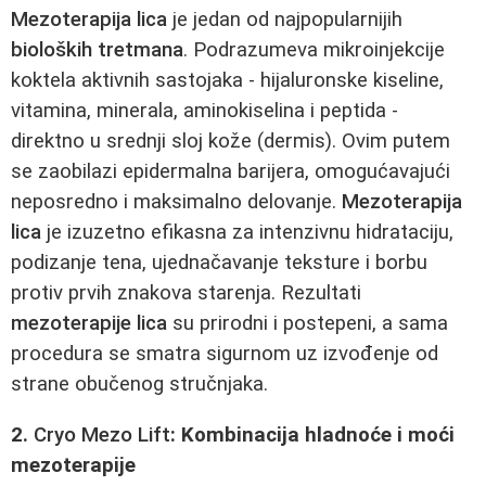
Mezoterapija lica
je jedan od najpopularnijih
bioloških tretmana
. Podrazumeva mikroinjekcije
koktela aktivnih sastojaka - hijaluronske kiseline,
vitamina, minerala, aminokiselina i peptida -
direktno u srednji sloj kože (dermis). Ovim putem
se zaobilazi epidermalna barijera, omogućavajući
neposredno i maksimalno delovanje.
Mezoterapija
lica
je izuzetno efikasna za intenzivnu hidrataciju,
podizanje tena, ujednačavanje teksture i borbu
protiv prvih znakova starenja. Rezultati
mezoterapije lica
su prirodni i postepeni, a sama
procedura se smatra sigurnom uz izvođenje od
strane obučenog stručnjaka.
2.
Cryo Mezo Lift
: Kombinacija hladnoće i moći
mezoterapije