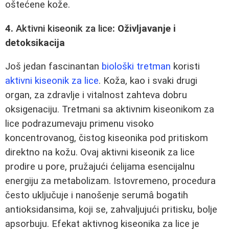
oštećene kože.
4.
Aktivni kiseonik za lice
: Oživljavanje i
detoksikacija
Još jedan fascinantan
biološki tretman
koristi
aktivni kiseonik za lice
. Koža, kao i svaki drugi
organ, za zdravlje i vitalnost zahteva dobru
oksigenaciju. Tretmani sa aktivnim kiseonikom za
lice podrazumevaju primenu visoko
koncentrovanog, čistog kiseonika pod pritiskom
direktno na kožu. Ovaj aktivni kiseonik za lice
prodire u pore, pružajući ćelijama esencijalnu
energiju za metabolizam. Istovremeno, procedura
često uključuje i nanošenje serumâ bogatih
antioksidansima, koji se, zahvaljujući pritisku, bolje
apsorbuju. Efekat aktivnog kiseonika za lice je