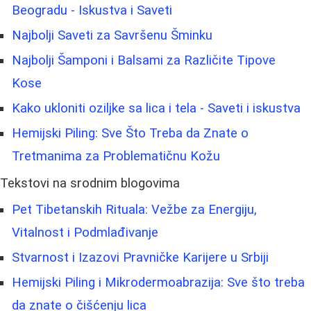
Beogradu - Iskustva i Saveti
Najbolji Saveti za Savršenu Šminku
Najbolji Šamponi i Balsami za Različite Tipove
Kose
Kako ukloniti oziljke sa lica i tela - Saveti i iskustva
Hemijski Piling: Sve Što Treba da Znate o
Tretmanima za Problematičnu Kožu
Tekstovi na srodnim blogovima
Pet Tibetanskih Rituala: Vežbe za Energiju,
Vitalnost i Podmlađivanje
Stvarnost i Izazovi Pravničke Karijere u Srbiji
Hemijski Piling i Mikrodermoabrazija: Sve što treba
da znate o čišćenju lica