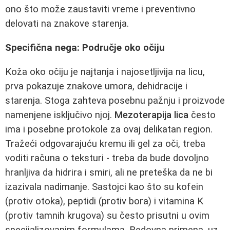
ono što može zaustaviti vreme i preventivno
delovati na znakove starenja.
Specifična nega: Područje oko očiju
Koža oko očiju je najtanja i najosetljivija na licu,
prva pokazuje znakove umora, dehidracije i
starenja. Stoga zahteva posebnu pažnju i proizvode
namenjene isključivo njoj.
Mezoterapija lica
često
ima i posebne protokole za ovaj delikatan region.
Tražeći odgovarajuću kremu ili gel za oči, treba
voditi računa o teksturi - treba da bude dovoljno
hranljiva da hidrira i smiri, ali ne preteška da ne bi
izazivala nadimanje. Sastojci kao što su kofein
(protiv otoka), peptidi (protiv bora) i vitamina K
(protiv tamnih krugova) su često prisutni u ovim
specijalizovanim formulama. Redovna primena, uz