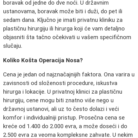
boravak od jedne do dve noći. U državnim
ustanovama, boravak može biti i duži, do pet ili
sedam dana. Ključno je imati privatnu kliniku za
plastičnu hirurgiju ili hirurga koji će vam detaljno
objasniti šta tačno očekivati u vašem specifičnom
slučaju.
Koliko Košta Operacija Nosa?
Cena je jedan od najznačajnijih faktora. Ona varira u
zavisnosti od složenosti procedure, iskustva
hirurga i lokacije. U privatnoj klinici za plastičnu
hirurgiju, cene mogu biti znatno više nego u
državnoj ustanovi, ali uz to često dolazi i veći
komfor i individualniji pristup. Prosečna cena se
kreće od 1.400 do 2.000 evra, a može doseći i do
2.500 evra za veoma kompleksne zahvate. U nekim