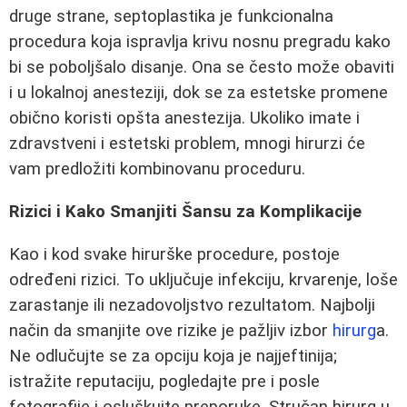
druge strane, septoplastika je funkcionalna
procedura koja ispravlja krivu nosnu pregradu kako
bi se poboljšalo disanje. Ona se često može obaviti
i u lokalnoj anesteziji, dok se za estetske promene
obično koristi opšta anestezija. Ukoliko imate i
zdravstveni i estetski problem, mnogi hirurzi će
vam predložiti kombinovanu proceduru.
Rizici i Kako Smanjiti Šansu za Komplikacije
Kao i kod svake hirurške procedure, postoje
određeni rizici. To uključuje infekciju, krvarenje, loše
zarastanje ili nezadovoljstvo rezultatom. Najbolji
način da smanjite ove rizike je pažljiv izbor
hirurg
a.
Ne odlučujte se za opciju koja je najjeftinija;
istražite reputaciju, pogledajte pre i posle
fotografije i osluškujte preporuke. Stručan hirurg u