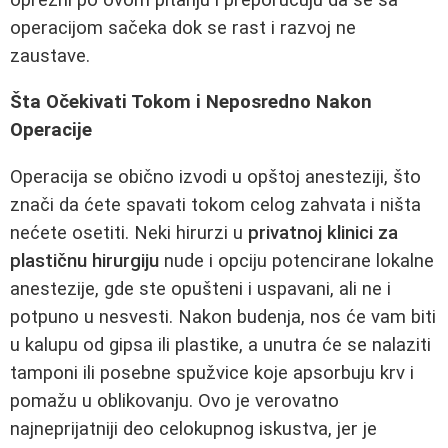
operacijom sačeka dok se rast i razvoj ne
zaustave.
Šta Očekivati Tokom i Neposredno Nakon
Operacije
Operacija se obično izvodi u opštoj anesteziji, što
znači da ćete spavati tokom celog zahvata i ništa
nećete osetiti. Neki hirurzi u
privatnoj klinici za
plastičnu hirurgiju
nude i opciju potencirane lokalne
anestezije, gde ste opušteni i uspavani, ali ne i
potpuno u nesvesti. Nakon budenja, nos će vam biti
u kalupu od gipsa ili plastike, a unutra će se nalaziti
tamponi ili posebne spužvice koje apsorbuju krv i
pomažu u oblikovanju. Ovo je verovatno
najneprijatniji deo celokupnog iskustva, jer je