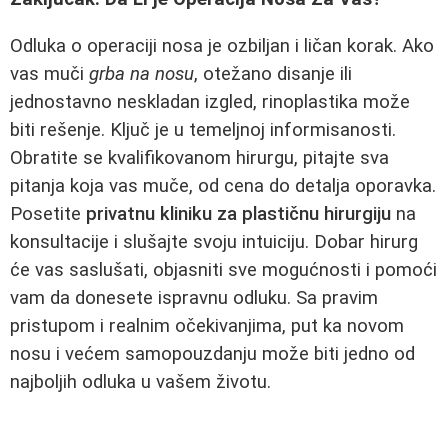
Odluka o operaciji nosa je ozbiljan i ličan korak. Ako
vas muči
grba na nosu
, otežano disanje ili
jednostavno neskladan izgled, rinoplastika može
biti rešenje. Ključ je u temeljnoj informisanosti.
Obratite se kvalifikovanom hirurgu, pitajte sva
pitanja koja vas muče, od cena do detalja oporavka.
Posetite
privatnu kliniku za plastičnu hirurgiju
na
konsultacije i slušajte svoju intuiciju. Dobar hirurg
će vas saslušati, objasniti sve mogućnosti i pomoći
vam da donesete ispravnu odluku. Sa pravim
pristupom i realnim očekivanjima, put ka novom
nosu i većem samopouzdanju može biti jedno od
najboljih odluka u vašem životu.