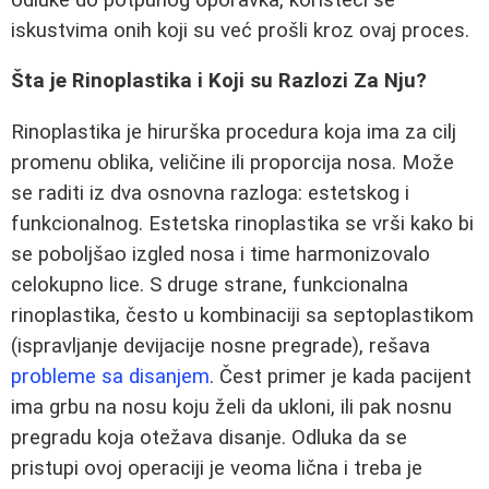
iskustvima onih koji su već prošli kroz ovaj proces.
Šta je Rinoplastika i Koji su Razlozi Za Nju?
Rinoplastika je hirurška procedura koja ima za cilj
promenu oblika, veličine ili proporcija nosa. Može
se raditi iz dva osnovna razloga: estetskog i
funkcionalnog. Estetska rinoplastika se vrši kako bi
se poboljšao izgled nosa i time harmonizovalo
celokupno lice. S druge strane, funkcionalna
rinoplastika, često u kombinaciji sa septoplastikom
(ispravljanje devijacije nosne pregrade), rešava
probleme sa disanjem
. Čest primer je kada pacijent
ima grbu na nosu koju želi da ukloni, ili pak nosnu
pregradu koja otežava disanje. Odluka da se
pristupi ovoj operaciji je veoma lična i treba je