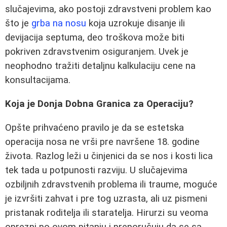
slučajevima, ako postoji zdravstveni problem kao
što je
grba na nosu
koja uzrokuje disanje ili
devijacija septuma, deo troškova može biti
pokriven zdravstvenim osiguranjem. Uvek je
neophodno tražiti detaljnu kalkulaciju cene na
konsultacijama.
Koja je Donja Dobna Granica za Operaciju?
Opšte prihvaćeno pravilo je da se estetska
operacija nosa ne vrši pre navršene 18. godine
života. Razlog leži u činjenici da se nos i kosti lica
tek tada u potpunosti razviju. U slučajevima
ozbiljnih zdravstvenih problema ili traume, moguće
je izvršiti zahvat i pre tog uzrasta, ali uz pismeni
pristanak roditelja ili staratelja. Hirurzi su veoma
oprezni po ovom pitanju i preporučuju da se sa