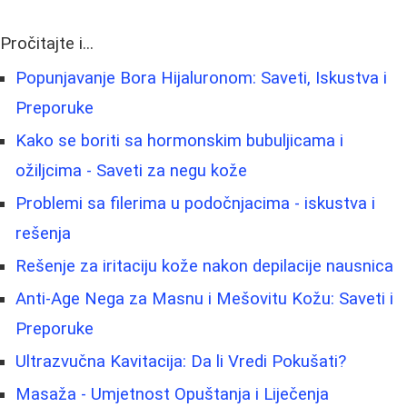
Pročitajte i...
Popunjavanje Bora Hijaluronom: Saveti, Iskustva i
Preporuke
Kako se boriti sa hormonskim bubuljicama i
ožiljcima - Saveti za negu kože
Problemi sa filerima u podočnjacima - iskustva i
rešenja
Rešenje za iritaciju kože nakon depilacije nausnica
Anti-Age Nega za Masnu i Mešovitu Kožu: Saveti i
Preporuke
Ultrazvučna Kavitacija: Da li Vredi Pokušati?
Masaža - Umjetnost Opuštanja i Liječenja