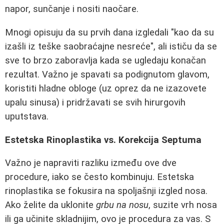
napor, sunčanje i nositi naočare.
Mnogi opisuju da su prvih dana izgledali "kao da su
izašli iz teške saobraćajne nesreće", ali ističu da se
sve to brzo zaboravlja kada se ugledaju konačan
rezultat. Važno je spavati sa podignutom glavom,
koristiti hladne obloge (uz oprez da ne izazovete
upalu sinusa) i pridržavati se svih hirurgovih
uputstava.
Estetska Rinoplastika vs. Korekcija Septuma
Važno je napraviti razliku između ove dve
procedure, iako se često kombinuju. Estetska
rinoplastika se fokusira na spoljašnji izgled nosa.
Ako želite da uklonite
grbu na nosu
, suzite vrh nosa
ili ga učinite skladnijim, ovo je procedura za vas. S