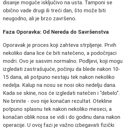
disanje moguće isključivo na usta. Tamponi se
obično vade drugi ili treći dan, što može biti
neugodno, ali je brzo završeno.
Faza Oporavka: Od Nereda do Savršenstva
Oporavak je proces koji zahteva strpljenje. Prvih
nekoliko dana lice će biti natečeno, a podočnjaci
modri. Ovo je sasvim normalno. Podljevi, koji mogu
izgledati zastrašujuće, počinju da blede nakon 10-
15 dana, ali potpuno nestaju tek nakon nekoliko
nedelja. Kalup na nosu se nosi oko nedelju dana.
Kada se skine, nos će izgledati natečen i "debelo".
Ne brinite - ovo nije konačan rezultat. Otekline
potpuno splasnu tek nakon nekoliko meseci, a
konačan oblik nosa se vidi i do godinu dana nakon
operacije. U ovoj fazi je važno izbegavati fizički