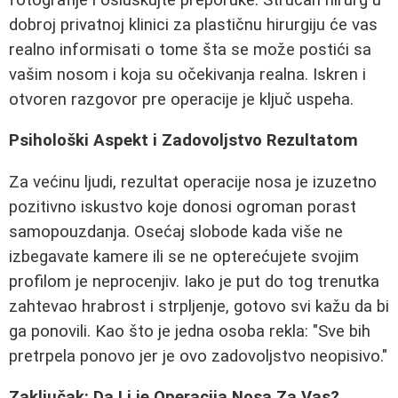
dobroj privatnoj klinici za plastičnu hirurgiju će vas
realno informisati o tome šta se može postići sa
vašim nosom i koja su očekivanja realna. Iskren i
otvoren razgovor pre operacije je ključ uspeha.
Psihološki Aspekt i Zadovoljstvo Rezultatom
Za većinu ljudi, rezultat operacije nosa je izuzetno
pozitivno iskustvo koje donosi ogroman porast
samopouzdanja. Osećaj slobode kada više ne
izbegavate kamere ili se ne opterećujete svojim
profilom je neprocenjiv. Iako je put do tog trenutka
zahtevao hrabrost i strpljenje, gotovo svi kažu da bi
ga ponovili. Kao što je jedna osoba rekla: "Sve bih
pretrpela ponovo jer je ovo zadovoljstvo neopisivo."
Zaključak: Da Li je Operacija Nosa Za Vas?