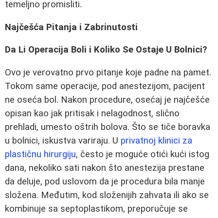
temeljno promisliti.
Najčešća Pitanja i Zabrinutosti
Da Li Operacija Boli i Koliko Se Ostaје U Bolnici?
Ovo je verovatno prvo pitanje koje padne na pamet.
Tokom same operacije, pod anestezijom, pacijent
ne oseća bol. Nakon procedure, osećaj je najčešće
opisan kao jak pritisak i nelagodnost, slično
prehladi, umesto oštrih bolova. Što se tiče boravka
u bolnici, iskustva variraju. U
privatnoj klinici za
plastičnu hirurgiju
, često je moguće otići kući istog
dana, nekoliko sati nakon što anestezija prestane
da deluje, pod uslovom da je procedura bila manje
složena. Međutim, kod složenijih zahvata ili ako se
kombinuje sa septoplastikom, preporučuje se