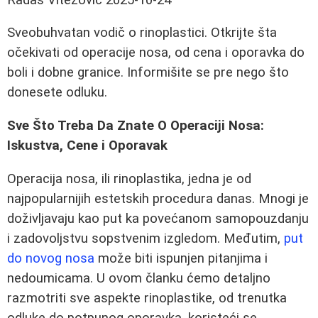
Sveobuhvatan vodič o rinoplastici. Otkrijte šta
očekivati od operacije nosa, od cena i oporavka do
boli i dobne granice. Informišite se pre nego što
donesete odluku.
Sve Što Treba Da Znate O Operaciji Nosa:
Iskustva, Cene i Oporavak
Operacija nosa, ili rinoplastika, jedna je od
najpopularnijih estetskih procedura danas. Mnogi je
doživljavaju kao put ka povećanom samopouzdanju
i zadovoljstvu sopstvenim izgledom. Međutim,
put
do novog nosa
može biti ispunjen pitanjima i
nedoumicama. U ovom članku ćemo detaljno
razmotriti sve aspekte rinoplastike, od trenutka
odluke do potpunog oporavka, koristeći se