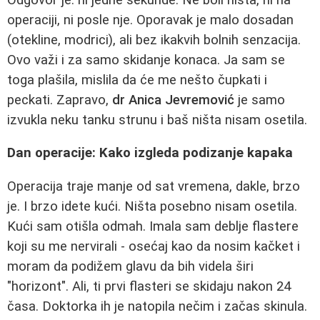
operaciji, ni posle nje. Oporavak je malo dosadan
(otekline, modrici), ali bez ikakvih bolnih senzacija.
Ovo važi i za samo skidanje konaca. Ja sam se
toga plašila, mislila da će me nešto čupkati i
peckati. Zapravo,
dr Anica Jevremović
je samo
izvukla neku tanku strunu i baš ništa nisam osetila.
Dan operacije: Kako izgleda podizanje kapaka
Operacija traje manje od sat vremena, dakle, brzo
je. I brzo idete kući. Ništa posebno nisam osetila.
Kući sam otišla odmah. Imala sam deblje flastere
koji su me nervirali - osećaj kao da nosim kačket i
moram da podižem glavu da bih videla širi
"horizont". Ali, ti prvi flasteri se skidaju nakon 24
časa. Doktorka ih je natopila nečim i začas skinula.