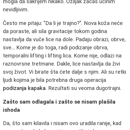
mogla da sakrijem nikako. Ožiljak začas učinim
nevidljivim.
Često me pitaju: "Da li je trajno?". Nova koža neće
da poraste, ali sila gravitacije tokom godina
nastavlja da vuče lice na dole. Padaju obrazi, obrve,
sve… Kome je do toga, radi podizanje obrva,
temporalni lifting i lifting lica. Kome nije, odlazi na
raznovrsne tretmane. Dakle, lice nastavlja da živi
svoj život. Vi birate šta ćete dalje s njim. Ali su retki
ljudi kojima je bila potrebna druga operacija
podizanja kapaka
. Rezultati su veoma dugotrajni.
Zašto sam odlagala i zašto se nisam plašila
ishoda
Da, što sam kilavila i nisam ovo uradila ranije, kad