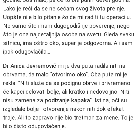
Lako je reći da se ne sećam svog života pre nje.
Uopšte nije bilo pitanje
ko
će mi raditi tu operaciju.
Ne samo što imam dugogodišnje poverenje, nego
što je ona najdetaljnija osoba na svetu. Gleda svaku
sitnicu, ima oštro oko, super je odgovorna. Ali sam
ipak odugovlačila…
Dr Anica Jevremović
mi je dva puta radila niti na
obrvama, da malo "otvorimo oko". Oba puta mi je
rekla: "Niti služe da se podignu obrve i privremeno
će kapci delovati bolje, ali kratko i nedovoljno. Niti
nisu zamena za
podizanje kapaka
". Istina, oči su
izgledale bolje i otvorenije nakon niti dok efekat
traje. Ali to zapravo nije bio tretman za mene. To je
bilo čisto odugovlačenje.