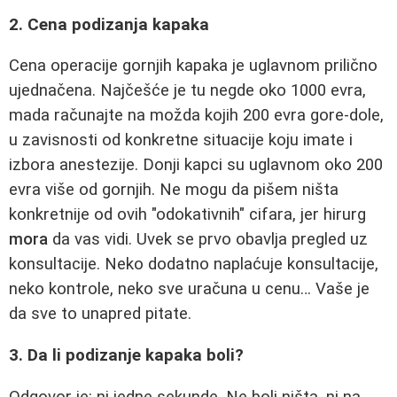
2. Cena podizanja kapaka
Cena operacije gornjih kapaka je uglavnom prilično
ujednačena. Najčešće je tu negde oko 1000 evra,
mada računajte na možda kojih 200 evra gore-dole,
u zavisnosti od konkretne situacije koju imate i
izbora anestezije. Donji kapci su uglavnom oko 200
evra više od gornjih. Ne mogu da pišem ništa
konkretnije od ovih "odokativnih" cifara, jer hirurg
mora
da vas vidi. Uvek se prvo obavlja pregled uz
konsultacije. Neko dodatno naplaćuje konsultacije,
neko kontrole, neko sve uračuna u cenu… Vaše je
da sve to unapred pitate.
3. Da li podizanje kapaka boli?
Odgovor je: ni jedne sekunde. Ne boli ništa, ni na