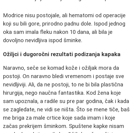
Modrice nisu postojale, ali hematomi od operacije
koji su bili gore, prirodno padnu dole. Ispod jednog
oka sam imala fleku nakon 10 dana, ali bila je
dovoljno nevidljiva ispod šminke.
Ožiljci i dugoročni rezultati podizanja kapaka
Naravno, seče se komad kože i ožiljak mora da
postoji. On naravno bledi vremenom i postaje sve
nevidljiviji. Ali, da ne postoji, to ne bi bila plastična
hirurgija, nego naučna fantastika. Kod žena koje
sam upoznala, a radile su pre par godina, čak i kada
se zagledate, ne vidi se ništa. Što se mene tiče, baš
me briga za male crtice koje sada imam i koje
začas prekrijem šminkom. Spuštene kapke nisam