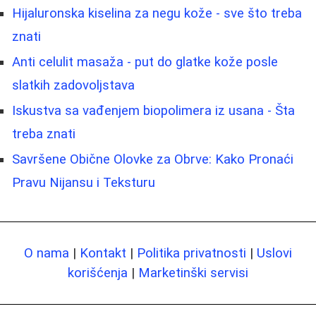
Hijaluronska kiselina za negu kože - sve što treba
znati
Anti celulit masaža - put do glatke kože posle
slatkih zadovoljstava
Iskustva sa vađenjem biopolimera iz usana - Šta
treba znati
Savršene Obične Olovke za Obrve: Kako Pronaći
Pravu Nijansu i Teksturu
O nama
|
Kontakt
|
Politika privatnosti
|
Uslovi
korišćenja
|
Marketinški servisi