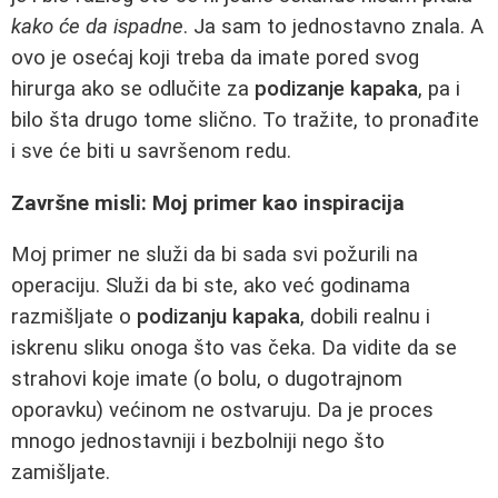
kako će da ispadne
. Ja sam to jednostavno znala. A
ovo je osećaj koji treba da imate pored svog
hirurga ako se odlučite za
podizanje kapaka
, pa i
bilo šta drugo tome slično. To tražite, to pronađite
i sve će biti u savršenom redu.
Završne misli: Moj primer kao inspiracija
Moj primer ne služi da bi sada svi požurili na
operaciju. Služi da bi ste, ako već godinama
razmišljate o
podizanju kapaka
, dobili realnu i
iskrenu sliku onoga što vas čeka. Da vidite da se
strahovi koje imate (o bolu, o dugotrajnom
oporavku) većinom ne ostvaruju. Da je proces
mnogo jednostavniji i bezbolniji nego što
zamišljate.