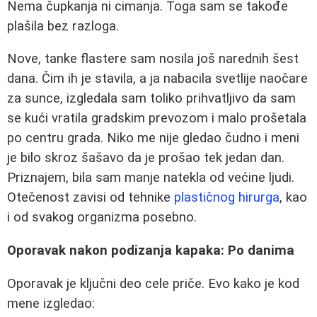
Nema čupkanja ni cimanja. Toga sam se takođe
plašila bez razloga.
Nove, tanke flastere sam nosila još narednih šest
dana. Čim ih je stavila, a ja nabacila svetlije naočare
za sunce, izgledala sam toliko prihvatljivo da sam
se kući vratila gradskim prevozom i malo prošetala
po centru grada. Niko me nije gledao čudno i meni
je bilo skroz šašavo da je prošao tek jedan dan.
Priznajem, bila sam manje natekla od većine ljudi.
Otečenost zavisi od tehnike
plastičnog hirurga
, kao
i od svakog organizma posebno.
Oporavak nakon podizanja kapaka: Po danima
Oporavak je ključni deo cele priče. Evo kako je kod
mene izgledao: