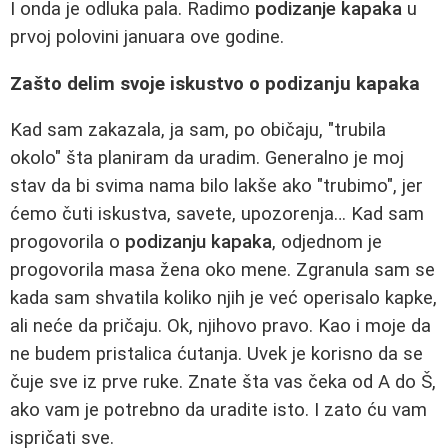
I onda je odluka pala. Radimo
podizanje kapaka
u
prvoj polovini januara ove godine.
Zašto delim svoje iskustvo o podizanju kapaka
Kad sam zakazala, ja sam, po običaju, "trubila
okolo" šta planiram da uradim. Generalno je moj
stav da bi svima nama bilo lakše ako "trubimo", jer
ćemo čuti iskustva, savete, upozorenja… Kad sam
progovorila o
podizanju kapaka
, odjednom je
progovorila masa žena oko mene. Zgranula sam se
kada sam shvatila koliko njih je već operisalo kapke,
ali neće da pričaju. Ok, njihovo pravo. Kao i moje da
ne budem pristalica ćutanja. Uvek je korisno da se
čuje sve iz prve ruke. Znate šta vas čeka od A do Š,
ako vam je potrebno da uradite isto. I zato ću vam
ispričati sve.