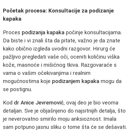
Početak procesa: Konsultacije za podizanje
kapaka
Proces
podizanja kapaka
počinje konsultacijama.
Da biste i vi znali šta da pitate, važno je da znate
kako obično izgleda uvodni razgovor. Hirurg će
pažljivo pregledati vaše oči, oceniti količinu viška
kože, masnoće i mišićnog tkiva. Razgovaraće s
vama o vašim očekivanjima i realnim
mogućnostima koje
podizanjem kapaka
mogu da
se postignu.
Kod
dr Anice Jevremović
, ovaj deo je bio veoma
detaljan. Sve je objašnjeno do najsitnijih detalja, što
je neverovatno smirilo moju anksioznost. Imala
sam potpuno jasnu sliku o tome šta će se dešavati.