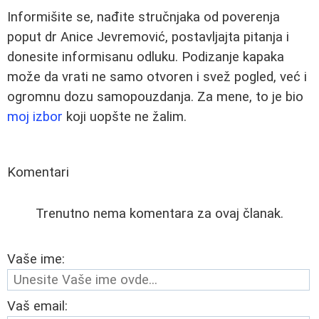
Informišite se, nađite stručnjaka od poverenja
poput dr Anice Jevremović, postavljajta pitanja i
donesite informisanu odluku. Podizanje kapaka
može da vrati ne samo otvoren i svež pogled, već i
ogromnu dozu samopouzdanja. Za mene, to je bio
moj izbor
koji uopšte ne žalim.
Komentari
Trenutno nema komentara za ovaj članak.
Vaše ime:
Vaš email: