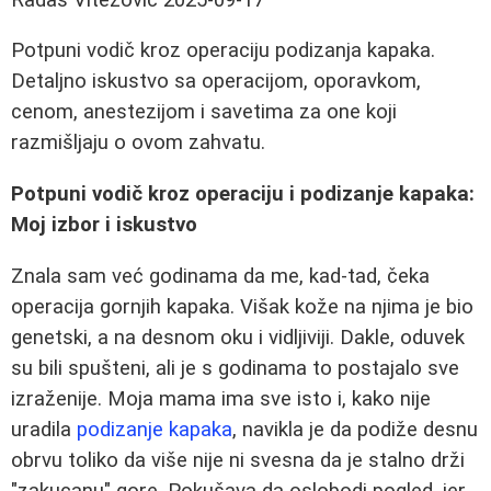
Potpuni vodič kroz operaciju podizanja kapaka.
Detaljno iskustvo sa operacijom, oporavkom,
cenom, anestezijom i savetima za one koji
razmišljaju o ovom zahvatu.
Potpuni vodič kroz operaciju i podizanje kapaka:
Moj izbor i iskustvo
Znala sam već godinama da me, kad-tad, čeka
operacija gornjih kapaka. Višak kože na njima je bio
genetski, a na desnom oku i vidljiviji. Dakle, oduvek
su bili spušteni, ali je s godinama to postajalo sve
izraženije. Moja mama ima sve isto i, kako nije
uradila
podizanje kapaka
, navikla je da podiže desnu
obrvu toliko da više nije ni svesna da je stalno drži
"zakucanu" gore. Pokušava da oslobodi pogled, jer