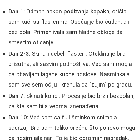
Dan 1:
Odmah nakon
podizanja kapaka
, otišla
sam kući sa flasterima. Osećaj je bio čudan, ali
bez bola. Primenjivala sam hladne obloge da
smestim oticanje.
Dan 2-3:
Skinuti debeli flasteri. Oteklina je bila
prisutna, ali sasvim podnošljiva. Već sam mogla
da obavljam lagane kućne poslove. Nasminkala
sam sve sem očiju i krenula da "zujim" po gradu.
Dan 7:
Skinuti konci. Proces je bio brz i bezbolan,
za šta sam bila veoma iznenađena.
Dan 10:
Već sam sa full šminkom snimala
sadržaj. Bila sam toliko srećna što ponovo mogu
da nosim ajlajner! To je bio ogroman napredak.