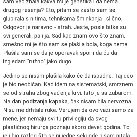
sam već znala kakva mi je genetika i da nema
drugog rešenja? Eto, pitam se zašto sam se
glupirala s nitima, tehnikama šminkanja i slično.
Odgovor je naravno - strah. Jeste, posle bitke su
svi generali, pa i ja. Sad kad znam ovo što znam,
smešno mi je što sam se plašila bola, koga nema.
Plašila sam se da je oporavak spor i da ću da
izgledam "ružno" jako dugo.
Jedino se nisam plašila kako će da ispadne. Taj deo
je bio neobičan. Kad idem na sistematski, smrznem
se od straha zbog vađenja krvi. Isto je sa zubarom.
Na dan
podizanja kapaka
, čak nisam bila nervozna.
Nisu me drhtale ruke. Verujem da ovo važi samo za
mene, jer nemaju svi tu privilegiju da svog
plastičnog hirurga poznaju skoro devet godina. To
je i bio razlog što se ni jedne sekunde nisam pitala