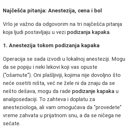
Najčešća pitanja: Anestezija, cena i bol
Vrlo je važno da odgovorim na tri najčešća pitanja
koja ljudi postavljaju u vezi
podizanja kapaka
.
1. Anestezija tokom podizanja kapaka
Operacija se sada izvodi u lokalnoj anesteziji. Mogu
da se popiju i neki lekovi koji vas opuste
("ošamute"). Oni plašljiviji, kojima nije dovoljno što
neće osetiti ništa, već ne žele ni da znaju da se
nešto dešava, mogu da rade
podizanje kapaka
u
analgosedaciji. To zahteva i doplatu za
anesteziologa, ali vam omogućava da "provedete"
vreme zahvata u prijatnom snu, a da se ničega ne
sećate.