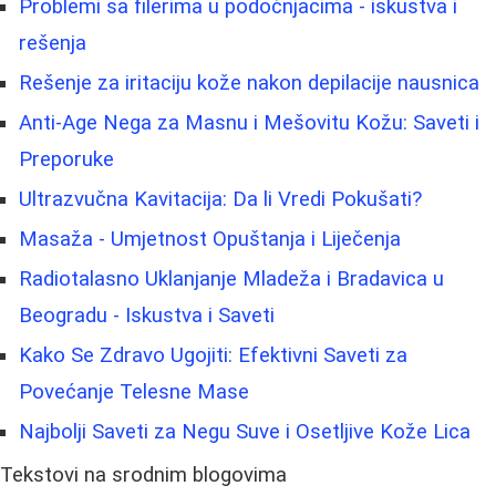
Problemi sa filerima u podočnjacima - iskustva i
rešenja
Rešenje za iritaciju kože nakon depilacije nausnica
Anti-Age Nega za Masnu i Mešovitu Kožu: Saveti i
Preporuke
Ultrazvučna Kavitacija: Da li Vredi Pokušati?
Masaža - Umjetnost Opuštanja i Liječenja
Radiotalasno Uklanjanje Mladeža i Bradavica u
Beogradu - Iskustva i Saveti
Kako Se Zdravo Ugojiti: Efektivni Saveti za
Povećanje Telesne Mase
Najbolji Saveti za Negu Suve i Osetljive Kože Lica
Tekstovi na srodnim blogovima