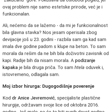
ovaj problem nije samo estetske prirode, već je i
funkcionalan.
Ali, nećemo da se lažemo - da mi je funkcionalnost
bila glavna stavka? Nos jesam operisala zbog
devijacije još u 23. godini - razbila sam ga kad sam
imala dve godine padom s klupe na beton. To sam
morala da rešim da ne bih bila doživotni zavisnik od
kapi. Radije bih da nisam morala. A
podizanje
kapaka
je bila druga priča. To sam
htela
oduvek i,
istovremeno, odlagala sam.
Moj izbor hirurga: Dugogodišnje poverenje
Kod
dr Anice Jevremović
, specijaliste plastične
hirurgije, održavam svoje lice od oktobra 2016.
godine. Još malo, pa će to biti punih devet godina.