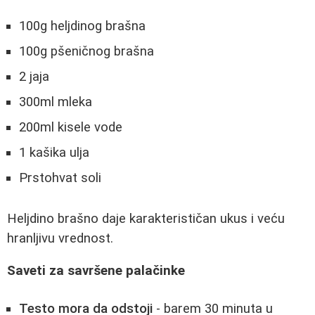
100g heljdinog brašna
100g pšeničnog brašna
2 jaja
300ml mleka
200ml kisele vode
1 kašika ulja
Prstohvat soli
Heljdino brašno daje karakterističan ukus i veću
hranljivu vrednost.
Saveti za savršene palačinke
Testo mora da odstoji
- barem 30 minuta u