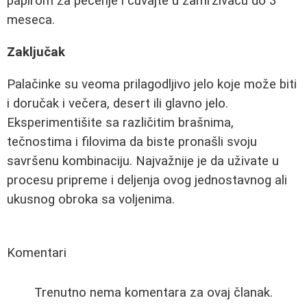
papirom za pečenje i čuvajte u zamrzivaču do 3
meseca.
Zaključak
Palačinke su veoma prilagodljivo jelo koje može biti
i doručak i večera, desert ili glavno jelo.
Eksperimentišite sa različitim brašnima,
tečnostima i filovima da biste pronašli svoju
savršenu kombinaciju. Najvažnije je da uživate u
procesu pripreme i deljenja ovog jednostavnog ali
ukusnog obroka sa voljenima.
Komentari
Trenutno nema komentara za ovaj članak.