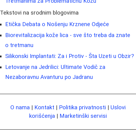
Tretmanima za Problematičnu Kožu
Tekstovi na srodnim blogovima
Etička Debata o Nošenju Krznene Odjeće
Biorevitalizacija kože lica - sve što treba da znate
o tretmanu
Silikonski Implantati: Za i Protiv - Šta Uzeti u Obzir?
Letovanje na Jedrilici: Ultimate Vodič za
Nezaboravnu Avanturu po Jadranu
O nama
|
Kontakt
|
Politika privatnosti
|
Uslovi
korišćenja
|
Marketinški servisi