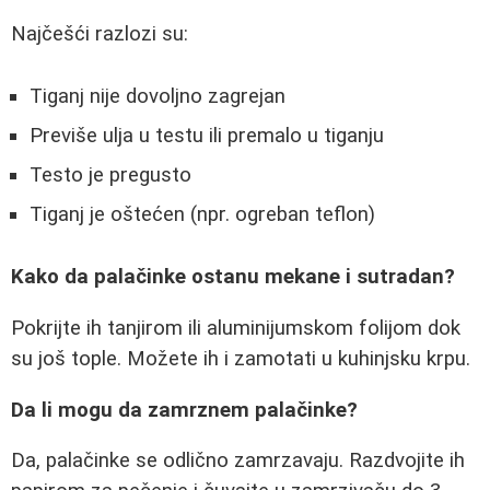
Najčešći razlozi su:
Tiganj nije dovoljno zagrejan
Previše ulja u testu ili premalo u tiganju
Testo je pregusto
Tiganj je oštećen (npr. ogreban teflon)
Kako da palačinke ostanu mekane i sutradan?
Pokrijte ih tanjirom ili aluminijumskom folijom dok
su još tople. Možete ih i zamotati u kuhinjsku krpu.
Da li mogu da zamrznem palačinke?
Da, palačinke se odlično zamrzavaju. Razdvojite ih