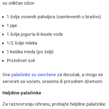
su odličan izbor:
1 šolja ovsenih pahuljica (samlevenih u brašno)
1 jaje
1 šolja jogurta ili kisele vode
1/2 šolje mleka
1 kašika meda (po želji)
Prstohvat soli
Ove
palačinke su savršene
za doručak, a mogu se
servirati sa voćem, orasima ili prirodnim džemom.
Heljdine palačinke
Za raznovrsniju ishranu, probajte heljdine palačinke: