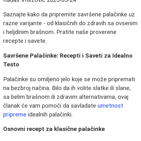
Saznajte kako da pripremite savršene palačinke uz
razne varijante - od klasičnih do zdravih sa ovsenim
i heljdinim brašnom. Pratite naše proverene
recepte i savete.
Savršene Palačinke: Recepti i Saveti za Idealno
Testo
Palačinke su omiljeno jelo koje se može pripremati
na bezbroj načina. Bilo da ih volite slatke ili slane,
sa belim brašnom ili zdravim alternativama, ovaj
članak će vam pomoći da savladate
umetnost
pripreme
idealnih palačinki.
Osnovni recept za klasične palačinke