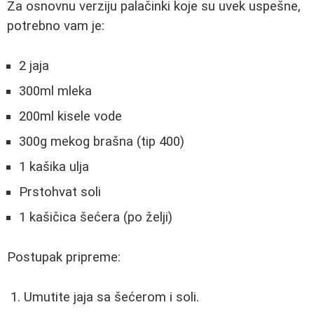
Za osnovnu verziju palačinki koje su uvek uspešne,
potrebno vam je:
2 jaja
300ml mleka
200ml kisele vode
300g mekog brašna (tip 400)
1 kašika ulja
Prstohvat soli
1 kašičica šećera (po želji)
Postupak pripreme:
Umutite jaja sa šećerom i soli.