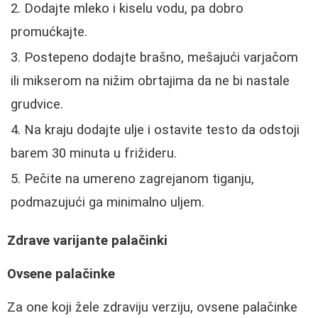
Dodajte mleko i kiselu vodu, pa dobro
promućkajte.
Postepeno dodajte brašno, mešajući varjačom
ili mikserom na nižim obrtajima da ne bi nastale
grudvice.
Na kraju dodajte ulje i ostavite testo da odstoji
barem 30 minuta u frižideru.
Pečite na umereno zagrejanom tiganju,
podmazujući ga minimalno uljem.
Zdrave varijante palačinki
Ovsene palačinke
Za one koji žele zdraviju verziju, ovsene palačinke