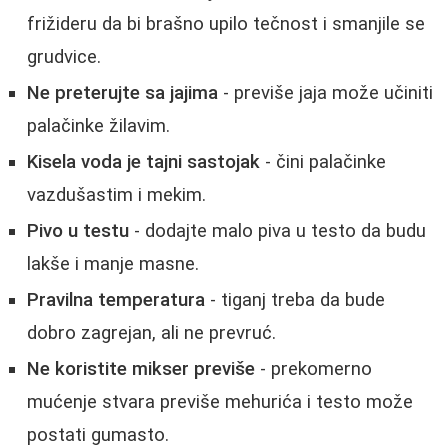
frižideru da bi brašno upilo tečnost i smanjile se
grudvice.
Ne preterujte sa jajima
- previše jaja može učiniti
palačinke žilavim.
Kisela voda je tajni sastojak
- čini palačinke
vazdušastim i mekim.
Pivo u testu
- dodajte malo piva u testo da budu
lakše i manje masne.
Pravilna temperatura
- tiganj treba da bude
dobro zagrejan, ali ne prevruć.
Ne koristite mikser previše
- prekomerno
mućenje stvara previše mehurića i testo može
postati gumasto.