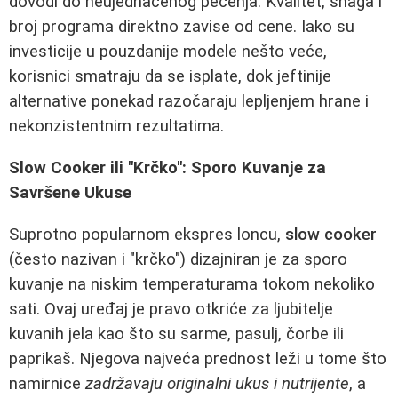
dovodi do neujednačenog pečenja. Kvalitet, snaga i
broj programa direktno zavise od cene. Iako su
investicije u pouzdanije modele nešto veće,
korisnici smatraju da se isplate, dok jeftinije
alternative ponekad razočaraju lepljenjem hrane i
nekonzistentnim rezultatima.
Slow Cooker ili "Krčko": Sporo Kuvanje za
Savršene Ukuse
Suprotno popularnom ekspres loncu,
slow cooker
(često nazivan i "krčko") dizajniran je za sporo
kuvanje na niskim temperaturama tokom nekoliko
sati. Ovaj uređaj je pravo otkriće za ljubitelje
kuvanih jela kao što su sarme, pasulj, čorbe ili
paprikaš. Njegova najveća prednost leži u tome što
namirnice
zadržavaju originalni ukus i nutrijente
, a