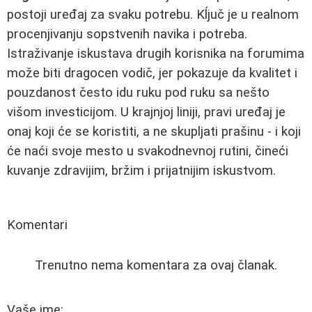
postoji uređaj za svaku potrebu. Kĺjuč je u realnom
procenjivanju sopstvenih navika i potreba.
Istraživanje iskustava drugih korisnika na forumima
može biti dragocen vodič, jer pokazuje da kvalitet i
pouzdanost često idu ruku pod ruku sa nešto
višom investicijom. U krajnjoj liniji, pravi uređaj je
onaj koji će se koristiti, a ne skupljati prašinu - i koji
će naći svoje mesto u svakodnevnoj rutini, čineći
kuvanje zdravijim, bržim i prijatnijim iskustvom.
Komentari
Trenutno nema komentara za ovaj članak.
Vaše ime: