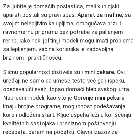
Za ljubitelje domaćih poslastica, mali kuhinjski
aparati postali su pravi spas.
Aparat za mafine
, sa
svojim nelepljivim kalupljima, omogućava brzu i
ravnomernu pripremu bez potrebe za paljenjem
rerne. Iako neki jeftiniji modeli mogu imati problema
sa lepljenjem, većina korisnika je zadovoljna
brzinom i praktičnošću.
Sličnu popularnost doživele su i
mini pekare
. Ovi
uređaji ne samo da umese testo već ga i ispeku,
obećavajući svež, topao domaći hleb svakog jutra.
Napredni modeli, kao što je
Gorenje mini pekara
,
imaju brojne programe, mogućnost podešavanja
kore i odloženi start. Ključ uspeha leži u korišćenju
kvalitetnih sastojaka i preciznom poštovanju
recepata, barem na početku. Glavni izazov za