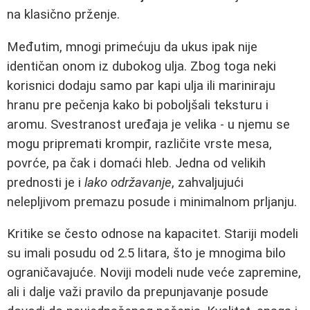
na klasično prženje.
Međutim, mnogi primećuju da ukus ipak nije
identičan onom iz dubokog ulja. Zbog toga neki
korisnici dodaju samo par kapi ulja ili mariniraju
hranu pre pečenja kako bi poboljšali teksturu i
aromu. Svestranost uređaja je velika - u njemu se
mogu pripremati krompir, različite vrste mesa,
povrće, pa čak i domaći hleb. Jedna od velikih
prednosti je i
lako održavanje
, zahvaljujući
nelepljivom premazu posude i minimalnom prljanju.
Kritike se često odnose na kapacitet. Stariji modeli
su imali posudu od 2.5 litara, što je mnogima bilo
ograničavajuće. Noviji modeli nude veće zapremine,
ali i dalje važi pravilo da prepunjavanje posude