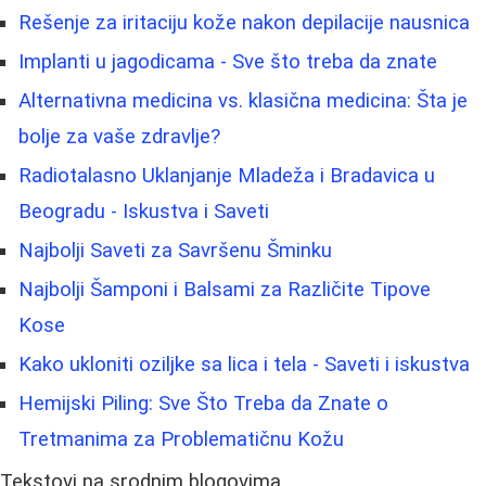
Rešenje za iritaciju kože nakon depilacije nausnica
Implanti u jagodicama - Sve što treba da znate
Alternativna medicina vs. klasična medicina: Šta je
bolje za vaše zdravlje?
Radiotalasno Uklanjanje Mladeža i Bradavica u
Beogradu - Iskustva i Saveti
Najbolji Saveti za Savršenu Šminku
Najbolji Šamponi i Balsami za Različite Tipove
Kose
Kako ukloniti oziljke sa lica i tela - Saveti i iskustva
Hemijski Piling: Sve Što Treba da Znate o
Tretmanima za Problematičnu Kožu
Tekstovi na srodnim blogovima