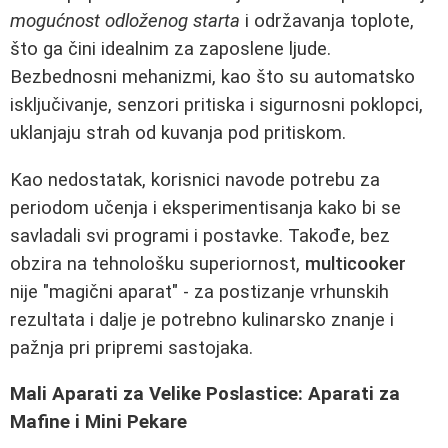
mogućnost odloženog starta
i održavanja toplote,
što ga čini idealnim za zaposlene ljude.
Bezbednosni mehanizmi, kao što su automatsko
isključivanje, senzori pritiska i sigurnosni poklopci,
uklanjaju strah od kuvanja pod pritiskom.
Kao nedostatak, korisnici navode potrebu za
periodom učenja i eksperimentisanja kako bi se
savladali svi programi i postavke. Takođe, bez
obzira na tehnološku superiornost,
multicooker
nije "magični aparat" - za postizanje vrhunskih
rezultata i dalje je potrebno kulinarsko znanje i
pažnja pri pripremi sastojaka.
Mali Aparati za Velike Poslastice: Aparati za
Mafine i Mini Pekare