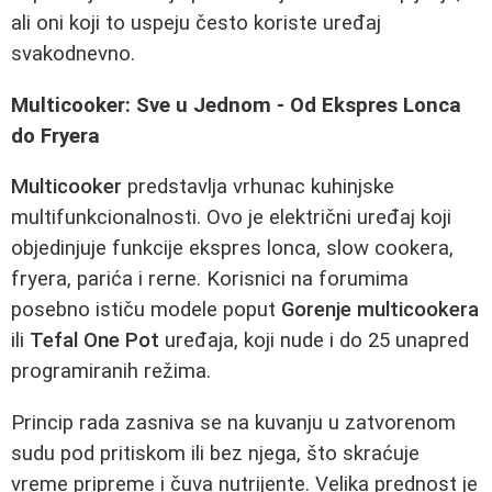
ali oni koji to uspeju često koriste uređaj
svakodnevno.
Multicooker: Sve u Jednom - Od Ekspres Lonca
do Fryera
Multicooker
predstavlja vrhunac kuhinjske
multifunkcionalnosti. Ovo je električni uređaj koji
objedinjuje funkcije ekspres lonca, slow cookera,
fryera, parića i rerne. Korisnici na forumima
posebno ističu modele poput
Gorenje multicookera
ili
Tefal One Pot
uređaja, koji nude i do 25 unapred
programiranih režima.
Princip rada zasniva se na kuvanju u zatvorenom
sudu pod pritiskom ili bez njega, što skraćuje
vreme pripreme i čuva nutrijente. Velika prednost je