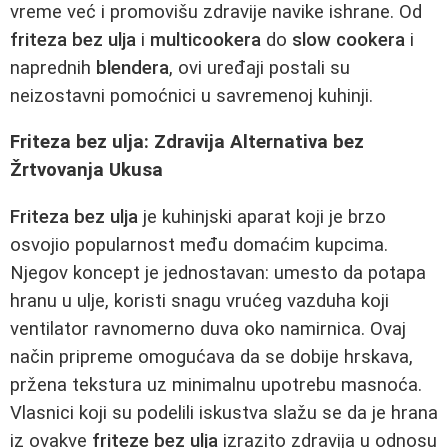
vreme već i promovišu zdravije navike ishrane. Od
friteza bez ulja
i
multicookera
do
slow cookera
i
naprednih
blendera
, ovi uređaji postali su
neizostavni pomoćnici u savremenoj kuhinji.
Friteza bez ulja: Zdravija Alternativa bez
Žrtvovanja Ukusa
Friteza bez ulja
je kuhinjski aparat koji je brzo
osvojio popularnost među domaćim kupcima.
Njegov koncept je jednostavan: umesto da potapa
hranu u ulje, koristi snagu vrućeg vazduha koji
ventilator ravnomerno duva oko namirnica. Ovaj
način pripreme omogućava da se dobije hrskava,
pržena tekstura uz minimalnu upotrebu masnoća.
Vlasnici koji su podelili iskustva slažu se da je hrana
iz ovakve
friteze bez ulja
izrazito zdravija u odnosu