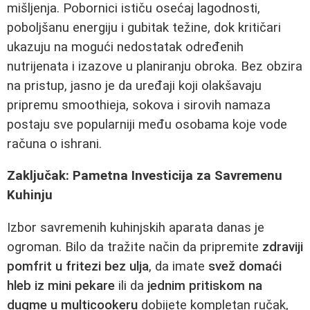
mišljenja. Pobornici ističu osećaj lagodnosti,
poboljšanu energiju i gubitak težine, dok kritičari
ukazuju na mogući nedostatak određenih
nutrijenata i izazove u planiranju obroka. Bez obzira
na pristup, jasno je da uređaji koji olakšavaju
pripremu smoothieja, sokova i sirovih namaza
postaju sve popularniji među osobama koje vode
računa o ishrani.
Zaključak: Pametna Investicija za Savremenu
Kuhinju
Izbor savremenih kuhinjskih aparata danas je
ogroman. Bilo da tražite način da pripremite
zdraviji
pomfrit u fritezi bez ulja
, da imate
svež domaći
hleb iz mini pekare
ili da
jednim pritiskom na
dugme u multicookeru
dobijete kompletan ručak,