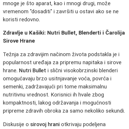
mnoge je što aparat, kao i mnogi drugi, može
vremenom "dosaditi" i završiti u ostavi ako se ne
koristi redovno.
Zdravlje u Kašiki: Nutri Bullet, Blenderti i Čarolija
Sirove Hrane
Težnja za zdravijim načinom života podstakla je i
popularnost uređaja za pripremu napitaka i sirove
hrane.
Nutri Bullet
i slični visokobrzinski blenderi
omogućavaju brzo usitnjavanje voća, povrća i
semenki, zadržavajući pri tome maksimalnu
nutritivnu vrednost. Korisnici ih hvale zbog
kompaktnosti, lakog održavanja i mogućnosti
pripreme zdravih obroka za samo nekoliko sekundi.
Diskusije o
sirovoj hrani
otkrivaju podeljena