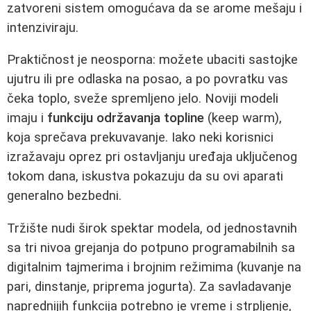
zatvoreni sistem omogućava da se arome mešaju i
intenziviraju.
Praktičnost je neosporna: možete ubaciti sastojke
ujutru ili pre odlaska na posao, a po povratku vas
čeka toplo, sveže spremljeno jelo. Noviji modeli
imaju i
funkciju održavanja topline
(keep warm),
koja sprečava prekuvavanje. Iako neki korisnici
izražavaju oprez pri ostavljanju uređaja uključenog
tokom dana, iskustva pokazuju da su ovi aparati
generalno bezbedni.
Tržište nudi širok spektar modela, od jednostavnih
sa tri nivoa grejanja do potpuno programabilnih sa
digitalnim tajmerima i brojnim režimima (kuvanje na
pari, dinstanje, priprema jogurta). Za savladavanje
naprednijih funkcija potrebno je vreme i strpljenje,