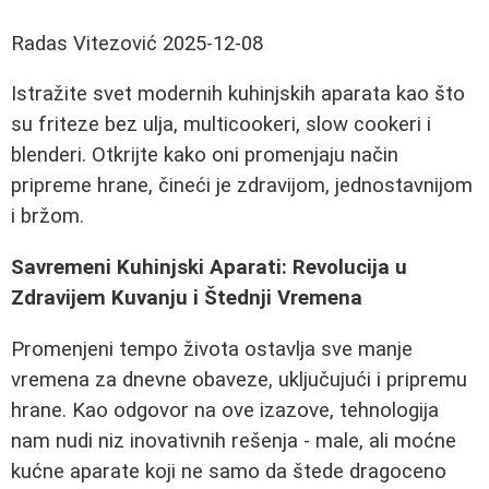
Radas Vitezović
2025-12-08
Istražite svet modernih kuhinjskih aparata kao što
su friteze bez ulja, multicookeri, slow cookeri i
blenderi. Otkrijte kako oni promenjaju način
pripreme hrane, čineći je zdravijom, jednostavnijom
i bržom.
Savremeni Kuhinjski Aparati: Revolucija u
Zdravijem Kuvanju i Štednji Vremena
Promenjeni tempo života ostavlja sve manje
vremena za dnevne obaveze, uključujući i pripremu
hrane. Kao odgovor na ove izazove, tehnologija
nam nudi niz inovativnih rešenja - male, ali moćne
kućne aparate koji ne samo da štede dragoceno