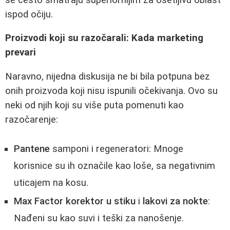
ispod očiju.
Proizvodi koji su razočarali: Kada marketing
prevari
Naravno, nijedna diskusija ne bi bila potpuna bez
onih proizvoda koji nisu ispunili očekivanja. Ovo su
neki od njih koji su više puta pomenuti kao
razočarenje:
Pantene
samponi i regeneratori: Mnoge
korisnice su ih označile kao loše, sa negativnim
uticajem na kosu.
Max Factor korektor u stiku
i
lakovi za nokte
:
Nađeni su kao suvi i teški za nanošenje.