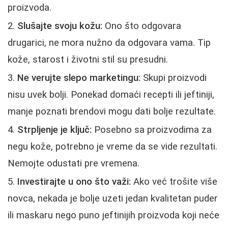
proizvoda.
Slušajte svoju kožu:
Ono što odgovara
drugarici, ne mora nužno da odgovara vama. Tip
kože, starost i životni stil su presudni.
Ne verujte slepo marketingu:
Skupi proizvodi
nisu uvek bolji. Ponekad domaći recepti ili jeftiniji,
manje poznati brendovi mogu dati bolje rezultate.
Strpljenje je ključ:
Posebno sa proizvodima za
negu kože, potrebno je vreme da se vide rezultati.
Nemojte odustati pre vremena.
Investirajte u ono što važi:
Ako već trošite više
novca, nekada je bolje uzeti jedan kvalitetan puder
ili maskaru nego puno jeftinijih proizvoda koji neće