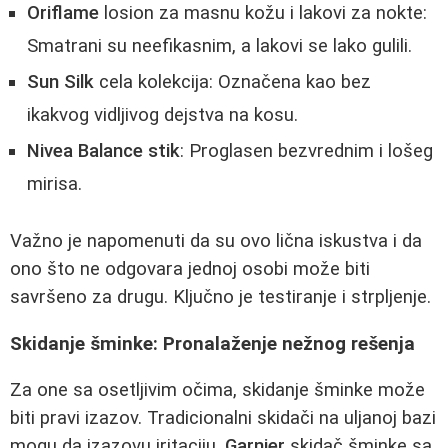
Oriflame
losion za masnu kožu i lakovi za nokte:
Smatrani su neefikasnim, a lakovi se lako gulili.
Sun Silk
cela kolekcija: Označena kao bez
ikakvog vidljivog dejstva na kosu.
Nivea Balance stik
: Proglasen bezvrednim i lošeg
mirisa.
Važno je napomenuti da su ovo lična iskustva i da
ono što ne odgovara jednoj osobi može biti
savršeno za drugu. Ključno je testiranje i strpljenje.
Skidanje šminke: Pronalaženje nežnog rešenja
Za one sa osetljivim očima, skidanje šminke može
biti pravi izazov. Tradicionalni skidači na uljanoj bazi
mogu da izazovu iritaciju.
Garnier
skidač šminke sa