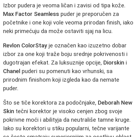
Izbor pudera je veoma ličan i zavisi od tipa kože.
Max Factor Seamless
puder je preporučen za
početnike i one koji vole veoma prirodan finish, iako
neki primećuju da može ostaviti sjaj na licu.
Revlon ColorStay
je označen kao izuzetno dobar
izbor za one koji traže boju srednje pokrivenosti i
dugotrajan efekat. Za luksuznije opcije,
Diorskin
i
Chanel
puderi su pomenuti kao vrhunski, sa
prirodnim finishom koji izgleda kao da nemate
puder.
Što se tiče korektora za podočnjake,
Deborah New
Skin
tečni korektor je visoko cenjen zbog svoje
pokrivne moći i abilityja da neutrališe tamne kruge.
Iako su korektori u stiku popularni, tečne varijante
se često smatraju superiornijim za osetljivu oblast