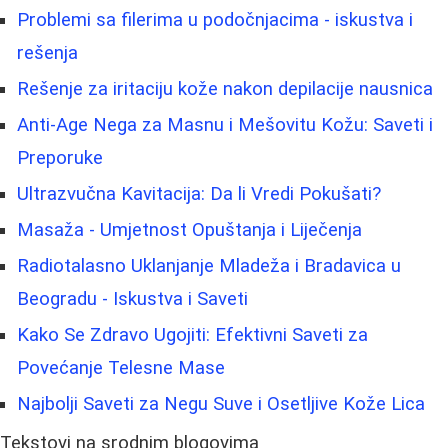
Problemi sa filerima u podočnjacima - iskustva i
rešenja
Rešenje za iritaciju kože nakon depilacije nausnica
Anti-Age Nega za Masnu i Mešovitu Kožu: Saveti i
Preporuke
Ultrazvučna Kavitacija: Da li Vredi Pokušati?
Masaža - Umjetnost Opuštanja i Liječenja
Radiotalasno Uklanjanje Mladeža i Bradavica u
Beogradu - Iskustva i Saveti
Kako Se Zdravo Ugojiti: Efektivni Saveti za
Povećanje Telesne Mase
Najbolji Saveti za Negu Suve i Osetljive Kože Lica
Tekstovi na srodnim blogovima