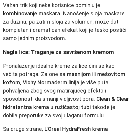
Važan trik koji neke korisnice pominju je
kombinovanje maskara
. Nanošenje sloja maskare
za dužinu, pa zatim sloja za volumen, može dati
kompletan i dramatičan efekat koji je teško postići
samo jednim proizvodom.
Negla lica: Traganje za savršenom kremom
Pronalaženje idealne kreme za lice čini se kao
večita potraga. Za one sa
masnijom ili mešovitom
kožom
,
Vichy Normaderm
linija je više puta
pohvaljena zbog svog matirajućeg efekta i
sposobnosti da smanji vidljivost pora.
Clean & Clear
hidratantna krema u ružičastoj tubi
takođe je
dobila preporuke za svoju laganu formulu.
Sa druge strane,
L'Oreal HydraFresh krema