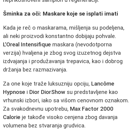
Šminka za oči: Maskare koje se isplati imati
Kada je reč o maskarama, mišljenja su podeljena,
ali neki proizvodi konstantno dobijaju pohvale.
L'Oreal Intensifique
maskara (nevodotporna
verzija) hvaljena je zbog svog izuzetnog dejstva
izdvajanja i produžavanja trepavica, kao i dobrog
držanja bez razmazivanja.
Za one koje traže luksuzniju opciju,
Lancôme
Hypnose
i
Dior DiorShow
su predstavljene kao
vrhunski izbori, iako sa višom cenovnom oznakom.
Za svakodnevnu upotrebu,
Max Factor 2000
Calorie
je takođe visoko cenjena zbog davanja
volumena bez stvaranja grudvica.