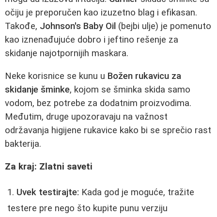
očiju je preporučen kao izuzetno blag i efikasan.
Takođe,
Johnson's Baby Oil
(bejbi ulje) je pomenuto
kao iznenađujuće dobro i jeftino rešenje za
skidanje najotpornijih maskara.
Neke korisnice se kunu u
Božen rukavicu za
skidanje šminke
, kojom se šminka skida samo
vodom, bez potrebe za dodatnim proizvodima.
Međutim, druge upozoravaju na važnost
održavanja higijene rukavice kako bi se sprečio rast
bakterija.
Za kraj: Zlatni saveti
Uvek testirajte:
Kada god je moguće, tražite
testere pre nego što kupite punu verziju