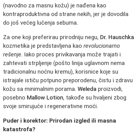
(navodno za masnu kožu) je nađena kao
kontraproduktivna od strane nekih, jer je dovodila
do još većeg lučenja sebuma.
Za one koji preferirau prirodniju negu,
Dr. Hauschka
kozmetika je predstavljena kao
revolucionarno
rešenje
. Iako proces privikavanja može trajati i
zahtevati strpljenje (pošto linija uglavnom nema
tradicionalnu noćnu kremu), korisnice koje su
istrajale ističu potpuno preporodenu, čistu i zdravu
kožu sa minimalnim porama.
Weleda
proizvodi,
posebno
Mallow Lotion
, takođe su hvaljeni zbog
svoje smirujuće i regenerativne moći.
Puder i korektor: Prirodan izgled ili masna
katastrofa?