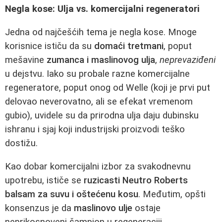
Negla kose: Ulja vs. komercijalni regeneratori
Jedna od najčešćih tema je negla kose. Mnoge
korisnice ističu da su
domaći tretmani
, poput
mešavine
zumanca i maslinovog ulja
,
neprevaziđeni
u dejstvu. Iako su probale razne komercijalne
regeneratore, poput onog od Welle (koji je prvi put
delovao neverovatno, ali se efekat vremenom
gubio), uvidele su da prirodna ulja daju dubinsku
ishranu i sjaj koji industrijski proizvodi teško
dostižu.
Kao dobar komercijalni izbor za svakodnevnu
upotrebu, ističe se
ruzicasti Neutro Roberts
balsam za suvu i oštećenu kosu
. Međutim, opšti
konsenzus je da
maslinovo ulje
ostaje
neprikosnoveni šampion u regeneraciji.