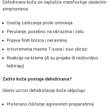
Dehidrirana koža se najčešće manifestuje sledećim
simptomima:
Osećaj zatezanja posle umivanja
Perutanje, posebno na obrazima i čelu
Pojava finih borica i neravnina
Istovremena masna T-zona i suvi obrazi
Reakcija na kreme (ili su prejake ili nedovoljno
hidriraju)
Zašto koža postaje dehidrirana?
Glavni uzroci dehidratacije kože uključuju:
Preterano čišćenje agresivnim preparatima