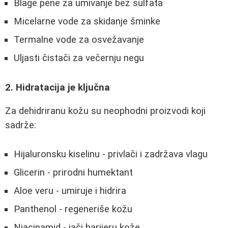
Blage pene za umivanje bez sulfata
Micelarne vode za skidanje šminke
Termalne vode za osvežavanje
Uljasti čistači za večernju negu
2. Hidratacija je ključna
Za dehidriranu kožu su neophodni proizvodi koji
sadrže:
Hijaluronsku kiselinu - privlači i zadržava vlagu
Glicerin - prirodni humektant
Aloe veru - umiruje i hidrira
Panthenol - regeneriše kožu
Niacinamid - jači barijeru kože