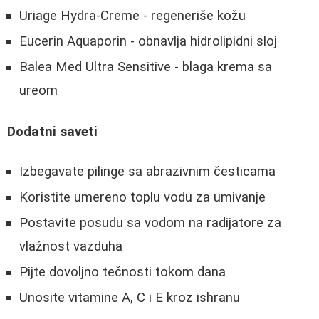
Uriage Hydra-Creme - regeneriše kožu
Eucerin Aquaporin - obnavlja hidrolipidni sloj
Balea Med Ultra Sensitive - blaga krema sa
ureom
Dodatni saveti
Izbegavate pilinge sa abrazivnim česticama
Koristite umereno toplu vodu za umivanje
Postavite posudu sa vodom na radijatore za
vlažnost vazduha
Pijte dovoljno tečnosti tokom dana
Unosite vitamine A, C i E kroz ishranu