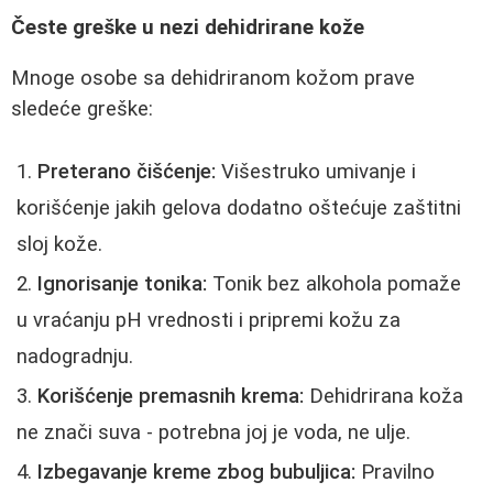
Česte greške u nezi dehidrirane kože
Mnoge osobe sa dehidriranom kožom prave
sledeće greške:
Preterano čišćenje:
Višestruko umivanje i
korišćenje jakih gelova dodatno oštećuje zaštitni
sloj kože.
Ignorisanje tonika:
Tonik bez alkohola pomaže
u vraćanju pH vrednosti i pripremi kožu za
nadogradnju.
Korišćenje premasnih krema:
Dehidrirana koža
ne znači suva - potrebna joj je voda, ne ulje.
Izbegavanje kreme zbog bubuljica:
Pravilno