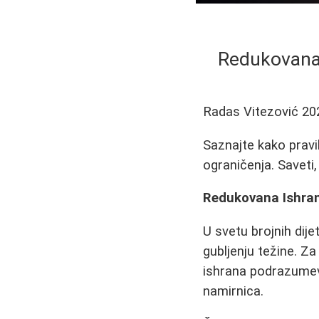
Redukovana 
Radas Vitezović
20
Saznajte kako pravi
ograničenja. Saveti, 
Redukovana Ishran
U svetu brojnih dije
gubljenju težine. Za
ishrana podrazumev
namirnica.