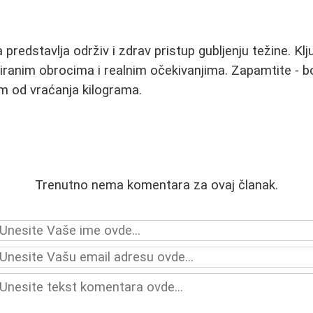
predstavlja održiv i zdrav pristup gubljenju težine. Kl
anim obrocima i realnim očekivanjima. Zapamtite - bo
m od vraćanja kilograma.
Trenutno nema komentara za ovaj članak.