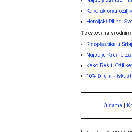
Najbolji Šamponi i
Kako ukloniti oziljk
Hemijski Piling: 
Tekstovi na srodnim
Rinoplastika u Srb
Najbolje Kreme za 
Kako Rešiti Ožiljke:
10% Dijeta - Iskust
O nama
|
K
Urednici i autori ne 