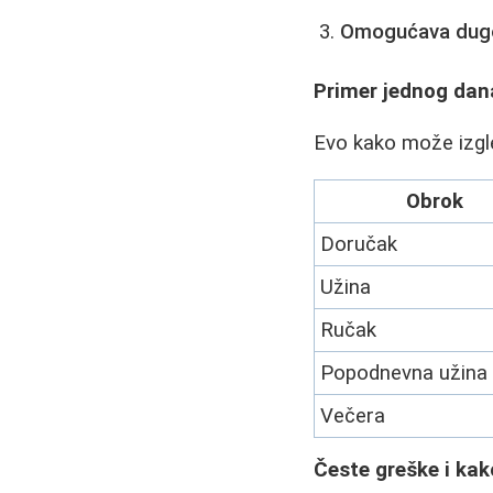
Omogućava dugo
Primer jednog dan
Evo kako može izgle
Obrok
Doručak
Užina
Ručak
Popodnevna užina
Večera
Česte greške i kako