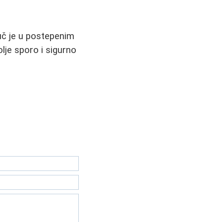
juč je u postepenim
lje sporo i sigurno