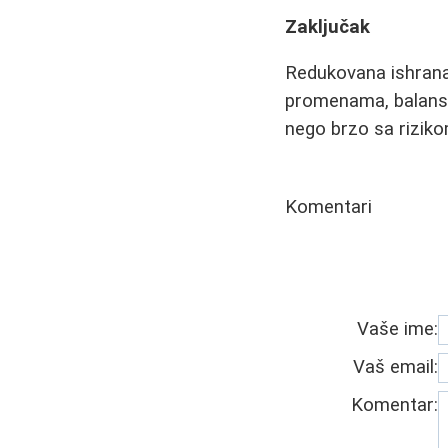
Zaključak
Redukovana ishrana 
promenama, balansir
nego brzo sa riziko
Komentari
Vaše ime:
Vaš email:
Komentar: