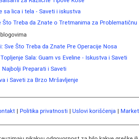
 Balsami za Različite Tipove Kose
e sa lica i tela - Saveti i iskustva
Sve Što Treba da Znate o Tretmanima za Problematičnu
 blogovima
iji: Sve Što Treba da Znate Pre Operacije Nosa
Topljenje Sala: Guam vs Eveline - Iskustva i Saveti
 Najbolji Preparati i Saveti
va i Saveti za Brzo Mršavljenje
ontakt
|
Politika privatnosti
|
Uslovi korišćenja
|
Marketi
preuzimaju nikakvu odgovornost za bilo kakve greške il