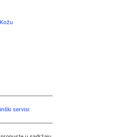
 Kožu
nški servisi
i propuste u sadržaju