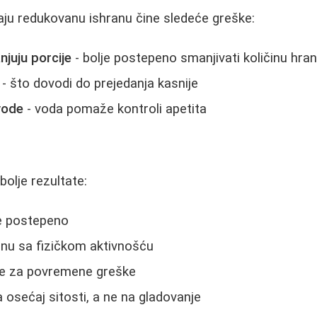
aju redukovanu ishranu čine sledeće greške:
juju porcije
- bolje postepeno smanjivati količinu hra
- što dovodi do prejedanja kasnije
vode
- voda pomaže kontroli apetita
bolje rezultate:
e postepeno
anu sa fizičkom aktivnošću
se za povremene greške
 osećaj sitosti, a ne na gladovanje