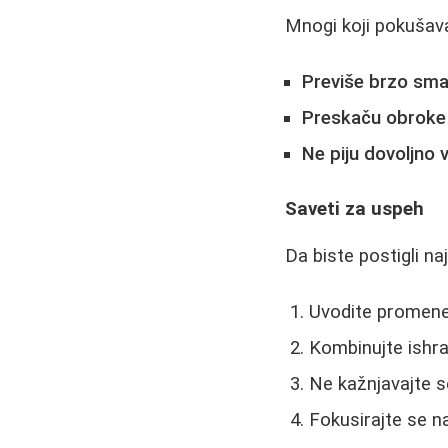
Mnogi koji pokušav
Previše brzo sman
Preskaču obroke
Ne piju dovoljno 
Saveti za uspeh
Da biste postigli naj
Uvodite promen
Kombinujte ishr
Ne kažnjavajte 
Fokusirajte se na