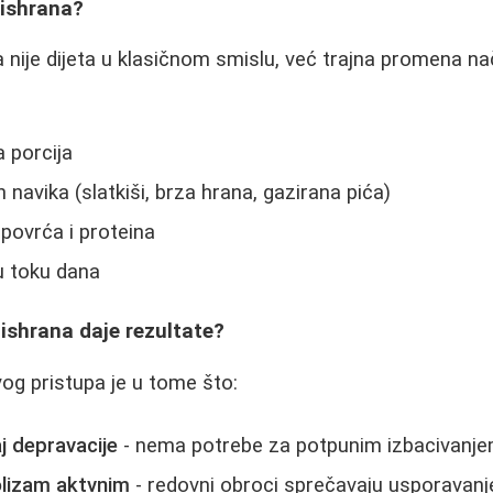
 ishrana?
nije dijeta u klasičnom smislu, već trajna promena na
a porcija
 navika (slatkiši, brza hrana, gazirana pića)
povrća i proteina
u toku dana
ishrana daje rezultate?
og pristupa je u tome što:
j depravacije
- nema potrebe za potpunim izbacivanjem
lizam aktvnim
- redovni obroci sprečavaju usporavan