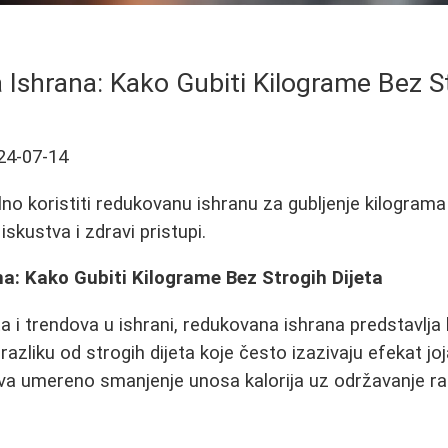
Ishrana: Kako Gubiti Kilograme Bez St
24-07-14
lno koristiti redukovanu ishranu za gubljenje kilogram
iskustva i zdravi pristupi.
a: Kako Gubiti Kilograme Bez Strogih Dijeta
ta i trendova u ishrani, redukovana ishrana predstavlja
 razliku od strogih dijeta koje često izazivaju efekat j
a umereno smanjenje unosa kalorija uz održavanje ra