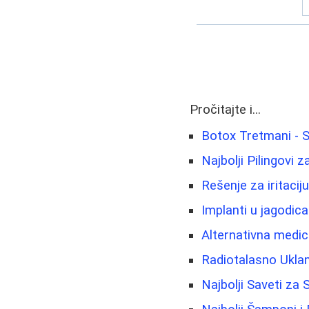
Pročitajte i...
Botox Tretmani - 
Najbolji Pilingovi z
Rešenje za iritacij
Implanti u jagodic
Alternativna medici
Radiotalasno Uklan
Najbolji Saveti za