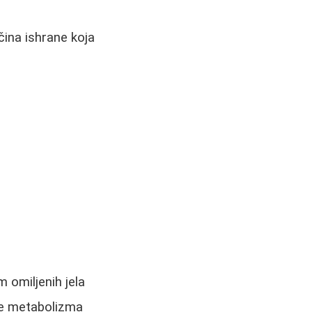
čina ishrane koja
 omiljenih jela
je metabolizma