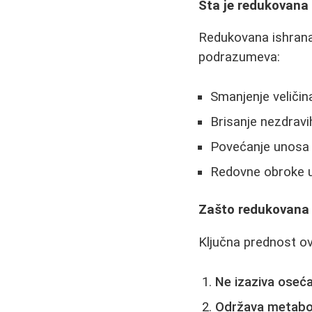
Šta je redukovana
Redukovana ishrana 
podrazumeva:
Smanjenje veličin
Brisanje nezdravih
Povećanje unosa 
Redovne obroke 
Zašto redukovana 
Ključna prednost ov
Ne izaziva oseća
Održava metabo