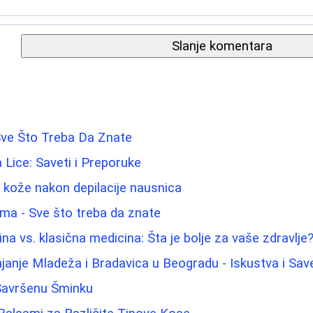
Slanje komentara
Sve Što Treba Da Znate
a Lice: Saveti i Preporuke
u kože nakon depilacije nausnica
ama - Sve što treba da znate
na vs. klasična medicina: Šta je bolje za vaše zdravlje
janje Mladeža i Bradavica u Beogradu - Iskustva i Save
 Savršenu Šminku