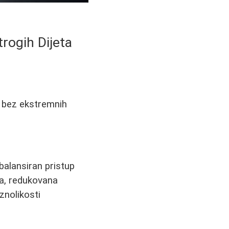
rogih Dijeta
a bez ekstremnih
 balansiran pristup
oja, redukovana
znolikosti