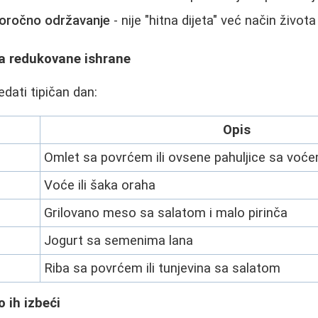
ročno održavanje
- nije "hitna dijeta" već način života
a redukovane ishrane
dati tipičan dan:
Opis
Omlet sa povrćem ili ovsene pahuljice sa voć
Voće ili šaka oraha
Grilovano meso sa salatom i malo pirinča
Jogurt sa semenima lana
Riba sa povrćem ili tunjevina sa salatom
 ih izbeći