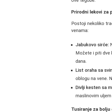
ove tegobe.
Prirodni lekovi za 
Postoji nekoliko t
venama:
Jabukovo sirće:
N
Možete i piti dve
dana.
List oraha sa svi
oblogu na vene. N
Divlji kesten sa 
maslinovim uljem 
Tusiranje za bolju 