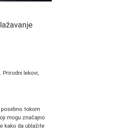
blažavanje
 Prirodni lekovi,
a, posebno tokom
koji mogu značajno
e kako da ublažite