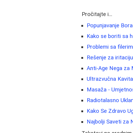
Pročitajte i...
Popunjavanje Bora 
Kako se boriti sa 
Problemi sa fileri
Rešenje za iritacij
Anti-Age Nega za 
Ultrazvučna Kavitac
Masaža - Umjetnost
Radiotalasno Uklan
Kako Se Zdravo Ugo
Najbolji Saveti za 