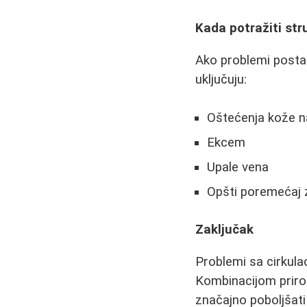
Kada potražiti st
Ako problemi postan
uključuju:
Oštećenja kože 
Ekcem
Upale vena
Opšti poremećaj 
Zaključak
Problemi sa cirkulac
Kombinacijom priro
značajno poboljšati 