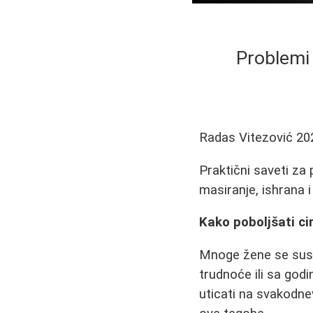
Problemi 
Radas Vitezović
20
Praktični saveti za 
masiranje, ishrana i
Kako poboljšati cir
Mnoge žene se susr
trudnoće ili sa god
uticati na svakodne