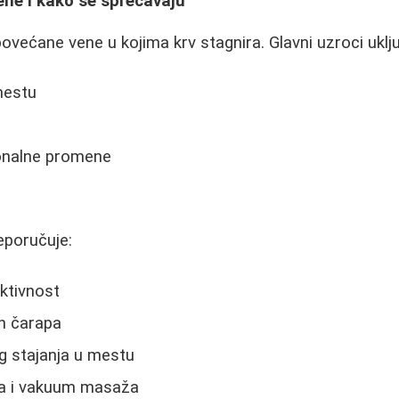
ene i kako se sprečavaju
ovećane vene u kojima krv stagnira. Glavni uzroci uklju
mestu
onalne promene
eporučuje:
ktivnost
ih čarapa
g stajanja u mestu
na i vakuum masaža