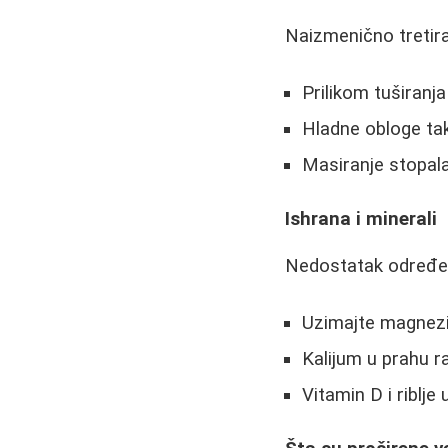
Naizmenično tretira
Prilikom tuširanj
Hladne obloge ta
Masiranje stopala
Ishrana i minerali
Nedostatak određen
Uzimajte magnezi
Kalijum u prahu 
Vitamin D i riblje