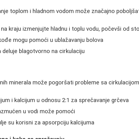
nje toplom i hladnom vodom može značajno poboljšati 
a na kraju izmenjujte hladnu i toplu vodu, počevši od st
kođe mogu pomoći u ublažavanju bolova
 deluje blagotvorno na cirkulaciju
ih minerala može pogoršati probleme sa cirkulacijom
jum i kalcijum u odnosu 2:1 za sprečavanje grčeva
razmućen u vodi može pomoći
 ulje su korisni za apsorpciju kalcijuma