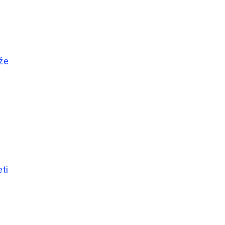
ože
ti