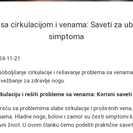
sa cirkulacijom i venama: Saveti za u
simptoma
24-11-21
poboljšanje cirkulacije i rešavanje problema sa venama.
 vežbanje za zdravlje nogu.
kulaciju i rešiti probleme sa venama: Korisni saveti
eću sa problemima slabe cirkulacije i proširenih ven
inama. Hladne noge, bolovi i zamor su česti simptomi 
vni život. U ovom članku ćemo podeliti praktične savet