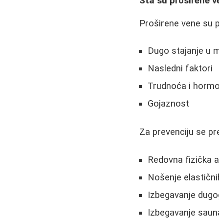
Šta su proširene v
Proširene vene su p
Dugo stajanje u 
Nasledni faktori
Trudnoća i horm
Gojaznost
Za prevenciju se pr
Redovna fizička a
Nošenje elastičn
Izbegavanje dugo
Izbegavanje sau