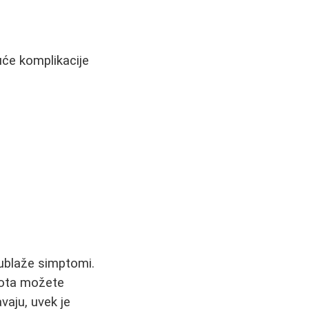
uće komplikacije
 ublaže simptomi.
vota možete
vaju, uvek je