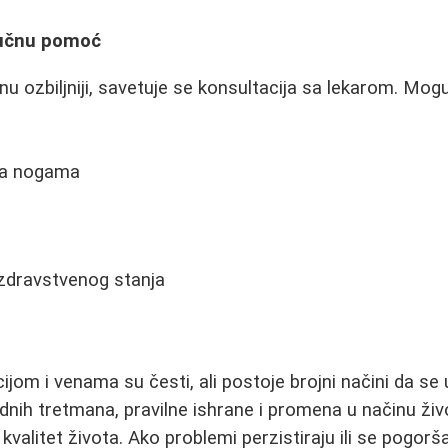
ručnu pomoć
u ozbiljniji, savetuje se konsultacija sa lekarom. Mog
na nogama
zdravstvenog stanja
ijom i venama su česti, ali postoje brojni načini da se
dnih tretmana, pravilne ishrane i promena u načinu ži
kvalitet života. Ako problemi perzistiraju ili se pogorša