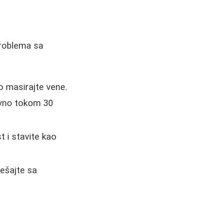
problema sa
o masirajte vene.
evno tokom 30
t i stavite kao
mešajte sa