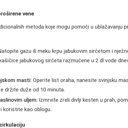
proširene vene
radicionalnih metoda koje mogu pomoći u ublažavanju 
atopite gazu ili meku krpu jabukovim sirćetom i nježn
 kašičice jabukovog sirćeta razmućene u 2 dl vode dn
njskom masti:
Operite list oraha, nanesite svinjsku mas
e držite duže od 10 minuta.
maslinovim uljem:
Izmrvite zreli divlji kesten u prah, po
i koristite kao oblogu.
cirkulaciju