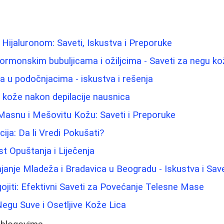
Hijaluronom: Saveti, Iskustva i Preporuke
hormonskim bubuljicama i ožiljcima - Saveti za negu k
ma u podočnjacima - iskustva i rešenja
u kože nakon depilacije nausnica
Masnu i Mešovitu Kožu: Saveti i Preporuke
ija: Da li Vredi Pokušati?
 Opuštanja i Liječenja
janje Mladeža i Bradavica u Beogradu - Iskustva i Save
jiti: Efektivni Saveti za Povećanje Telesne Mase
Negu Suve i Osetljive Kože Lica