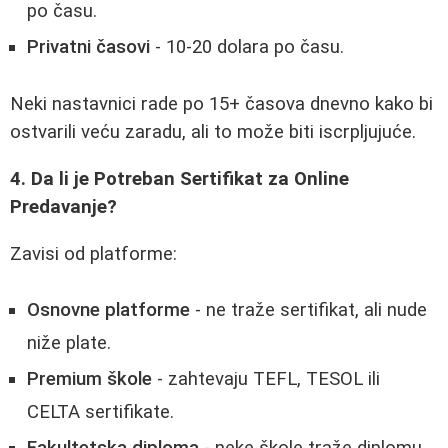
po času.
Privatni časovi
- 10-20 dolara po času.
Neki nastavnici rade po 15+ časova dnevno kako bi
ostvarili veću zaradu, ali to može biti iscrpljujuće.
4. Da li je Potreban Sertifikat za Online
Predavanje?
Zavisi od platforme:
Osnovne platforme
- ne traže sertifikat, ali nude
niže plate.
Premium škole
- zahtevaju TEFL, TESOL ili
CELTA sertifikate.