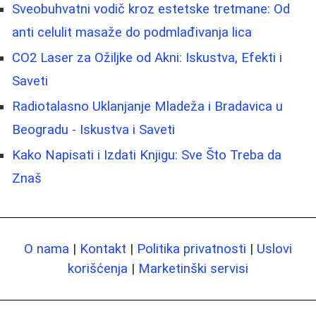
Sveobuhvatni vodič kroz estetske tretmane: Od
anti celulit masaže do podmlađivanja lica
CO2 Laser za Ožiljke od Akni: Iskustva, Efekti i
Saveti
Radiotalasno Uklanjanje Mladeža i Bradavica u
Beogradu - Iskustva i Saveti
Kako Napisati i Izdati Knjigu: Sve Što Treba da
Znaš
O nama
|
Kontakt
|
Politika privatnosti
|
Uslovi
korišćenja
|
Marketinški servisi