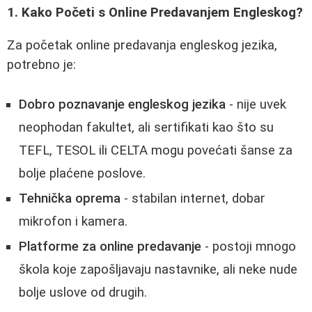
1. Kako Početi s Online Predavanjem Engleskog?
Za početak online predavanja engleskog jezika,
potrebno je:
Dobro poznavanje engleskog jezika
- nije uvek
neophodan fakultet, ali sertifikati kao što su
TEFL, TESOL ili CELTA mogu povećati šanse za
bolje plaćene poslove.
Tehnička oprema
- stabilan internet, dobar
mikrofon i kamera.
Platforme za online predavanje
- postoji mnogo
škola koje zapošljavaju nastavnike, ali neke nude
bolje uslove od drugih.