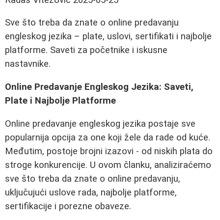
Sve što treba da znate o online predavanju
engleskog jezika – plate, uslovi, sertifikati i najbolje
platforme. Saveti za početnike i iskusne
nastavnike.
Online Predavanje Engleskog Jezika: Saveti,
Plate i Najbolje Platforme
Online predavanje engleskog jezika postaje sve
popularnija opcija za one koji žele da rade od kuće.
Međutim, postoje brojni izazovi - od niskih plata do
stroge konkurencije. U ovom članku, analiziraćemo
sve što treba da znate o online predavanju,
uključujući uslove rada, najbolje platforme,
sertifikacije i porezne obaveze.