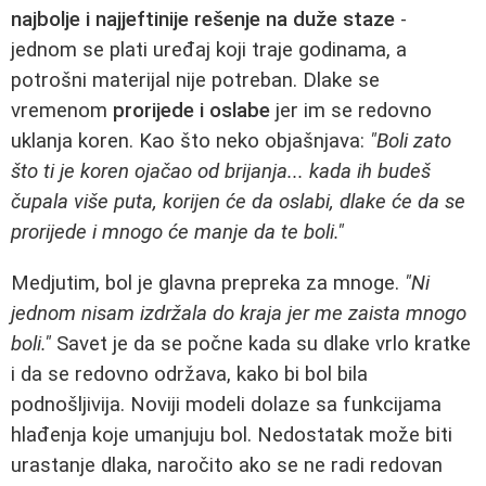
najbolje i najjeftinije rešenje na duže staze
-
jednom se plati uređaj koji traje godinama, a
potrošni materijal nije potreban. Dlake se
vremenom
prorijede i oslabe
jer im se redovno
uklanja koren. Kao što neko objašnjava:
"Boli zato
što ti je koren ojačao od brijanja... kada ih budeš
čupala više puta, korijen će da oslabi, dlake će da se
prorijede i mnogo će manje da te boli."
Medjutim, bol je glavna prepreka za mnoge.
"Ni
jednom nisam izdržala do kraja jer me zaista mnogo
boli."
Savet je da se počne kada su dlake vrlo kratke
i da se redovno održava, kako bi bol bila
podnošljivija. Noviji modeli dolaze sa funkcijama
hlađenja koje umanjuju bol. Nedostatak može biti
urastanje dlaka, naročito ako se ne radi redovan