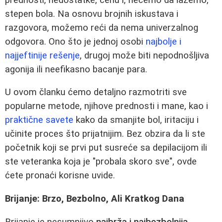
stepen bola. Na osnovu brojnih iskustava i
razgovora, možemo reći da nema univerzalnog
odgovora. Ono što je jednoj osobi
najbolje i
najjeftinije rešenje
, drugoj može biti nepodnošljiva
agonija ili neefikasno bacanje para.
U ovom članku ćemo detaljno razmotriti sve
popularne metode, njihove prednosti i mane, kao i
praktične savete
kako da smanjite bol, iritaciju i
učinite proces što prijatnijim. Bez obzira da li ste
početnik koji se prvi put susreće sa depilacijom ili
ste veteranka koja je "probala skoro sve", ovde
ćete pronaći korisne uvide.
Brijanje: Brzo, Bezbolno, Ali Kratkog Dana
Brijanje je nesumnjivo
najbrža i najbezbolnija