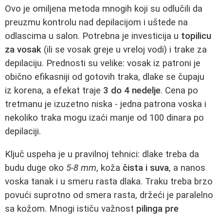
Ovo je omiljena metoda mnogih koji su odlučili da
preuzmu kontrolu nad depilacijom i uštede na
odlascima u salon. Potrebna je investicija u
topilicu
za vosak
(ili se vosak greje u vreloj vodi) i trake za
depilaciju. Prednosti su velike: vosak iz patroni je
obično efikasniji od gotovih traka, dlake se čupaju
iz korena, a efekat traje
3 do 4 nedelje
. Cena po
tretmanu je izuzetno niska - jedna patrona voska i
nekoliko traka mogu izaći manje od 100 dinara po
depilaciji.
Ključ uspeha je u pravilnoj tehnici: dlake treba da
budu duge oko
5-8 mm
, koža
čista i suva
, a nanos
voska tanak i u smeru rasta dlaka. Traku treba brzo
povući suprotno od smera rasta, držeći je paralelno
sa kožom. Mnogi ističu važnost
pilinga pre