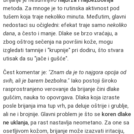
metoda. Za mnoge je to rutinska aktivnost pod
tušem koja traje nekoliko minuta. Međutim, glavni
nedostaci su očigledni: efekat traje samo
nekoliko
dana
, a često i manje. Dlake se brzo vraćaju, a
zbog oštrog sečenja na površini kože, mogu
izgledati tamnije i "krupnije" pri dodiru, što stvara
utisak da su "jače i gušće".
Čest komentar je:
"Znam da je to najgora opcija od
svih, ali je barem bezbolna."
Iako postoji široko
rasprostranjeno verovanje da brijanje čini dlake
gušćim, nauka to opovrgava. Dlaka koja izraste
posle brijanja ima tup vrh, pa deluje oštrije i grublje,
ali ne i brojnije. Glavni problem je što se
koren dlake
ne uklanja
, pa rast nastavlja neometano. Za one sa
osetljivom kožom, brijanje može izazvati iritaciju,