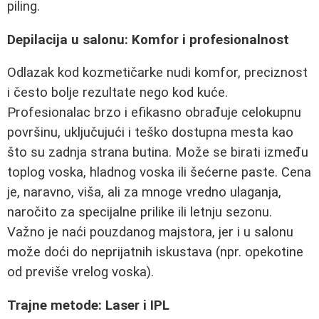
piling.
Depilacija u salonu: Komfor i profesionalnost
Odlazak kod kozmetičarke nudi komfor, preciznost
i često bolje rezultate nego kod kuće.
Profesionalac brzo i efikasno obrađuje celokupnu
površinu, uključujući i teško dostupna mesta kao
što su zadnja strana butina. Može se birati između
toplog voska, hladnog voska ili šećerne paste. Cena
je, naravno, viša, ali za mnoge vredno ulaganja,
naročito za specijalne prilike ili letnju sezonu.
Važno je naći pouzdanog majstora, jer i u salonu
može doći do neprijatnih iskustava (npr. opekotine
od previše vrelog voska).
Trajne metode: Laser i IPL