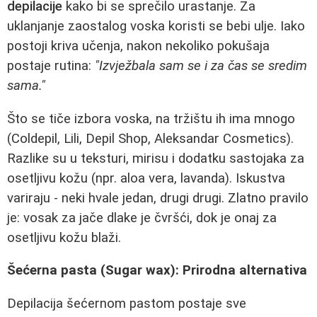
depilacije
kako bi se sprečilo urastanje. Za
uklanjanje zaostalog voska koristi se bebi ulje. Iako
postoji kriva učenja, nakon nekoliko pokušaja
postaje rutina:
"Izvježbala sam se i za čas se sredim
sama."
Što se tiče izbora voska, na tržištu ih ima mnogo
(Coldepil, Lili, Depil Shop, Aleksandar Cosmetics).
Razlike su u teksturi, mirisu i dodatku sastojaka za
osetljivu kožu (npr. aloa vera, lavanda). Iskustva
variraju - neki hvale jedan, drugi drugi. Zlatno pravilo
je: vosak za jače dlake je čvršći, dok je onaj za
osetljivu kožu blaži.
Šećerna pasta (Sugar wax): Prirodna alternativa
Depilacija šećernom pastom postaje sve