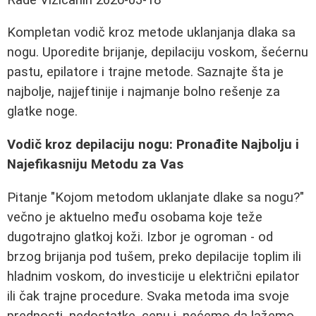
Kompletan vodič kroz metode uklanjanja dlaka sa
nogu. Uporedite brijanje, depilaciju voskom, šećernu
pastu, epilatore i trajne metode. Saznajte šta je
najbolje, najjeftinije i najmanje bolno rešenje za
glatke noge.
Vodič kroz depilaciju nogu: Pronađite Najbolju i
Najefikasniju Metodu za Vas
Pitanje "Kojom metodom uklanjate dlake sa nogu?"
večno je aktuelno među osobama koje teže
dugotrajno glatkoj koži. Izbor je ogroman - od
brzog brijanja pod tušem, preko depilacije toplim ili
hladnim voskom, do investicije u električni epilator
ili čak trajne procedure. Svaka metoda ima svoje
prednosti, nedostatke, cenu i, nećemo da lažemo,