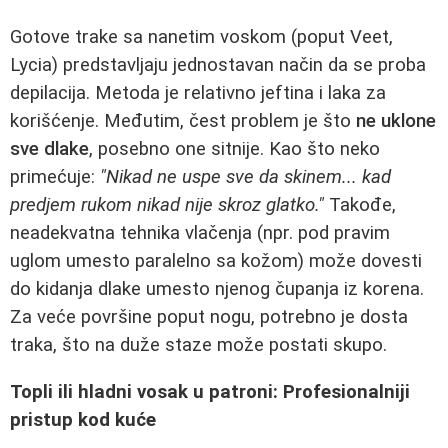
Gotove trake sa nanetim voskom (poput Veet,
Lycia) predstavljaju jednostavan način da se proba
depilacija. Metoda je relativno jeftina i laka za
korišćenje. Međutim, čest problem je što
ne uklone
sve dlake
, posebno one sitnije. Kao što neko
primećuje:
"Nikad ne uspe sve da skinem... kad
predjem rukom nikad nije skroz glatko."
Takođe,
neadekvatna tehnika vlačenja (npr. pod pravim
uglom umesto paralelno sa kožom) može dovesti
do kidanja dlake umesto njenog čupanja iz korena.
Za veće površine poput nogu, potrebno je dosta
traka, što na duže staze može postati skupo.
Topli ili hladni vosak u patroni: Profesionalniji
pristup kod kuće