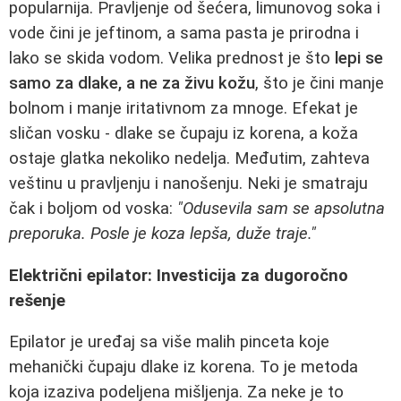
popularnija. Pravljenje od šećera, limunovog soka i
vode čini je jeftinom, a sama pasta je prirodna i
lako se skida vodom. Velika prednost je što
lepi se
samo za dlake, a ne za živu kožu
, što je čini manje
bolnom i manje iritativnom za mnoge. Efekat je
sličan vosku - dlake se čupaju iz korena, a koža
ostaje glatka nekoliko nedelja. Međutim, zahteva
veštinu u pravljenju i nanošenju. Neki je smatraju
čak i boljom od voska:
"Odusevila sam se apsolutna
preporuka. Posle je koza lepša, duže traje."
Električni epilator: Investicija za dugoročno
rešenje
Epilator je uređaj sa više malih pinceta koje
mehanički čupaju dlake iz korena. To je metoda
koja izaziva podeljena mišljenja. Za neke je to