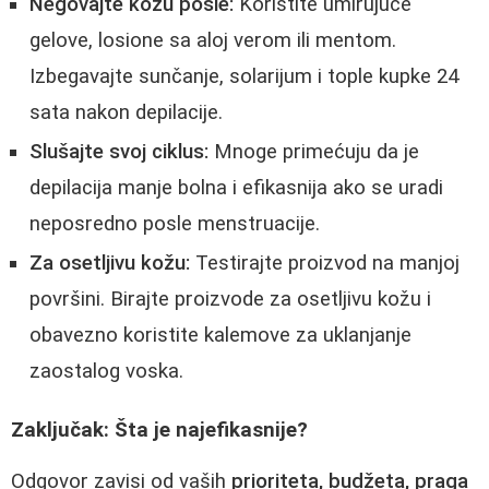
Negovajte kožu posle:
Koristite umirujuće
gelove, losione sa aloj verom ili mentom.
Izbegavajte sunčanje, solarijum i tople kupke 24
sata nakon depilacije.
Slušajte svoj ciklus:
Mnoge primećuju da je
depilacija manje bolna i efikasnija ako se uradi
neposredno posle menstruacije.
Za osetljivu kožu:
Testirajte proizvod na manjoj
površini. Birajte proizvode za osetljivu kožu i
obavezno koristite kalemove za uklanjanje
zaostalog voska.
Zaključak: Šta je najefikasnije?
Odgovor zavisi od vaših
prioriteta, budžeta, praga