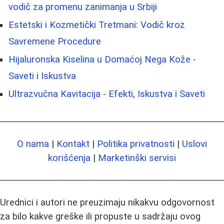
vodič za promenu zanimanja u Srbiji
Estetski i Kozmetički Tretmani: Vodič kroz
Savremene Procedure
Hijaluronska Kiselina u Domaćoj Nega Kože -
Saveti i Iskustva
Ultrazvučna Kavitacija - Efekti, Iskustva i Saveti
O nama
|
Kontakt
|
Politika privatnosti
|
Uslovi
korišćenja
|
Marketinški servisi
Urednici i autori ne preuzimaju nikakvu odgovornost
za bilo kakve greške ili propuste u sadržaju ovog