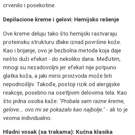
crvenilo i posekotine.
Depilacione kreme i gelovi: Hemijsko rešenje
Ove kreme deluju tako što hemijski rastvaraju
proteinsku strukturu dlake iznad površine kože.
Kao i brijanje, ovo je bezbolna metoda koja daje
nešto duži efekat - do nekoliko dana. Međutim,
mnogi su nezadovoljni jer efekat nije potpuno
glatka koža, a jaki miris proizvoda može biti
nepodnošljiv. Takođe, postoji rizik od alergijske
reakcije, posebno na osetljivim delovima tela. Kao
što jedna osoba kaže:
"Probala sam razne kreme,
gelove... ovo mi se pokazalo kao najbolje."
- ali to je
veoma individualno.
Hladni vosak (sa trakama): Kućna klasika