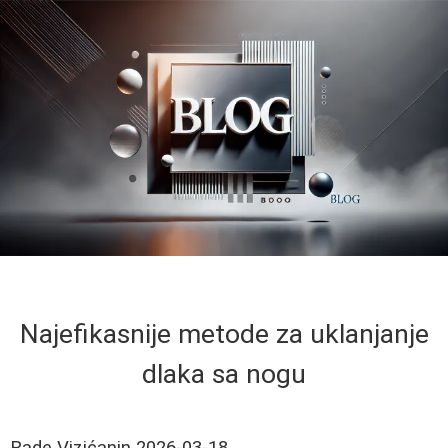
Najefikasnije metode za uklanjanje
dlaka sa nogu
Rade Vizićanin
2026-03-18