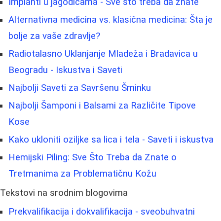
Implanti u jagodicama - Sve što treba da znate
Alternativna medicina vs. klasična medicina: Šta je
bolje za vaše zdravlje?
Radiotalasno Uklanjanje Mladeža i Bradavica u
Beogradu - Iskustva i Saveti
Najbolji Saveti za Savršenu Šminku
Najbolji Šamponi i Balsami za Različite Tipove
Kose
Kako ukloniti oziljke sa lica i tela - Saveti i iskustva
Hemijski Piling: Sve Što Treba da Znate o
Tretmanima za Problematičnu Kožu
Tekstovi na srodnim blogovima
Prekvalifikacija i dokvalifikacija - sveobuhvatni