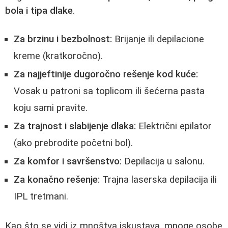
bola i tipa dlake
.
Za brzinu i bezbolnost:
Brijanje ili depilacione
kreme (kratkoročno).
Za najjeftinije dugoročno rešenje kod kuće:
Vosak u patroni sa toplicom ili šećerna pasta
koju sami pravite.
Za trajnost i slabijenje dlaka:
Električni epilator
(ako prebrodite početni bol).
Za komfor i savršenstvo:
Depilacija u salonu.
Za konačno rešenje:
Trajna laserska depilacija ili
IPL tretmani.
Kao što se vidi iz mnoštva iskustava, mnoge osobe