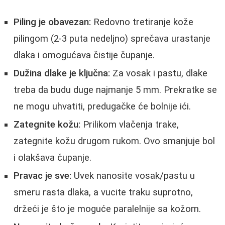
Piling je obavezan:
Redovno tretiranje kože
pilingom (2-3 puta nedeljno) sprečava urastanje
dlaka i omogućava čistije čupanje.
Dužina dlake je ključna:
Za vosak i pastu, dlake
treba da budu duge najmanje 5 mm. Prekratke se
ne mogu uhvatiti, predugačke će bolnije ići.
Zategnite kožu:
Prilikom vlačenja trake,
zategnite kožu drugom rukom. Ovo smanjuje bol
i olakšava čupanje.
Pravac je sve:
Uvek nanosite vosak/pastu u
smeru rasta dlaka, a vucite traku suprotno,
držeći je što je moguće paralelnije sa kožom.