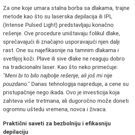
Za one koje umara stalna borba sa dlakama, trajne
metode kao što su laserska depilacija ili IPL
(Intense Pulsed Light) predstavljaju konačno
rešenje. Ove procedure uništavaju folikul dlake,
sprečavajući ili značajno usporavajući njen dalji
rast. One su najefikasnije na tamnim dlakama i
svetlijoj koži. Plave ili sive dlake ne reaguju dobro
na tradicionalni laser. Kao što neko primećuje:
"Meni bi to bilo najbolje rešenje, ali još mi nije
pouzdano."
Danas tehnologija napreduje, a cene su
pristupačnije nego ikada. Ovo je investicija koja
zahteva više tretmana, ali dugoročno može doneti
ogromnu uštedu vremena, novca i živaca.
Praktični saveti za bezbolniju i efikasniju
depilaciju