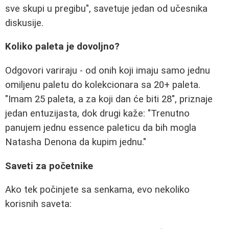
sve skupi u pregibu", savetuje jedan od učesnika
diskusije.
Koliko paleta je dovoljno?
Odgovori variraju - od onih koji imaju samo jednu
omiljenu paletu do kolekcionara sa 20+ paleta.
"Imam 25 paleta, a za koji dan će biti 28", priznaje
jedan entuzijasta, dok drugi kaže: "Trenutno
panujem jednu essence paleticu da bih mogla
Natasha Denona da kupim jednu."
Saveti za početnike
Ako tek počinjete sa senkama, evo nekoliko
korisnih saveta: