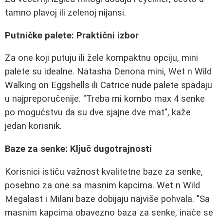
tamno plavoj ili zelenoj nijansi.
Putničke palete: Praktični izbor
Za one koji putuju ili žele kompaktnu opciju, mini
palete su idealne. Natasha Denona mini, Wet n Wild
Walking on Eggshells ili Catrice nude palete spadaju
u najpreporučenije. "Treba mi kombo max 4 senke
po mogućstvu da su dve sjajne dve mat", kaže
jedan korisnik.
Baze za senke: Ključ dugotrajnosti
Korisnici ističu važnost kvalitetne baze za senke,
posebno za one sa masnim kapcima. Wet n Wild
Megalast i Milani baze dobijaju najviše pohvala. "Sa
masnim kapcima obavezno baza za senke, inače se