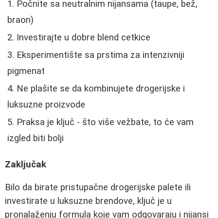
Počnite sa neutralnim nijansama (taupe, bež,
braon)
Investirajte u dobre blend cetkice
Eksperimentište sa prstima za intenzivniji
pigmenat
Ne plašite se da kombinujete drogerijske i
luksuzne proizvode
Praksa je ključ - što više vežbate, to će vam
izgled biti bolji
Zaključak
Bilo da birate pristupačne drogerijske palete ili
investirate u luksuzne brendove, ključ je u
pronalaženju formula koje vam odgovaraju i nijansi