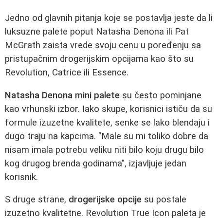
Jedno od glavnih pitanja koje se postavlja jeste da li
luksuzne palete poput Natasha Denona ili Pat
McGrath zaista vrede svoju cenu u poređenju sa
pristupačnim drogerijskim opcijama kao što su
Revolution, Catrice ili Essence.
Natasha Denona mini palete
su često pominjane
kao vrhunski izbor. Iako skupe, korisnici ističu da su
formule izuzetne kvalitete, senke se lako blendaju i
dugo traju na kapcima. "Male su mi toliko dobre da
nisam imala potrebu veliku niti bilo koju drugu bilo
kog drugog brenda godinama", izjavljuje jedan
korisnik.
S druge strane,
drogerijske opcije
su postale
izuzetno kvalitetne. Revolution True Icon paleta je