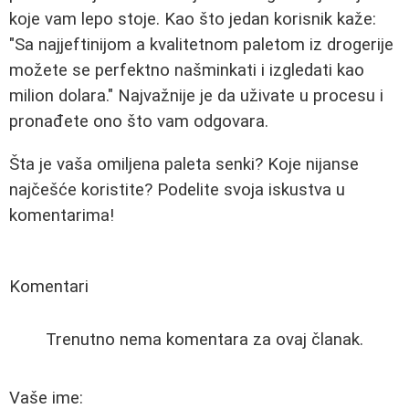
koje vam lepo stoje. Kao što jedan korisnik kaže:
"Sa najjeftinijom a kvalitetnom paletom iz drogerije
možete se perfektno našminkati i izgledati kao
milion dolara." Najvažnije je da uživate u procesu i
pronađete ono što vam odgovara.
Šta je vaša omiljena paleta senki? Koje nijanse
najčešće koristite? Podelite svoja iskustva u
komentarima!
Komentari
Trenutno nema komentara za ovaj članak.
Vaše ime: