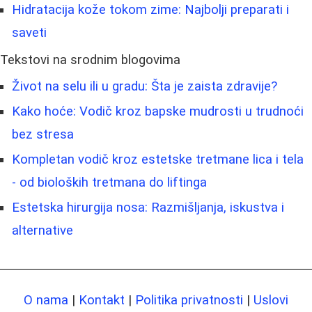
Hidratacija kože tokom zime: Najbolji preparati i
saveti
Tekstovi na srodnim blogovima
Život na selu ili u gradu: Šta je zaista zdravije?
Kako hoće: Vodič kroz bapske mudrosti u trudnoći
bez stresa
Kompletan vodič kroz estetske tretmane lica i tela
- od bioloških tretmana do liftinga
Estetska hirurgija nosa: Razmišljanja, iskustva i
alternative
O nama
|
Kontakt
|
Politika privatnosti
|
Uslovi