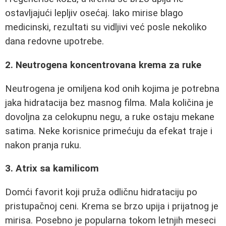
ostavljajući lepljiv osećaj. Iako mirise blago
medicinski, rezultati su vidljivi već posle nekoliko
dana redovne upotrebe.
2. Neutrogena koncentrovana krema za ruke
Neutrogena je omiljena kod onih kojima je potrebna
jaka hidratacija bez masnog filma. Mala količina je
dovoljna za celokupnu negu, a ruke ostaju mekane
satima. Neke korisnice primećuju da efekat traje i
nakon pranja ruku.
3. Atrix sa kamilicom
Domći favorit koji pruža odličnu hidrataciju po
pristupačnoj ceni. Krema se brzo upija i prijatnog je
mirisa. Posebno je popularna tokom letnjih meseci