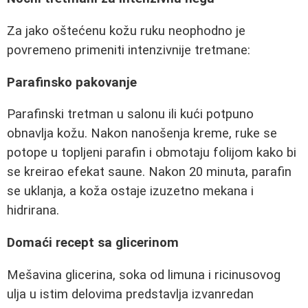
Za jako oštećenu kožu ruku neophodno je
povremeno primeniti intenzivnije tretmane:
Parafinsko pakovanje
Parafinski tretman u salonu ili kući potpuno
obnavlja kožu. Nakon nanošenja kreme, ruke se
potope u topljeni parafin i obmotaju folijom kako bi
se kreirao efekat saune. Nakon 20 minuta, parafin
se uklanja, a koža ostaje izuzetno mekana i
hidrirana.
Domaći recept sa glicerinom
Mešavina glicerina, soka od limuna i ricinusovog
ulja u istim delovima predstavlja izvanredan