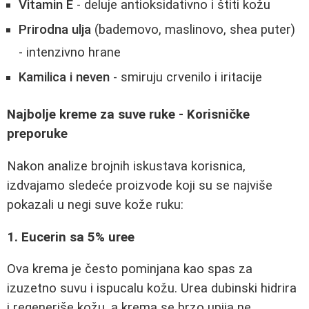
Vitamin E
- deluje antioksidativno i štiti kožu
Prirodna ulja
(bademovo, maslinovo, shea puter)
- intenzivno hrane
Kamilica i neven
- smiruju crvenilo i iritacije
Najbolje kreme za suve ruke - Korisničke
preporuke
Nakon analize brojnih iskustava korisnica,
izdvajamo sledeće proizvode koji su se najviše
pokazali u negi suve kože ruku:
1. Eucerin sa 5% uree
Ova krema je često pominjana kao spas za
izuzetno suvu i ispucalu kožu. Urea dubinski hidrira
i regeneriše kožu, a krema se brzo upija ne