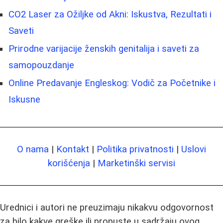
CO2 Laser za Ožiljke od Akni: Iskustva, Rezultati i
Saveti
Prirodne varijacije ženskih genitalija i saveti za
samopouzdanje
Online Predavanje Engleskog: Vodič za Početnike i
Iskusne
O nama
|
Kontakt
|
Politika privatnosti
|
Uslovi
korišćenja
|
Marketinški servisi
Urednici i autori ne preuzimaju nikakvu odgovornost
za bilo kakve greške ili propuste u sadržaju ovog