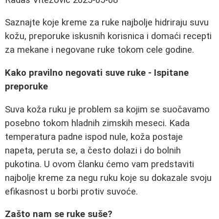
Saznajte koje kreme za ruke najbolje hidriraju suvu
kožu, preporuke iskusnih korisnica i domaći recepti
za mekane i negovane ruke tokom cele godine.
Kako pravilno negovati suve ruke - Ispitane
preporuke
Suva koža ruku je problem sa kojim se suočavamo
posebno tokom hladnih zimskih meseci. Kada
temperatura padne ispod nule, koža postaje
napeta, peruta se, a često dolazi i do bolnih
pukotina. U ovom članku ćemo vam predstaviti
najbolje kreme za negu ruku koje su dokazale svoju
efikasnost u borbi protiv suvoće.
Zašto nam se ruke suše?