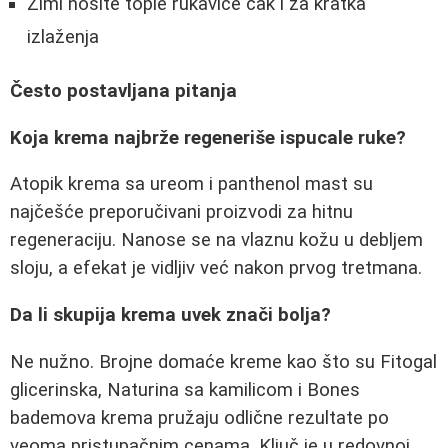
Zimi nosite tople rukavice čak i za kratka
izlaženja
Često postavljana pitanja
Koja krema najbrže regeneriše ispucale ruke?
Atopik krema sa ureom i panthenol mast su
najčešće preporučivani proizvodi za hitnu
regeneraciju. Nanose se na vlaznu kožu u debljem
sloju, a efekat je vidljiv već nakon prvog tretmana.
Da li skupija krema uvek znači bolja?
Ne nužno. Brojne domaće kreme kao što su Fitogal
glicerinska, Naturina sa kamilicom i Bones
bademova krema pružaju odlične rezultate po
veoma pristupačnim cenama. Ključ je u redovnoj