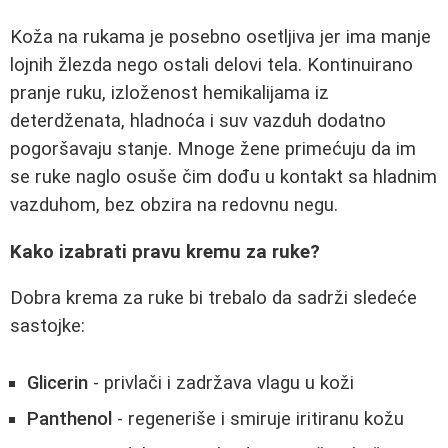
Koža na rukama je posebno osetljiva jer ima manje
lojnih žlezda nego ostali delovi tela. Kontinuirano
pranje ruku, izloženost hemikalijama iz
deterdženata, hladnoća i suv vazduh dodatno
pogoršavaju stanje. Mnoge žene primećuju da im
se ruke naglo osuše čim dođu u kontakt sa hladnim
vazduhom, bez obzira na redovnu negu.
Kako izabrati pravu kremu za ruke?
Dobra krema za ruke bi trebalo da sadrži sledeće
sastojke:
Glicerin
- privlači i zadržava vlagu u koži
Panthenol
- regeneriše i smiruje iritiranu kožu