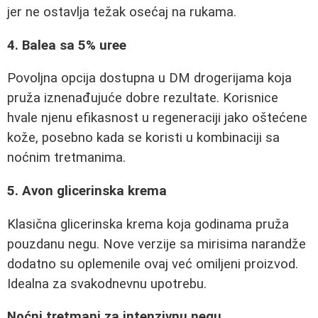
jer ne ostavlja težak osećaj na rukama.
4. Balea sa 5% uree
Povoljna opcija dostupna u DM drogerijama koja
pruža iznenađujuće dobre rezultate. Korisnice
hvale njenu efikasnost u regeneraciji jako oštećene
kože, posebno kada se koristi u kombinaciji sa
noćnim tretmanima.
5. Avon glicerinska krema
Klasična glicerinska krema koja godinama pruža
pouzdanu negu. Nove verzije sa mirisima narandže
dodatno su oplemenile ovaj već omiljeni proizvod.
Idealna za svakodnevnu upotrebu.
Noćni tretmani za intenzivnu negu