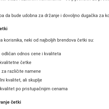
a da bude udobna za držanje i dovoljno dugačka za ko
etki
 korisnika, neki od najboljih brendova četki su:
 odličan odnos cene i kvaliteta
 kvalitetne četke
 za različite namene
i kvalitet, ali skuplje
kvalitet po pristupačnijim cenama
anje četki