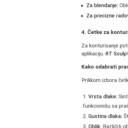
Za blendanje:
Obl
Za precizne rado
4. Četke za kontur
Za konturisanje po
aplikaciju.
RT Sculp
Kako odabrati pra
Prilikom izbora četk
Vrsta dlake:
Sint
funkcionišu sa pra
Gustina dlaka:
Št
Oblik:
Različiti o