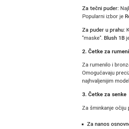
Za tečni puder:
Najb
Popularni izbor je
R
Za puder u prahu:
K
"maske".
Blush 1B
j
2. Četke za rumeni
Za rumenilo i bronz
Omogućavaju preciz
najhvaljenijim mode
3. Četke za senke
Za šminkanje očiju 
Za nanos osnovne