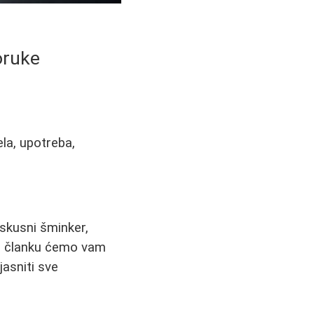
oruke
la, upotreba,
iskusni šminker,
om članku ćemo vam
jasniti sve