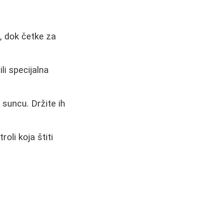
, dok četke za
i specijalna
suncu. Držite ih
oli koja štiti