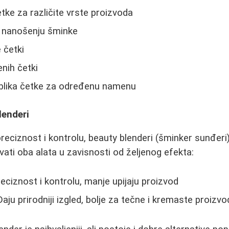
etke za različite vrste proizvoda
ri nanošenju šminke
 četki
nih četki
blika četke za određenu namenu
lenderi
eciznost i kontrolu, beauty blenderi (šminker sunđeri) d
vati oba alata u zavisnosti od željenog efekta:
eciznost i kontrolu, manje upijaju proizvod
aju prirodniji izgled, bolje za tečne i kremaste proizv