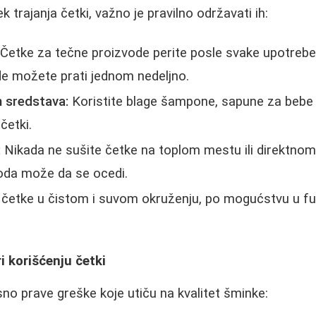
ek trajanja četki, važno je pravilno održavati ih:
Četke za tečne proizvode perite posle svake upotrebe
e možete prati jednom nedeljno.
h sredstava:
Koristite blage šampone, sapune za bebe il
četki.
:
Nikada ne sušite četke na toplom mestu ili direktnom 
oda može da se ocedi.
četke u čistom i suvom okruženju, po mogućstvu u futr
i korišćenju četki
o prave greške koje utiču na kvalitet šminke: