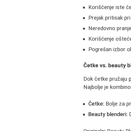
Korišćenje iste č
Prejak pritisak p
Neredovno pranje
Korišćenje ošteće
Pogrešan izbor o
Četke vs. beauty b
Dok četke pružaju pr
Najbolje je kombino
Četke:
Bolje za pr
Beauty blenderi:
D