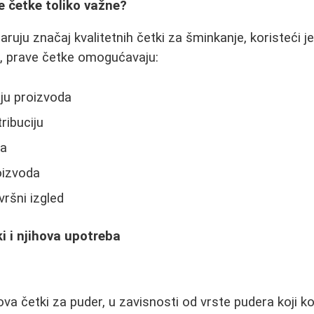
e četke toliko važne?
u značaj kvalitetnih četki za šminkanje, koristeći jeft
, prave četke omogućavaju:
iju proizvoda
ribuciju
ja
oizvoda
vršni izgled
i i njihova upotreba
ova četki za puder, u zavisnosti od vrste pudera koji kor