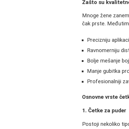
Zašto su kvalitetn
Mnoge žene zanemaruj
čak prste. Međutim
Precizniju aplikac
Ravnomerniju dist
Bolje mešanje bo
Manje gubitka pr
Profesionalniji za
Osnovne vrste četk
1. Četke za puder
Postoji nekoliko tip