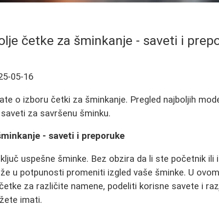
olje četke za šminkanje - saveti i prep
25-05-16
ate o izboru četki za šminkanje. Pregled najboljih mode
i saveti za savršenu šminku.
šminkanje - saveti i preporuke
ključ uspešne šminke. Bez obzira da li ste početnik ili 
može u potpunosti promeniti izgled vaše šminke. U ov
 četke za različite namene, podeliti korisne savete i raz
ete imati.