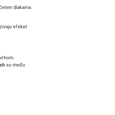
ečenim dlakama.
zivaju efekat
 vrhom.
ush
su među