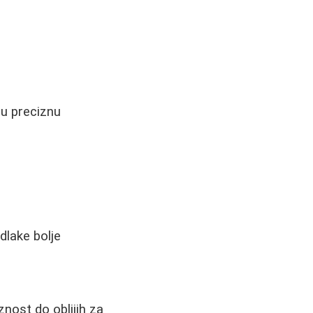
ju preciznu
dlake bolje
znost do oblijih za