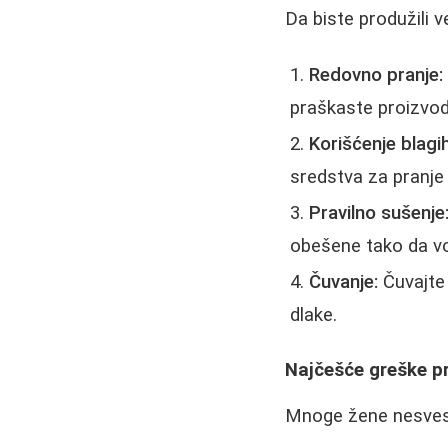
Da biste produžili v
Redovno pranje:
praškaste proizvod
Korišćenje blagi
sredstva za pranje 
Pravilno sušenje
obešene tako da v
Čuvanje:
Čuvajte 
dlake.
Najčešće greške pr
Mnoge žene nesvesn