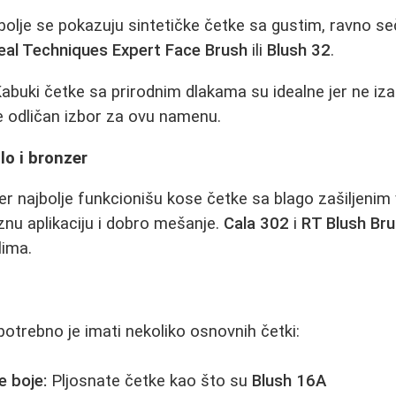
olje se pokazuju sintetičke četke sa gustim, ravno s
eal Techniques Expert Face Brush
ili
Blush 32
.
abuki četke sa prirodnim dlakama su idealne jer ne iza
e odličan izbor za ovu namenu.
lo i bronzer
er najbolje funkcionišu kose četke sa blago zašiljenim
nu aplikaciju i dobro mešanje.
Cala 302
i
RT Blush Br
lima.
potrebno je imati nekoliko osnovnih četki:
 boje:
Pljosnate četke kao što su
Blush 16A