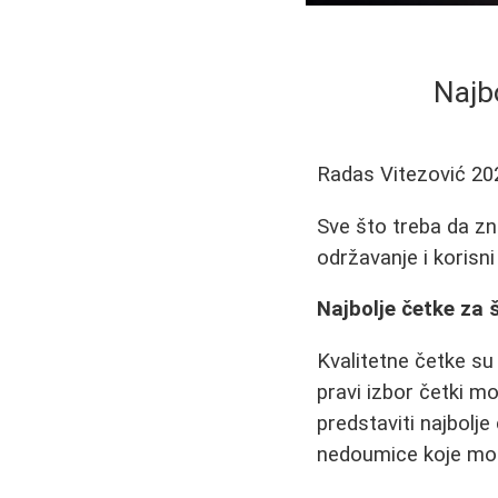
Najb
Radas Vitezović
20
Sve što treba da zn
održavanje i korisn
Najbolje četke za 
Kvalitetne četke su 
pravi izbor četki 
predstaviti najbolje
nedoumice koje mož