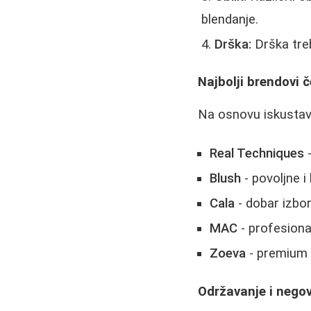
blendanje.
Drška:
Drška treb
Najbolji brendovi č
Na osnovu iskustava
Real Techniques
-
Blush
- povoljne i
Cala
- dobar izbor
MAC
- profesionaln
Zoeva
- premium 
Održavanje i negov