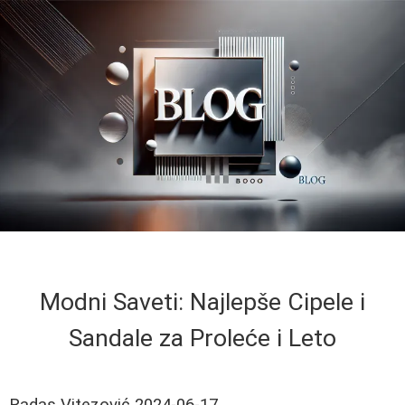
Modni Saveti: Najlepše Cipele i
Sandale za Proleće i Leto
Radas Vitezović
2024-06-17