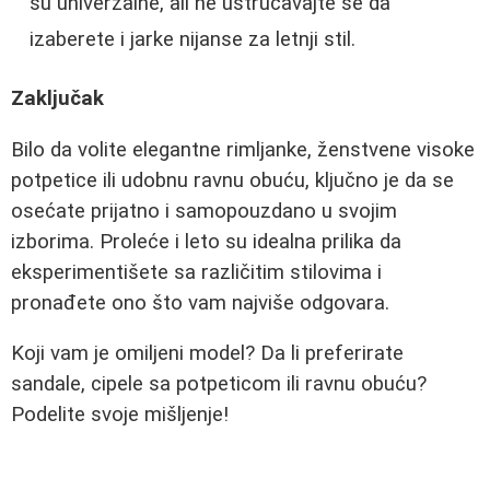
su univerzalne, ali ne ustručavajte se da
izaberete i jarke nijanse za letnji stil.
Zaključak
Bilo da volite elegantne rimljanke, ženstvene visoke
potpetice ili udobnu ravnu obuću, ključno je da se
osećate prijatno i samopouzdano u svojim
izborima. Proleće i leto su idealna prilika da
eksperimentišete sa različitim stilovima i
pronađete ono što vam najviše odgovara.
Koji vam je omiljeni model? Da li preferirate
sandale, cipele sa potpeticom ili ravnu obuću?
Podelite svoje mišljenje!