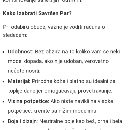
Kako Izabrati Savršen Par?
Pri odabiru obuće, važno je voditi računa o
sledećem:
Udobnost:
Bez obzira na to koliko vam se neki
model dopada, ako nije udoban, verovatno
nećete nositi.
Materijal:
Prirodne kože i platno su idealni za
toplije dane jer omogućavaju provetravanje.
Visina potpetice:
Ako niste navikli na visoke
potpetice, krenite sa nižim modelima.
Boja i dizajn:
Neutralne boje kao bež, crna i bela