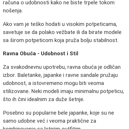
računa o udobnosti kako ne biste trpele tokom
nošenja.
Ako vam je teško hodati u visokim potpeticama,
savetuje se da polako vežbate ili da birate modele
sa širom potpeticom koja pruža bolju stabilnost.
Ravna Obuća - Udobnost i Stil
Za svakodnevnu upotrebu, ravna obuća je odličan
izbor. Baletanke, japanke i ravne sandale pružaju
udobnost, a istovremeno mogu biti veoma
stilizovane. Neki modeli imaju minimalnu potpeticu,
što ih čini idealnim za duže šetnje.
Posebno su popularne bele japanke, koje su ne
samo udobne već i veoma praktične za
kombinovanje sa letnjim outfitim.