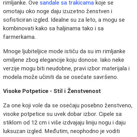
rimljanke. Ove
sandale sa trakicama
koje se
omotaju oko noge daju izuzetno ženstven i
sofisticiran izgled. Idealne su za leto, a mogu se
kombinovati kako sa haljinama tako i sa
farmerkama.
Mnoge ljubiteljice mode ističu da su im rimljanke
omiljene zbog elegancije koju donose. Iako neke
verzije mogu biti neudobne, pravi izbor materijala i
modela može učiniti da se osećate savršeno.
Visoke Potpetice - Stil i Ženstvenost
Za one koji vole da se osećaju posebno ženstveno,
visoke potpetice su uvek dobar izbor. Cipele sa
stiklom od 12 cm i više izdvajaju liniju nogu i daju
luksuzan izgled. Međutim, neophodno je voditi