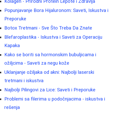
Kolagen - Prirodni Protein Lepote i Zdravlja
Popunjavanje Bora Hijaluronom: Saveti, Iskustva i
Preporuke
Botox Tretmani - Sve Što Treba Da Znate
Blefaroplastika - Iskustva i Saveti za Operaciju
Kapaka
Kako se boriti sa hormonskim bubuljicama i
ožiljcima - Saveti za negu kože
Uklanjanje ožiljaka od akni: Najbolji laserski
tretmani i iskustva
Najbolji Pilingovi za Lice: Saveti i Preporuke
Problemi sa filerima u podočnjacima - iskustva i
rešenja