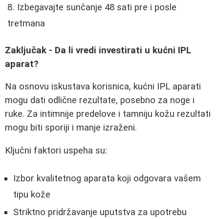
Izbegavajte sunčanje 48 sati pre i posle
tretmana
Zaključak - Da li vredi investirati u kućni IPL
aparat?
Na osnovu iskustava korisnica, kućni IPL aparati
mogu dati odlične rezultate, posebno za noge i
ruke. Za intimnije predelove i tamniju kožu rezultati
mogu biti sporiji i manje izraženi.
Ključni faktori uspeha su:
Izbor kvalitetnog aparata koji odgovara vašem
tipu kože
Striktno pridržavanje uputstva za upotrebu