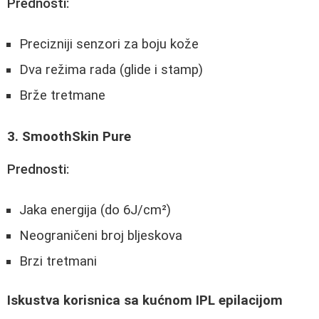
Prednosti:
Precizniji senzori za boju kože
Dva režima rada (glide i stamp)
Brže tretmane
3. SmoothSkin Pure
Prednosti:
Jaka energija (do 6J/cm²)
Neograničeni broj bljeskova
Brzi tretmani
Iskustva korisnica sa kućnom IPL epilacijom