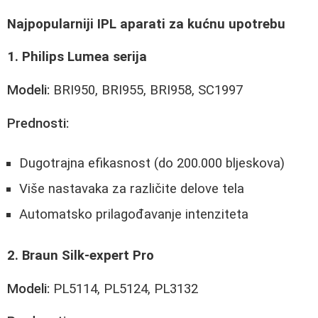
Najpopularniji IPL aparati za kućnu upotrebu
1. Philips Lumea serija
Modeli:
BRI950, BRI955, BRI958, SC1997
Prednosti:
Dugotrajna efikasnost (do 200.000 bljeskova)
Više nastavaka za različite delove tela
Automatsko prilagođavanje intenziteta
2. Braun Silk-expert Pro
Modeli:
PL5114, PL5124, PL3132