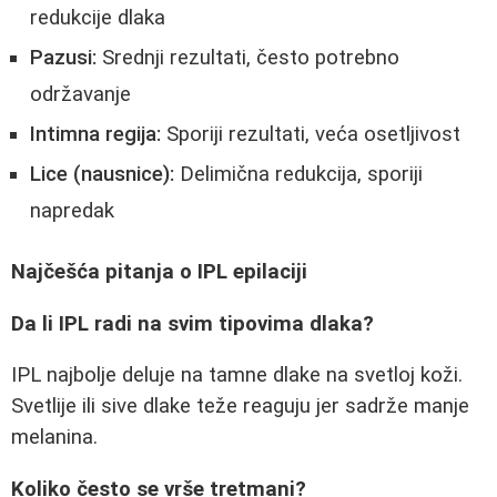
redukcije dlaka
Pazusi:
Srednji rezultati, često potrebno
održavanje
Intimna regija:
Sporiji rezultati, veća osetljivost
Lice (nausnice):
Delimična redukcija, sporiji
napredak
Najčešća pitanja o IPL epilaciji
Da li IPL radi na svim tipovima dlaka?
IPL najbolje deluje na tamne dlake na svetloj koži.
Svetlije ili sive dlake teže reaguju jer sadrže manje
melanina.
Koliko često se vrše tretmani?