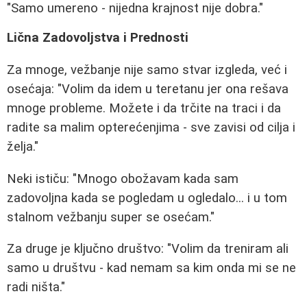
"Samo umereno - nijedna krajnost nije dobra."
Lična Zadovoljstva i Prednosti
Za mnoge, vežbanje nije samo stvar izgleda, već i
osećaja: "Volim da idem u teretanu jer ona rešava
mnoge probleme. Možete i da trčite na traci i da
radite sa malim opterećenjima - sve zavisi od cilja i
želja."
Neki ističu: "Mnogo obožavam kada sam
zadovoljna kada se pogledam u ogledalo... i u tom
stalnom vežbanju super se osećam."
Za druge je ključno društvo: "Volim da treniram ali
samo u društvu - kad nemam sa kim onda mi se ne
radi ništa."