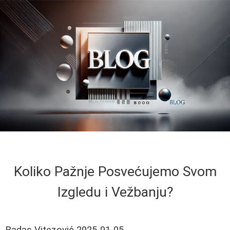
Koliko Pažnje Posvećujemo Svom
Izgledu i Vežbanju?
Radas Vitezović
2025-01-05