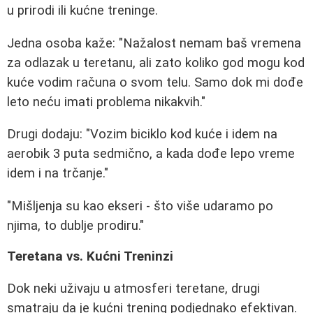
u prirodi ili kućne treninge.
Jedna osoba kaže: "Nažalost nemam baš vremena
za odlazak u teretanu, ali zato koliko god mogu kod
kuće vodim računa o svom telu. Samo dok mi dođe
leto neću imati problema nikakvih."
Drugi dodaju: "Vozim biciklo kod kuće i idem na
aerobik 3 puta sedmično, a kada dođe lepo vreme
idem i na trčanje."
"Mišljenja su kao ekseri - što više udaramo po
njima, to dublje prodiru."
Teretana vs. Kućni Treninzi
Dok neki uživaju u atmosferi teretane, drugi
smatraju da je kućni trening podjednako efektivan.