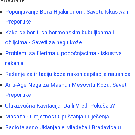
Pročitajte i...
Popunjavanje Bora Hijaluronom: Saveti, Iskustva i
Preporuke
Kako se boriti sa hormonskim bubuljicama i
ožiljcima - Saveti za negu kože
Problemi sa filerima u podočnjacima - iskustva i
rešenja
Rešenje za iritaciju kože nakon depilacije nausnica
Anti-Age Nega za Masnu i Mešovitu Kožu: Saveti i
Preporuke
Ultrazvučna Kavitacija: Da li Vredi Pokušati?
Masaža - Umjetnost Opuštanja i Liječenja
Radiotalasno Uklanjanje Mladeža i Bradavica u