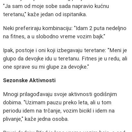
"Ja sam od moje sobe sada napravio kućnu
teretanu," kaže jedan od ispitanika.
Neki preferiraju kombinaciju: "Idam 2 puta nedeljno
na fitnes, a u slobodno vreme vozim bajk."
Ipak, postoje i oni koji izbegavaju teretane: "Meni je
glupo da devojke idu u teretanu. Fitnes je u redu, ali
one sprave su mi glupe za devojke."
Sezonske Aktivnosti
Mnogi prilagođavaju svoje aktivnosti godišnjim
dobima. "Uzimam pauzu preko leta, ali u tom
periodu idem na trčanje, vozim bicikl i idem na
plivanje," kaže jedna osoba.