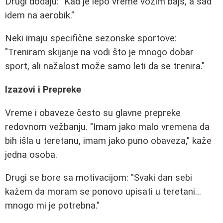
Drugi dodaju: "Kad je lepo vreme vozim bajs, a sad
idem na aerobik."
Neki imaju specifične sezonske sportove:
"Treniram skijanje na vodi što je mnogo dobar
sport, ali nažalost može samo leti da se trenira."
Izazovi i Prepreke
Vreme i obaveze često su glavne prepreke
redovnom vežbanju. "Imam jako malo vremena da
bih išla u teretanu, imam jako puno obaveza," kaže
jedna osoba.
Drugi se bore sa motivacijom: "Svaki dan sebi
kažem da moram se ponovo upisati u teretani...
mnogo mi je potrebna."