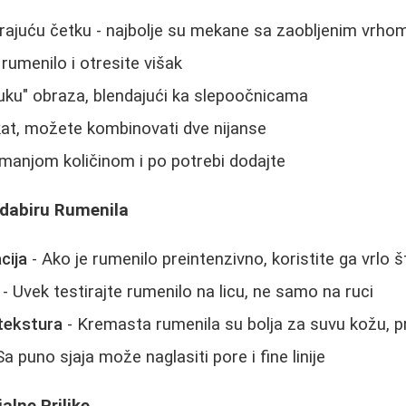
rajuću četku - najbolje su mekane sa zaobljenim vrho
rumenilo i otresite višak
uku" obraza, blendajući ka slepoočnicama
ekat, možete kombinovati dve nijanse
manjom količinom i po potrebi dodajte
Odabiru Rumenila
cija
- Ako je rumenilo preintenzivno, koristite ga vrlo š
- Uvek testirajte rumenilo na licu, ne samo na ruci
tekstura
- Kremasta rumenila su bolja za suvu kožu, 
Sa puno sjaja može naglasiti pore i fine linije