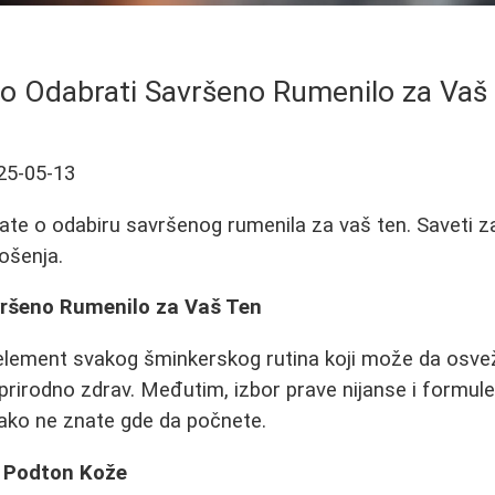
o Odabrati Savršeno Rumenilo za Vaš
25-05-13
ate o odabiru savršenog rumenila za vaš ten. Saveti za 
ošenja.
ršeno Rumenilo za Vaš Ten
 element svakog šminkerskog rutina koji može da osveži
d prirodno zdrav. Međutim, izbor prave nijanse i formul
ako ne znate gde da počnete.
j Podton Kože