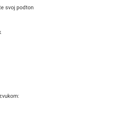
te svoj podton
k
izvukom: