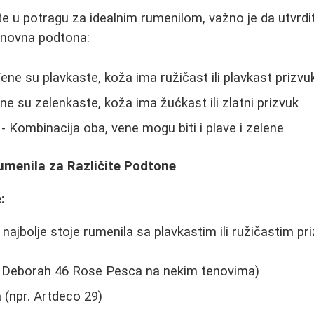
e u potragu za idealnim rumenilom, važno je da utvrdi
snovna podtona:
ene su plavkaste, koža ima ružičast ili plavkast prizvu
ne su zelenkaste, koža ima žućkast ili zlatni prizvuk
- Kombinacija oba, vene mogu biti i plave i zelene
umenila za Različite Podtone
:
ajbolje stoje rumenila sa plavkastim ili ružičastim pr
. Deborah 46 Rose Pesca na nekim tenovima)
a (npr. Artdeco 29)