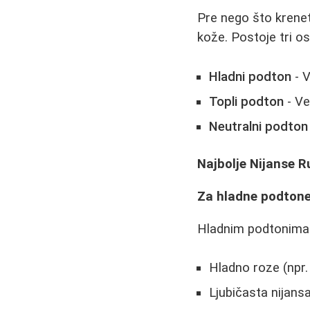
Pre nego što krenet
kože. Postoje tri o
Hladni podton
- V
Topli podton
- Ve
Neutralni podton
Najbolje Nijanse R
Za hladne podtone
Hladnim podtonima n
Hladno roze (npr
Ljubičasta nijans