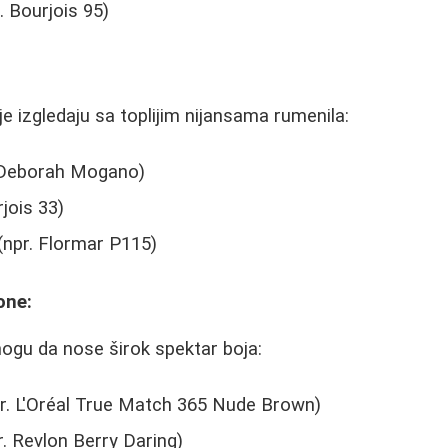
r. Bourjois 95)
je izgledaju sa toplijim nijansama rumenila:
 Deborah Mogano)
jois 33)
(npr. Flormar P115)
one:
ogu da nose širok spektar boja:
pr. L'Oréal True Match 365 Nude Brown)
. Revlon Berry Daring)