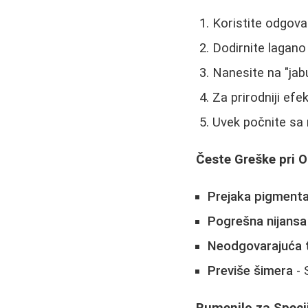
Koristite odgova
Dodirnite lagano 
Nanesite na "jab
Za prirodniji ef
Uvek počnite sa 
Česte Greške pri 
Prejaka pigmenta
Pogrešna nijansa
Neodgovarajuća 
Previše šimera
- 