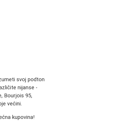
azumeti svoj podton
zličite nijanse -
, Bourjois 95,
je većini.
rećna kupovina!