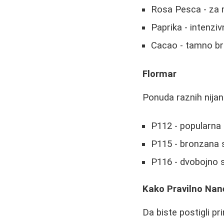
Rosa Pesca - za 
Paprika - intenzi
Cacao - tamno br
Flormar
Ponuda raznih nija
P112 - popularna 
P115 - bronzana 
P116 - dvobojno 
Kako Pravilno Nan
Da biste postigli pr