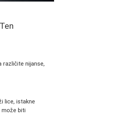
 Ten
različite nijanse,
 lice, istakne
e može biti