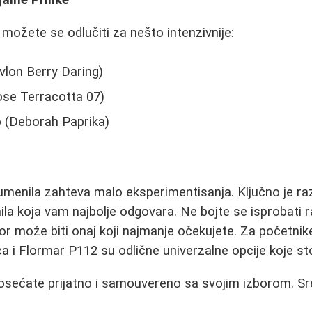
alne Prilike
možete se odlučiti za nešto intenzivnije:
lon Berry Daring)
ose Terracotta 07)
o (Deborah Paprika)
umenila zahteva malo eksperimentisanja. Ključno je r
la koja vam najbolje odgovara. Ne bojte se isprobati ra
or može biti onaj koji najmanje očekujete. Za početnike
i Flormar P112 su odlične univerzalne opcije koje sto
 osećate prijatno i samouvereno sa svojim izborom. S