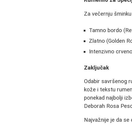
Rumenilo za Specij
Za večernju šminku 
Tamno bordo (Rev
Zlatno (Golden R
Intenzivno crven
Zaključak
Odabir savršenog r
kože i tekstu rumeni
ponekad najbolji izb
Deborah Rosa Pesca 
Najvažnije je da se