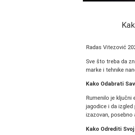
Kak
Radas Vitezović
20
Sve što treba da zn
marke i tehnike nan
Kako Odabrati Sav
Rumenilo je ključni
jagodice i da izgle
izazovan, posebno 
Kako Odrediti Svo