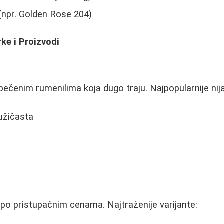
 (npr. Golden Rose 204)
ke i Proizvodi
ečenim rumenilima koja dugo traju. Najpopularnije nij
ružičasta
 po pristupačnim cenama. Najtraženije varijante: