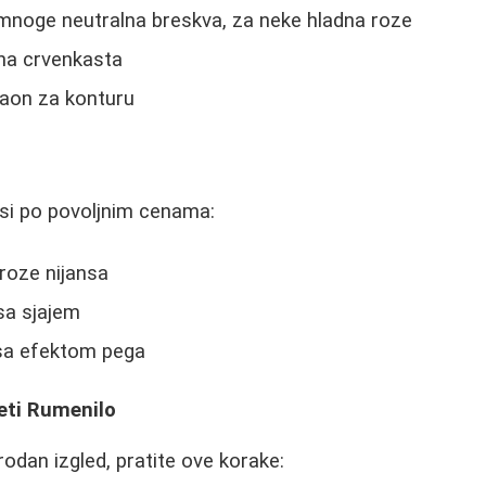
mnoge neutralna breskva, za neke hladna roze
vna crvenkasta
aon za konturu
nsi po povoljnim cenama:
roze nijansa
sa sjajem
sa efektom pega
eti Rumenilo
irodan izgled, pratite ove korake: