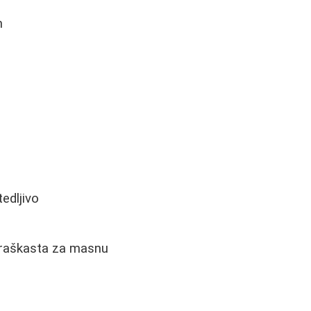
m
tedljivo
praškasta za masnu