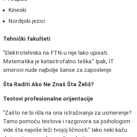
Kineski
Nordijski jezici
Tehnički fakulteti
"Elektrotehnika na FTN-u nije lako upisati.
Matematika je katastrofalno teška." Ipak, IT
smerovi nude najbolje šanse za zaposlenje.
Šta Raditi Ako Ne Znaš Šta Želiš?
Testovi profesionalne orijentacije
"Zašto ne bi išla na ona istraživanja za usmerenje?
Tamo pomoću testova i razgovora sa psihologom
vide šta najviše leži tvojoj ličnosti." Iako neki kažu