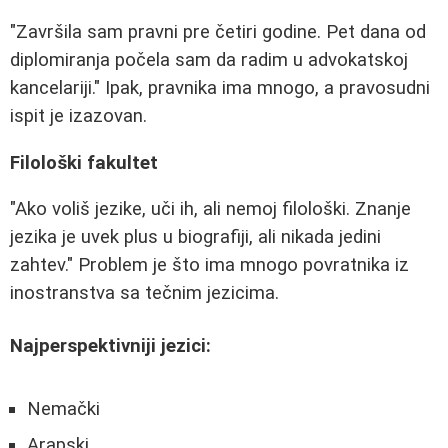
"Završila sam pravni pre četiri godine. Pet dana od
diplomiranja počela sam da radim u advokatskoj
kancelariji." Ipak, pravnika ima mnogo, a pravosudni
ispit je izazovan.
Filološki fakultet
"Ako voliš jezike, uči ih, ali nemoj filološki. Znanje
jezika je uvek plus u biografiji, ali nikada jedini
zahtev." Problem je što ima mnogo povratnika iz
inostranstva sa tečnim jezicima.
Najperspektivniji jezici:
Nemački
Arapski