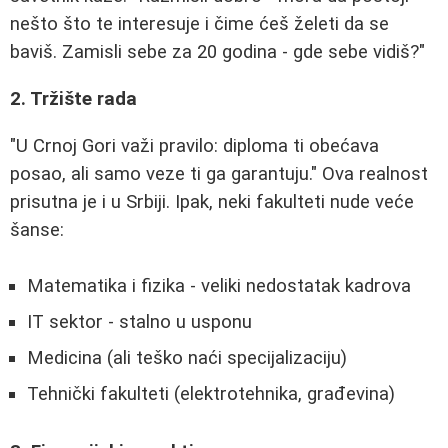
nešto što te interesuje i čime ćeš želeti da se
baviš. Zamisli sebe za 20 godina - gde sebe vidiš?"
2. Tržište rada
"U Crnoj Gori važi pravilo: diploma ti obećava
posao, ali samo veze ti ga garantuju." Ova realnost
prisutna je i u Srbiji. Ipak, neki fakulteti nude veće
šanse:
Matematika i fizika - veliki nedostatak kadrova
IT sektor - stalno u usponu
Medicina (ali teško naći specijalizaciju)
Tehnički fakulteti (elektrotehnika, građevina)