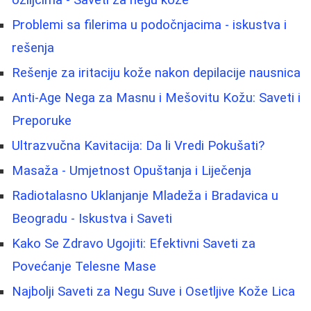
ožiljcima - Saveti za negu kože
Problemi sa filerima u podočnjacima - iskustva i
rešenja
Rešenje za iritaciju kože nakon depilacije nausnica
Anti-Age Nega za Masnu i Mešovitu Kožu: Saveti i
Preporuke
Ultrazvučna Kavitacija: Da li Vredi Pokušati?
Masaža - Umjetnost Opuštanja i Liječenja
Radiotalasno Uklanjanje Mladeža i Bradavica u
Beogradu - Iskustva i Saveti
Kako Se Zdravo Ugojiti: Efektivni Saveti za
Povećanje Telesne Mase
Najbolji Saveti za Negu Suve i Osetljive Kože Lica