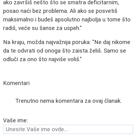
ako završiš nešto što se smatra deficitarnim,
posao naći bez problema. Ali ako se posvetiš
maksimalno i budeš apsolutno najbolja u tome što
radiš, veće su šanse za uspeh."
Na kraju, možda najvažnija poruka: "Ne daj nikome
da te odvrati od onoga što zaista želiš. Samo se
odluči za ono što najviše voliš."
Komentari
Trenutno nema komentara za ovaj članak.
Vaše ime: