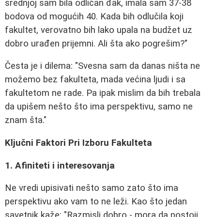
srednjoj sam bila odličan đak, imala sam 37-38
bodova od mogućih 40. Kada bih odlučila koji
fakultet, verovatno bih lako upala na budžet uz
dobro urađen prijemni. Ali šta ako pogrešim?"
Česta je i dilema: "Svesna sam da danas ništa ne
možemo bez fakulteta, mada većina ljudi i sa
fakultetom ne rade. Pa ipak mislim da bih trebala
da upišem nešto što ima perspektivu, samo ne
znam šta."
Ključni Faktori Pri Izboru Fakulteta
1. Afiniteti i interesovanja
Ne vredi upisivati nešto samo zato što ima
perspektivu ako vam to ne leži. Kao što jedan
savetnik kaže: "Razmisli dobro - mora da postoji