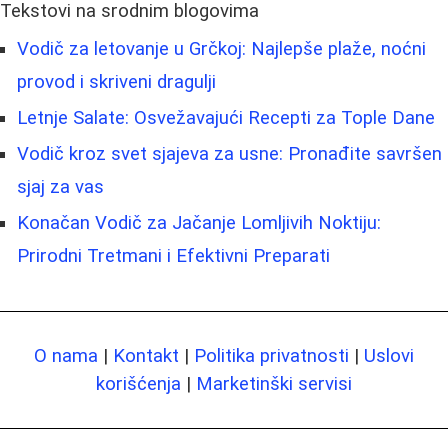
Tekstovi na srodnim blogovima
Vodič za letovanje u Grčkoj: Najlepše plaže, noćni
provod i skriveni dragulji
Letnje Salate: Osvežavajući Recepti za Tople Dane
Vodič kroz svet sjajeva za usne: Pronađite savršen
sjaj za vas
Konačan Vodič za Jačanje Lomljivih Noktiju:
Prirodni Tretmani i Efektivni Preparati
O nama
|
Kontakt
|
Politika privatnosti
|
Uslovi
korišćenja
|
Marketinški servisi