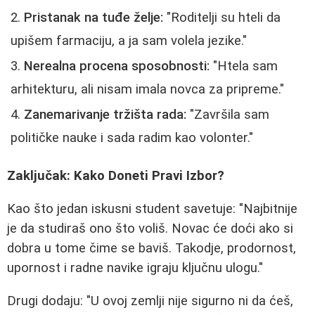
Pristanak na tuđe želje:
"Roditelji su hteli da
upišem farmaciju, a ja sam volela jezike."
Nerealna procena sposobnosti:
"Htela sam
arhitekturu, ali nisam imala novca za pripreme."
Zanemarivanje tržišta rada:
"Završila sam
političke nauke i sada radim kao volonter."
Zaključak: Kako Doneti Pravi Izbor?
Kao što jedan iskusni student savetuje: "Najbitnije
je da studiraš ono što voliš. Novac će doći ako si
dobra u tome čime se baviš. Takodje, prodornost,
upornost i radne navike igraju ključnu ulogu."
Drugi dodaju: "U ovoj zemlji nije sigurno ni da ćeš,