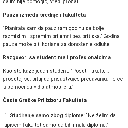
da im nije pomoglo, vredi probati.
Pauza između srednje i fakulteta
"Planirala sam da pauziram godinu da bolje
razmislim i spremim prijemni bez pritiska." Godina
pauze može biti korisna za donošenje odluke.
Razgovori sa studentima i profesionalcima
Kao što kaže jedan student: "Poseti fakultet,
prošetaj se, pitaj da prisustvuješ predavanju. To će
ti pomoći da vidiš atmosferu."
Česte Greške Pri Izboru Fakulteta
Studiranje samo zbog diplome:
"Ne želim da
upišem fakultet samo da bih imala diplomu."