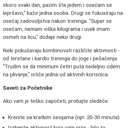
skoro svaki dan, pazim šta jedem i osećam se
lepršavo," kaže jedna osoba. Drugi se fokusiraju na
osećaj zadovoljstva nakon treninga. "Super se
osećam, nemam viška kilograma i uvek imam
osmeh na licu," dodaje neko drugi.
Neki pokušavaju kombinovati različite aktivnosti -
od teretane i kardio treninga do joge i pešačenja.
"Trudim se da minimum četiri puta nedeljno odem
na plivanje," ističe jedna od aktivnih korisnica.
Saveti za Početnike
Ako vam je teško započeti, probajte sledeće:
Krenite sa kratkim sesijama (npr. 20-30 minuta).
Izaberite aktivnost koja vam prija - bilo to