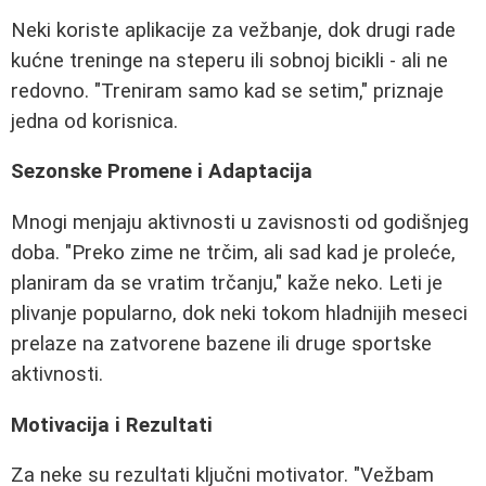
Neki koriste aplikacije za vežbanje, dok drugi rade
kućne treninge na steperu ili sobnoj bicikli - ali ne
redovno. "Treniram samo kad se setim," priznaje
jedna od korisnica.
Sezonske Promene i Adaptacija
Mnogi menjaju aktivnosti u zavisnosti od godišnjeg
doba. "Preko zime ne trčim, ali sad kad je proleće,
planiram da se vratim trčanju," kaže neko. Leti je
plivanje popularno, dok neki tokom hladnijih meseci
prelaze na zatvorene bazene ili druge sportske
aktivnosti.
Motivacija i Rezultati
Za neke su rezultati ključni motivator. "Vežbam