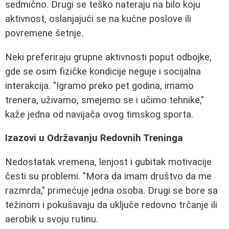
sedmično. Drugi se teško nateraju na bilo koju
aktivnost, oslanjajući se na kućne poslove ili
povremene šetnje.
Neki preferiraju grupne aktivnosti poput odbojke,
gde se osim fizičke kondicije neguje i socijalna
interakcija. "Igramo preko pet godina, imamo
trenera, uživamo, smejemo se i učimo tehnike,"
kaže jedna od navijača ovog timskog sporta.
Izazovi u Održavanju Redovnih Treninga
Nedostatak vremena, lenjost i gubitak motivacije
česti su problemi. "Mora da imam društvo da me
razmrda," primećuje jedna osoba. Drugi se bore sa
težinom i pokušavaju da uključe redovno trčanje ili
aerobik u svoju rutinu.