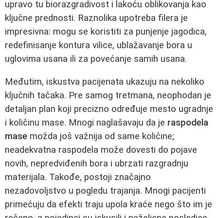
upravo tu biorazgradivost i lakoću oblikovanja kao
ključne prednosti. Raznolika upotreba filera je
impresivna: mogu se koristiti za punjenje jagodica,
redefinisanje kontura vilice, ublažavanje bora u
uglovima usana ili za povećanje samih usana.
Međutim, iskustva pacijenata ukazuju na nekoliko
ključnih tačaka. Pre samog tretmana, neophodan je
detaljan plan koji precizno određuje mesto ugradnje
i količinu mase. Mnogi naglašavaju da je
raspodela
mase
možda još važnija od same količine;
neadekvatna raspodela može dovesti do pojave
novih, nepredviđenih bora i ubrzati razgradnju
materijala. Takođe, postoji značajno
nezadovoljstvo u pogledu trajanja. Mnogi pacijenti
primećuju da efekti traju upola kraće nego što im je
rečeno, a pojedinci su iskusili i neželjene posledice