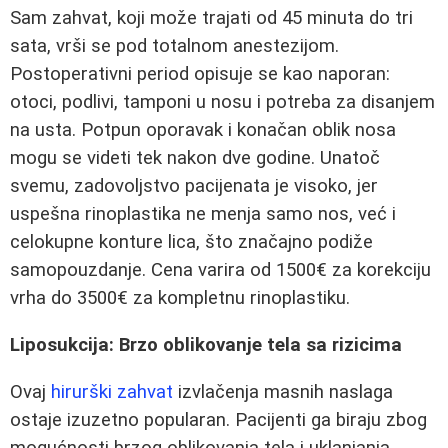
Sam zahvat, koji može trajati od 45 minuta do tri
sata, vrši se pod totalnom anestezijom.
Postoperativni period opisuje se kao naporan:
otoci, podlivi, tamponi u nosu i potreba za disanjem
na usta. Potpun oporavak i konačan oblik nosa
mogu se videti tek nakon dve godine. Unatoč
svemu, zadovoljstvo pacijenata je visoko, jer
uspešna rinoplastika ne menja samo nos, već i
celokupne konture lica, što značajno podiže
samopouzdanje. Cena varira od 1500€ za korekciju
vrha do 3500€ za kompletnu rinoplastiku.
Liposukcija: Brzo oblikovanje tela sa rizicima
Ovaj
hirurški zahvat
izvlačenja masnih naslaga
ostaje izuzetno popularan. Pacijenti ga biraju zbog
mogućnosti brzog oblikovanja tela i uklanjanja