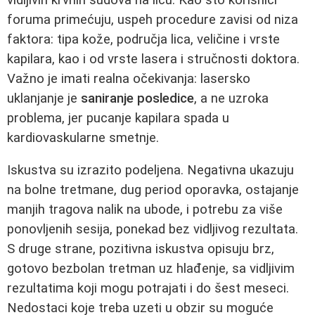
foruma primećuju, uspeh procedure zavisi od niza
faktora: tipa kože, područja lica, veličine i vrste
kapilara, kao i od vrste lasera i stručnosti doktora.
Važno je imati realna očekivanja: lasersko
uklanjanje je
saniranje posledice
, a ne uzroka
problema, jer pucanje kapilara spada u
kardiovaskularne smetnje.
Iskustva su izrazito podeljena. Negativna ukazuju
na bolne tretmane, dug period oporavka, ostajanje
manjih tragova nalik na ubode, i potrebu za više
ponovljenih sesija, ponekad bez vidljivog rezultata.
S druge strane, pozitivna iskustva opisuju brz,
gotovo bezbolan tretman uz hlađenje, sa vidljivim
rezultatima koji mogu potrajati i do šest meseci.
Nedostaci koje treba uzeti u obzir su moguće