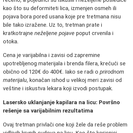
kao što su deformiteti lica, izmenjen osmeh ili
pojava bora pored usana koje pre tretmana nisu
bile tako izražene. Uz to, tretman prate i
kratkotrajne
neželjene pojave
poput crvenila i
otoka.
Cena je varijabilna i zavisi od zapremine
upotrebljenog materijala i brenda filera, krećući se
obično od 120€ do 400€. Iako se radi o
prirodnom
materijalu
, konačan ishod u velikoj meri zavisi od
veštine i iskustva lekara koji izvodi postupak.
Lasersko uklanjanje kapilara na licu: Površno
rešenje sa varijabilnim rezultatima
Ovaj tretman privlači one koji žele da reše problem
vidljivih krvnih sudova na licu. Kao što korisnici