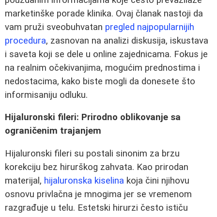
marketinške porade klinika. Ovaj članak nastoji da
vam pruži sveobuhvatan
pregled najpopularnijih
procedura
, zasnovan na analizi diskusija, iskustava
i saveta koji se dele u online zajednicama. Fokus je
na realnim očekivanjima, mogućim prednostima i
nedostacima, kako biste mogli da donesete što
informisaniju odluku.
Hijaluronski fileri: Prirodno oblikovanje sa
ograničenim trajanjem
Hijaluronski fileri su postali sinonim za brzu
korekciju bez hirurškog zahvata. Kao prirodan
materijal,
hijaluronska kiselina
koja čini njihovu
osnovu privlačna je mnogima jer se vremenom
razgrađuje u telu. Estetski hirurzi često ističu