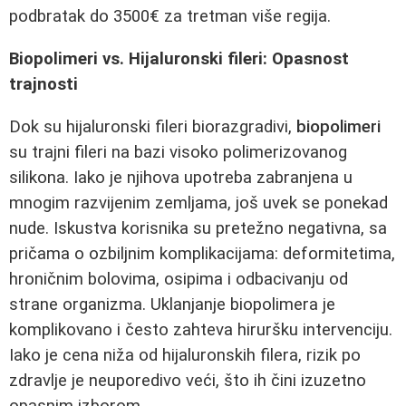
podbratak do 3500€ za tretman više regija.
Biopolimeri vs. Hijaluronski fileri: Opasnost
trajnosti
Dok su hijaluronski fileri biorazgradivi,
biopolimeri
su trajni fileri na bazi visoko polimerizovanog
silikona. Iako je njihova upotreba zabranjena u
mnogim razvijenim zemljama, još uvek se ponekad
nude. Iskustva korisnika su pretežno negativna, sa
pričama o ozbiljnim komplikacijama: deformitetima,
hroničnim bolovima, osipima i odbacivanju od
strane organizma. Uklanjanje biopolimera je
komplikovano i često zahteva hiruršku intervenciju.
Iako je cena niža od hijaluronskih filera, rizik po
zdravlje je neuporedivo veći, što ih čini izuzetno
opasnim izborom.