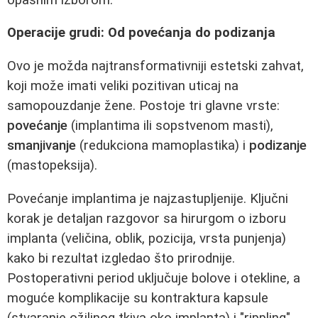
Operacije grudi: Od povećanja do podizanja
Ovo je možda najtransformativniji estetski zahvat,
koji može imati veliki pozitivan uticaj na
samopouzdanje žene. Postoje tri glavne vrste:
povećanje
(implantima ili sopstvenom masti),
smanjivanje
(redukciona mamoplastika) i
podizanje
(mastopeksija).
Povećanje implantima je najzastupljenije. Ključni
korak je detaljan razgovor sa hirurgom o izboru
implanta (veličina, oblik, pozicija, vrsta punjenja)
kako bi rezultat izgledao što prirodnije.
Postoperativni period uključuje bolove i otekline, a
moguće komplikacije su kontraktura kapsule
(stvaranje ožiljnog tkiva oko implanta) i "rippling"