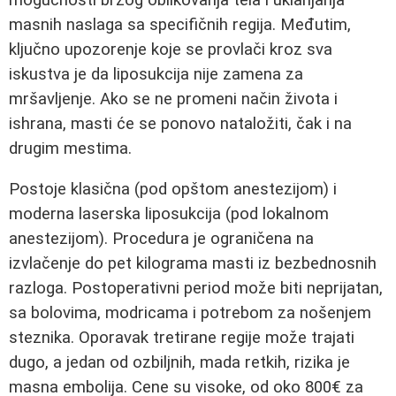
masnih naslaga sa specifičnih regija. Međutim,
ključno upozorenje koje se provlači kroz sva
iskustva je da liposukcija nije zamena za
mršavljenje. Ako se ne promeni način života i
ishrana, masti će se ponovo nataložiti, čak i na
drugim mestima.
Postoje klasična (pod opštom anestezijom) i
moderna laserska liposukcija (pod lokalnom
anestezijom). Procedura je ograničena na
izvlačenje do pet kilograma masti iz bezbednosnih
razloga. Postoperativni period može biti neprijatan,
sa bolovima, modricama i potrebom za nošenjem
steznika. Oporavak tretirane regije može trajati
dugo, a jedan od ozbiljnih, mada retkih, rizika je
masna embolija. Cene su visoke, od oko 800€ za