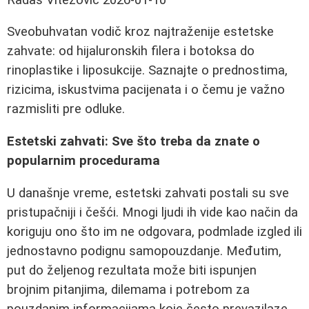
Sveobuhvatan vodič kroz najtraženije estetske
zahvate: od hijaluronskih filera i botoksa do
rinoplastike i liposukcije. Saznajte o prednostima,
rizicima, iskustvima pacijenata i o čemu je važno
razmisliti pre odluke.
Estetski zahvati: Sve što treba da znate o
popularnim procedurama
U današnje vreme, estetski zahvati postali su sve
pristupačniji i češći. Mnogi ljudi ih vide kao način da
koriguju ono što im ne odgovara, podmlade izgled ili
jednostavno podignu samopouzdanje. Međutim,
put do željenog rezultata može biti ispunjen
brojnim pitanjima, dilemama i potrebom za
pouzdanim informacijama koje često prevazilaze