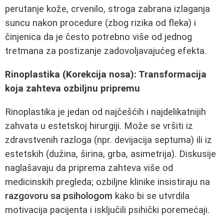
perutanje kože, crvenilo, stroga zabrana izlaganja
suncu nakon procedure (zbog rizika od fleka) i
činjenica da je često potrebno više od jednog
tretmana za postizanje zadovoljavajućeg efekta.
Rinoplastika (Korekcija nosa): Transformacija
koja zahteva ozbiljnu pripremu
Rinoplastika je jedan od najčešćih i najdelikatnijih
zahvata u estetskoj hirurgiji. Može se vršiti iz
zdravstvenih razloga (npr. devijacija septuma) ili iz
estetskih (dužina, širina, grba, asimetrija). Diskusije
naglašavaju da priprema zahteva više od
medicinskih pregleda; ozbiljne klinike insistiraju na
razgovoru sa psihologom
kako bi se utvrdila
motivacija pacijenta i isključili psihički poremećaji.