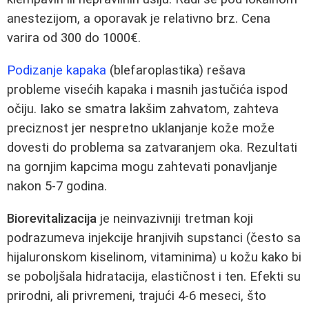
anestezijom, a oporavak je relativno brz. Cena
varira od 300 do 1000€.
Podizanje kapaka
(blefaroplastika) rešava
probleme visećih kapaka i masnih jastučića ispod
očiju. Iako se smatra lakšim zahvatom, zahteva
preciznost jer nespretno uklanjanje kože može
dovesti do problema sa zatvaranjem oka. Rezultati
na gornjim kapcima mogu zahtevati ponavljanje
nakon 5-7 godina.
Biorevitalizacija
je neinvazivniji tretman koji
podrazumeva injekcije hranjivih supstanci (često sa
hijaluronskom kiselinom, vitaminima) u kožu kako bi
se poboljšala hidratacija, elastičnost i ten. Efekti su
prirodni, ali privremeni, trajući 4-6 meseci, što