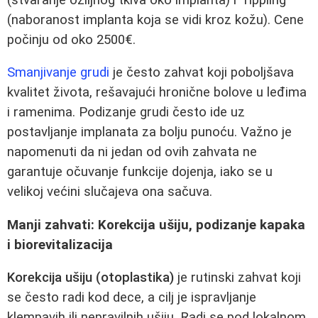
(naboranost implanta koja se vidi kroz kožu). Cene
počinju od oko 2500€.
Smanjivanje grudi
je često zahvat koji poboljšava
kvalitet života, rešavajući hronične bolove u leđima
i ramenima. Podizanje grudi često ide uz
postavljanje implanata za bolju punoću. Važno je
napomenuti da ni jedan od ovih zahvata ne
garantuje očuvanje funkcije dojenja, iako se u
velikoj većini slučajeva ona sačuva.
Manji zahvati: Korekcija ušiju, podizanje kapaka
i biorevitalizacija
Korekcija ušiju (otoplastika)
je rutinski zahvat koji
se često radi kod dece, a cilj je ispravljanje
klempavih ili nepravilnih ušiju. Radi se pod lokalnom