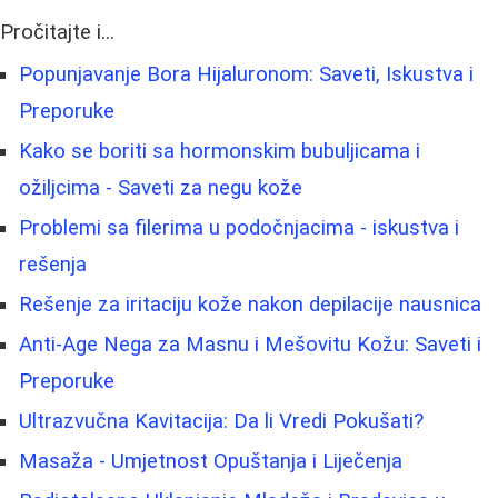
Pročitajte i...
Popunjavanje Bora Hijaluronom: Saveti, Iskustva i
Preporuke
Kako se boriti sa hormonskim bubuljicama i
ožiljcima - Saveti za negu kože
Problemi sa filerima u podočnjacima - iskustva i
rešenja
Rešenje za iritaciju kože nakon depilacije nausnica
Anti-Age Nega za Masnu i Mešovitu Kožu: Saveti i
Preporuke
Ultrazvučna Kavitacija: Da li Vredi Pokušati?
Masaža - Umjetnost Opuštanja i Liječenja