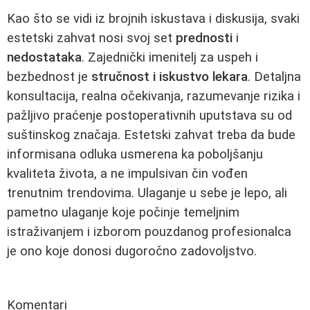
Kao što se vidi iz brojnih iskustava i diskusija, svaki
estetski zahvat nosi svoj set
prednosti
i
nedostataka
. Zajednički imenitelj za uspeh i
bezbednost je
stručnost i iskustvo lekara
. Detaljna
konsultacija, realna očekivanja, razumevanje rizika i
pažljivo praćenje postoperativnih uputstava su od
suštinskog značaja. Estetski zahvat treba da bude
informisana odluka usmerena ka poboljšanju
kvaliteta života, a ne impulsivan čin vođen
trenutnim trendovima. Ulaganje u sebe je lepo, ali
pametno ulaganje koje počinje temeljnim
istraživanjem i izborom pouzdanog profesionalca
je ono koje donosi dugoročno zadovoljstvo.
Komentari