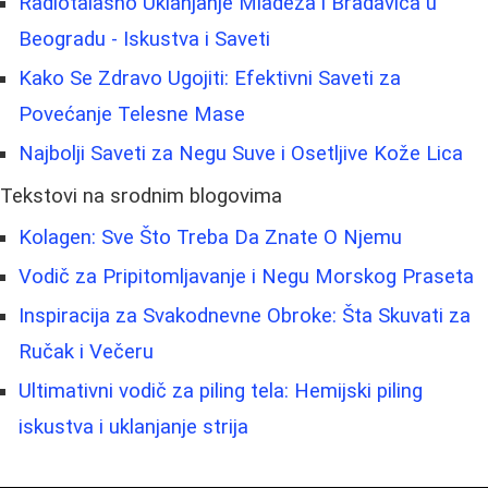
Radiotalasno Uklanjanje Mladeža i Bradavica u
Beogradu - Iskustva i Saveti
Kako Se Zdravo Ugojiti: Efektivni Saveti za
Povećanje Telesne Mase
Najbolji Saveti za Negu Suve i Osetljive Kože Lica
Tekstovi na srodnim blogovima
Kolagen: Sve Što Treba Da Znate O Njemu
Vodič za Pripitomljavanje i Negu Morskog Praseta
Inspiracija za Svakodnevne Obroke: Šta Skuvati za
Ručak i Večeru
Ultimativni vodič za piling tela: Hemijski piling
iskustva i uklanjanje strija