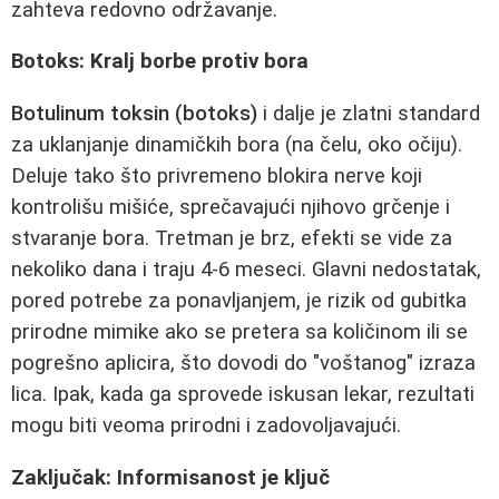
zahteva redovno održavanje.
Botoks: Kralj borbe protiv bora
Botulinum toksin (botoks)
i dalje je zlatni standard
za uklanjanje dinamičkih bora (na čelu, oko očiju).
Deluje tako što privremeno blokira nerve koji
kontrolišu mišiće, sprečavajući njihovo grčenje i
stvaranje bora. Tretman je brz, efekti se vide za
nekoliko dana i traju 4-6 meseci. Glavni nedostatak,
pored potrebe za ponavljanjem, je rizik od gubitka
prirodne mimike ako se pretera sa količinom ili se
pogrešno aplicira, što dovodi do "voštanog" izraza
lica. Ipak, kada ga sprovede iskusan lekar, rezultati
mogu biti veoma prirodni i zadovoljavajući.
Zaključak: Informisanost je ključ