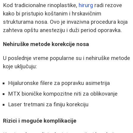
Kod tradicionalne rinoplastike,
hirurg
radi rezove
kako bi pristupio koštanim i hrskavičnim
strukturama nosa. Ovo je invazivna procedura koja
zahteva opštu anesteziju i duži period oporavka.
Nehiruške metode korekcije nosa
U poslednje vreme popularne su i nehiruške metode
koje uključuju:
Hijaluronske filere za popravku asimetrija
MTX bioničke kompozitne niti za oblikovanje
Laser tretmani za finiju korekciju
Rizici i moguće komplikacije