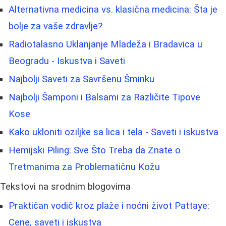
Alternativna medicina vs. klasična medicina: Šta je
bolje za vaše zdravlje?
Radiotalasno Uklanjanje Mladeža i Bradavica u
Beogradu - Iskustva i Saveti
Najbolji Saveti za Savršenu Šminku
Najbolji Šamponi i Balsami za Različite Tipove
Kose
Kako ukloniti oziljke sa lica i tela - Saveti i iskustva
Hemijski Piling: Sve Što Treba da Znate o
Tretmanima za Problematičnu Kožu
Tekstovi na srodnim blogovima
Praktičan vodič kroz plaže i noćni život Pattaye:
Cene, saveti i iskustva