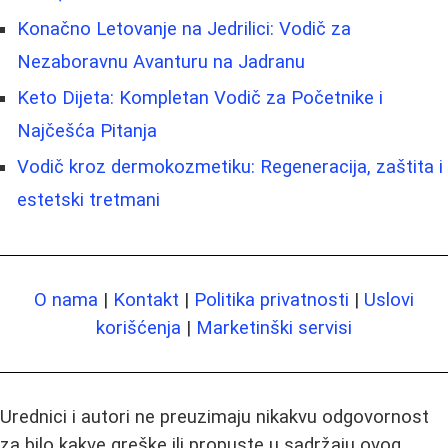
Konačno Letovanje na Jedrilici: Vodič za
Nezaboravnu Avanturu na Jadranu
Keto Dijeta: Kompletan Vodič za Početnike i
Najčešća Pitanja
Vodič kroz dermokozmetiku: Regeneracija, zaštita i
estetski tretmani
O nama
|
Kontakt
|
Politika privatnosti
|
Uslovi
korišćenja
|
Marketinški servisi
Urednici i autori ne preuzimaju nikakvu odgovornost
za bilo kakve greške ili propuste u sadržaju ovog