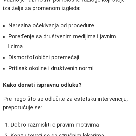
iza želje za promenom izgleda:
Nerealna očekivanja od procedure
Poređenje sa društvenim medijima i javnim
licima
Dismorfofobični poremećaji
Pritisak okoline i društvenih normi
Kako doneti ispravnu odluku?
Pre nego što se odlučite za estetsku intervenciju,
preporučuje se:
Dobro razmisliti o pravim motivima
Konzultovati se sa stručnim lekarima