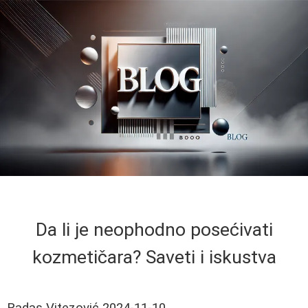
Da li je neophodno posećivati
kozmetičara? Saveti i iskustva
Radas Vitezović
2024-11-10