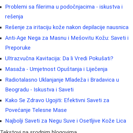
Problemi sa filerima u podočnjacima - iskustva i
rešenja
Rešenje za iritaciju kože nakon depilacije nausnica
Anti-Age Nega za Masnu i Mešovitu Kožu: Saveti i
Preporuke
Ultrazvučna Kavitacija: Da li Vredi Pokušati?
Masaža - Umjetnost Opuštanja i Liječenja
Radiotalasno Uklanjanje Mladeža i Bradavica u
Beogradu - Iskustva i Saveti
Kako Se Zdravo Ugojiti: Efektivni Saveti za
Povećanje Telesne Mase
Najbolji Saveti za Negu Suve i Osetljive Kože Lica
Tekstovi na srodnim blogovima