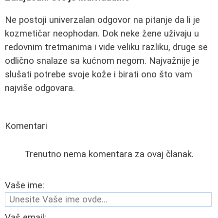
Ne postoji univerzalan odgovor na pitanje da li je
kozmetičar neophodan. Dok neke žene uživaju u
redovnim tretmanima i vide veliku razliku, druge se
odlično snalaze sa kućnom negom. Najvažnije je
slušati potrebe svoje kože i birati ono što vam
najviše odgovara.
Komentari
Trenutno nema komentara za ovaj članak.
Vaše ime:
Vaš email: