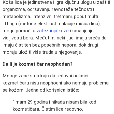
Koža lica je jedinstvena i igra ključnu ulogu u zaštiti
organizma, održavanju ravnoteže tečnosti i
metabolizma. Intenzivni tretmani, poput multi
liftinga (metode elektrostimulacije mišića lica),
mogu pomoći u
zatezanju kože
i smanjenju
vidljivosti bora. Međutim, neki ljudi imaju sreću da
imaju čist ten bez posebnih napora, dok drugi
moraju uložiti više truda u njegovanje.
Da li je kozmetičar neophodan?
Mnoge žene smatraju da redovni odlasci
kozmetičaru nisu neophodni ako nemaju problema
sa kožom. Jedna od korisnica ističe:
"Imam 29 godina i nikada nisam bila kod
kozmetičara. Čistim lice redovno,