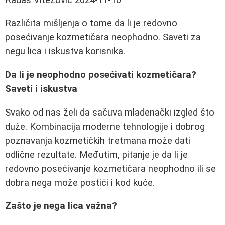
Različita mišljenja o tome da li je redovno
posećivanje kozmetičara neophodno. Saveti za
negu lica i iskustva korisnika.
Da li je neophodno posećivati kozmetičara?
Saveti i iskustva
Svako od nas želi da sačuva mladenački izgled što
duže. Kombinacija moderne tehnologije i dobrog
poznavanja kozmetičkih tretmana može dati
odlične rezultate. Međutim, pitanje je da li je
redovno posećivanje kozmetičara neophodno ili se
dobra nega može postići i kod kuće.
Zašto je nega lica važna?