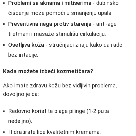
Problemi sa aknama i mitiserima
- dubinsko
čišćenje može pomoći u smanjenju upala.
Preventivna nega protiv starenja
- anti-age
tretmani i masaže stimulišu cirkulaciju.
Osetljiva koža
- stručnjaci znaju kako da rade
bez iritacije.
Kada možete izbeći kozmetičara?
Ako imate zdravu kožu bez vidljivih problema,
dovoljno je da:
Redovno koristite blage pilinge (1-2 puta
nedeljno).
Hidratirate lice kvalitetnim kremama.