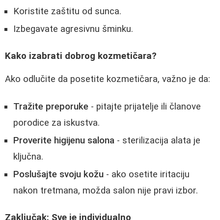
Koristite zaštitu od sunca.
Izbegavate agresivnu šminku.
Kako izabrati dobrog kozmetičara?
Ako odlučite da posetite kozmetičara, važno je da:
Tražite preporuke
- pitajte prijatelje ili članove
porodice za iskustva.
Proverite higijenu salona
- sterilizacija alata je
ključna.
Poslušajte svoju kožu
- ako osetite iritaciju
nakon tretmana, možda salon nije pravi izbor.
Zaključak: Sve je individualno