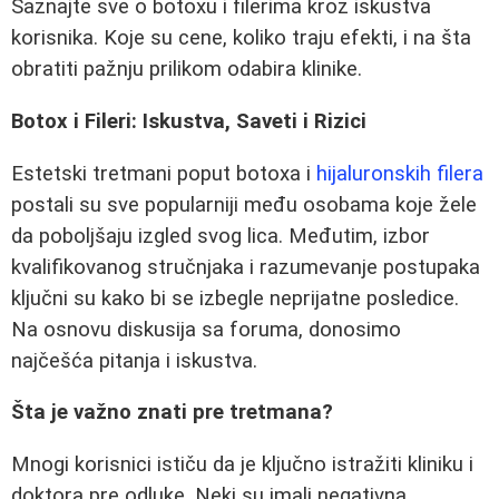
Saznajte sve o botoxu i filerima kroz iskustva
korisnika. Koje su cene, koliko traju efekti, i na šta
obratiti pažnju prilikom odabira klinike.
Botox i Fileri: Iskustva, Saveti i Rizici
Estetski tretmani poput botoxa i
hijaluronskih filera
postali su sve popularniji među osobama koje žele
da poboljšaju izgled svog lica. Međutim, izbor
kvalifikovanog stručnjaka i razumevanje postupaka
ključni su kako bi se izbegle neprijatne posledice.
Na osnovu diskusija sa foruma, donosimo
najčešća pitanja i iskustva.
Šta je važno znati pre tretmana?
Mnogi korisnici ističu da je ključno istražiti kliniku i
doktora pre odluke. Neki su imali negativna