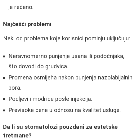
je rečeno.
Najčešći problemi
Neki od problema koje korisnici pominju uključuju:
Neravnomerno punjenje usana ili podočnjaka,
što dovodi do grudvica.
Promena osmijeha nakon punjenja nazolabijalnih
bora.
Podljevi i modrice posle injekcija.
Previsoke cene u odnosu na kvalitet usluge.
Da li su stomatolozi pouzdani za estetske
tretmane?