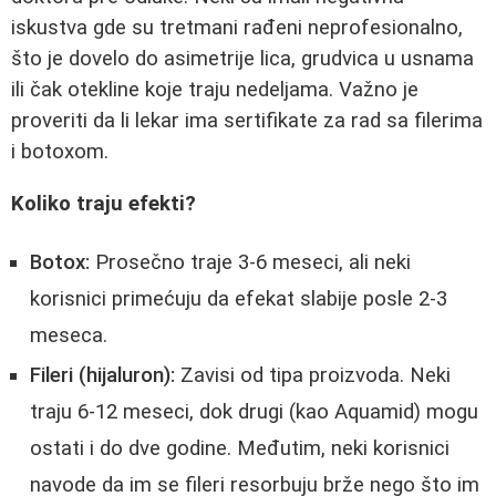
iskustva gde su tretmani rađeni neprofesionalno,
što je dovelo do asimetrije lica, grudvica u usnama
ili čak otekline koje traju nedeljama. Važno je
proveriti da li lekar ima sertifikate za rad sa filerima
i botoxom.
Koliko traju efekti?
Botox:
Prosečno traje 3-6 meseci, ali neki
korisnici primećuju da efekat slabije posle 2-3
meseca.
Fileri (hijaluron):
Zavisi od tipa proizvoda. Neki
traju 6-12 meseci, dok drugi (kao Aquamid) mogu
ostati i do dve godine. Međutim, neki korisnici
navode da im se fileri resorbuju brže nego što im