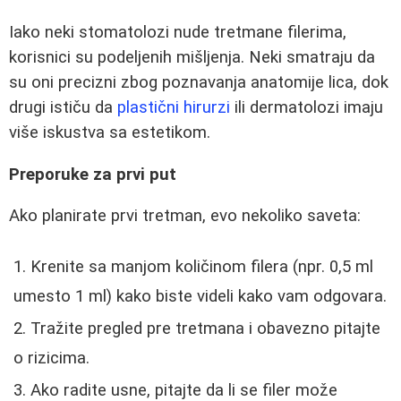
Iako neki stomatolozi nude tretmane filerima,
korisnici su podeljenih mišljenja. Neki smatraju da
su oni precizni zbog poznavanja anatomije lica, dok
drugi ističu da
plastični hirurzi
ili dermatolozi imaju
više iskustva sa estetikom.
Preporuke za prvi put
Ako planirate prvi tretman, evo nekoliko saveta:
Krenite sa manjom količinom filera (npr. 0,5 ml
umesto 1 ml) kako biste videli kako vam odgovara.
Tražite pregled pre tretmana i obavezno pitajte
o rizicima.
Ako radite usne, pitajte da li se filer može