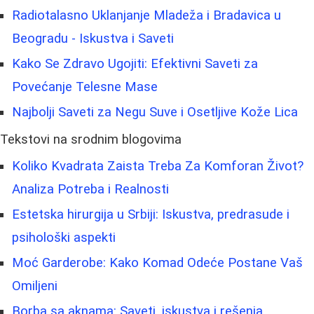
Radiotalasno Uklanjanje Mladeža i Bradavica u
Beogradu - Iskustva i Saveti
Kako Se Zdravo Ugojiti: Efektivni Saveti za
Povećanje Telesne Mase
Najbolji Saveti za Negu Suve i Osetljive Kože Lica
Tekstovi na srodnim blogovima
Koliko Kvadrata Zaista Treba Za Komforan Život?
Analiza Potreba i Realnosti
Estetska hirurgija u Srbiji: Iskustva, predrasude i
psihološki aspekti
Moć Garderobe: Kako Komad Odeće Postane Vaš
Omiljeni
Borba sa aknama: Saveti, iskustva i rešenja