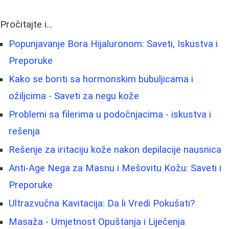
Pročitajte i...
Popunjavanje Bora Hijaluronom: Saveti, Iskustva i
Preporuke
Kako se boriti sa hormonskim bubuljicama i
ožiljcima - Saveti za negu kože
Problemi sa filerima u podočnjacima - iskustva i
rešenja
Rešenje za iritaciju kože nakon depilacije nausnica
Anti-Age Nega za Masnu i Mešovitu Kožu: Saveti i
Preporuke
Ultrazvučna Kavitacija: Da li Vredi Pokušati?
Masaža - Umjetnost Opuštanja i Liječenja