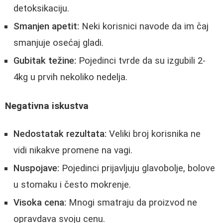
detoksikaciju.
Smanjen apetit:
Neki korisnici navode da im čaj
smanjuje osećaj gladi.
Gubitak težine:
Pojedinci tvrde da su izgubili 2-
4kg u prvih nekoliko nedelja.
Negativna iskustva
Nedostatak rezultata:
Veliki broj korisnika ne
vidi nikakve promene na vagi.
Nuspojave:
Pojedinci prijavljuju glavobolje, bolove
u stomaku i često mokrenje.
Visoka cena:
Mnogi smatraju da proizvod ne
opravdava svoju cenu.