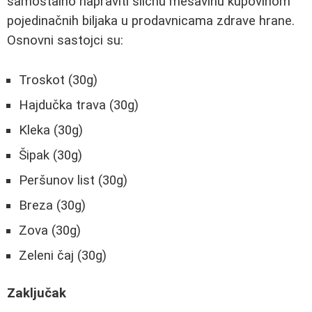
samostalno napraviti sličnu mešavinu kupovinom
pojedinačnih biljaka u prodavnicama zdrave hrane.
Osnovni sastojci su:
Troskot (30g)
Hajdučka trava (30g)
Kleka (30g)
Šipak (30g)
Peršunov list (30g)
Breza (30g)
Zova (30g)
Zeleni čaj (30g)
Zaključak