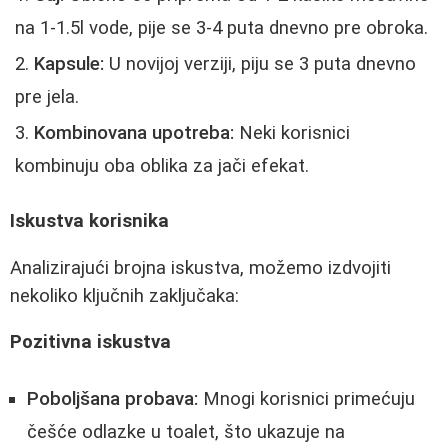
na 1-1.5l vode, pije se 3-4 puta dnevno pre obroka.
Kapsule:
U novijoj verziji, piju se 3 puta dnevno
pre jela.
Kombinovana upotreba:
Neki korisnici
kombinuju oba oblika za jači efekat.
Iskustva korisnika
Analizirajući brojna iskustva, možemo izdvojiti
nekoliko ključnih zaključaka:
Pozitivna iskustva
Poboljšana probava:
Mnogi korisnici primećuju
češće odlazke u toalet, što ukazuje na