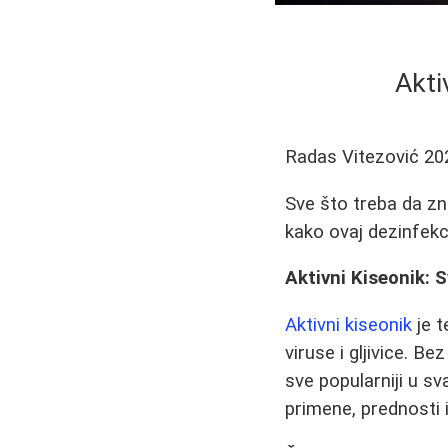
Akti
Radas Vitezović
20
Sve što treba da zna
kako ovaj dezinfek
Aktivni Kiseonik: 
Aktivni kiseonik
je t
viruse i gljivice. B
sve popularniji u s
primene, prednosti i