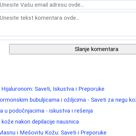
Slanje komentara
Hijaluronom: Saveti, Iskustva i Preporuke
hormonskim bubuljicama i ožiljcima - Saveti za negu k
ma u podočnjacima - iskustva i rešenja
u kože nakon depilacije nausnica
Masnu i Mešovitu Kožu: Saveti i Preporuke