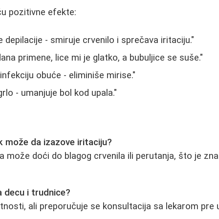
ču pozitivne efekte:
depilacije - smiruje crvenilo i sprečava iritaciju."
na primene, lice mi je glatko, a bubuljice se suše."
infekciju obuće - eliminiše mirise."
grlo - umanjuje bol kod upala."
ik može da izazove iritaciju?
a može doći do blagog crvenila ili perutanja, što je zn
a decu i trudnice?
osti, ali preporučuje se konsultacija sa lekarom pre 