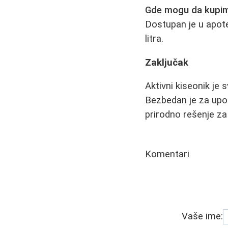
Gde mogu da kupim 
Dostupan je u apot
litra.
Zaključak
Aktivni kiseonik je
Bezbedan je za upot
prirodno rešenje za 
Komentari
Vaše ime: