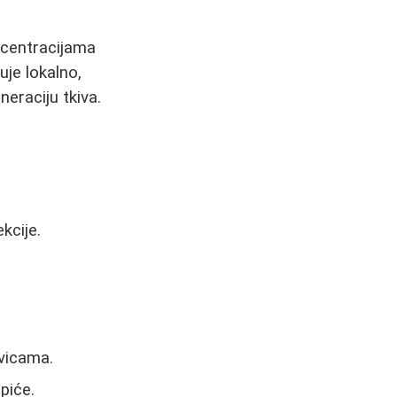
oncentracijama
uje lokalno,
neraciju tkiva.
kcije.
ivicama.
piće.