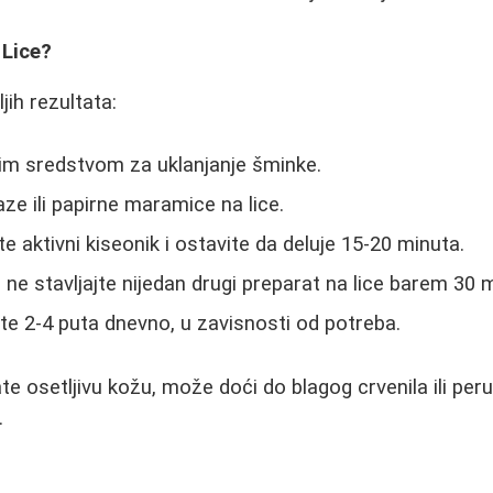
 Lice?
jih rezultata:
agim sredstvom za uklanjanje šminke.
ze ili papirne maramice na lice.
e aktivni kiseonik i ostavite da deluje 15-20 minuta.
ne stavljajte nijedan drugi preparat na lice barem 30 
e 2-4 puta dnevno, u zavisnosti od potreba.
e osetljivu kožu, može doći do blagog crvenila ili per
.