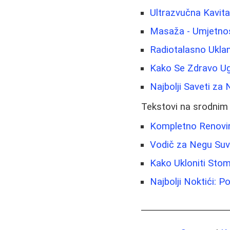
Ultrazvučna Kavitac
Masaža - Umjetnost
Radiotalasno Uklan
Kako Se Zdravo Ugo
Najbolji Saveti za 
Tekstovi na srodnim
Kompletno Renovira
Vodič za Negu Suv
Kako Ukloniti Stom
Najbolji Noktići: 