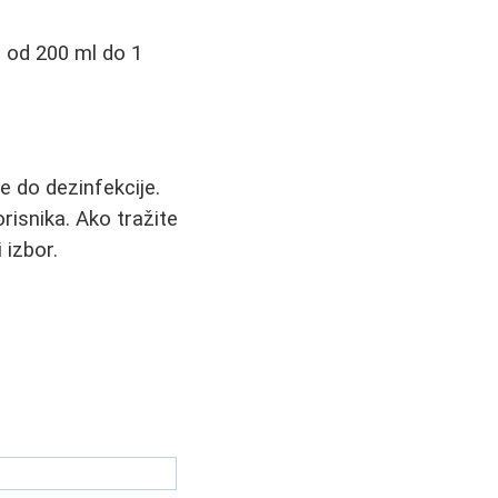
 od 200 ml do 1
e do dezinfekcije.
risnika. Ako tražite
 izbor.