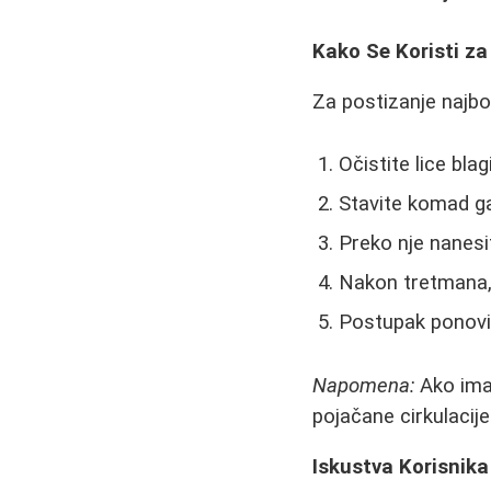
Kako Se Koristi za
Za postizanje najbol
Očistite lice bl
Stavite komad ga
Preko nje nanesit
Nakon tretmana, 
Postupak ponovit
Napomena:
Ako imat
pojačane cirkulacije
Iskustva Korisnika