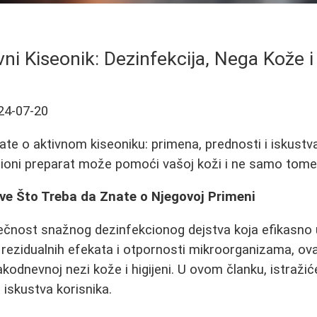
vni Kiseonik: Dezinfekcija, Nega Kože i
24-07-20
te o aktivnom kiseoniku: primena, prednosti i iskustva 
cioni preparat može pomoći vašoj koži i ne samo tome
Sve Što Treba da Znate o Njegovoj Primeni
ečnost snažnog dezinfekcionog dejstva koja efikasno u
ez rezidualnih efekata i otpornosti mikroorganizama, ov
vakodnevnoj nezi kože i higijeni. U ovom članku, istraž
 iskustva korisnika.