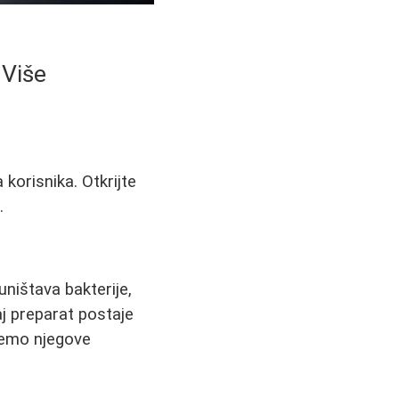
 Više
korisnika. Otkrijte
.
ništava bakterije,
aj preparat postaje
ićemo njegove