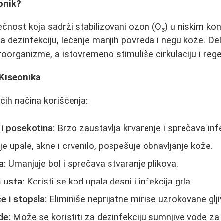
eonik?
 tečnost koja sadrži stabilizovani ozon (O₃) u niskim k
za dezinfekciju, lečenje manjih povreda i negu kože. Del
roorganizme, a istovremeno stimuliše cirkulaciju i rege
Kiseonika
ćih načina korišćenja:
 i posekotina:
Brzo zaustavlja krvarenje i sprečava infe
e upale, akne i crvenilo, pospešuje obnavljanje kože.
a:
Umanjuje bol i sprečava stvaranje plikova.
i usta:
Koristi se kod upala desni i infekcija grla.
e i stopala:
Eliminiše neprijatne mirise uzrokovane glj
de:
Može se koristiti za dezinfekciju sumnjive vode za 