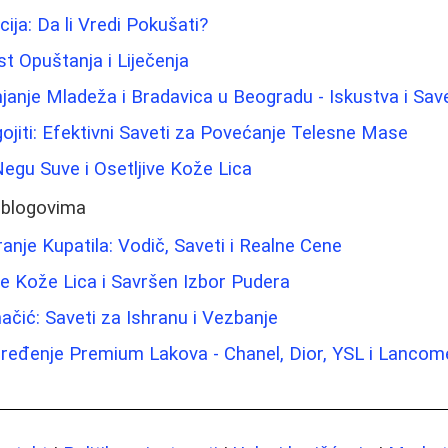
ija: Da li Vredi Pokušati?
 Opuštanja i Liječenja
janje Mladeža i Bradavica u Beogradu - Iskustva i Save
jiti: Efektivni Saveti za Povećanje Telesne Mase
Negu Suve i Osetljive Kože Lica
 blogovima
nje Kupatila: Vodič, Saveti i Realne Cene
e Kože Lica i Savršen Izbor Pudera
ačić: Saveti za Ishranu i Vezbanje
Poređenje Premium Lakova - Chanel, Dior, YSL i Lancom