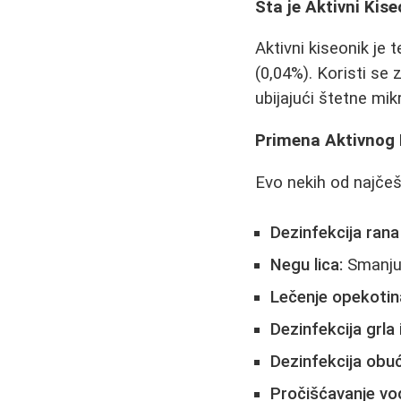
Šta je Aktivni Kis
Aktivni kiseonik je
(0,04%). Koristi se 
ubijajući štetne mik
Primena Aktivnog 
Evo nekih od najčeš
Dezinfekcija rana
Negu lica:
Smanjuj
Lečenje opekotin
Dezinfekcija grla 
Dezinfekcija obuć
Pročišćavanje vo