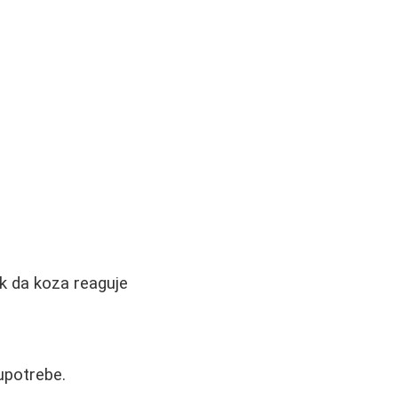
ak da koza reaguje
upotrebe.