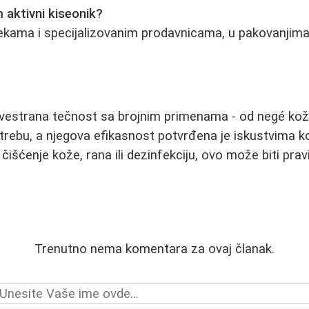
aktivni kiseonik?
ekama i specijalizovanim prodavnicama, u pakovanjima
 svestrana tečnost sa brojnim primenama - od negé kož
rebu, a njegova efikasnost potvrđena je iskustvima ko
čišćenje kože, rana ili dezinfekciju, ovo može biti pravi
Trenutno nema komentara za ovaj članak.