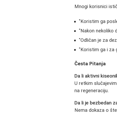
Mnogi korisnici isti
"Koristim ga posle 
"Nakon nekoliko da
"Odličan je za dez
"Koristim ga i za 
Česta Pitanja
Da li aktivni kiseon
U retkim slučajevim
na regeneraciju.
Da li je bezbedan z
Nema dokaza o štetn