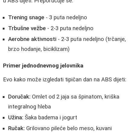
u ABS dijeti. Preporučuje se:
Trening snage
- 3 puta nedeljno
Trbušne vežbe
- 2-3 puta nedeljno
Aerobne aktivnosti
- 2-3 puta nedeljno (trčanje,
brzo hodanje, biciklizam)
Primer jednodnevnog jelovnika
Evo kako može izgledati tipičan dan na ABS dijeti:
Doručak:
Omlet od 2 jaja sa špinatom, kriška
integralnog hleba
Užina:
Šaka badema i jogurt
Ručak:
Grilovano pileće belo meso, kuvani