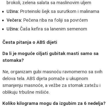
brokoli, zelena salata sa maslinovim uljem
Užina:
Proteinski šejk sa surutkom i malinama
Večera:
Pečena riba na foliji sa povrćem
Užina:
Čaša kefira sa lanenim semenom
Česta pitanja o ABS dijeti
Da li je moguće ciljati gubitak masti samo sa
stomaka?
Ne, organizam gubi masnoću ravnomerno sa svih
delova tela. ABS dijeta pomaže u ukupnom
smanjenju masnoće, a vežbe za stomak zatežu i
oblikuju trbušne mišiće.
Koliko kilograma mogu da izgubim za 6 nedelja?