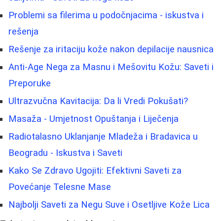
Problemi sa filerima u podočnjacima - iskustva i
rešenja
Rešenje za iritaciju kože nakon depilacije nausnica
Anti-Age Nega za Masnu i Mešovitu Kožu: Saveti i
Preporuke
Ultrazvučna Kavitacija: Da li Vredi Pokušati?
Masaža - Umjetnost Opuštanja i Liječenja
Radiotalasno Uklanjanje Mladeža i Bradavica u
Beogradu - Iskustva i Saveti
Kako Se Zdravo Ugojiti: Efektivni Saveti za
Povećanje Telesne Mase
Najbolji Saveti za Negu Suve i Osetljive Kože Lica