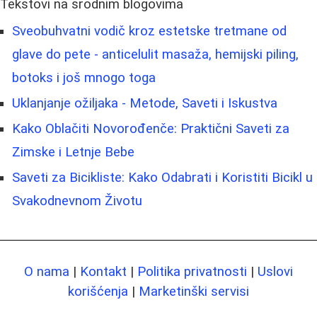
Tekstovi na srodnim blogovima
Sveobuhvatni vodič kroz estetske tretmane od
glave do pete - anticelulit masaža, hemijski piling,
botoks i još mnogo toga
Uklanjanje ožiljaka - Metode, Saveti i Iskustva
Kako Oblačiti Novorođenče: Praktični Saveti za
Zimske i Letnje Bebe
Saveti za Bicikliste: Kako Odabrati i Koristiti Bicikl u
Svakodnevnom Životu
O nama
|
Kontakt
|
Politika privatnosti
|
Uslovi
korišćenja
|
Marketinški servisi