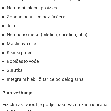
Nemasni mlečni proizvodi
Zobene pahuljice bez šećera
Jaja
Nemasno meso (piletina, ćuretina, riba)
Maslinovo ulje
Kikiriki puter
Bobičasto voće
Surutka
Integralni hleb i žitarice od celog zrna
Plan vežbanja
Fizička aktivnost je podjednako važna kao i ishrana