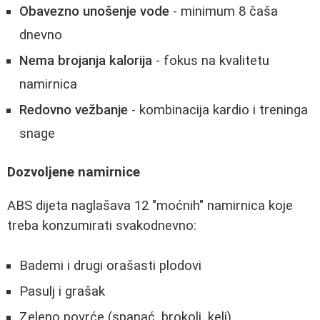
Obavezno unošenje vode
- minimum 8 čaša
dnevno
Nema brojanja kalorija
- fokus na kvalitetu
namirnica
Redovno vežbanje
- kombinacija kardio i treninga
snage
Dozvoljene namirnice
ABS dijeta naglašava 12 "moćnih" namirnica koje
treba konzumirati svakodnevno:
Bademi i drugi orašasti plodovi
Pasulj i grašak
Zeleno povrće (spanać, brokoli, kelj)