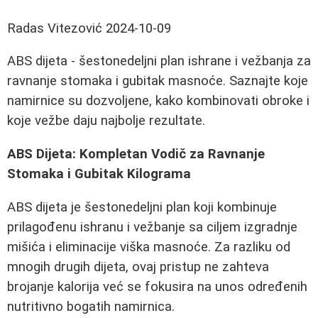
Radas Vitezović
2024-10-09
ABS dijeta - šestonedeljni plan ishrane i vežbanja za
ravnanje stomaka i gubitak masnoće. Saznajte koje
namirnice su dozvoljene, kako kombinovati obroke i
koje vežbe daju najbolje rezultate.
ABS Dijeta: Kompletan Vodič za Ravnanje
Stomaka i Gubitak Kilograma
ABS dijeta je šestonedeljni plan koji kombinuje
prilagođenu ishranu i vežbanje sa ciljem izgradnje
mišića i eliminacije viška masnoće. Za razliku od
mnogih drugih dijeta, ovaj pristup ne zahteva
brojanje kalorija već se fokusira na unos određenih
nutritivno bogatih namirnica.