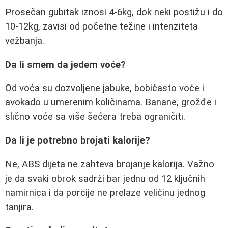
Prosečan gubitak iznosi 4-6kg, dok neki postižu i do
10-12kg, zavisi od početne težine i intenziteta
vežbanja.
Da li smem da jedem voće?
Od voća su dozvoljene jabuke, bobičasto voće i
avokado u umerenim količinama. Banane, grožđe i
slično voće sa više šećera treba ograničiti.
Da li je potrebno brojati kalorije?
Ne, ABS dijeta ne zahteva brojanje kalorija. Važno
je da svaki obrok sadrži bar jednu od 12 ključnih
namirnica i da porcije ne prelaze veličinu jednog
tanjira.