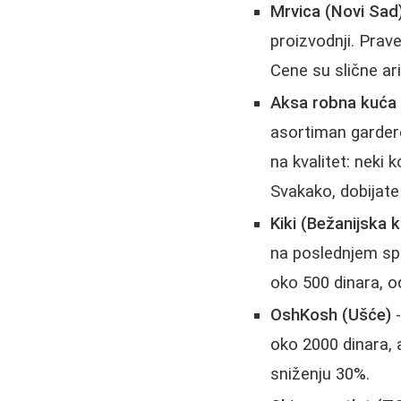
Mrvica (Novi Sad
proizvodnji. Prav
Cene su slične ari
Aksa robna kuća
asortiman gardero
na kvalitet: neki 
Svakako, dobijate
Kiki (Bežanijska 
na poslednjem spr
oko 500 dinara, o
OshKosh (Ušće)
-
oko 2000 dinara, a
sniženju 30%.