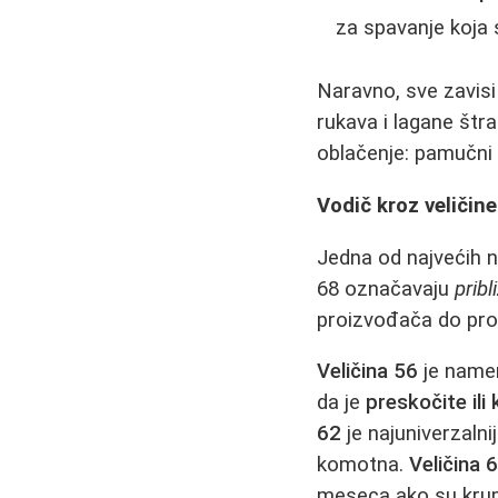
za spavanje koja 
Naravno, sve zavisi
rukava i lagane štr
oblačenje: pamučni b
Vodič kroz veličin
Jedna od najvećih
68 označavaju
prib
proizvođača do pro
Veličina 56
je name
da je
preskočite il
62
je najuniverzalnij
komotna.
Veličina 
meseca ako su krupn