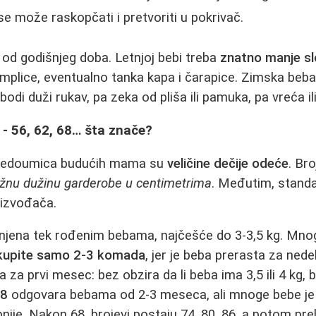
se može raskopčati i pretvoriti u pokrivač.
 od godišnjeg doba. Letnjoj bebi treba
znatno manje sl
amplice, eventualno tanka kapa i čarapice. Zimska beba
odi duži rukav, pa zeka od pliša ili pamuka, pa vreća il
e - 56, 62, 68… šta znače?
 nedoumica budućih mama su
veličine dečije odeće
. Bro
ližnu dužinu garderobe u centimetrima
. Međutim, standa
izvođača.
njena tek rođenim bebama, najčešće do 3-3,5 kg. Mn
i kupite samo 2-3 komada
, jer je beba prerasta za nede
a za prvi mesec: bez obzira da li beba ima 3,5 ili 4 kg, 
68
odgovara bebama od 2-3 meseca, ali mnoge bebe je
ije. Nakon 68, brojevi postaju 74, 80, 86, a potom pre