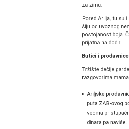
za zimu.
Pored Arilja, tu su 
šiju od uvoznog ne
postojanost boja. Č
prijatna na dodir.
Butici i prodavnice
Tržište dečije garde
razgovorima mama i
Ariljske prodavni
puta ZAB-ovog pos
veoma pristupačne
dinara pa naviše.