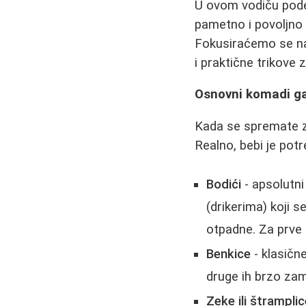
U ovom vodiču pode
pametno i povoljno
Fokusiraćemo se na
i praktične trikove
Osnovni komadi ga
Kada se spremate za
Realno, bebi je pot
Bodići
- apsolutni
(drikerima) koji 
otpadne. Za prve 
Benkice
- klasičn
druge ih brzo za
Zeke ili štrampli