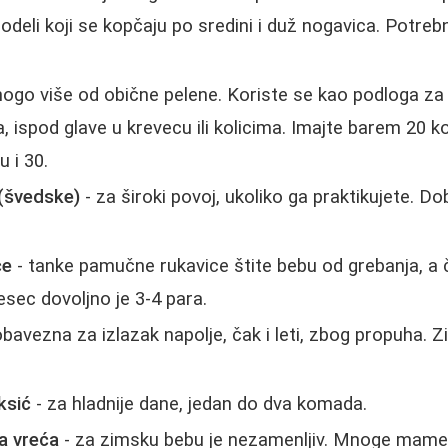
deli koji se kopčaju po sredini i duž nogavica. Potrebn
ogo više od obične pelene. Koriste se kao podloga za 
ja, ispod glave u krevecu ili kolicima. Imajte barem 20
 i 30.
(švedske)
- za široki povoj, ukoliko ga praktikujete. Do
ce
- tanke pamučne rukavice štite bebu od grebanja, a 
esec dovoljno je 3-4 para.
bavezna za izlazak napolje, čak i leti, zbog propuha. Zimi
ksić
- za hladnije dane, jedan do dva komada.
la vreća
- za zimsku bebu je nezamenljiv. Mnoge mame