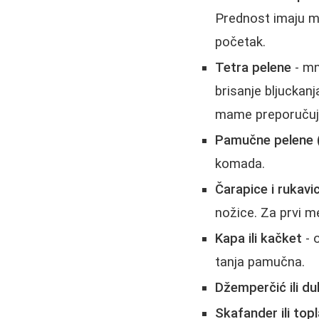
Prednost imaju mo
početak.
Tetra pelene
- mn
brisanje bljuckan
mame preporučuju
Pamučne pelene 
komada.
Čarapice i rukavi
nožice. Za prvi m
Kapa ili kačket
- o
tanja pamučna.
Džemperčić ili du
Skafander ili top