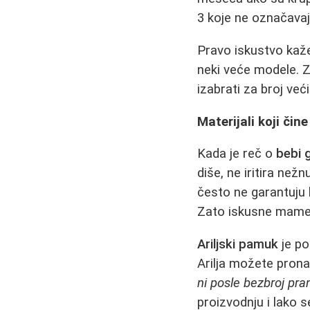
3 koje ne označavaj
Pravo iskustvo kaž
neki veće modele. Za
izabrati za broj već
Materijali koji či
Kada je reč o
bebi 
diše, ne iritira ne
često ne garantuju kv
Zato iskusne mame 
Ariljski pamuk
je po
Arilja možete pronać
ni posle bezbroj pra
proizvodnju i lako s