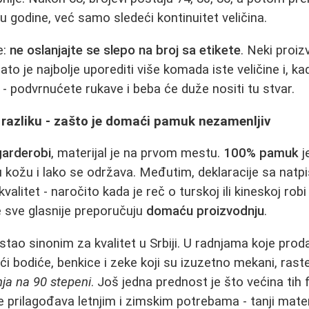
u godine, već samo sledeći kontinuitet veličina.
e:
ne oslanjajte se slepo na broj sa etikete
. Neki proiz
to je najbolje uporediti više komada iste veličine i, k
i - podvrnućete rukave i beba će duže nositi tu stvar.
ne razliku - zašto je domaći pamuk nezamenljiv
garderobi
, materijal je na prvom mestu.
100% pamuk
j
žnu kožu i lako se održava. Međutim, deklaracije sa na
alitet - naročito kada je reč o turskoj ili kineskoj robi
sve glasnije preporučuju
domaću proizvodnju
.
stao sinonim za kvalitet u Srbiji. U radnjama koje prod
i bodiće, benkice i zeke koji su izuzetno mekani, rasteg
nja na 90 stepeni
. Još jedna prednost je što većina tih
e prilagođava letnjim i zimskim potrebama - tanji materij