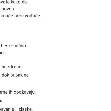
avete kako da
 novca.
 domaće proizvođače
i beskonačno.
ri:
 sa strane
no dok pupak ne
ame ih obožavaju,
.
avanje i izlaske.