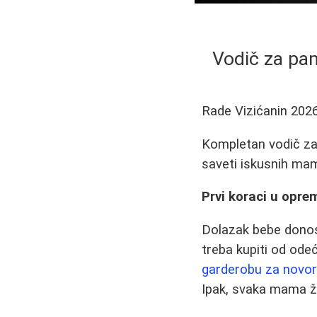
Vodič za pam
Rade Vizićanin
2026
Kompletan vodič za k
saveti iskusnih ma
Prvi koraci u opre
Dolazak bebe donosi
treba kupiti od od
garderobu za novo
Ipak, svaka mama že