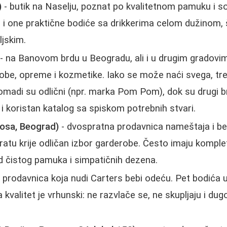
)
- butik na Naselju, poznat po kvalitetnom pamuku i s
e i one praktične bodiće sa drikkerima celom dužinom, š
ljskim.
- na Banovom brdu u Beogradu, ali i u drugim gradovi
be, opreme i kozmetike. Iako se može naći svega, tre
komadi su odlični (npr. marka Pom Pom), dok su drugi brz
 i koristan katalog sa spiskom potrebnih stvari.
kosa, Beograd)
- dvospratna prodavnica nameštaja i be
atu krije odličan izbor garderobe. Često imaju komple
d čistog pamuka i simpatičnih dezena.
 prodavnica koja nudi Carters bebi odeću. Pet bodića
 kvalitet je vrhunski: ne razvlače se, ne skupljaju i dug