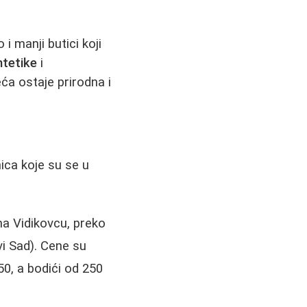
o i manji butici koji
ntetike
i
ća ostaje prirodna i
nica koje su se u
a Vidikovcu, preko
i Sad). Cene su
0, a bodići od 250