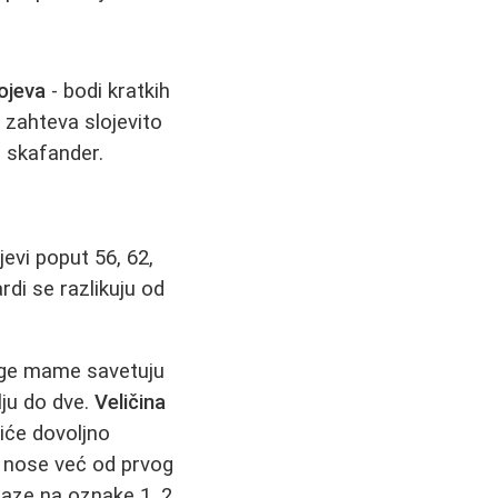
ojeva
- bodi kratkih
 zahteva slojevito
i skafander.
jevi poput 56, 62,
rdi se razlikuju od
oge mame savetuju
lju do dve.
Veličina
biće dovoljno
 nose već od prvog
laze na oznake 1, 2,