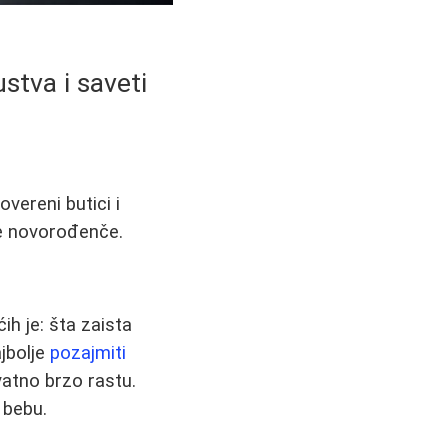
stva i saveti
overeni butici i
je novorođenče.
ih je: šta zaista
jbolje
pozajmiti
vatno brzo rastu.
 bebu.