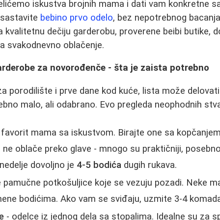
lićemo iskustva brojnih mama i dati vam konkretne s
 sastavite
bebino prvo odelo
, bez nepotrebnog bacanja
 kvalitetnu dečiju garderobu, proverene beibi butike,
 za svakodnevno oblačenje.
rderobe za novorođenče - šta je zaista potrebno
 porodilište i prve dane kod kuće, lista može delovat
rebno malo, ali odabrano. Evo pregleda neophodnih stva
 favorit mama sa iskustvom. Birajte one sa kopčanjem
se ne oblače preko glave - mnogo su praktičniji, poseb
nedelje dovoljno je
4-5 bodića
dugih rukava.
e pamučne potkošuljice koje se vezuju pozadi. Neke m
mene bodićima. Ako vam se sviđaju, uzmite 3-4 komada
ce
- odelce iz jednog dela sa stopalima. Idealne su za sp