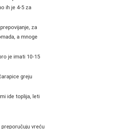
o ih je 4-5 za
prepovijanje, za
 komada, a mnoge
bro je imati 10-15
čarapice greju
 ide toplija, leti
 preporučuju vreću