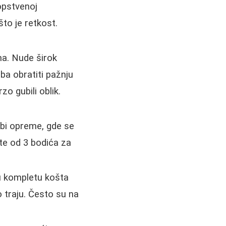
opstvenoj
to je retkost.
ma. Nude širok
ba obratiti pažnju
o gubili oblik.
bi opreme, gde se
te od 3 bodića za
 u kompletu košta
o traju. Često su na