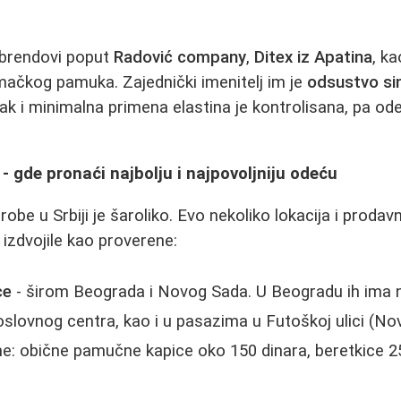
i brendovi poput
Radović company
,
Ditex iz Apatina
, ka
mačkog pamuka. Zajednički imenitelj im je
odsustvo si
ak i minimalna primena elastina je kontrolisana, pa ode
 - gde pronaći najbolju i najpovoljniju odeću
robe u Srbiji je šaroliko. Evo nekoliko lokacija i prodav
zdvojile kao proverene:
ce
- širom Beograda i Novog Sada. U Beogradu ih ima n
lovnog centra, kao i u pasazima u Futoškoj ulici (Nov
: obične pamučne kapice oko 150 dinara, beretkice 25