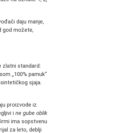
vođači daju manje,
ad god možete,
e zlatni standard:
tpisom „100% pamuk“
 sintetičkog sjaja.
aju proizvode iz
ljivi i
ne gube oblik
 firmi ima sopstvenu
al za leto, deblji