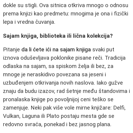
dokle su stigli. Ova sitnica otkriva mnogo o odnosu
prema knjizi kao predmetu: mnogima je ona i fizički
lepa i vredna čuvanja.
Sajam knjiga, biblioteka ili lična kolekcija?
Pitanje
da li ćete ići na sajam knjiga
svaki put
iznova oduševljava poklonike pisane reči. Tradicija
odlaska na sajam, sa spiskom želja ili bez, za
mnoge je neraskidivo povezana sa jeseni i
uzbuđenjem otkrivanja novih naslova. Iako gužve
znaju da budu izazov, rad šetnje među štandovima i
pronalaska knjige po povoljnijoj ceni teško se
zamenjuje. Neki pak više vole mirne knjižare: Delfi,
Vulkan, Laguna ili Plato postaju mesta gde se
redovno svraća, ponekad i bez jasnog plana.