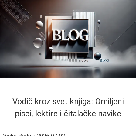
Vodič kroz svet knjiga: Omiljeni
pisci, lektire i čitalačke navike
Vinka Radoja
2026-07-02