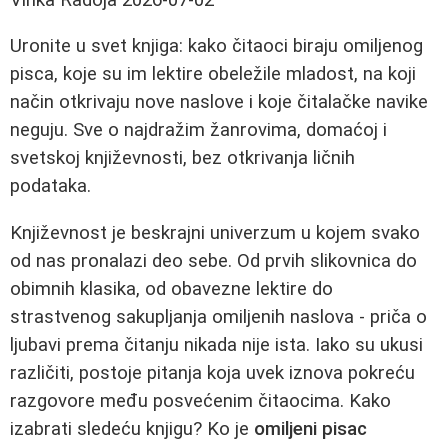
Uronite u svet knjiga: kako čitaoci biraju omiljenog
pisca, koje su im lektire obeležile mladost, na koji
način otkrivaju nove naslove i koje čitalačke navike
neguju. Sve o najdražim žanrovima, domaćoj i
svetskoj književnosti, bez otkrivanja ličnih
podataka.
Književnost je beskrajni univerzum u kojem svako
od nas pronalazi deo sebe. Od prvih slikovnica do
obimnih klasika, od obavezne lektire do
strastvenog sakupljanja omiljenih naslova - priča o
ljubavi prema čitanju nikada nije ista. Iako su ukusi
različiti, postoje pitanja koja uvek iznova pokreću
razgovore među posvećenim čitaocima. Kako
izabrati sledeću knjigu? Ko je
omiljeni pisac