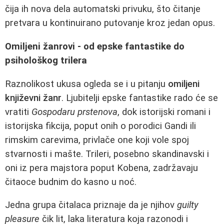
čija ih nova dela automatski privuku, što čitanje
pretvara u kontinuirano putovanje kroz jedan opus.
Omiljeni žanrovi - od epske fantastike do
psihološkog trilera
Raznolikost ukusa ogleda se i u pitanju
omiljeni
književni žanr
. Ljubitelji epske fantastike rado će se
vratiti
Gospodaru prstenova
, dok istorijski romani i
istorijska fikcija, poput onih o porodici Gandi ili
rimskim carevima, privlače one koji vole spoj
stvarnosti i mašte. Trileri, posebno skandinavski i
oni iz pera majstora poput Kobena, zadržavaju
čitaoce budnim do kasno u noć.
Jedna grupa čitalaca priznaje da je njihov
guilty
pleasure
čik lit, laka literatura koja razonodi i