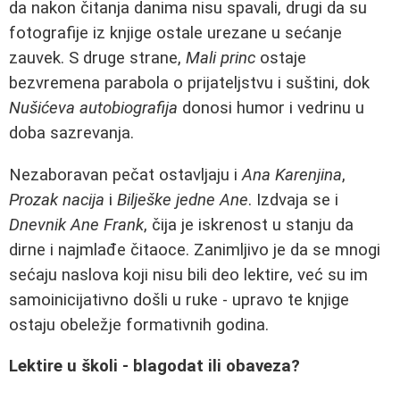
da nakon čitanja danima nisu spavali, drugi da su
fotografije iz knjige ostale urezane u sećanje
zauvek. S druge strane,
Mali princ
ostaje
bezvremena parabola o prijateljstvu i suštini, dok
Nušićeva autobiografija
donosi humor i vedrinu u
doba sazrevanja.
Nezaboravan pečat ostavljaju i
Ana Karenjina
,
Prozak nacija
i
Bilješke jedne Ane
. Izdvaja se i
Dnevnik Ane Frank
, čija je iskrenost u stanju da
dirne i najmlađe čitaoce. Zanimljivo je da se mnogi
sećaju naslova koji nisu bili deo lektire, već su im
samoinicijativno došli u ruke - upravo te knjige
ostaju obeležje formativnih godina.
Lektire u školi - blagodat ili obaveza?