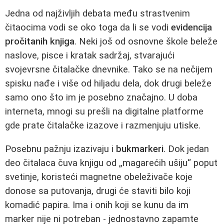
Jedna od najživljih debata među strastvenim
čitaocima vodi se oko toga da li se vodi
evidencija
pročitanih knjiga
. Neki još od osnovne škole beleže
naslove, pisce i kratak sadržaj, stvarajući
svojevrsne čitalačke dnevnike. Tako se na nečijem
spisku nađe i više od hiljadu dela, dok drugi beleže
samo ono što im je posebno značajno. U doba
interneta, mnogi su prešli na digitalne platforme
gde prate čitalačke izazove i razmenjuju utiske.
Posebnu pažnju izazivaju i
bukmarkeri
. Dok jedan
deo čitalaca čuva knjigu od „magarećih ušiju“ poput
svetinje, koristeći magnetne obeleživače koje
donose sa putovanja, drugi će staviti bilo koji
komadić papira. Ima i onih koji se kunu da im
marker nije ni potreban - jednostavno zapamte