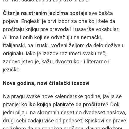
Čitanje na stranim jezicima
postaje sve češća
pojava. Engleski je prvi izbor za one koji žele da
pročitaju knjigu pre prevoda ili usavrše vokabular.
Ali ima i onih koji se odvažuju na nemački,
italijanski, pa i ruski, vođeni željom da delo dožive u
originalu. Iako je izazov razumeti svaku reč,
zadovoljstvo je, kažu, dvostruko - i literarno i
jezičko.
Nova godina, novi čitalački izazovi
Na pragu svake nove kalendarske godine, javlja se
pitanje:
koliko knjiga planirate da pročitate?
Dok
jedni ciljaju na skromnih deset do dvadeset naslova,
drugi sebi zadaju više od pedeset. Spiskovi se prave
sa željom da se napokon pročitaju davno odloženi