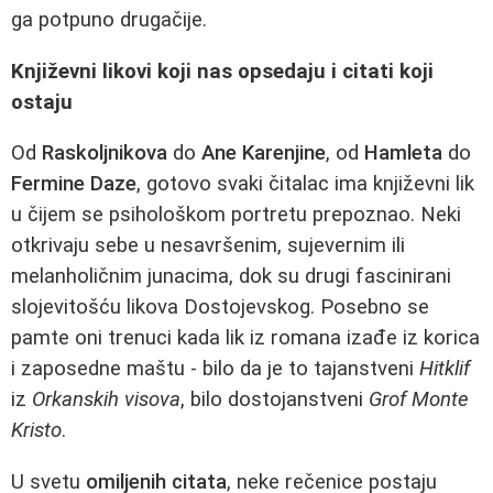
ga potpuno drugačije.
Književni likovi koji nas opsedaju i citati koji
ostaju
Od
Raskoljnikova
do
Ane Karenjine
, od
Hamleta
do
Fermine Daze
, gotovo svaki čitalac ima književni lik
u čijem se psihološkom portretu prepoznao. Neki
otkrivaju sebe u nesavršenim, sujevernim ili
melanholičnim junacima, dok su drugi fascinirani
slojevitošću likova Dostojevskog. Posebno se
pamte oni trenuci kada lik iz romana izađe iz korica
i zaposedne maštu - bilo da je to tajanstveni
Hitklif
iz
Orkanskih visova
, bilo dostojanstveni
Grof Monte
Kristo
.
U svetu
omiljenih citata
, neke rečenice postaju