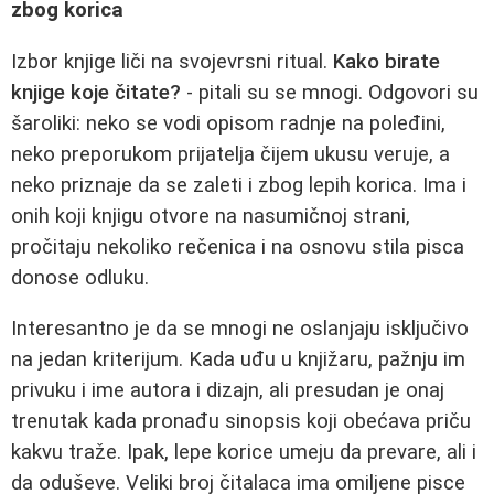
zbog korica
Izbor knjige liči na svojevrsni ritual.
Kako birate
knjige koje čitate?
- pitali su se mnogi. Odgovori su
šaroliki: neko se vodi opisom radnje na poleđini,
neko preporukom prijatelja čijem ukusu veruje, a
neko priznaje da se zaleti i zbog lepih korica. Ima i
onih koji knjigu otvore na nasumičnoj strani,
pročitaju nekoliko rečenica i na osnovu stila pisca
donose odluku.
Interesantno je da se mnogi ne oslanjaju isključivo
na jedan kriterijum. Kada uđu u knjižaru, pažnju im
privuku i ime autora i dizajn, ali presudan je onaj
trenutak kada pronađu sinopsis koji obećava priču
kakvu traže. Ipak, lepe korice umeju da prevare, ali i
da oduševe. Veliki broj čitalaca ima omiljene pisce