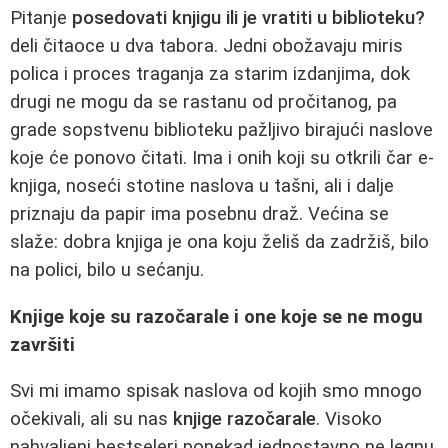
Pitanje
posedovati knjigu ili je vratiti u biblioteku?
deli čitaoce u dva tabora. Jedni obožavaju miris
polica i proces traganja za starim izdanjima, dok
drugi ne mogu da se rastanu od pročitanog, pa
grade sopstvenu biblioteku pažljivo birajući naslove
koje će ponovo čitati. Ima i onih koji su otkrili čar e-
knjiga, noseći stotine naslova u tašni, ali i dalje
priznaju da papir ima posebnu draž. Većina se
slaže: dobra knjiga je ona koju želiš da zadržiš, bilo
na polici, bilo u sećanju.
Knjige koje su razočarale i one koje se ne mogu
završiti
Svi mi imamo spisak naslova od kojih smo mnogo
očekivali, ali su nas
knjige razočarale
. Visoko
nahvaljeni bestseleri ponekad jednostavno ne legnu.