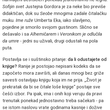
Sofijin svet
Justejna Gordora je za neke bio previše
didaktičan, dok su
Seobe
mnogima zadale čitalačku
muku.
Ime ruže
Umberta Eka, iako slavljeno,
pojedine je smorilo svojom gustinom. Slično se
dešavalo i sa
Alhemičarem
i
Veronikom je odlučila
da umre
- jedni su uživali, drugi odustali na pola
puta.
Postavlja se i suštinsko pitanje:
da li odustajete od
knjige?
Ranije je postojao nepisani kodeks da se
započeto mora završiti, ali danas mnogi bez griže
savesti ostavljaju knjigu koja im ne prija. „Život je
prekratak da bi se čitale loše knjige“ postaje sve
češći izbor. Pa ipak, ima i onih koji veruju da pravi
trenutak ponekad jednostavno treba sačekati - pa
se istom naslovu vrate godinama kasnije i dožive