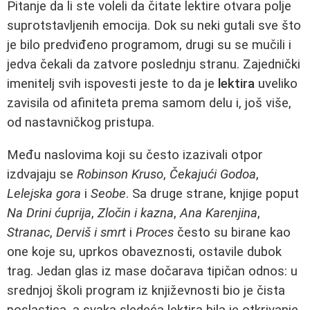
Pitanje da li ste voleli da čitate lektire otvara polje
suprotstavljenih emocija. Dok su neki gutali sve što
je bilo predviđeno programom, drugi su se mučili i
jedva čekali da zatvore poslednju stranu. Zajednički
imenitelj svih ispovesti jeste to da je
lektira
uveliko
zavisila od afiniteta prema samom delu i, još više,
od nastavničkog pristupa.
Među naslovima koji su često izazivali otpor
izdvajaju se
Robinson Kruso
,
Čekajući Godoa
,
Lelejska gora
i
Seobe
. Sa druge strane, knjige poput
Na Drini ćuprija
,
Zločin i kazna
,
Ana Karenjina
,
Stranac
,
Derviš i smrt
i
Proces
često su birane kao
one koje su, uprkos obaveznosti, ostavile dubok
trag. Jedan glas iz mase dočarava tipičan odnos: u
srednjoj školi program iz književnosti bio je čista
poslastica, a svaka sledeća lektira bila je otkrivanje