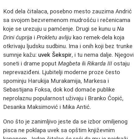
Kod dela čitalaca, posebno mesto zauzima Andrić
sa svojom bezvremenom mudrošću i rečenicama
koje se urezuju u pamćenje. Drugi se kunu u
Na
Drini ćuprija
i
Prokletu avliju
kao remek-dela koja
otkrivaju ljudsku sudbinu. Ima i onih koji bez trunke
sumnje kažu:
uvek Šekspir
, i tu nema dalje. Njegovi
soneti i drame poput
Magbeta
ili
Rikarda III
ostaju
neprevaziđeni. Ljubitelji moderne proze često
spominju Harukija Murakamija, Markesa i
Sebastijana Foksa, dok kod domaće publike
neprolaznu popularnost uživaju i Branko Ćopić,
Desanka Maksimović i Mika Antić.
Ono što je zanimljivo jeste da se izbor omiljenog
pisca ne poklapa uvek sa opštim književnim
kanonom. Jedan čitalac će reći da mu je najdraži