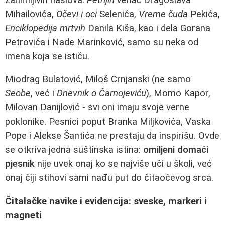
Mihailovića,
Očevi i oci
Selenića,
Vreme čuda
Pekića,
Enciklopedija mrtvih
Danila Kiša, kao i dela Gorana
Petrovića i Nade Marinković, samo su neka od
imena koja se ističu.
Miodrag Bulatović, Miloš Crnjanski (ne samo
Seobe
, već i
Dnevnik o Čarnojeviću
), Momo Kapor,
Milovan Danijlović - svi oni imaju svoje verne
poklonike. Pesnici poput Branka Miljkovića, Vaska
Pope i Alekse Šantića ne prestaju da inspirišu. Ovde
se otkriva jedna suštinska istina:
omiljeni domaći
pjesnik
nije uvek onaj ko se najviše uči u školi, već
onaj čiji stihovi sami nađu put do čitaočevog srca.
Čitalačke navike i evidencija: sveske, markeri i
magneti