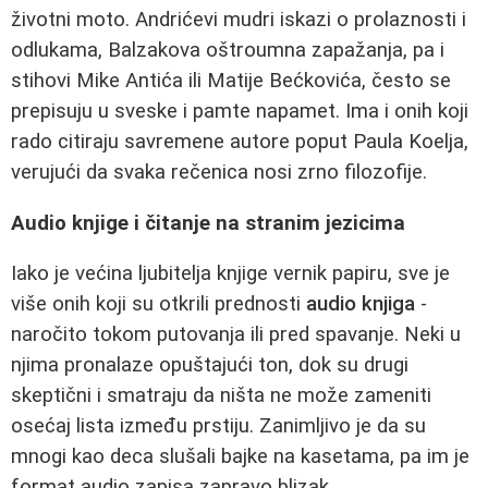
životni moto. Andrićevi mudri iskazi o prolaznosti i
odlukama, Balzakova oštroumna zapažanja, pa i
stihovi Mike Antića ili Matije Bećkovića, često se
prepisuju u sveske i pamte napamet. Ima i onih koji
rado citiraju savremene autore poput Paula Koelja,
verujući da svaka rečenica nosi zrno filozofije.
Audio knjige i čitanje na stranim jezicima
Iako je većina ljubitelja knjige vernik papiru, sve je
više onih koji su otkrili prednosti
audio knjiga
-
naročito tokom putovanja ili pred spavanje. Neki u
njima pronalaze opuštajući ton, dok su drugi
skeptični i smatraju da ništa ne može zameniti
osećaj lista između prstiju. Zanimljivo je da su
mnogi kao deca slušali bajke na kasetama, pa im je
format audio zapisa zapravo blizak.