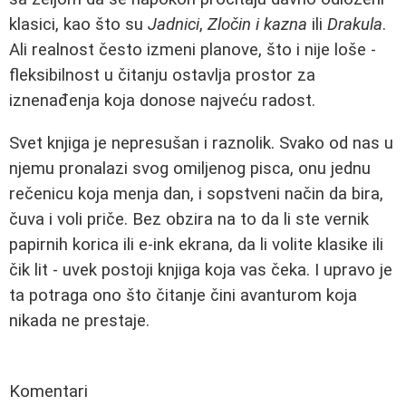
klasici, kao što su
Jadnici
,
Zločin i kazna
ili
Drakula
.
Ali realnost često izmeni planove, što i nije loše -
fleksibilnost u čitanju ostavlja prostor za
iznenađenja koja donose najveću radost.
Svet knjiga je nepresušan i raznolik. Svako od nas u
njemu pronalazi svog omiljenog pisca, onu jednu
rečenicu koja menja dan, i sopstveni način da bira,
čuva i voli priče. Bez obzira na to da li ste vernik
papirnih korica ili e-ink ekrana, da li volite klasike ili
čik lit - uvek postoji knjiga koja vas čeka. I upravo je
ta potraga ono što čitanje čini avanturom koja
nikada ne prestaje.
Komentari