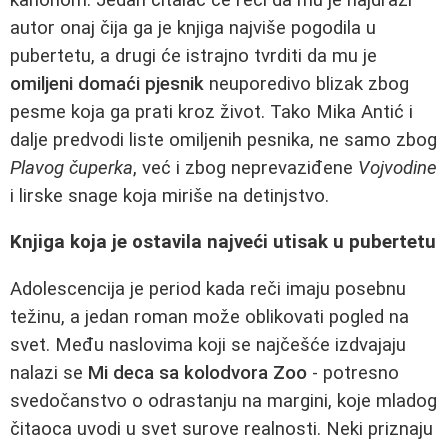
autor onaj čija ga je knjiga najviše pogodila u
pubertetu, a drugi će istrajno tvrditi da mu je
omiljeni domaći pjesnik
neuporedivo blizak zbog
pesme koja ga prati kroz život. Tako Mika Antić i
dalje predvodi liste omiljenih pesnika, ne samo zbog
Plavog čuperka
, već i zbog neprevaziđene
Vojvodine
i lirske snage koja miriše na detinjstvo.
Knjiga koja je ostavila najveći utisak u pubertetu
Adolescencija je period kada reči imaju posebnu
težinu, a jedan roman može oblikovati pogled na
svet. Među naslovima koji se najčešće izdvajaju
nalazi se
Mi deca sa kolodvora Zoo
- potresno
svedočanstvo o odrastanju na margini, koje mladog
čitaoca uvodi u svet surove realnosti. Neki priznaju