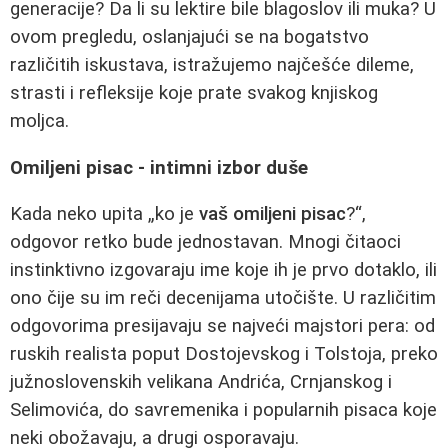
generacije? Da li su lektire bile blagoslov ili muka? U
ovom pregledu, oslanjajući se na bogatstvo
različitih iskustava, istražujemo najčešće dileme,
strasti i refleksije koje prate svakog knjiskog
moljca.
Omiljeni pisac - intimni izbor duše
Kada neko upita „ko je
vaš omiljeni pisac
?“,
odgovor retko bude jednostavan. Mnogi čitaoci
instinktivno izgovaraju ime koje ih je prvo dotaklo, ili
ono čije su im reči decenijama utočište. U različitim
odgovorima presijavaju se najveći majstori pera: od
ruskih realista poput Dostojevskog i Tolstoja, preko
južnoslovenskih velikana Andrića, Crnjanskog i
Selimovića, do savremenika i popularnih pisaca koje
neki obožavaju, a drugi osporavaju.