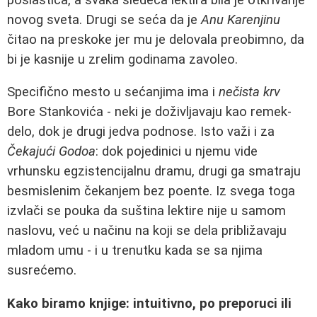
novog sveta. Drugi se seća da je
Anu Karenjinu
čitao na preskoke jer mu je delovala preobimno, da
bi je kasnije u zrelim godinama zavoleo.
Specifično mesto u sećanjima ima i
nečista krv
Bore Stankovića - neki je doživljavaju kao remek-
delo, dok je drugi jedva podnose. Isto važi i za
Čekajući Godoa
: dok pojedinici u njemu vide
vrhunsku egzistencijalnu dramu, drugi ga smatraju
besmislenim čekanjem bez poente. Iz svega toga
izvlači se pouka da suština lektire nije u samom
naslovu, već u načinu na koji se dela približavaju
mladom umu - i u trenutku kada se sa njima
susrećemo.
Kako biramo knjige: intuitivno, po preporuci ili