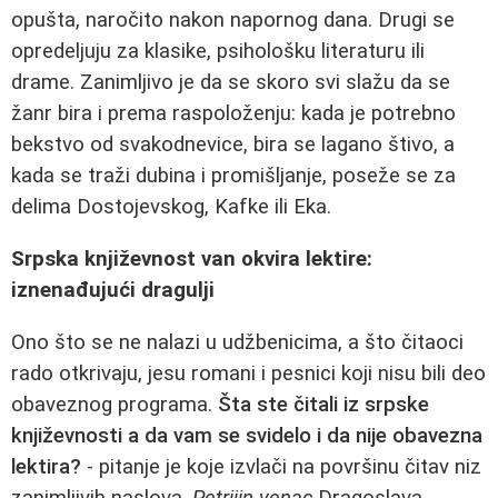
opušta, naročito nakon napornog dana. Drugi se
opredeljuju za klasike, psihološku literaturu ili
drame. Zanimljivo je da se skoro svi slažu da se
žanr bira i prema raspoloženju: kada je potrebno
bekstvo od svakodnevice, bira se lagano štivo, a
kada se traži dubina i promišljanje, poseže se za
delima Dostojevskog, Kafke ili Eka.
Srpska književnost van okvira lektire:
iznenađujući dragulji
Ono što se ne nalazi u udžbenicima, a što čitaoci
rado otkrivaju, jesu romani i pesnici koji nisu bili deo
obaveznog programa.
Šta ste čitali iz srpske
književnosti a da vam se svidelo i da nije obavezna
lektira?
- pitanje je koje izvlači na površinu čitav niz
zanimljivih naslova.
Petrijin venac
Dragoslava