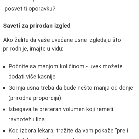
posvetiti oporavku?
Saveti za prirodan izgled
Ako želite da vaše uvećane usne izgledaju što
prirodnije, imajte u vidu:
Počnite sa manjom količinom - uvek možete
dodati više kasnije
Gornja usna treba da bude nešto manja od donje
(prirodna proporcija)
Izbegavajte preteran volumen koji remeti
ravnotežu lica
Kod izbora lekara, tražite da vam pokaže "pre i