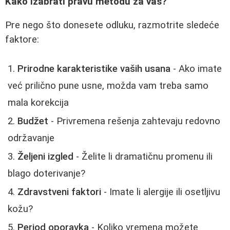
Kako izabrati pravu metodu za vas?
Pre nego što donesete odluku, razmotrite sledeće
faktore:
Prirodne karakteristike vaših usana
- Ako imate
već prilično pune usne, možda vam treba samo
mala korekcija
Budžet
- Privremena rešenja zahtevaju redovno
održavanje
Željeni izgled
- Želite li dramatičnu promenu ili
blago doterivanje?
Zdravstveni faktori
- Imate li alergije ili osetljivu
kožu?
Period oporavka
- Koliko vremena možete