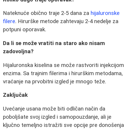
Nateknuće obično traje 2-5 dana za
hijaluronske
filere
. Hirurške metode zahtevaju 2-4 nedelje za
potpuni oporavak.
Da li se može vratiti na staro ako nisam
zadovoljna?
Hijaluronska kiselina se može rastvoriti injekcijom
enzima. Sa trajnim filerima i hirurškim metodama,
vraćanje na prvobitni izgled je mnogo teže.
Zaključak
Uvećanje usana može biti odličan način da
poboljšate svoj izgled i samopouzdanje, ali je
ključno temeljno istražiti sve opcije pre donošenja