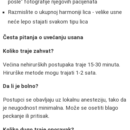
posle" fotografije njegovih pacijenata
Razmislite o ukupnoj harmoniji lica - velike usne
neće lepo stajati svakom tipu lica
Česta pitanja o uvećanju usana
Koliko traje zahvat?
Većina nehirurških postupaka traje 15-30 minuta.
Hirurške metode mogu trajati 1-2 sata.
Da li je bolno?
Postupci se obavljaju uz lokalnu anesteziju, tako da
je neugodnost minimalna. Može se osetiti blago
peckanje ili pritisak.
Koliko dugo traje oporavak?