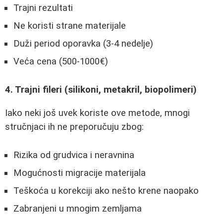
Trajni rezultati
Ne koristi strane materijale
Duži period oporavka (3-4 nedelje)
Veća cena (500-1000€)
4. Trajni fileri (silikoni, metakril, biopolimeri)
Iako neki još uvek koriste ove metode, mnogi
stručnjaci ih ne preporučuju zbog:
Rizika od grudvica i neravnina
Mogućnosti migracije materijala
Teškoća u korekciji ako nešto krene naopako
Zabranjeni u mnogim zemljama