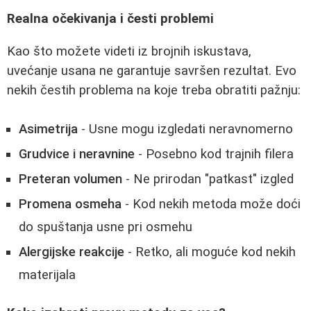
Realna očekivanja i česti problemi
Kao što možete videti iz brojnih iskustava,
uvećanje usana ne garantuje savršen rezultat. Evo
nekih čestih problema na koje treba obratiti pažnju:
Asimetrija
- Usne mogu izgledati neravnomerno
Grudvice i neravnine
- Posebno kod trajnih filera
Preteran volumen
- Ne prirodan "patkast" izgled
Promena osmeha
- Kod nekih metoda može doći
do spuštanja usne pri osmehu
Alergijske reakcije
- Retko, ali moguće kod nekih
materijala