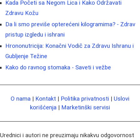
Kada Početi sa Negom Lica i Kako Održavati
Zdravu Kožu
Da li smo previše opterećeni kilogramima? - Zdrav
pristup izgledu i ishrani
Hrononutricija: Konačni Vodič za Zdravu Ishranu i
Gubljenje Težine
Kako do ravnog stomaka - Saveti i vežbe
O nama
|
Kontakt
|
Politika privatnosti
|
Uslovi
korišćenja
|
Marketinški servisi
Urednici i autori ne preuzimaju nikakvu odgovornost