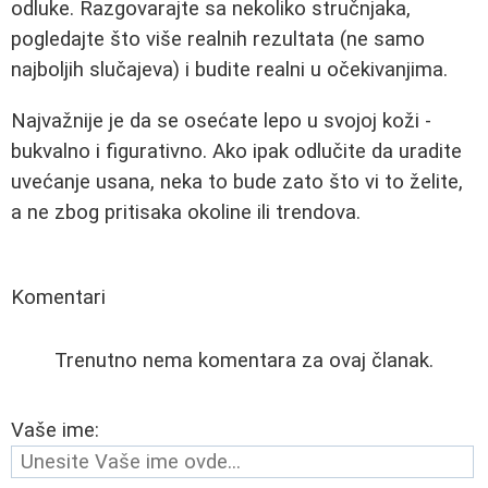
odluke. Razgovarajte sa nekoliko stručnjaka,
pogledajte što više realnih rezultata (ne samo
najboljih slučajeva) i budite realni u očekivanjima.
Najvažnije je da se osećate lepo u svojoj koži -
bukvalno i figurativno. Ako ipak odlučite da uradite
uvećanje usana, neka to bude zato što vi to želite,
a ne zbog pritisaka okoline ili trendova.
Komentari
Trenutno nema komentara za ovaj članak.
Vaše ime: