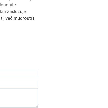
donosite
la i zaslužuje
ti, već mudrosti i