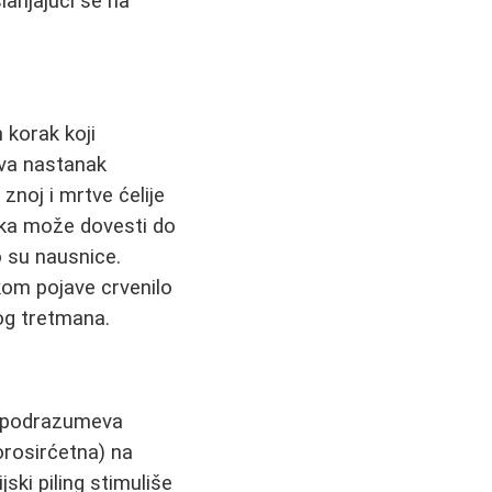
lanjajući se na
 korak koji
ava nastanak
znoj i mrtve ćelije
aka može dovesti do
to su nausnice.
kom pojave crvenilo
g tretmana.
a podrazumeva
lorosirćetna) na
ski piling stimuliše