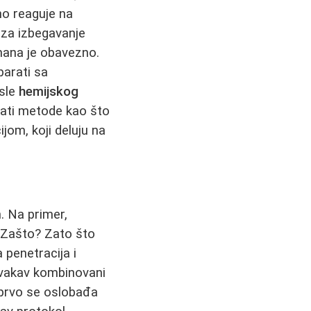
rno reaguje na
 za izbegavanje
mana je obavezno.
parati sa
osle
hemijskog
jati metode kao što
jom, koji deluju na
. Na primer,
 Zašto? Zato što
 penetracija i
Ovakav kombinovani
 prvo se oslobađa