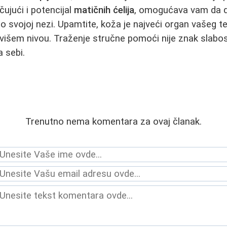
čujući i potencijal
matičnih ćelija
, omogućava vam da 
o svojoj nezi. Upamtite, koža je najveći organ vašeg te
jvišem nivou. Traženje stručne pomoći nije znak slabos
 sebi.
Trenutno nema komentara za ovaj članak.