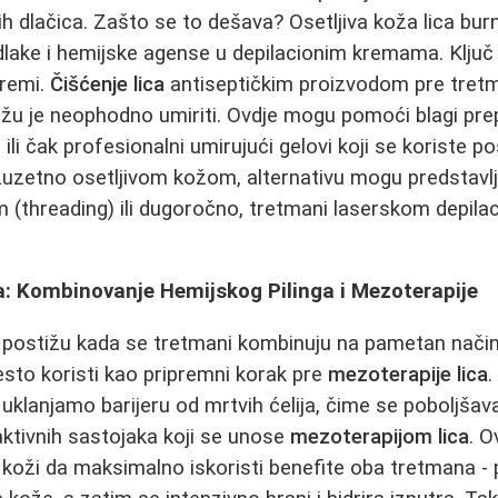
lih dlačica. Zašto se to dešava? Osetljiva koža lica bu
lake i hemijske agense u depilacionim kremama. Ključ
premi.
Čišćenje lica
antiseptičkim proizvodom pre tret
ožu je neophodno umiriti. Ovdje mogu pomoći blagi pre
li čak profesionalni umirujući gelovi koji se koriste p
izuzetno osetljivom kožom, alternativu mogu predstavl
 (threading) ili dugoročno, tretmani laserskom depilaci
a: Kombinovanje Hemijskog Pilinga i Mezoterapije
se postižu kada se tretmani kombinuju na pametan način
sto koristi kao pripremni korak pre
mezoterapije lica
.
uklanjamo barijeru od mrtvih ćelija, čime se poboljšava
aktivnih sastojaka koji se unose
mezoterapijom lica
. 
koži da maksimalno iskoristi benefite oba tretmana -