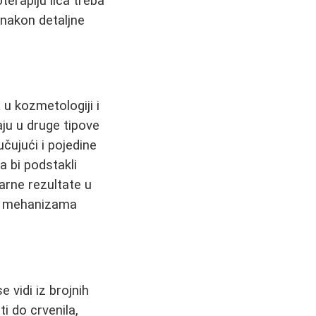
terapiju lica treba
 nakon detaljne
a
u kozmetologiji i
ju u druge tipove
čujući i pojedine
a bi podstakli
arne rezultate u
je mehanizama
e vidi iz brojnih
i do crvenila,