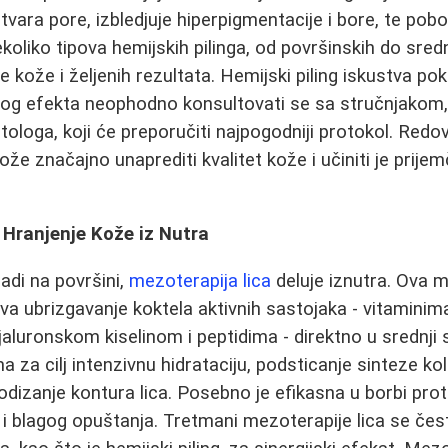
tvara pore, izbledjuje hiperpigmentacije i bore, te pobo
koliko tipova hemijskih pilinga, od površinskih do sred
e kože i željenih rezultata. Hemijski piling iskustva po
nog efekta neophodno konsultovati se sa stručnjakom
loga, koji će preporučiti najpogodniji protokol. Red
že značajno unaprediti kvalitet kože i učiniti je prije
 Hranjenje Kože iz Nutra
radi na površini,
mezoterapija lica
deluje iznutra. Ova m
 ubrizgavanje koktela aktivnih sastojaka - vitaminima
aluronskom kiselinom i peptidima - direktno u srednji s
a za cilj intenzivnu hidrataciju, podsticanje sinteze kol
podizanje kontura lica. Posebno je efikasna u borbi pro
 i blagog opuštanja. Tretmani mezoterapije lica se če