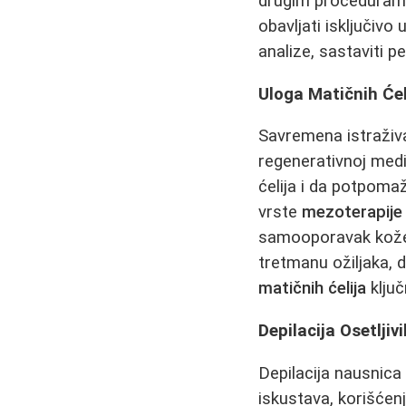
drugim procedurama, 
obavljati isključivo
analize, sastaviti 
Uloga Matičnih Ćel
Savremena istraživa
regenerativnoj medi
ćelija i da potpomaž
vrste
mezoterapije 
samooporavak kože. 
tretmanu ožiljaka,
matičnih ćelija
ključ
Depilacija Osetljiv
Depilacija nausnica 
iskustava, korišćenj