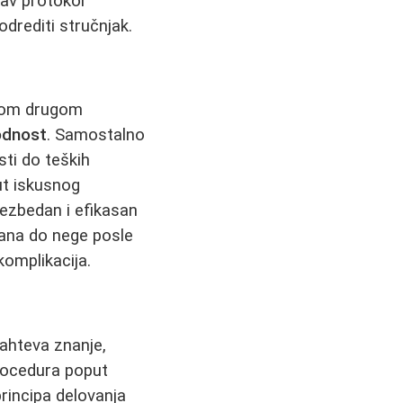
kav protokol
drediti stručnjak.
 kom drugom
odnost
. Samostalno
sti do teških
put iskusnog
 bezbedan i efikasan
ana do nege posle
komplikacija.
zahteva znanje,
rocedura poput
rincipa delovanja