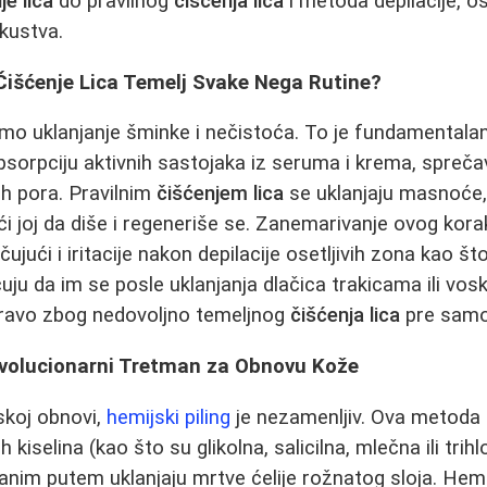
e lica
do pravilnog
čišćenja lica
i metoda depilacije, os
skustva.
Čišćenje Lica Temelj Svake Nega Rutine?
mo uklanjanje šminke i nečistoća. To je fundamentalan
sorpciju aktivnih sastojaka iz seruma i krema, spreč
ih pora. Pravilnim
čišćenjem lica
se uklanjaju masnoće, 
 joj da diše i regeneriše se. Zanemarivanje ovog kor
čujući i iritacije nakon depilacije osetljivih zona kao š
u da im se posle uklanjanja dlačica trakicama ili vos
 upravo zbog nedovoljno temeljnog
čišćenja lica
pre samo
Revolucionarni Tretman za Obnovu Kože
skoj obnovi,
hemijski piling
je nezamenljiv. Ova metod
kiselina (kao što su glikolna, salicilna, mlečna ili trih
anim putem uklanjaju mrtve ćelije rožnatog sloja. Hemij