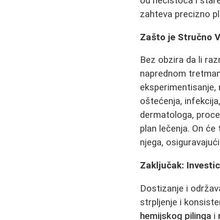
od nečistoća i stare
zahteva precizno pl
Zašto je Stručno
Bez obzira da li ra
naprednom tretmanu
eksperimentisanje, 
oštećenja, infekcija
dermatologa, proceni
plan lečenja. On će
njega, osiguravajuć
Zaključak: Investic
Dostizanje i održav
strpljenje i konsis
hemijskog pilinga
i