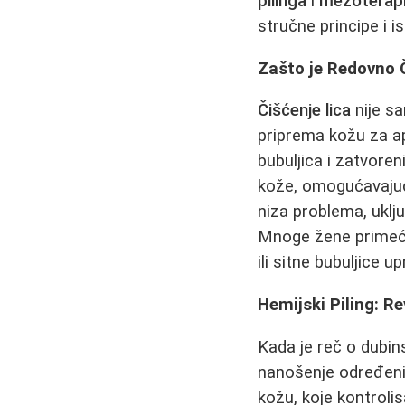
pilinga
i
mezoterapij
stručne principe i i
Zašto je Redovno 
Čišćenje lica
nije sa
priprema kožu za ap
bubuljica i zatvoren
kože, omogućavajući
niza problema, uklju
Mnoge žene primećuj
ili sitne bubuljice
Hemijski Piling: 
Kada je reč o dubin
nanošenje određenih 
kožu, koje kontrolis