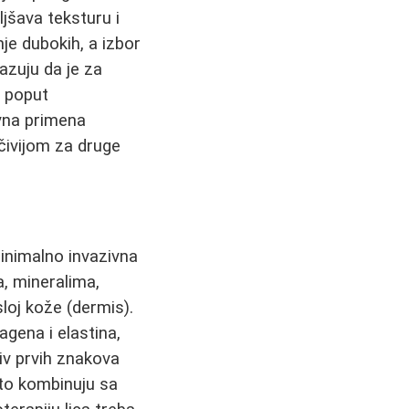
ljšava teksturu i
nje dubokih, a izbor
kazuju da je za
, poput
ovna primena
mčivijom za druge
inimalno invazivna
, mineralima,
loj kože (dermis).
agena i elastina,
tiv prvih znakova
sto kombinuju sa