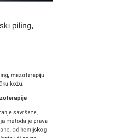
ki piling,
ling, mezoterapiju
lačku kožu.
ezoterapije
zanje savršene,
oja metoda je prava
mane, od
hemijskog