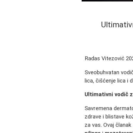
Ultimativ
Radas Vitezović
20
Sveobuhvatan vodič 
lica, čišćenje lica i
Ultimativni vodič 
Savremena dermatol
zdrave i blistave k
za vas. Ovaj članak