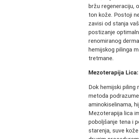
bržu regeneraciju, o
ton kože. Postoji ne
zavisi od stanja vaš
postizanje optimal
renomiranog dermato
hemijskog pilinga mo
tretmane.
Mezoterapija Lica:
Dok hemijski piling 
metoda podrazumeva
aminokiselinama, hij
Mezoterapija lica im
poboljšanje tena i 
starenja, suve kože