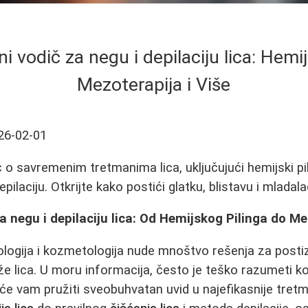
ni vodič za negu i depilaciju lica: Hemijs
Mezoterapija i Više
26-02-01
o savremenim tretmanima lica, uključujući hemijski pi
 depilaciju. Otkrijte kako postići glatku, blistavu i mlada
za negu i depilaciju lica: Od Hemijskog Pilinga do M
ogija i kozmetologija nude mnoštvo rešenja za posti
ože lica. U moru informacija, često je teško razumeti k
 će vam pružiti sveobuhvatan uvid u najefikasnije tret