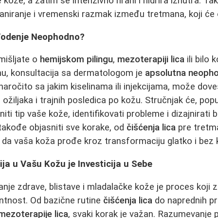
 kože, a zatim se intenzivno hrani i hidrira iznutra. Ta
aniranje i vremenski razmak između tretmana, koji će o
 Vodenje Neophodno?
zmišljate o
hemijskom pilingu
,
mezoterapiji lica
ili bilo
, konsultacija sa dermatologom je
apsolutna neoph
naročito sa jakim kiselinama ili injekcijama, može dove
, ožiljaka i trajnih posledica po kožu. Stručnjak će, po
ti tip vaše kože, identifikovati probleme i dizajnirati
 takođe objasniti sve korake, od
čišćenja lica
pre tretm
i da vaša koža prođe kroz transformaciju glatko i bez 
ija u Vašu Kožu je Investicija u Sebe
anje zdrave, blistave i mladalačke kože je proces koji 
tentnost. Od bazične rutine
čišćenja lica
do naprednih p
mezoterapije lica
, svaki korak je važan. Razumevanje p