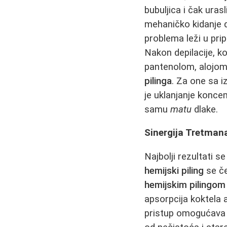
bubuljica i čak uras
mehaničko kidanje d
problema leži u pri
Nakon depilacije, k
pantenolom, alojom i
pilinga
. Za one sa 
je uklanjanje koncem
samu
matu
dlake.
Sinergija Tretman
Najbolji rezultati 
hemijski piling
se če
hemijskim pilingom
apsorpcija koktela 
pristup omogućava 