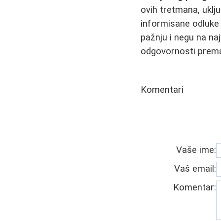
ovih tretmana, uklju
informisane odluke 
pažnju i negu na na
odgovornosti prema
Komentari
Vaše ime:
Vaš email:
Komentar: