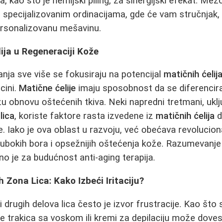
kao što je hemijski piling, za sinergijski efekat. Mezo
 u specijalizovanim ordinacijama, gde će vam stručnjak,
personalizovanu mešavinu.
ija u Regeneraciji Kože
nja sve više se fokusiraju na potencijal
matičnih ćelij
cini.
Matične ćelije
imaju sposobnost da se diferencira
u obnovu oštećenih tkiva. Neki napredni tretmani, uklju
lica
, koriste faktore rasta izvedene iz
matičnih ćelija
d
Iako je ova oblast u razvoju, već obećava revolucion
 dubokih bora i opsežnijih oštećenja kože. Razumevan
no je za budućnost anti-aging terapija.
ih Zona Lica: Kako Izbeći Iritaciju?
i drugih delova lica često je izvor frustracije. Kao što s
e trakica sa voskom ili kremi za depilaciju može dovest