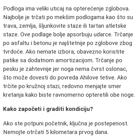
Podloga ima veliki uticaj na opterećenje zglobova.
Najbolje je trčati po mekšim podlogama kao što su
trava, zemlja, šljunkovite staze ili tartan atletske
staze. Ove podlage bolje apsorbuju udarce. Trčanje
po asfaltu i betonu je najštetnije po zglobove zbog
tvrdoće. Ako nemate izbora, obavezno koristite
patike sa dodatnom amortizacijom. Trčanje po
pesku je zahtevnije jer noga nema čvrst oslonac,
što može dovesti do povreda Ahilove tetive. Ako
trčite po kružnoj stazi, redovno menjajte smer
kretanja kako biste ravnomerno opteretili obe noge.
Kako započeti i graditi kondiciju?
Ako ste potpuni početnik, ključna je postepenost.
Nemojte otrčati 5 kilometara prvog dana.