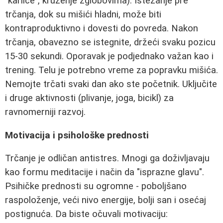
"karlice", kruženje zglobovima). Istezanje pre
trčanja, dok su mišići hladni, može biti
kontraproduktivno i dovesti do povreda. Nakon
trčanja, obavezno se istegnite, držeći svaku pozicu
15-30 sekundi. Oporavak je podjednako važan kao i
trening. Telu je potrebno vreme za popravku mišića.
Nemojte trčati svaki dan ako ste početnik. Uključite
i druge aktivnosti (plivanje, joga, bicikl) za
ravnomerniji razvoj.
Motivacija i psihološke prednosti
Trčanje je odličan antistres. Mnogi ga doživljavaju
kao formu meditacije i način da "isprazne glavu".
Psihičke prednosti su ogromne - poboljšano
raspoloženje, veći nivo energije, bolji san i osećaj
postignuća. Da biste očuvali motivaciju: