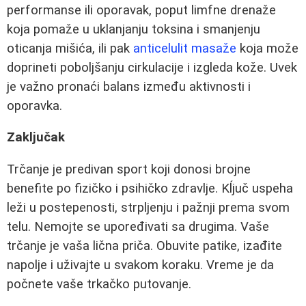
performanse ili oporavak, poput limfne drenaže
koja pomaže u uklanjanju toksina i smanjenju
oticanja mišića, ili pak
anticelulit masaže
koja može
doprineti poboljšanju cirkulacije i izgleda kože. Uvek
je važno pronaći balans između aktivnosti i
oporavka.
Zaključak
Trčanje je predivan sport koji donosi brojne
benefite po fizičko i psihičko zdravlje. Kĺjuč uspeha
leži u postepenosti, strpljenju i pažnji prema svom
telu. Nemojte se upoređivati sa drugima. Vaše
trčanje je vaša lična priča. Obuvite patike, izađite
napolje i uživajte u svakom koraku. Vreme je da
počnete vaše trkačko putovanje.