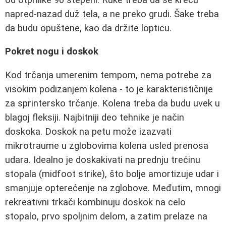
napred-nazad duž tela, a ne preko grudi. Šake treba
da budu opuštene, kao da držite lopticu.
Pokret nogu i doskok
Kod trčanja umerenim tempom, nema potrebe za
visokim podizanjem kolena - to je karakterističnije
za sprintersko trčanje. Kolena treba da budu uvek u
blagoj fleksiji. Najbitniji deo tehnike je način
doskoka. Doskok na petu može izazvati
mikrotraume u zglobovima kolena usled prenosa
udara. Idealno je doskakivati na prednju trećinu
stopala (midfoot strike), što bolje amortizuje udar i
smanjuje opterećenje na zglobove. Međutim, mnogi
rekreativni trkači kombinuju doskok na celo
stopalo, prvo spoljnim delom, a zatim prelaze na