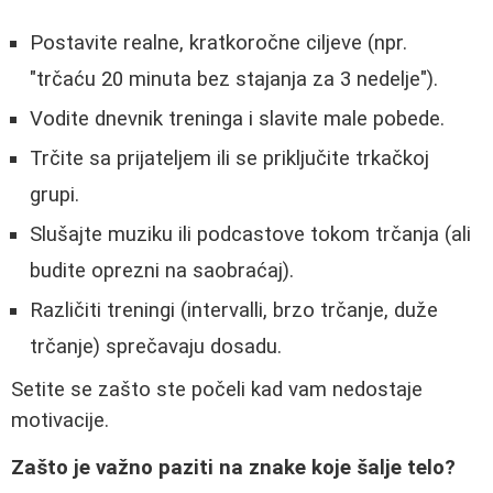
Postavite realne, kratkoročne ciljeve (npr.
"trčaću 20 minuta bez stajanja za 3 nedelje").
Vodite dnevnik treninga i slavite male pobede.
Trčite sa prijateljem ili se priključite trkačkoj
grupi.
Slušajte muziku ili podcastove tokom trčanja (ali
budite oprezni na saobraćaj).
Različiti treningi (intervalli, brzo trčanje, duže
trčanje) sprečavaju dosadu.
Setite se zašto ste počeli kad vam nedostaje
motivacije.
Zašto je važno paziti na znake koje šalje telo?