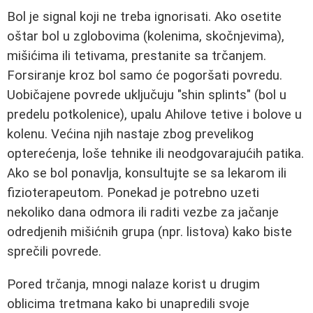
Bol je signal koji ne treba ignorisati. Ako osetite
oštar bol u zglobovima (kolenima, skočnjevima),
mišićima ili tetivama, prestanite sa trčanjem.
Forsiranje kroz bol samo će pogoršati povredu.
Uobičajene povrede uključuju "shin splints" (bol u
predelu potkolenice), upalu Ahilove tetive i bolove u
kolenu. Većina njih nastaje zbog prevelikog
opterećenja, loše tehnike ili neodgovarajućih patika.
Ako se bol ponavlja, konsultujte se sa lekarom ili
fizioterapeutom. Ponekad je potrebno uzeti
nekoliko dana odmora ili raditi vezbe za jačanje
odredjenih mišićnih grupa (npr. listova) kako biste
sprečili povrede.
Pored trčanja, mnogi nalaze korist u drugim
oblicima tretmana kako bi unapredili svoje