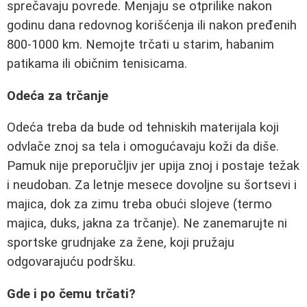
sprečavaju povrede. Menjaju se otprilike nakon
godinu dana redovnog korišćenja ili nakon pređenih
800-1000 km. Nemojte trčati u starim, habanim
patikama ili običnim tenisicama.
Odeća za trčanje
Odeća treba da bude od tehniskih materijala koji
odvlače znoj sa tela i omogućavaju koži da diše.
Pamuk nije preporučljiv jer upija znoj i postaje težak
i neudoban. Za letnje mesece dovoljne su šortsevi i
majica, dok za zimu treba obući slojeve (termo
majica, duks, jakna za trčanje). Ne zanemarujte ni
sportske grudnjake za žene, koji pružaju
odgovarajuću podršku.
Gde i po čemu trčati?