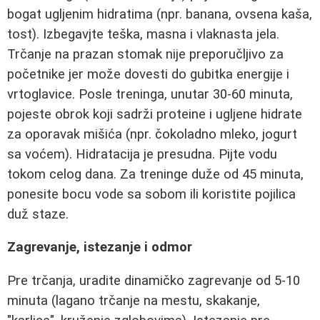
bogat ugljenim hidratima (npr. banana, ovsena kaša,
tost). Izbegavjte teška, masna i vlaknasta jela.
Trčanje na prazan stomak nije preporučljivo za
početnike jer može dovesti do gubitka energije i
vrtoglavice. Posle treninga, unutar 30-60 minuta,
pojeste obrok koji sadrži proteine i ugljene hidrate
za oporavak mišića (npr. čokoladno mleko, jogurt
sa voćem). Hidratacija je presudna. Pijte vodu
tokom celog dana. Za treninge duže od 45 minuta,
ponesite bocu vode sa sobom ili koristite pojilica
duž staze.
Zagrevanje, istezanje i odmor
Pre trčanja, uradite dinamičko zagrevanje od 5-10
minuta (lagano trčanje na mestu, skakanje,