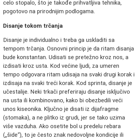
celo stopalo, što je takođe prihvatljiva tehnika,
pogotovo na prirodnijim podlogama.
Disanje tokom trčanja
Disanje je individualno i treba ga uskladiti sa
tempom trčanja. Osnovni princip je da ritam disanja
bude konstantan. Udisati se pretežno kroz nos, a
izdisati kroz usta. Kod većine ljudi, za umeren
tempo odgovara ritam udisaja na svaki drugi korak i
izdisaja na svaki treći korak. Kod sprinta, disanje je
učestalije. Neki trkači preferiraju disanje isključivo
na usta ili kombinovano, kako bi obezbedili veći
unos kiseonika. Ključno je disati iz dijafragme
(stomaka), a ne plitko iz grudi, jer se tako uzima
više vazduha. Ako osetite bol u predelu rebara
(„šide“), to je često znak nedovoljne kondicije ili