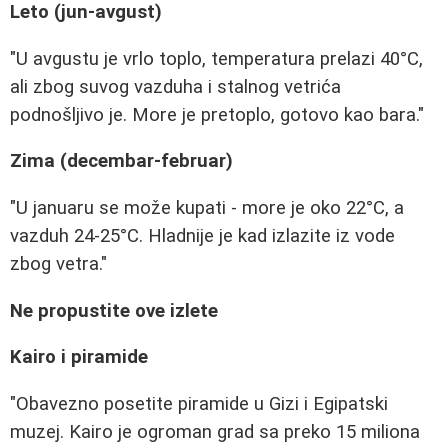
Leto (jun-avgust)
"U avgustu je vrlo toplo, temperatura prelazi 40°C,
ali zbog suvog vazduha i stalnog vetrića
podnošljivo je. More je pretoplo, gotovo kao bara."
Zima (decembar-februar)
"U januaru se može kupati - more je oko 22°C, a
vazduh 24-25°C. Hladnije je kad izlazite iz vode
zbog vetra."
Ne propustite ove izlete
Kairo i piramide
"Obavezno posetite piramide u Gizi i Egipatski
muzej. Kairo je ogroman grad sa preko 15 miliona