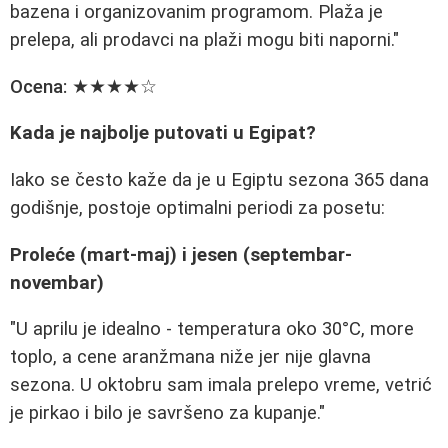
bazena i organizovanim programom. Plaža je
prelepa, ali prodavci na plaži mogu biti naporni."
Ocena:
★★★★☆
Kada je najbolje putovati u Egipat?
Iako se često kaže da je u Egiptu sezona 365 dana
godišnje, postoje optimalni periodi za posetu:
Proleće (mart-maj) i jesen (septembar-
novembar)
"U aprilu je idealno - temperatura oko 30°C, more
toplo, a cene aranžmana niže jer nije glavna
sezona. U oktobru sam imala prelepo vreme, vetrić
je pirkao i bilo je savršeno za kupanje."