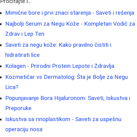
Pročitajte i...
Mimične bore i prvi znaci starenja - Saveti i rešenja
Najbolji Serum za Negu Kože - Kompletan Vodič za
Zdrav i Lep Ten
Saveti za negu kože: Kako pravilno čistiti i
hidratirati lice
Kolagen - Prirodni Protein Lepote i Zdravlja
Kozmetičar vs Dermatolog: Šta je Bolje za Negu
Lica?
Popunjavanje Bora Hijaluronom: Saveti, Iskustva i
Preporuke
Iskustva sa rinoplastikom - Saveti za uspešnu
operaciju nosa