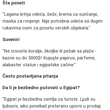
Šta poneti
"Lagana letnja odeća, šešir, krema za sunčanje,
maska za ronjenje. Nije potrebna odeća sa dugim
rukavima osim za posetu verskih objekata."
Suveniri
"Ne iznosite koralje, školjke ili pešak sa plaže -
kazne su do 3000$! Kupujte papirus, parfeme,
alabaster statue i egipatske začine."
Često postavljana pitanja
Da li je bezbedno putovati u Egipat?
"Egipat je bezbedna zemlja za turiste. Ljudi su
ljubazni, iako ponekad preterano uporni u prodaji.