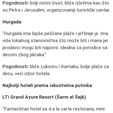
Pogodnosti:
bolji noćni život, bliže izletima kao što
su Petra i Jerusalim, organizovaniji turistički centar.
Hurgada
"Hurgada ima lepše peščane plaže i jeftinije je. Ima
više lokalnog stanovništva što može biti i mana jer
prodavci mogu biti naporni. Idealna za porodice sa
decom zbog plićaka."
Pogodnosti:
bliže Luksoru i Karnaku, bolje plaže za
decu, veći izbor hotela.
Najbolji hoteli prema iskustvima putnika
LTi Grand Azure Resort (Šarm el Šejk)
"Fantastičan hotel sa 4 a la carte restorana, mini