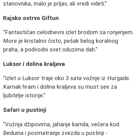
stanovnika, malo je prljav, ali vredi videti."
Rajsko ostrvo Giftun
"Fantastičan celodnevni izlet brodom sa ronjenjem.
More je kristalno čisto, pešak belog koralnog
praha, a podvodni svet oduzima dah."
Luksor i dolina kraljeva
"Izlet u Luksor traje oko 3 sata vožnje iz Hurgade.
Karnak hram i dolina kraljeva su must see za
ljubitelje istorije."
Safari u pustinji
"Vožnja džipovima, jahanje kamila, večera kod
Beduina i posmatranje zvezda u pustinji -