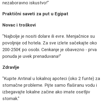
nezaboravno iskustvo!"
Praktični saveti za put u Egipat
Novac i troškovi
"Najbolje je nositi dolare ili evre. Menjačnice su
povoljnije od hotela. Za sve izlete sačekajte oko
200-250€ po osobi. Cenkanje je obavezno - prva
ponuda je uvek prenaduvana!"
Zdravlje
"Kupite Antinal u lokalnoj apoteci (oko 2 funte) za
stomačne probleme. Pijte samo flaširanu vodu i
izbegavajte lokalne začine ako imate osetljiv
stomak."