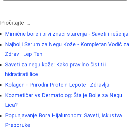
Pročitajte i...
Mimične bore i prvi znaci starenja - Saveti i rešenja
Najbolji Serum za Negu Kože - Kompletan Vodič za
Zdrav i Lep Ten
Saveti za negu kože: Kako pravilno čistiti i
hidratirati lice
Kolagen - Prirodni Protein Lepote i Zdravlja
Kozmetičar vs Dermatolog: Šta je Bolje za Negu
Lica?
Popunjavanje Bora Hijaluronom: Saveti, Iskustva i
Preporuke