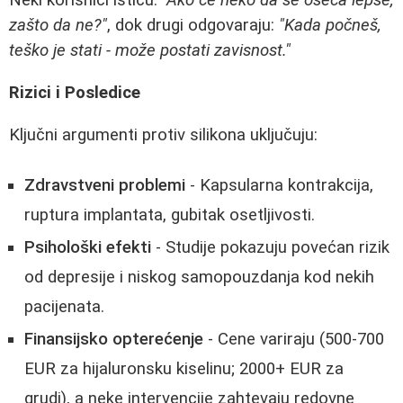
Neki korisnici ističu:
"Ako će neko da se oseća lepše,
zašto da ne?"
, dok drugi odgovaraju:
"Kada počneš,
teško je stati - može postati zavisnost."
Rizici i Posledice
Ključni argumenti protiv silikona uključuju:
Zdravstveni problemi
- Kapsularna kontrakcija,
ruptura implantata, gubitak osetljivosti.
Psihološki efekti
- Studije pokazuju povećan rizik
od depresije i niskog samopouzdanja kod nekih
pacijenata.
Finansijsko opterećenje
- Cene variraju (500-700
EUR za hijaluronsku kiselinu; 2000+ EUR za
grudi), a neke intervencije zahtevaju redovne