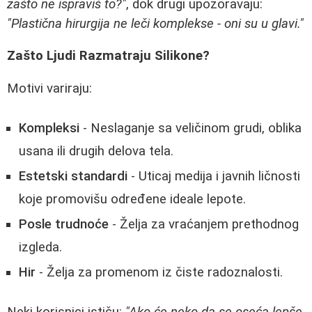
zašto ne ispraviš to?"
, dok drugi upozoravaju:
"Plastična hirurgija ne leči komplekse - oni su u glavi."
Zašto Ljudi Razmatraju Silikone?
Motivi variraju:
Kompleksi
- Neslaganje sa veličinom grudi, oblika
usana ili drugih delova tela.
Estetski standardi
- Uticaj medija i javnih ličnosti
koje promovišu određene ideale lepote.
Posle trudnoće
- Želja za vraćanjem prethodnog
izgleda.
Hir
- Želja za promenom iz čiste radoznalosti.