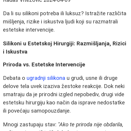
Da li su silikoni potreba ili luksuz? Istražite različita
mišljenja, rizike i iskustva ljudi koji su razmatrali
estetske intervencije.
Silikoni u Estetskoj Hirurgiji: Razmišljanja, Rizici
i Iskustva
Priroda vs. Estetske Intervencije
Debata o
ugradnji silikona
u grudi, usne ili druge
delove tela uvek izaziva žestoke reakcije. Dok neki
smatraju da je prirodni izgled nepobediv, drugi vide
estetsku hirurgiju kao način da isprave nedostatke
ili povećaju samopouzdanje.
Mnogi zastupaju stav:
"Ako te priroda nije obdarila,