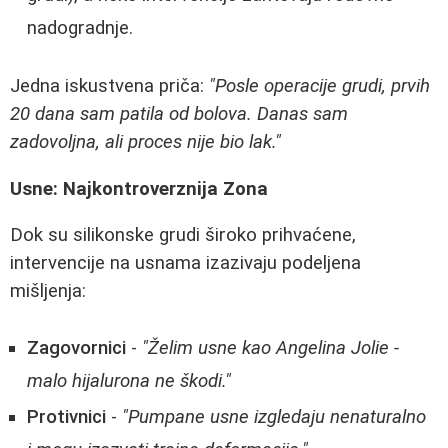
nadogradnje.
Jedna iskustvena priča:
"Posle operacije grudi, prvih
20 dana sam patila od bolova. Danas sam
zadovoljna, ali proces nije bio lak."
Usne: Najkontroverznija Zona
Dok su silikonske grudi široko prihvaćene,
intervencije na usnama izazivaju podeljena
mišljenja:
Zagovornici
-
"Želim usne kao Angelina Jolie -
malo hijalurona ne škodi."
Protivnici
-
"Pumpane usne izgledaju nenaturalno