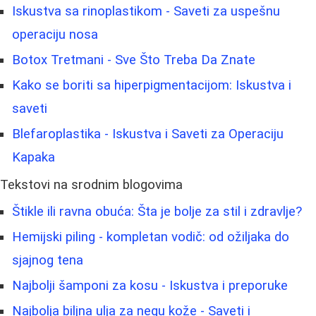
Iskustva sa rinoplastikom - Saveti za uspešnu
operaciju nosa
Botox Tretmani - Sve Što Treba Da Znate
Kako se boriti sa hiperpigmentacijom: Iskustva i
saveti
Blefaroplastika - Iskustva i Saveti za Operaciju
Kapaka
Tekstovi na srodnim blogovima
Štikle ili ravna obuća: Šta je bolje za stil i zdravlje?
Hemijski piling - kompletan vodič: od ožiljaka do
sjajnog tena
Najbolji šamponi za kosu - Iskustva i preporuke
Najbolja biljna ulja za negu kože - Saveti i