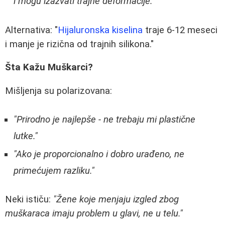
i mogu izazvati trajne deformacije."
Alternativa: "
Hijaluronska kiselina
traje 6-12 meseci
i manje je rizična od trajnih silikona."
Šta Kažu Muškarci?
Mišljenja su polarizovana:
"Prirodno je najlepše - ne trebaju mi plastične
lutke."
"Ako je proporcionalno i dobro urađeno, ne
primećujem razliku."
Neki ističu:
"Žene koje menjaju izgled zbog
muškaraca imaju problem u glavi, ne u telu."