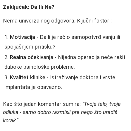
Zaključak: Da Ili Ne?
Nema univerzalnog odgovora. Ključni faktori:
Motivacija
- Da li je reč o samopotvrđivanju ili
spoljašnjem pritisku?
Realna očekivanja
- Nijedna operacija neće rešiti
duboke psihološke probleme.
Kvalitet klinike
- Istraživanje doktora i vrste
implantata je obavezno.
Kao što jedan komentar sumira:
"Tvoje telo, tvoja
odluka - samo dobro razmisli pre nego što uradiš
korak."