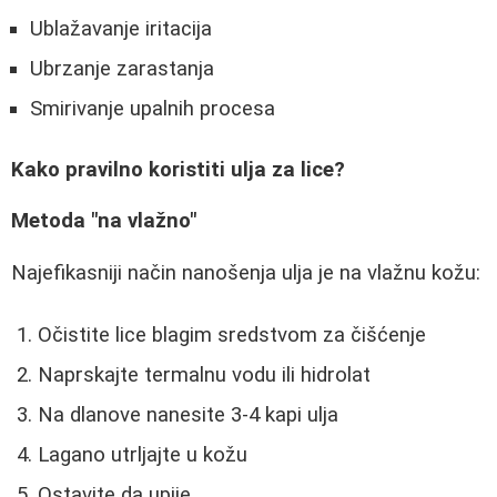
Ublažavanje iritacija
Ubrzanje zarastanja
Smirivanje upalnih procesa
Kako pravilno koristiti ulja za lice?
Metoda "na vlažno"
Najefikasniji način nanošenja ulja je na vlažnu kožu:
Očistite lice blagim sredstvom za čišćenje
Naprskajte termalnu vodu ili hidrolat
Na dlanove nanesite 3-4 kapi ulja
Lagano utrljajte u kožu
Ostavite da upije