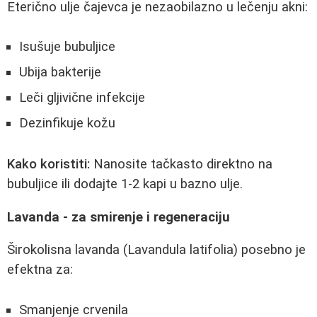
Eterično ulje čajevca je nezaobilazno u lečenju akni:
Isušuje bubuljice
Ubija bakterije
Leči gljivične infekcije
Dezinfikuje kožu
Kako koristiti:
Nanosite tačkasto direktno na
bubuljice ili dodajte 1-2 kapi u bazno ulje.
Lavanda - za smirenje i regeneraciju
Širokolisna lavanda (Lavandula latifolia) posebno je
efektna za:
Smanjenje crvenila