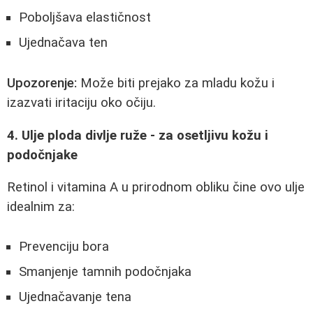
Poboljšava elastičnost
Ujednačava ten
Upozorenje:
Može biti prejako za mladu kožu i
izazvati iritaciju oko očiju.
4. Ulje ploda divlje ruže - za osetljivu kožu i
podočnjake
Retinol i vitamina A u prirodnom obliku čine ovo ulje
idealnim za:
Prevenciju bora
Smanjenje tamnih podočnjaka
Ujednačavanje tena