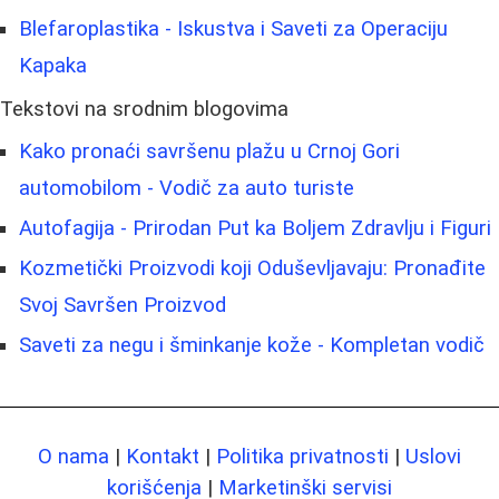
Blefaroplastika - Iskustva i Saveti za Operaciju
Kapaka
Tekstovi na srodnim blogovima
Kako pronaći savršenu plažu u Crnoj Gori
automobilom - Vodič za auto turiste
Autofagija - Prirodan Put ka Boljem Zdravlju i Figuri
Kozmetički Proizvodi koji Oduševljavaju: Pronađite
Svoj Savršen Proizvod
Saveti za negu i šminkanje kože - Kompletan vodič
O nama
|
Kontakt
|
Politika privatnosti
|
Uslovi
korišćenja
|
Marketinški servisi