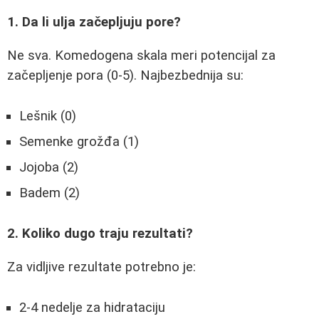
1. Da li ulja začepljuju pore?
Ne sva. Komedogena skala meri potencijal za
začepljenje pora (0-5). Najbezbednija su:
Lešnik (0)
Semenke grožđa (1)
Jojoba (2)
Badem (2)
2. Koliko dugo traju rezultati?
Za vidljive rezultate potrebno je:
2-4 nedelje za hidrataciju