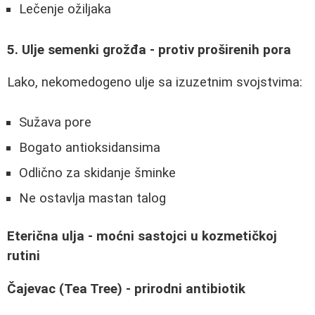
Lečenje ožiljaka
5. Ulje semenki grožđa - protiv proširenih pora
Lako, nekomedogeno ulje sa izuzetnim svojstvima:
Sužava pore
Bogato antioksidansima
Odlično za skidanje šminke
Ne ostavlja mastan talog
Eterična ulja - moćni sastojci u kozmetičkoj
rutini
Čajevac (Tea Tree) - prirodni antibiotik