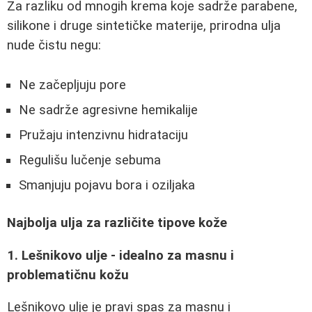
Za razliku od mnogih krema koje sadrže parabene,
silikone i druge sintetičke materije, prirodna ulja
nude čistu negu:
Ne začepljuju pore
Ne sadrže agresivne hemikalije
Pružaju intenzivnu hidrataciju
Regulišu lučenje sebuma
Smanjuju pojavu bora i oziljaka
Najbolja ulja za različite tipove kože
1. Lešnikovo ulje - idealno za masnu i
problematičnu kožu
Lešnikovo ulje je pravi spas za masnu i