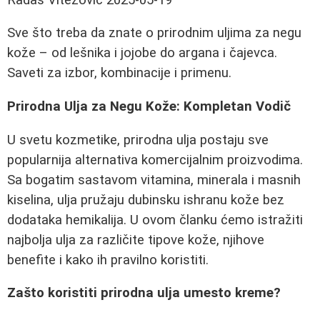
Sve što treba da znate o prirodnim uljima za negu
kože – od lešnika i jojobe do argana i čajevca.
Saveti za izbor, kombinacije i primenu.
Prirodna Ulja za Negu Kože: Kompletan Vodič
U svetu kozmetike, prirodna ulja postaju sve
popularnija alternativa komercijalnim proizvodima.
Sa bogatim sastavom vitamina, minerala i masnih
kiselina, ulja pružaju dubinsku ishranu kože bez
dodataka hemikalija. U ovom članku ćemo istražiti
najbolja ulja za različite tipove kože, njihove
benefite i kako ih pravilno koristiti.
Zašto koristiti prirodna ulja umesto kreme?