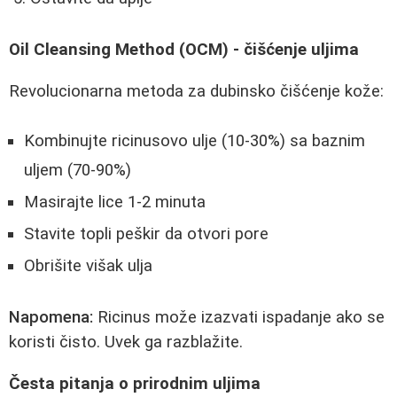
Oil Cleansing Method (OCM) - čišćenje uljima
Revolucionarna metoda za dubinsko čišćenje kože:
Kombinujte ricinusovo ulje (10-30%) sa baznim
uljem (70-90%)
Masirajte lice 1-2 minuta
Stavite topli peškir da otvori pore
Obrišite višak ulja
Napomena:
Ricinus može izazvati ispadanje ako se
koristi čisto. Uvek ga razblažite.
Česta pitanja o prirodnim uljima