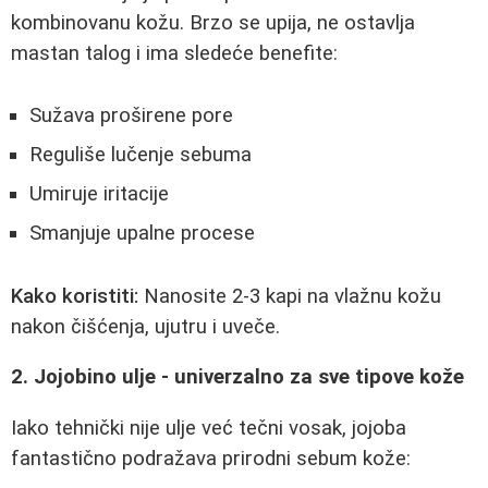
kombinovanu kožu. Brzo se upija, ne ostavlja
mastan talog i ima sledeće benefite:
Sužava proširene pore
Reguliše lučenje sebuma
Umiruje iritacije
Smanjuje upalne procese
Kako koristiti:
Nanosite 2-3 kapi na vlažnu kožu
nakon čišćenja, ujutru i uveče.
2. Jojobino ulje - univerzalno za sve tipove kože
Iako tehnički nije ulje već tečni vosak, jojoba
fantastično podražava prirodni sebum kože: