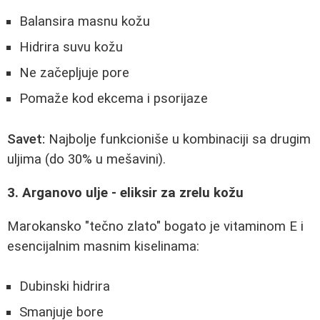
Balansira masnu kožu
Hidrira suvu kožu
Ne začepljuje pore
Pomaže kod ekcema i psorijaze
Savet:
Najbolje funkcioniše u kombinaciji sa drugim
uljima (do 30% u mešavini).
3. Arganovo ulje - eliksir za zrelu kožu
Marokansko "tečno zlato" bogato je vitaminom E i
esencijalnim masnim kiselinama:
Dubinski hidrira
Smanjuje bore