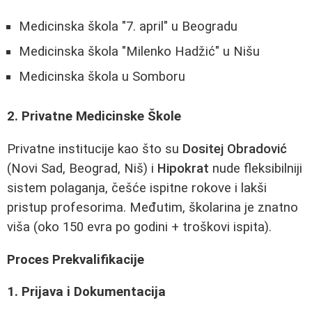
Medicinska škola "7. april" u Beogradu
Medicinska škola "Milenko Hadžić" u Nišu
Medicinska škola u Somboru
2. Privatne Medicinske Škole
Privatne institucije kao što su
Dositej Obradović
(Novi Sad, Beograd, Niš) i
Hipokrat
nude fleksibilniji
sistem polaganja, češće ispitne rokove i lakši
pristup profesorima. Međutim, školarina je znatno
viša (oko 150 evra po godini + troškovi ispita).
Proces Prekvalifikacije
1. Prijava i Dokumentacija