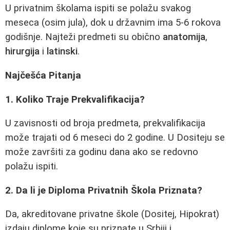
U privatnim školama ispiti se polažu svakog
meseca (osim jula), dok u državnim ima 5-6 rokova
godišnje. Najteži predmeti su obično
anatomija
,
hirurgija
i
latinski
.
Najčešća Pitanja
1. Koliko Traje Prekvalifikacija?
U zavisnosti od broja predmeta, prekvalifikacija
može trajati od 6 meseci do 2 godine. U Dositeju se
može završiti za godinu dana ako se redovno
polažu ispiti.
2. Da li je Diploma Privatnih Škola Priznata?
Da, akreditovane privatne škole (Dositej, Hipokrat)
izdaju diplome koje su priznate u Srbiji i