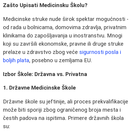
Zašto Upisati Medicinsku Školu?
Medicinske struke nude širok spektar mogućnosti -
od rada u bolnicama, domovima zdravlja, privatnim
klinikama do zapošljavanja u inostranstvu. Mnogi
koji su završili ekonomske, pravne ili druge struke
prelaze u zdravstvo zbog veće
sigurnosti posla i
boljih plata
, posebno u zemljama EU.
Izbor Škole: Državna vs. Privatna
1. Državne Medicinske Škole
Državne škole su jeftinije, ali proces prekvalifikacije
može biti sporiji zbog ograničenog broja mesta i
čestih padova na ispitima. Primere državnih škola
su: