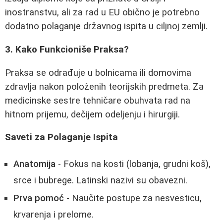
inostranstvu, ali za rad u EU obično je potrebno
dodatno polaganje državnog ispita u ciljnoj zemlji.
3. Kako Funkcioniše Praksa?
Praksa se odrađuje u bolnicama ili domovima
zdravlja nakon položenih teorijskih predmeta. Za
medicinske sestre tehničare obuhvata rad na
hitnom prijemu, dečijem odeljenju i hirurgiji.
Saveti za Polaganje Ispita
Anatomija
- Fokus na kosti (lobanja, grudni koš),
srce i bubrege. Latinski nazivi su obavezni.
Prva pomoć
- Naučite postupe za nesvesticu,
krvarenja i prelome.