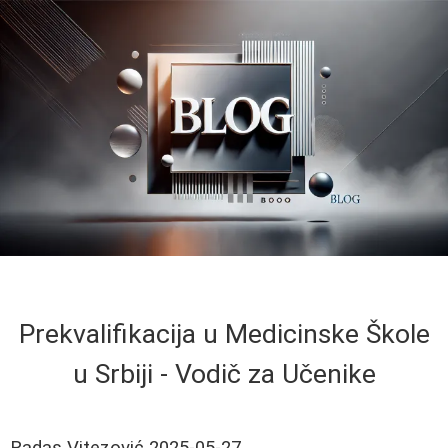
Prekvalifikacija u Medicinske Škole
u Srbiji - Vodič za Učenike
Radas Vitezović
2025-05-27