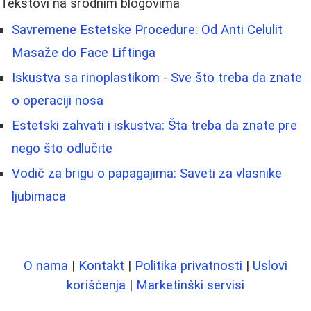
Tekstovi na srodnim blogovima
Savremene Estetske Procedure: Od Anti Celulit
Masaže do Face Liftinga
Iskustva sa rinoplastikom - Sve što treba da znate
o operaciji nosa
Estetski zahvati i iskustva: Šta treba da znate pre
nego što odlučite
Vodič za brigu o papagajima: Saveti za vlasnike
ljubimaca
O nama
|
Kontakt
|
Politika privatnosti
|
Uslovi
korišćenja
|
Marketinški servisi