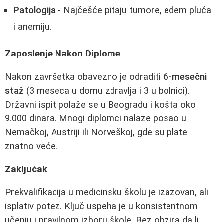
Patologija
- Najčešće pitaju tumore, edem pluća
i anemiju.
Zaposlenje Nakon Diplome
Nakon završetka obavezno je odraditi
6-mesečni
staž
(3 meseca u domu zdravlja i 3 u bolnici).
Državni ispit polaže se u Beogradu i košta oko
9.000 dinara. Mnogi diplomci nalaze posao u
Nemačkoj, Austriji ili Norveškoj, gde su plate
znatno veće.
Zaključak
Prekvalifikacija u medicinsku školu je izazovan, ali
isplativ potez. Ključ uspeha je u konsistentnom
učenju i pravilnom izboru škole. Bez obzira da li