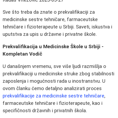
Sve što treba da znate o prekvalifikaciji za
medicinske sestre tehničare, farmaceutske
tehničare i fizioterapeute u Srbiji. Saveti, iskustva i
uputstva za upis u državne i privatne škole.
Prekvalifikacija u Medicinske Škole u Srbiji -
Kompletan Vodič
U današnjem vremenu, sve više ljudi razmišlja o
prekvalifikaciji u medicinske struke zbog stabilnosti
zaposlenja i mogućnosti rada u inostranstvu. U
ovom članku ćemo detaljno analizirati proces
prekvalifikacije za medicinske sestre tehničare
,
farmaceutske tehničare i fizioterapeute, kao i
specifičnosti državnih i privatnih škola.