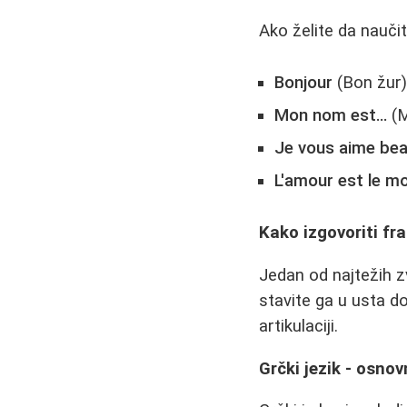
Ako želite da nauči
Bonjour
(Bon žur)
Mon nom est…
(M
Je vous aime be
L'amour est le mo
Kako izgovoriti fr
Jedan od najtežih z
stavite ga u usta d
artikulaciji.
Grčki jezik - osnov