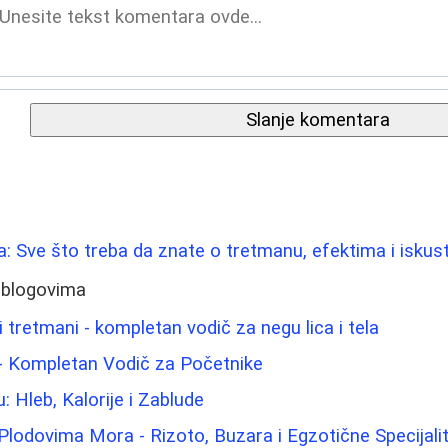
Slanje komentara
ica: Sve što treba da znate o tretmanu, efektima i isku
 blogovima
 tretmani - kompletan vodič za negu lica i tela
- Kompletan Vodič za Početnike
u: Hleb, Kalorije i Zablude
Plodovima Mora - Rizoto, Buzara i Egzotične Specijali