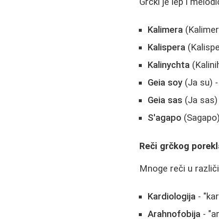
Grčki je lep i melod
Kalimera
(Kalimer
Kalispera
(Kalispe
Kalinychta
(Kalini
Geia soy
(Ja su) -
Geia sas
(Ja sas)
S'agapo
(Sagapo)
Reči grčkog porekl
Mnoge reči u različ
Kardiologija
- "kar
Arahnofobija
- "a