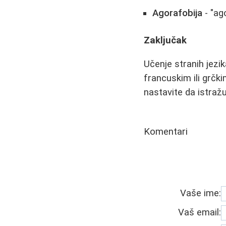
Agorafobija
- "ag
Zaključak
Učenje stranih jezi
francuskim ili grčki
nastavite da istražu
Komentari
Vaše ime:
Vaš email: