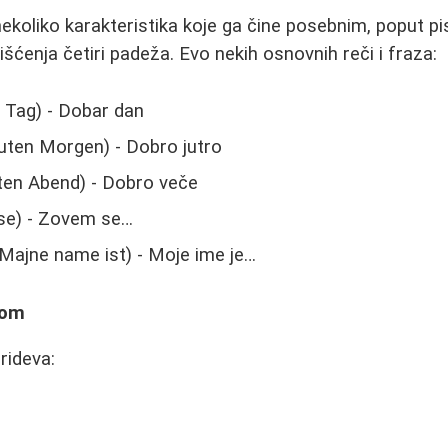
ekoliko karakteristika koje ga čine posebnim, poput pi
išćenja četiri padeža. Evo nekih osnovnih reči i fraza:
 Tag) - Dobar dan
uten Morgen) - Dobro jutro
en Abend) - Dobro veče
jse) - Zovem se…
Majne name ist) - Moje ime je…
kom
rideva: