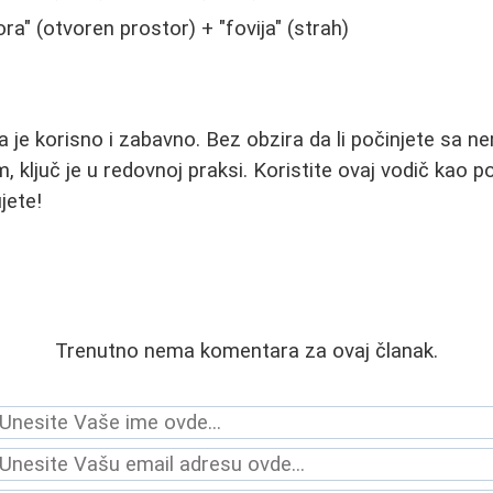
ora" (otvoren prostor) + "fovija" (strah)
ka je korisno i zabavno. Bez obzira da li počinjete sa 
m, ključ je u redovnoj praksi. Koristite ovaj vodič kao p
jete!
Trenutno nema komentara za ovaj članak.