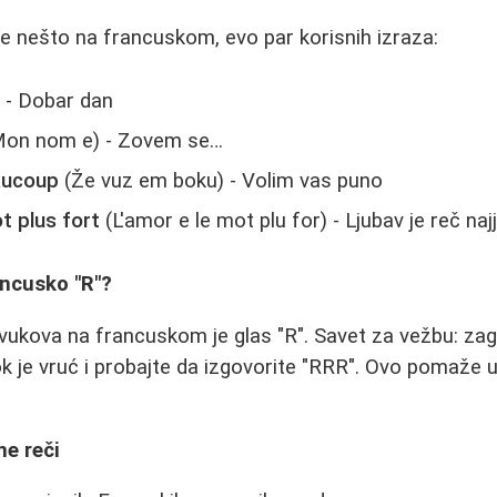
te nešto na francuskom, evo par korisnih izraza:
 - Dobar dan
on nom e) - Zovem se…
aucoup
(Že vuz em boku) - Volim vas puno
t plus fort
(L'amor e le mot plu for) - Ljubav je reč na
ancusko "R"?
vukova na francuskom je glas "R". Savet za vežbu: zag
ok je vruć i probajte da izgovorite "RRR". Ovo pomaže u
ne reči