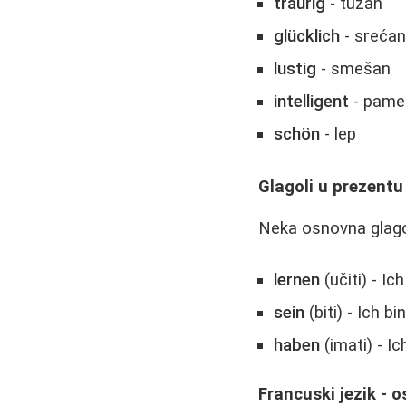
traurig
- tužan
glücklich
- sreća
lustig
- smešan
intelligent
- pame
schön
- lep
Glagoli u prezentu
Neka osnovna glag
lernen
(učiti) - Ich
sein
(biti) - Ich bi
haben
(imati) - Ic
Francuski jezik - 