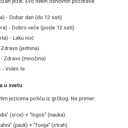
iozan jezik. Evo nekih osnovnih pozdrava:
a) - Dobar dan (do 12 sati)
ra) - Dobro veče (posle 12 sati)
hta) - Laku noć
 Zdravo (jednina)
 - Zdravo (množina)
 - Volim te
a u svetu
itim jezicima potiču iz grčkog. Na primer:
dia" (srce) + "logos" (nauka)
rahni" (pauk) + "fovija" (strah)