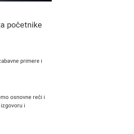
za početnike
zabavne primere i
emo osnovne reči i
izgovoru i