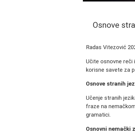
Osnove stra
Radas Vitezović
20
Učite osnovne reči
korisne savete za p
Osnove stranih jez
Učenje stranih jezi
fraze na nemačkom,
gramatici.
Osnovni nemački z