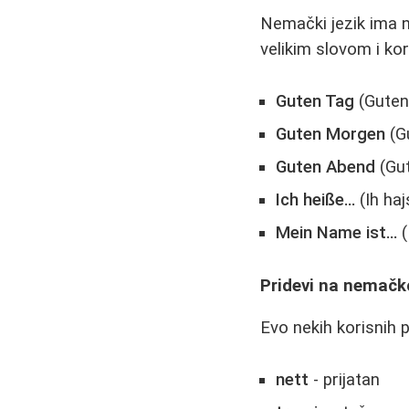
Nemački jezik ima n
velikim slovom i kor
Guten Tag
(Guten
Guten Morgen
(G
Guten Abend
(Gut
Ich heiße…
(Ih ha
Mein Name ist…
(
Pridevi na nemač
Evo nekih korisnih p
nett
- prijatan