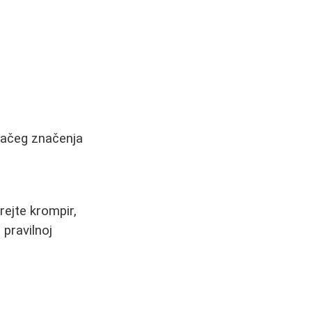
jjačeg značenja
rejte krompir,
 pravilnoj