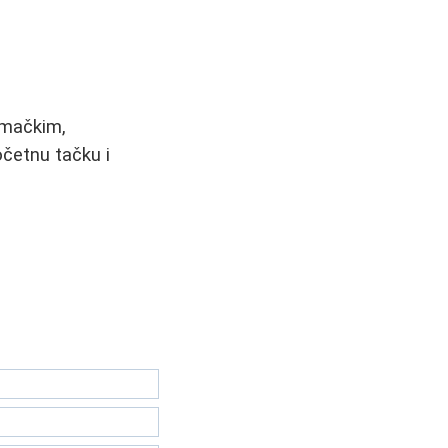
nemačkim,
očetnu tačku i