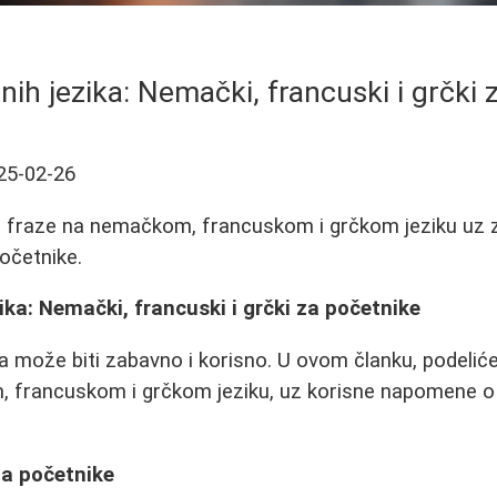
nih jezika: Nemački, francuski i grčki 
25-02-26
 i fraze na nemačkom, francuskom i grčkom jeziku uz 
očetnike.
ika: Nemački, francuski i grčki za početnike
ka može biti zabavno i korisno. U ovom članku, podelić
 francuskom i grčkom jeziku, uz korisne napomene o 
a početnike