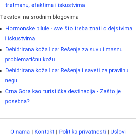
tretmanu, efektima i iskustvima
Tekstovi na srodnim blogovima
Hormonske pilule - sve što treba znati o dejstvima
i iskustvima
Dehidrirana koža lica: Rešenje za suvu i masnu
problematičnu kožu
Dehidrirana koža lica: Rešenja i saveti za pravilnu
negu
Crna Gora kao turistička destinacija - Zašto je
posebna?
O nama
|
Kontakt
|
Politika privatnosti
|
Uslovi