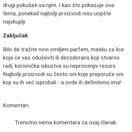
drugi pokušati sa njim. I kao što pokazuje ova
tema, ponekad najbolji proizvodi nisu uopšte
najskuplji.
Zaključak
Bilo da tražite novi omiljeni parfem, masku za lice
koja će vas oduševiti ili dezodorans koji stvarno
radi, korisnička iskustva su neprocenjiv resurs.
Najbolji proizvodi su često oni koje preporuče oni
koji su ih već isprobali - a ovde ih definitivno ima!
Komentari
Trenutno nema komentara za ovaj članak.