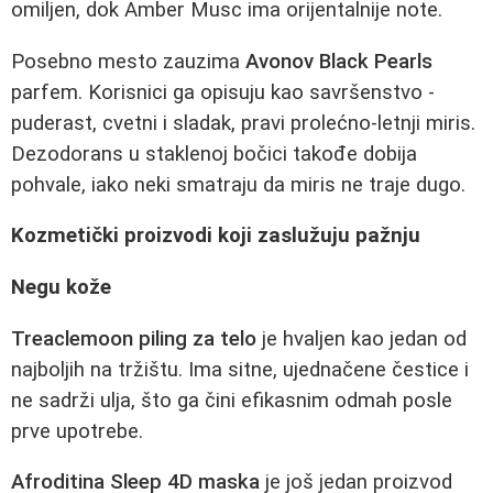
omiljen, dok Amber Musc ima orijentalnije note.
Posebno mesto zauzima
Avonov Black Pearls
parfem. Korisnici ga opisuju kao savršenstvo -
puderast, cvetni i sladak, pravi prolećno-letnji miris.
Dezodorans u staklenoj bočici takođe dobija
pohvale, iako neki smatraju da miris ne traje dugo.
Kozmetički proizvodi koji zaslužuju pažnju
Negu kože
Treaclemoon piling za telo
je hvaljen kao jedan od
najboljih na tržištu. Ima sitne, ujednačene čestice i
ne sadrži ulja, što ga čini efikasnim odmah posle
prve upotrebe.
Afroditina Sleep 4D maska
je još jedan proizvod