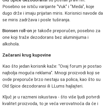
Posebno se ističu varijante "Vuk" i "Meda", koje
dugo drže i imaju prijatan miris. Korisnici navode da
se miris zadržava i posle tuširanja.
Bionsen roll-on
je takođe preporučen, posebno za
one koji traže dezodorans bez aluminijuma i
alkohola.
Začarani krug kupovine
Kao što jedan korisnik kaže: "Ovaj forum je postao
najbolja moguća reklama". Mnogi proizvodi koji se
ovde preporuče brzo nestaju sa polica, kao što su
Old Spice dezodoransi ili LLums hajlajteri.
Ključ je u razmeni iskustava - što više ljudi potvrdi
kvalitet proizvoda, to je veća verovatnoća da će i