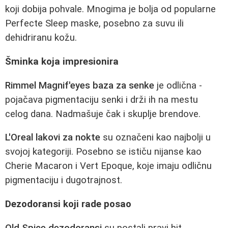
koji dobija pohvale. Mnogima je bolja od popularne
Perfecte Sleep maske, posebno za suvu ili
dehidriranu kožu.
Šminka koja impresionira
Rimmel Magnif'eyes baza za senke
je odlična -
pojačava pigmentaciju senki i drži ih na mestu
celog dana. Nadmašuje čak i skuplje brendove.
L'Oreal lakovi za nokte
su označeni kao najbolji u
svojoj kategoriji. Posebno se ističu nijanse kao
Cherie Macaron i Vert Epoque, koje imaju odličnu
pigmentaciju i dugotrajnost.
Dezodoransi koji rade posao
Old Spice dezodoransi
su postali pravi hit.