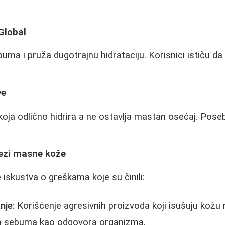
Global
buma i pruža dugotrajnu hidrataciju. Korisnici ističu d
ve
koja odlično hidrira a ne ostavlja mastan osećaj. Pos
nezi masne kože
 iskustva o greškama koje su činili:
nje:
Korišćenje agresivnih proizvoda koji isušuju kožu
a sebuma kao odgovora organizma.