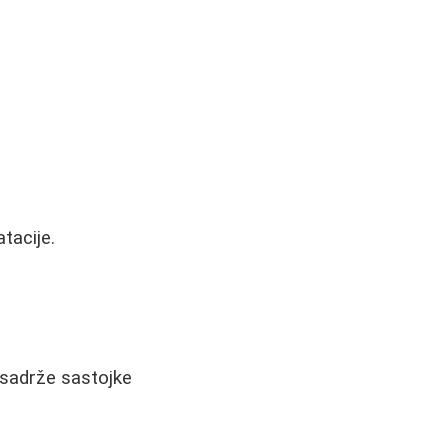
tacije.
sadrže sastojke