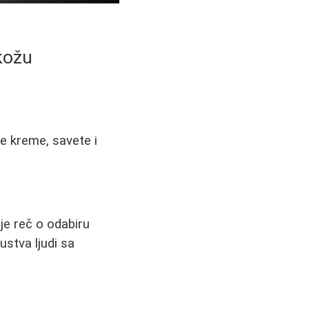
kožu
e kreme, savete i
e reč o odabiru
stva ljudi sa