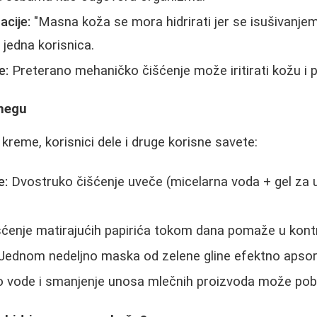
acije:
"Masna koža se mora hidrirati jer se isušivanje
 jedna korisnica.
e:
Preterano mehaničko čišćenje može iritirati kožu i p
 negu
kreme, korisnici dele i druge korisne savete:
e:
Dvostruko čišćenje uveče (micelarna voda + gel za u
ćenje matirajućih papirića tokom dana pomaže u kontro
Jednom nedeljno maska od zelene gline efektno apsor
 vode i smanjenje unosa mlečnih proizvoda može pobol