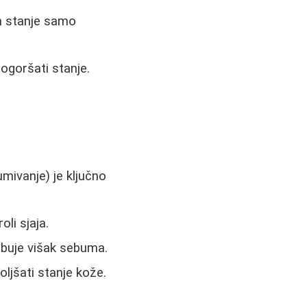
m stanje samo
ogoršati stanje.
mivanje) je ključno
li sjaja.
buje višak sebuma.
jšati stanje kože.