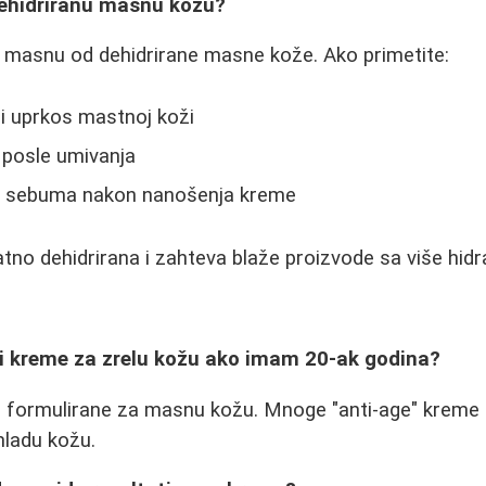
ehidriranu masnu kožu?
i masnu od dehidrirane masne kože. Ako primetite:
i uprkos mastnoj koži
 posle umivanja
e sebuma nakon nanošenja kreme
tno dehidrirana i zahteva blaže proizvode sa više hidra
ti kreme za zrelu kožu ako imam 20-ak godina?
 formulirane za masnu kožu. Mnoge "anti-age" kreme 
 mladu kožu.