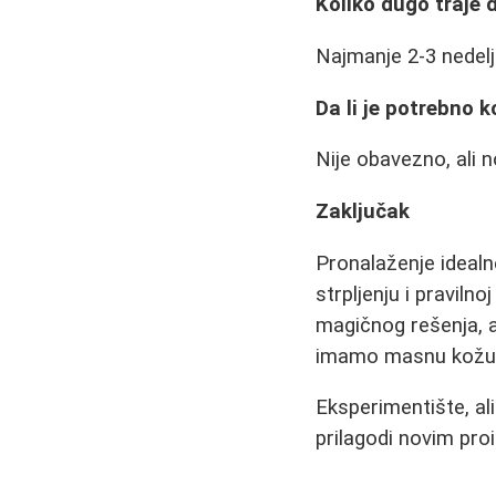
Koliko dugo traje 
Najmanje 2-3 nedelj
Da li je potrebno 
Nije obavezno, ali n
Zaključak
Pronalaženje idealn
strpljenju i praviln
magičnog rešenja, al
imamo masnu kožu 
Eksperimentište, ali
prilagodi novim pro