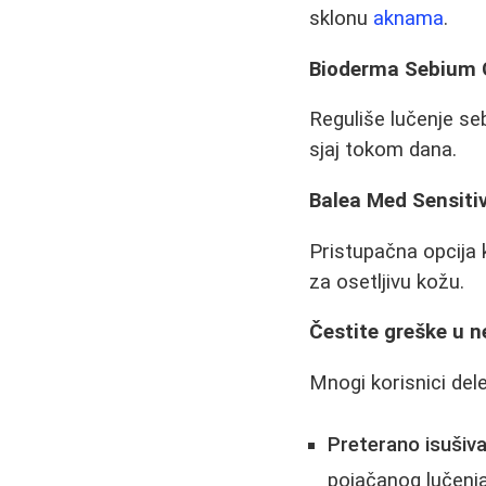
sklonu
aknama
.
Bioderma Sebium 
Reguliše lučenje se
sjaj tokom dana.
Balea Med Sensiti
Pristupačna opcija 
za osetljivu kožu.
Čestite greške u 
Mnogi korisnici dele
Preterano isušiva
pojačanog lučenj