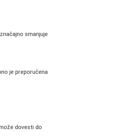
a značajno smanjuje
ebno je preporučena
 može dovesti do