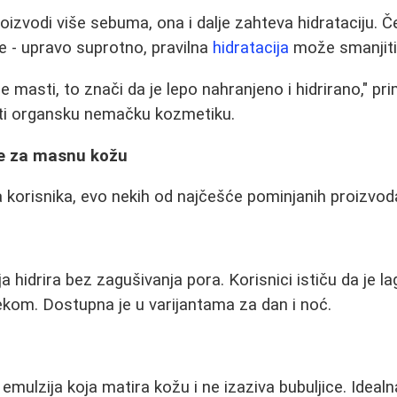
izvodi više sebuma, ona i dalje zahteva hidrataciju. 
e - upravo suprotno, pravilna
hidratacija
može smanjiti
 ne masti, to znači da je lepo nahranjeno i hidrirano," p
sti organsku nemačku kozmetiku.
e za masnu kožu
 korisnika, evo nekih od najčešće pominjanih proizvod
hidrira bez zagušivanja pora. Korisnici ističu da je la
kom. Dostupna je u varijantama za dan i noć.
mulzija koja matira kožu i ne izaziva bubuljice. Ideal