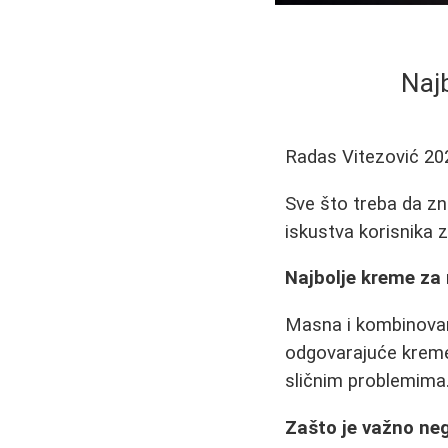
Naj
Radas Vitezović
20
Sve što treba da zn
iskustva korisnika z
Najbolje kreme za
Masna i kombinovan
odgovarajuće kreme.
sličnim problemima
Zašto je važno ne