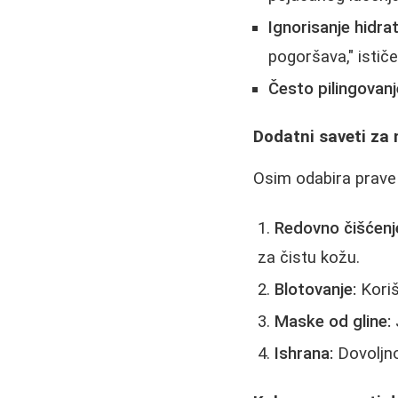
Ignorisanje hidrat
pogoršava," ističe
Često pilingovanj
Dodatni saveti za
Osim odabira prave 
Redovno čišćenj
za čistu kožu.
Blotovanje:
Koriš
Maske od gline:
Ishrana:
Dovoljno