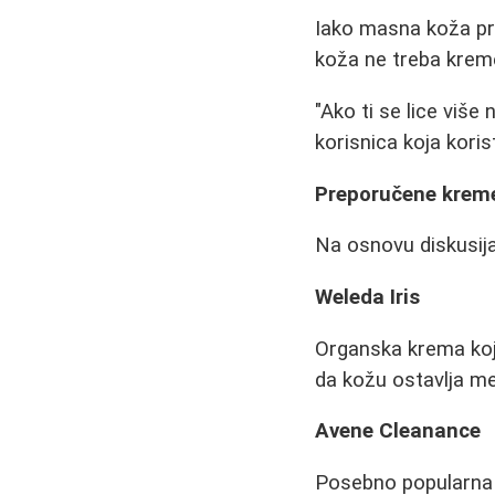
Iako masna koža pro
koža ne treba krem
"Ako ti se lice više
korisnica koja kori
Preporučene krem
Na osnovu diskusija
Weleda Iris
Organska krema koja 
da kožu ostavlja me
Avene Cleanance
Posebno popularna e