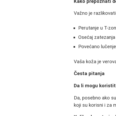
Kako prepoznati d
Važno je razlikovat
Perutanje u T-zon
Osećaj zatezanja
Povećano lučenj
Vaša koža je verova
Česta pitanja
Da li mogu koristi
Da, posebno ako su
koji su korisni i za