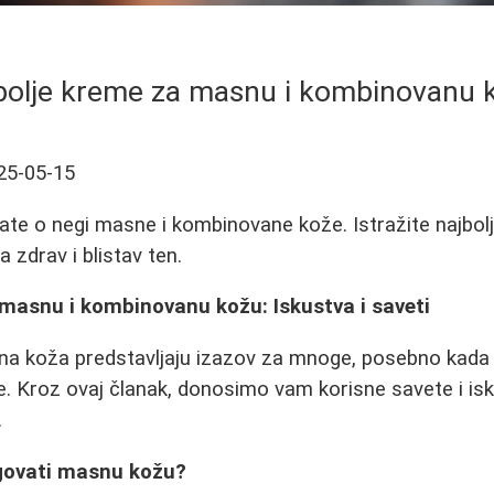
bolje kreme za masnu i kombinovanu 
25-05-15
ate o negi masne i kombinovane kože. Istražite najbolj
a zdrav i blistav ten.
 masnu i kombinovanu kožu: Iskustva i saveti
a koža predstavljaju izazov za mnoge, posebno kada j
 Kroz ovaj članak, donosimo vam korisne savete i isku
.
govati masnu kožu?