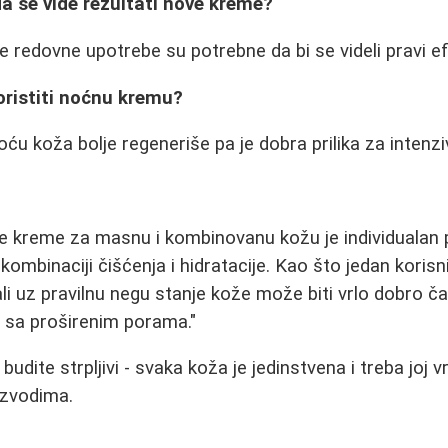
da se vide rezultati nove kreme?
e redovne upotrebe su potrebne da bi se videli pravi ef
koristiti noćnu kremu?
oću koža bolje regeneriše pa je dobra prilika za intenziv
e kreme za masnu i kombinovanu kožu je individualan p
oj kombinaciji čišćenja i hidratacije. Kao što jedan koris
i uz pravilnu negu stanje kože može biti vrlo dobro čak
sa proširenim porama."
 budite strpljivi - svaka koža je jedinstvena i treba joj
izvodima.