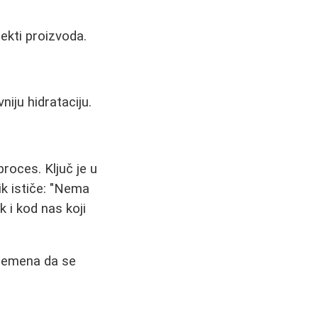
ekti proizvoda.
niju hidrataciju.
roces. Ključ je u
nik ističe: "Nema
 i kod nas koji
 vremena da se