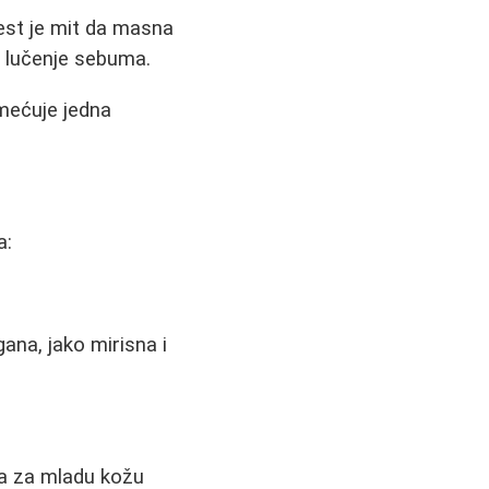
Čest je mit da masna
 lučenje sebuma.
rimećuje jedna
a:
gana, jako mirisna i
na za mladu kožu